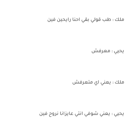
ملك : طب قولي بقي احنا رايحين فين
يحيي : معرفش
ملك : يعني اي متعرفش
يحيي : يعني شوفي انتي عايزانا نروح فين