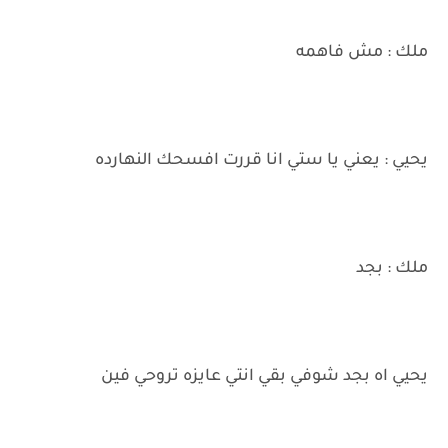
ملك : مش فاهمه
يحيي : يعني يا ستي انا قررت افسحك النهارده
ملك : بجد
يحيي اه بجد شوفي بقي انتي عايزه تروحي فين