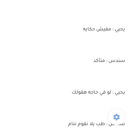
يحيي : مفيش حكايه
سندس : متأكد
يحيي : لو في حاجه هقولك
سندس : طب يلا نقوم ننام