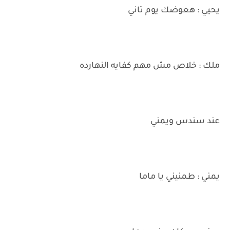
يحيي : هعوضك يوم تاني
ملك : خلاص مش مهم كفايه النهارده
عند سندس ويمني
يمني : طمنيني يا ماما