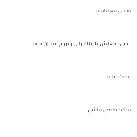
وقفل مع مامته
يحيي : معلش يا ملك رالي ونروح عشان ماما
قلقت علينا
ملك : خلاص ماشي