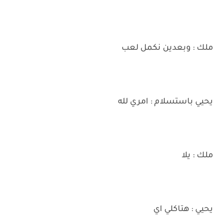
ملك : وبعدين نكمل لعب
يحيي باستسلام : امري لله
ملك : يلا
يحيي : هتاكلي اي