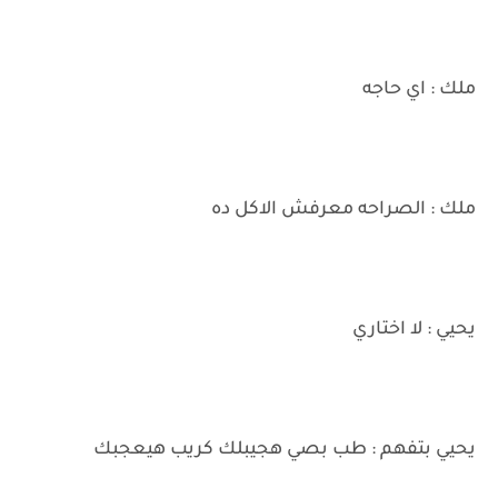
ملك : اي حاجه
ملك : الصراحه معرفش الاكل ده
يحيي : لا اختاري
يحيي بتفهم : طب بصي هجيبلك كريب هيعجبك