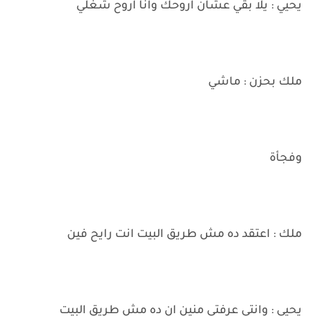
يحيي : يلا بقي عشان اروحك وانا اروح شغلي
ملك بحزن : ماشي
وفجأة
ملك : اعتقد ده مش طريق البيت انت رايح فين
يحيي : وانتي عرفتي منين ان ده مش طريق البيت