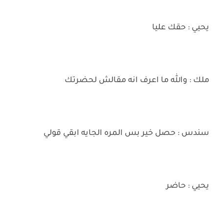
يحيي : حقك عليا
ملك : والله ما اعرف انه مقالش لحضرتك
سندس : حصل خير بس المره الجايه ابقي قولي
يحيي : حاضر