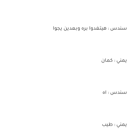
سندس : هيتغدوا بره وبعدين يجوا
يمني : كمان
سندس : اه
يمني : طيب