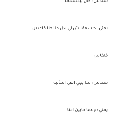
سندس : كان بيفسحها
يمني : طب مقالش لي بدل ما احنا قاعدين
قلقانين
سندس : لما يجي ابقي اسأليه
يمني : وهما جايين امتا