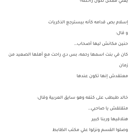
يعني ممكن تكون راحتله؟
إسلام بص قدامه كأنه بيسترجع الذكريات
و قال:
حنين مكانش ليها أصحاب…
كان في بنت اسمها رحمه، بس دي راحت مع أهلها الصعيد من
زمان
معتقدش إنها تكون عندها
خالد طبطب على كتفه وهو سايق العربية وقال:
متقلقش يا صاحبي…
هنلاقيها وربنا كبير
وصلوا القسم ونزلوا علي مكتب الظابط