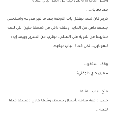
وقفل الباب وراه على ليله من أجمل ليالي عمره
بعد دقايق....
كريم كان لسه بيقفل باب الأوضة بعد ما غير هدومه واستحمى
جسمه دافي من المايه، وعقله دافي من ضحكة حنين اللي لسه
سايبها من شوية على السلم… بيقرب من السرير وبيمد إيده
للموبايل… لكن فجأة الباب بيخبط
وقف استغرب
= مين جاي دلوقتي؟
فتح الباب… لقاها
حنين واقفة قدامه بأسدال بسيط، وشها هادي وعينيها فيها
لمعه …