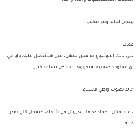
سجلات المستشفيات واحده واحده
بيبص لخالد وهو بيكتب
عماد:
خلي بالك الموضوع ده مش سهل، بس هنشتغل عليه، ولو في
أي معلومة صغيرة افتكرتوها… ممكن تساعد كتير
خالد بصوت واطي لإسلام:
– متقلقش… عماد ده ما بيهزرش في شغله، هيعمل اللي يقدر
عليه