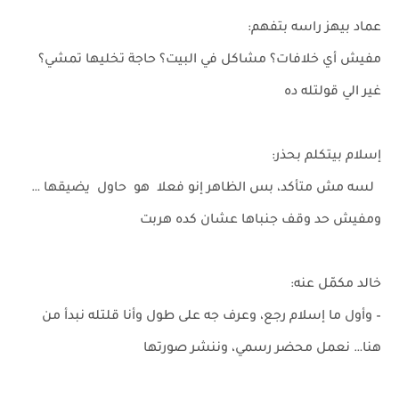
عماد بيهز راسه بتفهم:
مفيش أي خلافات؟ مشاكل في البيت؟ حاجة تخليها تمشي؟
غير الي قولتله ده
إسلام بيتكلم بحذر:
لسه مش متأكد، بس الظاهر إنو فعلا هو حاول يضيقها …
ومفيش حد وقف جنباها عشان كده هربت
خالد مكمّل عنه:
– وأول ما إسلام رجع، وعرف جه على طول وأنا قلتله نبدأ من
هنا… نعمل محضر رسمي، وننشر صورتها