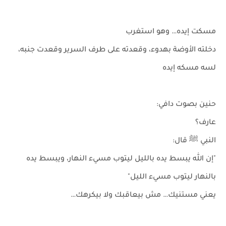
مسكت إيده… وهو استغرب
دخلته الأوضة بهدوء، وقعدته على طرف السرير وقعدت جنبه،
لسه مسكه إيده
حنين بصوت دافي:
عارف؟
النبي ﷺ قال:
"إن الله يبسط يده بالليل ليتوب مسيء النهار، ويبسط يده
بالنهار ليتوب مسيء الليل"
يعني مستنيك… مش بيعاقبك ولا بيكرهك…