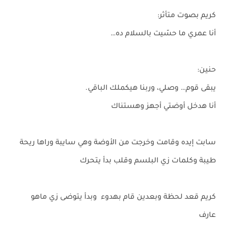
كريم بصوت متأثر:
أنا عمري ما حسّيت بالسلام ده…
حنين:
يبقى قوم… وصلي، وربنا هيكملك الباقي.
أنا هدخل أوضتي أجهز وهستناك
سابت إيده وقامت وخرجت من الأوضة وهي سايبة وراها ريحة
طيبة وكلمات زي البلسم وقلب بدأ يتحرك
كريم قعد لحظة وبعدين قام بهدوء وبدأ يتوضى زي ماهو
عارف