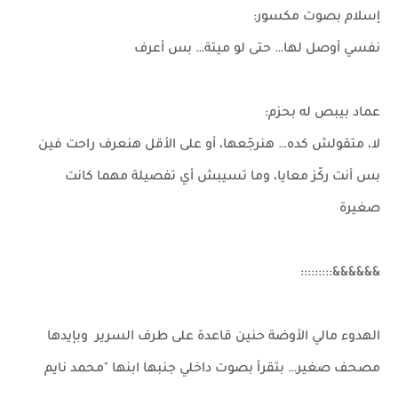
إسلام بصوت مكسور:
نفسي أوصل لها… حتى لو ميتة… بس أعرف
عماد بيبص له بحزم:
لا، متقولش كده… هنرجّعها، أو على الأقل هنعرف راحت فين
بس أنت ركّز معايا، وما تسيبش أي تفصيلة مهما كانت
صغيرة
&&&&&&:::::::::
الهدوء مالي الأوضة حنين قاعدة على طرف السرير وبإيدها
مصحف صغير… بتقرأ بصوت داخلي جنبها ابنها "محمد نايم