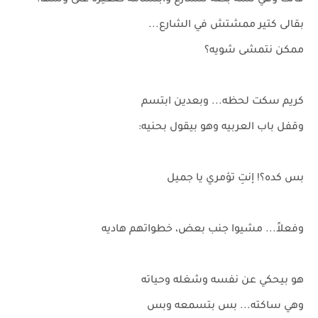
قالت وهي لسه بصّه للشارع وابتسامه صغيره على وشها:
بقالى كتير ممشتش في الشارع...
ممكن نتمشى شويه؟
كريم سكت لحظه... وبعدين ابتسم
وقفل باب العربيه وهو بيقول بحنيه:
بس كده؟! إنتِ تؤمري يا جميل
وفعلاً... مشيوا جنب بعض، خطواتهم هاديه
هو بيحكي عن نفسه وشغله وحياته
وهي ساكته... بس بتسمعه وبس