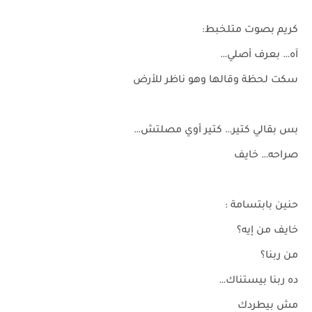
كريم بصوت متلخبط:
آه… بعرف أصلي…
سكت لحظة وقالها وهو ناظر للأرض
بس بقالي كتير… كتير أوي مصلتش…
صراحه… خايف
حنين بابتسامة :
خايف من إيه؟
من ربنا؟
ده ربنا بيستناك…
مش بيطردك