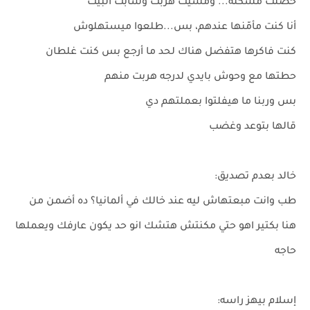
حصلت مشكلة... ومشيت هربت وسابت البيت
أنا كنت مأمّنها عندهم، بس...طلعوا ميستهلوش
كنت فاكرها هتفضل هناك لحد ما أرجع بس كنت غلطان
حطتها مع وحوش بايدي لدرجه هربت منهم
بس وربنا ما هيفلتوا بعملتهم دي
قالها بتوعد وغضب
خالد بعدم تصديق:
طب وانت مبعتهاش ليه عند خالك في ألمانيا؟ ده أضمن من
هنا بكتير اهو حتي مكنتش هتشك انو حد يكون عارفك ويعملها
حاجه
إسلام بيهز راسه: