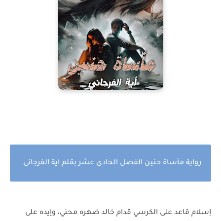
رواية مأساة حنين الفصل الحادى عشر بقلم اية الفرجانى
إسلام قاعد على الكرسي قدام خالد ضهره محني، وإيده على