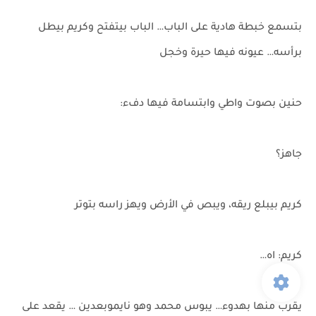
بتسمع خبطة هادية على الباب… الباب بيتفتح وكريم بيطل
برأسه… عيونه فيها حيرة وخجل
حنين بصوت واطي وابتسامة فيها دفء:
جاهز؟
كريم بيبلع ريقه، ويبص في الأرض ويهز راسه بتوتر
كريم: اه…
يقرب منها بهدوء… يبوس محمد وهو نايموبعدين … يقعد على