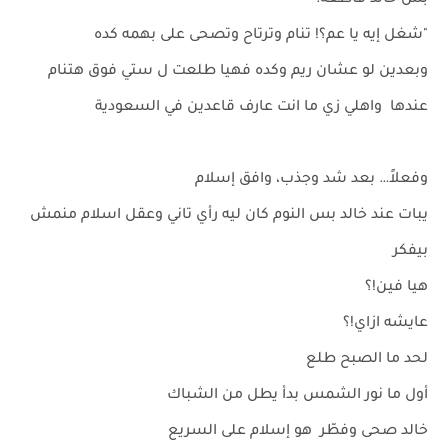
بس خالد قاطعه:
"شغل إيه يا عم؟! تنام وترتاح وتصحى على بهمه كده
وبعدين لو عشان ريم وكده فهيا طلعت ل ستي فوق هتنام
عندها واهلي زي ما انت عارف قاعدين في السعودية
وفعلاً… بعد شد وجذب، وافق إسلام
يبات عند خالد بس النوم كان ليه رأي تاني وعقل اسلام منمش
بيفكر
هيا فين!؟
عايشه ازاي!؟
لحد ما الصبح طلع
أول ما نور الشمس بدأ يطل من الشباك
خالد صحى وفطّر هو إسلام على السريع