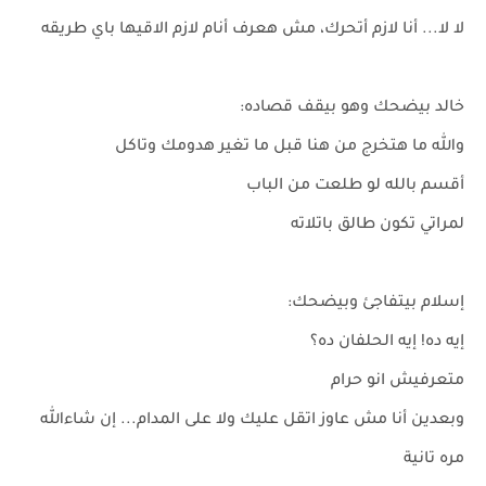
لا لا... أنا لازم أتحرك، مش هعرف أنام لازم الاقيها باي طريقه
خالد بيضحك وهو بيقف قصاده:
والله ما هتخرج من هنا قبل ما تغير هدومك وتاكل
أقسم بالله لو طلعت من الباب
لمراتي تكون طالق باتلاته
إسلام بيتفاجئ وبيضحك:
إيه ده! إيه الحلفان ده؟
متعرفيش انو حرام
وبعدين أنا مش عاوز اتقل عليك ولا على المدام... إن شاءالله
مره تانية