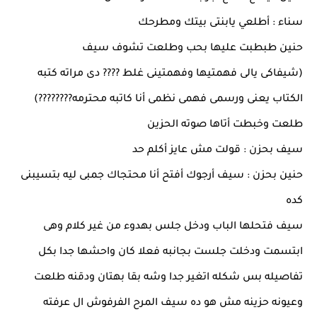
سناء : أطلعي يابنتى بيتك ومطرحك
حنين طبطبت عليها بحب وطلعت تشوف سيف
(شيفاكى يالى فهمتيها وفهمتينى غلط ???? دى مراته كتبه
الكتاب يعنى ورسمى فهمى نظمى أنا كاتبه محترمه????????)
طلعت وخبطت أتاها صوته الحزين
سيف بحزن : قولت مش عايز أكلم حد
حنين بحزن : سيف أرجوك أفتح أنا محتجاك جمبى ليه بتسيبنى
كده
سيف فتحلها الباب ودخل جلس بهدوء من غير كلام وهى
ابتسمت ودخلت جلست بجانبه فعلا كان واحشها جدا بكل
تفاصيله بس شكله اتغير جدا وشه بقا بهتان ودقنه طلعت
وعيونه حزينه مش هو ده سيف المرح الفرفوش ال عرفته