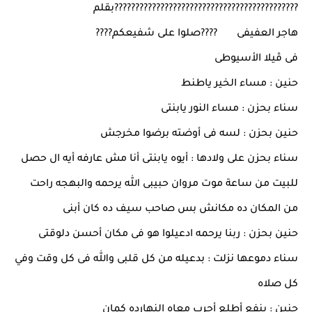
????????????????????????????????????????????بقلم
هاجر العفيفى ????صلوا على شفيعكم????
فى ڤيلا الأسيوطى
حنين : مساء الخير ياطنط
سناء بحزن : مساء النور يابنتى
حنين بحزن : لسه فى أوضته برضوا مخرجش
سناء بحزن على ولادها : أيوه يابنتى أنا مش عارفه أيه ال حصل
للبيت من ساعة موت مروان حبيبى الله يرحمه والبهجه راحت
من المكان ده مكانش بس صاحب سيف ده كان أبنى
حنين بحزن : ربنا يرحمه ادعيلوا هو فى مكان أحسن دلوقتى
سناء دموعها نزلت : بدعيله من كل قلبى والله فى كل وقت وفي
كل صلاه
حنين : ينفع أطلع أجرب معاه النهارده كمان