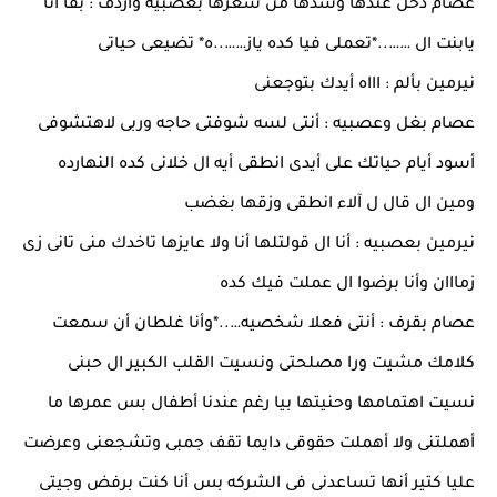
عصام دخل عندها وشدها من شعرها بعصبيه واردف : بقا أنا
يابنت ال ……..*تعملى فيا كده ياز……..ه* تضيعى حياتى
نيرمين بألم : اااه أيدك بتوجعنى
عصام بغل وعصبيه : أنتى لسه شوفتى حاجه وربى لاهتشوفى
أسود أيام حياتك على أيدى انطقى أيه ال خلانى كده النهارده
ومين ال قال ل آلاء انطقى وزقها بغضب
نيرمين بعصبيه : أنا ال قولتلها أنا ولا عايزها تاخدك منى تانى زى
زمااان وأنا برضوا ال عملت فيك كده
عصام بقرف : أنتى فعلا شخصيه…..*وأنا غلطان أن سمعت
كلامك مشيت ورا مصلحتى ونسيت القلب الكبير ال حبنى
نسيت اهتمامها وحنيتها بيا رغم عندنا أطفال بس عمرها ما
أهملتنى ولا أهملت حقوقى دايما تقف جمبى وتشجعنى وعرضت
عليا كتير أنها تساعدنى فى الشركه بس أنا كنت برفض وجيتى