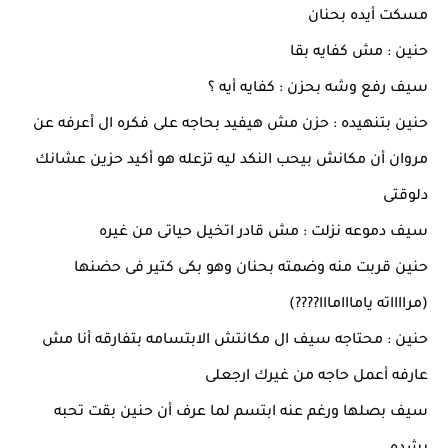
مسكت أيده بحنان
حنين : مش كفايه بقا
سيف رفع وشه بحزن : كفايه أيه ؟
حنين بتنهيده : حزن مش هيفيد بحاجه على فكره ال أعرفه عن
مروان أن مكانش بيحب النكد ليه تزعله هو أكيد حزين عشانك
دلوقتى
سيف دموعه نزلت : مش قادر اتخيل حياتى من غيره
حنين قربت منه وضمته بحنان وهو بكى كتير فى حضنها
(مرااااته يامااامااا????)
حنين : محتاجه سيف ال مكانتش الابتسامه بتفارقه أنا مش
عارفه أعمل حاجه من غيرك ارجعلى
سيف بصلها ورغم عنه ابتسم لما عرف أن حنين بقت تحبه