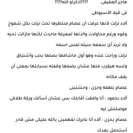
هاجر العفيفى ????أذكراو الله????
فى ڤيلا الأسيوطى
آلاء نزلت لأنها عرفت أن عصام منتظرها تحت نزلت بكل شموخ
وقوه ورغم محاولات والدتها لمعرفة ماحدث لكنها مازالت تحبه
ولا تريد أى سمعه سيئه تمس اسمه
نزلت وراحت عنده وهو أول ماشافها بصلها بحب وأشتياق
ولسه هيقرب منها عشان يضمها وقفته بسبابتها بمعنى أن
يقف مكانه
عصام بلهفه وحزن : وحشتينى
آلاء بجمود : أنا وافقت أقابلك بس عشان أسألك ورقة طلاقى
موصلتش ليه
عصام بحزن : آلاء أنا عايرك تفهمينى بالله عليكى مش قادر
أستحمل بعدك