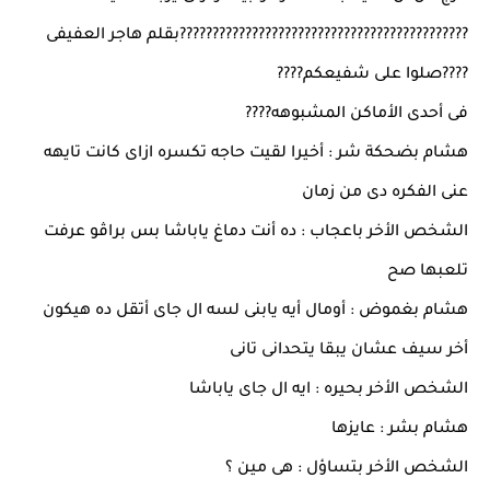
????????????????????????????????????????????بقلم هاجر العفيفى
????صلوا على شفيعكم????
فى أحدى الأماكن المشبوهه????
هشام بضحكة شر : أخيرا لقيت حاجه تكسره ازاى كانت تايهه
عنى الفكره دى من زمان
الشخص الأخر باعجاب : ده أنت دماغ ياباشا بس براڤو عرفت
تلعبها صح
هشام بغموض : أومال أيه يابنى لسه ال جاى أتقل ده هيكون
أخر سيف عشان يبقا يتحدانى تانى
الشخص الأخر بحيره : ايه ال جاى ياباشا
هشام بشر : عايزها
الشخص الأخر بتساؤل : هى مين ؟