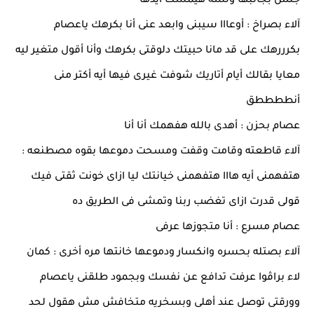
جلس بجانبها ولسه هيمسك ايدها
آلاء بصراخ : أوعااا سيبنى وابعد عنى أنا بكرهك ياعصام
بكرررهك على قد مانا حبيتك دلوقتى بكرهك وأنا أقول متغير ليه
معايا بقالك أيام أتاريك شوفت غيرى فيها أيه أكتر منى
أنططططق
عصام بحزن : أهدى بالله هفهمك أنا أنا
آلاء قاطعته وقامت وقفت ومسحت دموعها بقوه مصطنعه :
هتفهمنى أيه هااا هتفهمنى خيانتك ليا ازاى خونت ثقتى فيك
قولى قدرت ازاى تغضب ربنا وتمشى فى الطريق ده
عصام مسرع : أنا متجوزها عرفى
آلاء بصتله بحسره وانكسار ودموعها خانتها مره أخرى : كمان
لاء براڤوا عرفت تدافع عن نفسك وبجمود طلقنى ياعصام
وورقتى توصل عند أهلى وبسخريه متخافش مش هقول لحد