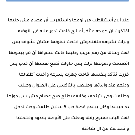
عند آلاء أستيقظت من نومها واستغربت أن عصام مش جنبها
افتكرت ان هو جه متأخر أمبارح قامت تدور عليه فى الأوضه
ونزلت تشوفه ملقتهوش فتحت تلفونها عشان تشوفه بس
لقت رساله من رقم غريب وطبعا كانت محتواها أن هو بيخونها
اتصدمت ودموعها نزلت بس حاولت تقنع نفسها أن كدب بس
قررت تتأكد بنفسها قامت جهزت بسرعه وأخدت أطفالها
ودتهم عند والدتها وطلعت بالتاكسى على العنوان وصلت
وطلعت وهى بترتجف وخايفه يطلع صح عصام مش بس جوزها
ده حبيبها وكان بينهم قصة حب 5 سنين طلعت وجت تدخل
لقت الباب مفتوح زقته ودخلت على الأوضه بهدوء وفتحتها
واتصدمت من ال شافته