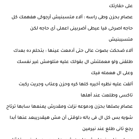
على حقارتك
عصام بحزن وطى راسه : آلاء متسبنيش أرجوكى هفهمك كل
حاجه اصرخى فيا عيطى أضربينى اعملى أى حاجه لكن
متسيبنيش
آلاء ضحكت بصوت عالى حتى أدمعت عينها : بتحلم ده بعدك
طلقنى ولو معملتش ال بقولك عليه متلومش غير نفسك
وعلى ال هعمله فيك
ألقت عليه نظره أخيره كلها كره وحزن وعتاب وجريت ركبت
تاكسى وطلعت عند أهلها
عصام بصلها بحزن ودموعه نزلت ومقدرش يمنعها سابها ترتاح
شويه بس كل ال فى باله دلوقتى أن مش هيقدريبعد عنها أبدا
رجع تانى طلع عند نيرمين