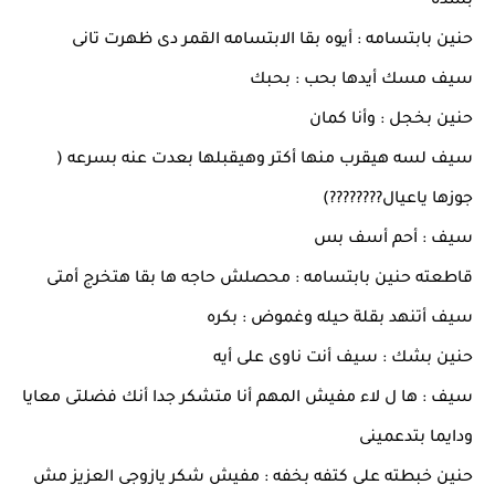
بشده
حنين بابتسامه : أيوه بقا الابتسامه القمر دى ظهرت تانى
سيف مسك أيدها بحب : بحبك
حنين بخجل : وأنا كمان
سيف لسه هيقرب منها أكتر وهيقبلها بعدت عنه بسرعه (
جوزها ياعيال????????)
سيف : أحم أسف بس
قاطعته حنين بابتسامه : محصلش حاجه ها بقا هتخرج أمتى
سيف أتنهد بقلة حيله وغموض : بكره
حنين بشك : سيف أنت ناوى على أيه
سيف : ها ل لاء مفيش المهم أنا متشكر جدا أنك فضلتى معايا
ودايما بتدعمينى
حنين خبطته على كتفه بخفه : مفيش شكر يازوجى العزيز مش