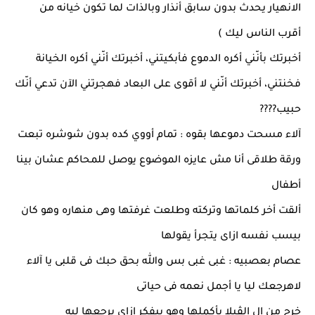
الانهيار يحدث بدون سابق أنذار وبالذات لما تكون خيانه من
أقرب الناس ليك )
أخبرتك بأنّني أكره الدموع فأبكيتني، أخبرتك أنّني أكره الخيانة
فخنتني، أخبرتك أنّني لا أقوى على البعاد فهجرتني الآن تدعي أنّك
حبيب????
آلاء مسحت دموعها بقوه : تمام أووي كده بدون شوشره تبعت
ورقة طلاقى أنا مش عايزه الموضوع يوصل للمحاكم عشان بينا
أطفال
ألقت أخر كلماتها وتركته وطلعت غرفتها وهى منهاره وهو كان
بيسب نفسه ازاى يتجرأ يقولها
عصام بعصبيه : غبى غبى بس والله بحق حبك فى قلبى يا آلاء
لاهرجعك ليا يا أجمل نعمه فى حياتى
خرج من ال الڤيلا بأكملها وهو بيفكر ازاى يرجعها ليه