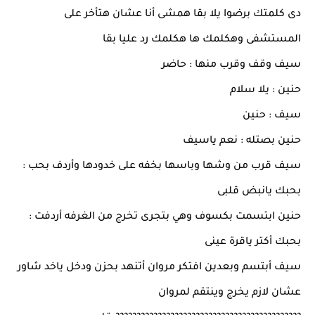
دى كلمتك برضوا يلا بقا همشى أنا عشان هتأخر على
المستشفى وهكلمك ها هكلمك رد عليا بقا
سيف وقف وقرب منها : حاضر
حنين : يلا سلام
سيف : حنين
حنين بصتله : نعم ياسيف
سيف قرب من وشها وباسها بخفه على خدودها وأردف بحب :
بحبك يانبض قلبى
حنين ابتسمت بكسوف وهي بتجرى تخرج من الغرفه أردفت :
بحبك أكتر ياقرة عينى
سيف أبتسم وبعدين افتكر مروان أتنهد بحزن ودخل ياخد شاور
عشان لازم يخرج وينتقم لمروان