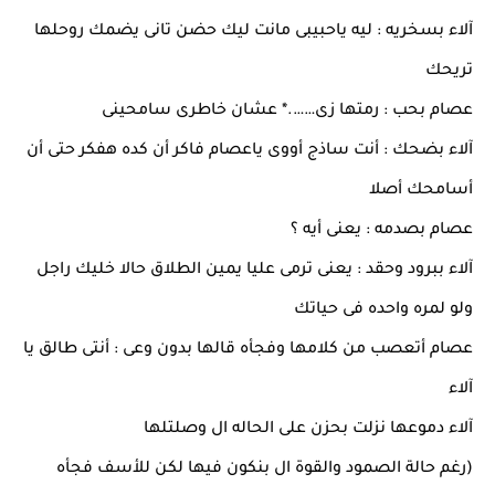
آلاء بسخريه : ليه ياحبيبى مانت ليك حضن تانى يضمك روحلها
تريحك
عصام بحب : رمتها زى…….* عشان خاطرى سامحينى
آلاء بضحك : أنت ساذج أووى ياعصام فاكر أن كده هفكر حتى أن
أسامحك أصلا
عصام بصدمه : يعنى أيه ؟
آلاء ببرود وحقد : يعنى ترمى عليا يمين الطلاق حالا خليك راجل
ولو لمره واحده فى حياتك
عصام أتعصب من كلامها وفجأه قالها بدون وعى : أنتى طالق يا
آلاء
آلاء دموعها نزلت بحزن على الحاله ال وصلتلها
(رغم حالة الصمود والقوة ال بنكون فيها لكن للأسف فجأه