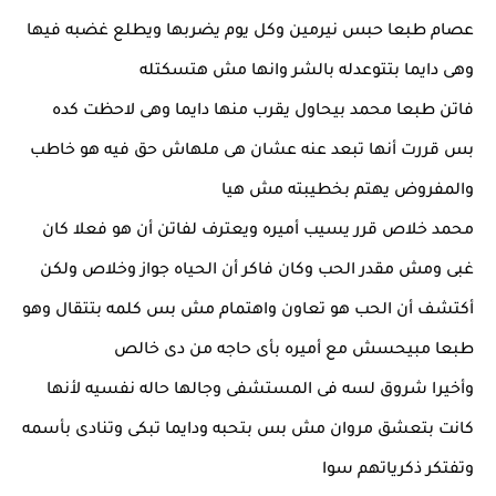
عصام طبعا حبس نيرمين وكل يوم يضربها ويطلع غضبه فيها
وهى دايما بتتوعدله بالشر وانها مش هتسكتله
فاتن طبعا محمد بيحاول يقرب منها دايما وهى لاحظت كده
بس قررت أنها تبعد عنه عشان هى ملهاش حق فيه هو خاطب
والمفروض يهتم بخطيبته مش هيا
محمد خلاص قرر يسيب أميره ويعترف لفاتن أن هو فعلا كان
غبى ومش مقدر الحب وكان فاكر أن الحياه جواز وخلاص ولكن
أكتشف أن الحب هو تعاون واهتمام مش بس كلمه بتتقال وهو
طبعا مبيحسش مع أميره بأى حاجه من دى خالص
وأخيرا شروق لسه فى المستشفى وجالها حاله نفسيه لأنها
كانت بتعشق مروان مش بس بتحبه ودايما تبكى وتنادى بأسمه
وتفتكر ذكرياتهم سوا