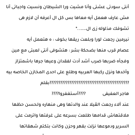
أنتى سودتى عشتى وأنا مشيت ورا الشيطان ونسيت واجباتى أنا
مش عارف هعمل أيه معاها بس كل ال أعرفه أن لازم هى
تشوفك مذلوله زى ال……..*
نيرمين رجعت لورا وبلعت ريقها بخوف : ه هتعمل أيه
عصام قرب منها بضحكة بشر : هتشوفى أنتى لعبتى مع مين
وفجأه ضربها ضرب أشد أدت لفقدان وعيها جرها باشمئزاز
وأخدها ونزل ركبها العربيه وطلع على احدى المخازن الخاصه بيه
????????????????????????????????????????????بقلم
هاجر العفيفى ????أستغفروا????
عند آلاء رجعت الڤيلا عند والدتها وهى منهاره ولحسن حظها
ملاقتهاش قدامها طلعت بسرعه على غرفتها واترمت على
السرير ودموعها نزلت بقهر وحزن وكانت بتكتم شهقاتها