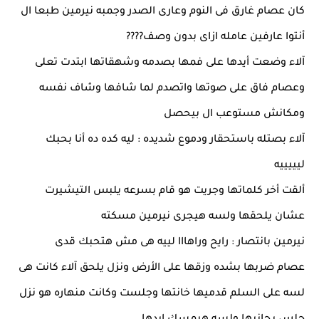
كان عصام غارق فى النوم وعارى الصدر وجمبه نيرمين طبعا ال
أنتوا عارفين عامله ازاى بدون وصف????
آلاء وضعت أيدها على فمها بصدمه وشهقاتها ابتدت تعلى
وعصام فاق على صوتها واتصدم لما شافها وشاف نفسه
ومكانش مستوعب ال بيحصل
آلاء بصتله باستحقار ودموع شديده : ليه كده ده أنا بحبك
ليييييه
ألقت أخر كلماتها وجريت هو قام بسرعه يلبس التيشيرت
عشان يلحقها ولسه هيجرى نيرمين مسكته
نيرمين بانتصار : رايح وراهااا لييه هى مش هتحبك قدى
عصام ضربها بشده وزقها على الأرض ونزل يلحق آلاء كانت هى
لسه على السلم قدميها خانتها وجلست وكانت منهاره هو نزل