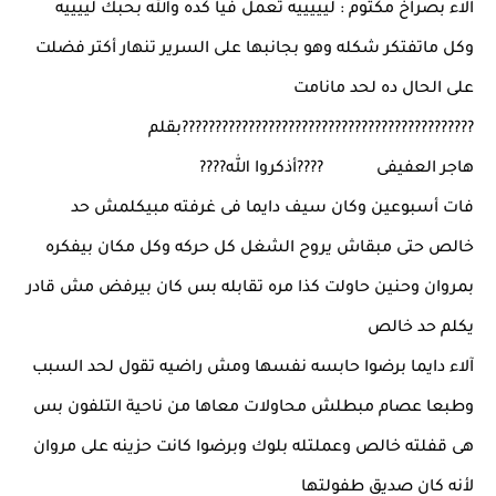
آلاء بصراخ مكتوم : ليييييه تعمل فيا كده والله بحبك لييييه
وكل ماتفتكر شكله وهو بجانبها على السرير تنهار أكتر فضلت
على الحال ده لحد مانامت
????????????????????????????????????????????بقلم
هاجر العفيفى ????أذكروا الله????
فات أسبوعين وكان سيف دايما فى غرفته مبيكلمش حد
خالص حتى مبقاش يروح الشغل كل حركه وكل مكان بيفكره
بمروان وحنين حاولت كذا مره تقابله بس كان بيرفض مش قادر
يكلم حد خالص
آلاء دايما برضوا حابسه نفسها ومش راضيه تقول لحد السبب
وطبعا عصام مبطلش محاولات معاها من ناحية التلفون بس
هى قفلته خالص وعملتله بلوك وبرضوا كانت حزينه على مروان
لأنه كان صديق طفولتها