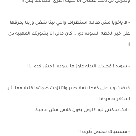
وتحرقى فى دمك عشانى انا حبيت اطرى المكالمه بس !!
- لا ياخويا مش طالبه استظراف واللي بينا شغل وربنا يمرقها
على خير الخطه السوده دى .. كان مالى انا بشورتك المهببه دى
!!
- سوده ! قصدك البدله عاوزاها سوده !! مش كده ..!!
قبضت ورد على كفها بنفاذ صبر واتلتزمت صمتها قليلا مما اثار
استغرابه مردفا
- انت سكتتى ليه !! اوعى يكون كلامى مش عاجبك
- مستنياك تخلص ظُرف !!