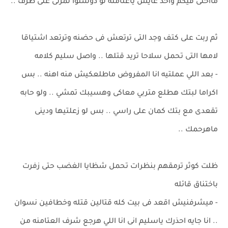
مااخلى فيكم واحد عايش ياعتامنه لو دوستوا لمرتى على طرف ..
ثم ربت على كتف وجد التى ترتعش فى حضنه وترتعد اشتياقا
لامها التى تحمل سلاحا تريد قتلها .. واصل سليم كلامه
- بعد اللي عملتيه انا المفروض ماطلعكيش منه اهنه .. بس
اكراما لبتك هطلع متربي معاكى وهسيبك تمشي .. ولو حابه
تقعدى مع بتك كمان على راسي .. بس لو زعلتيها ودينى
ماهرحمك ..
ظلت كوثر ترمقهم بنظرات تحمل شظايا الغضب حتى زفرت
باختناق قائله
- ميشرفنيش اقعد فى بيت كله قتالين قتله وخطافين نسوان
.. انا جايه احذرك ياسليم انى انا اللي هرجع شرف العتامنه من