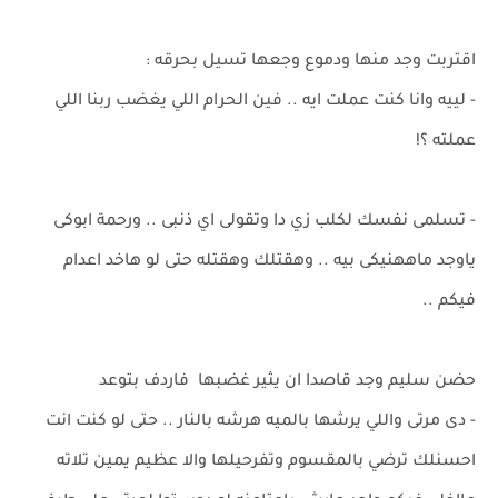
اقتربت وجد منها ودموع وجعها تسيل بحرقه :
- لييه وانا كنت عملت ايه .. فين الحرام اللي يغضب ربنا اللي
عملته ؟!
- تسلمى نفسك لكلب زي دا وتقولى اي ذنبى .. ورحمة ابوكى
ياوجد ماههنيكى بيه .. وهقتلك وهقتله حتى لو هاخد اعدام
فيكم ..
حضن سليم وجد قاصدا ان يثير غضبها فاردف بتوعد
- دى مرتى واللي يرشها بالميه هرشه بالنار .. حتى لو كنت انت
احسنلك ترضي بالمقسوم وتفرحيلها والا عظيم يمين تلاته