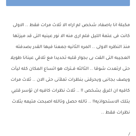
مكبلة انا باصفاد شخص لم اراه الا ثلاث مرات فقط .. الاولى
كانت فى عتمة الليل فلم ارى منه الا نور عينيه التى قد ميزتها
منذ النظره الاولى .. المره الثانيه جمعنا فيها القدر بصدفته
العجيبه التى القت بى بجوار قلبه تحديدا مع تلاقي عينانا طويلا
حتى ارتعدت شوقا .. الثالثه فــترك هو اتساع المكان كله ليأت
ويصف بجانبى ويحرقنى بنظرات تملأنى حتى الان .. ثلاث مرات
كافيه ان اغرق بشخص !! .. ثلاث نظرات كافيه ان تؤسر قلبي
بتلك الاستحواذيه!! .. تالله حصل وتالله اصبحت متيمه بثلاث
نظرات فقط ..
/