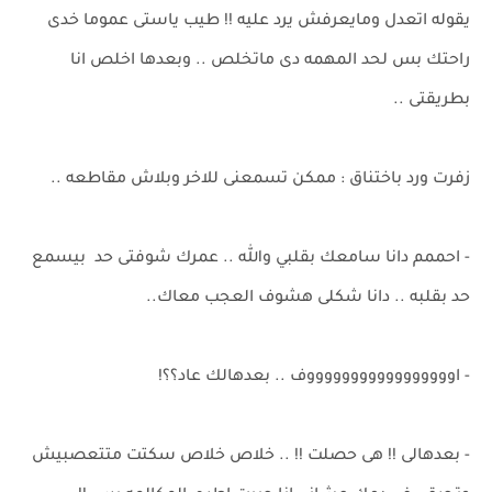
يقوله اتعدل ومايعرفش يرد عليه !! طيب ياستى عموما خدى
راحتك بس لحد المهمه دى ماتخلص .. وبعدها اخلص انا
بطريقتى ..
زفرت ورد باختناق : ممكن تسمعنى للاخر وبلاش مقاطعه ..
- احممم دانا سامعك بقلبي والله .. عمرك شوفتى حد بيسمع
حد بقلبه .. دانا شكلى هشوف العجب معاك..
- اوووووووووووووووووف .. بعدهالك عاد؟؟!
- بعدهالى !! هى حصلت !! .. خلاص خلاص سكتت متتعصبيش