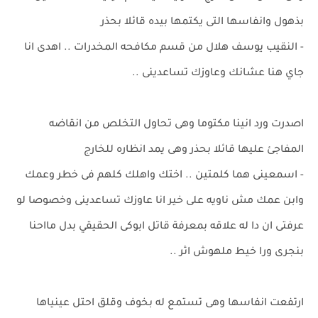
بذهول وانفاسها التى يكتمها بيده قائلا بحذر
- النقيب يوسف هلال من قسم مكافحه المخدرات .. اهدى انا
جاي هنا عشانك وعاوزك تساعدينى ..
اصدرت ورد انينا مكتوما وهى تحاول التخلص من انقاضه
المفاجئ عليها قائلا بحذر وهى يمد انظاره للخارج
- اسمعينى هما كلمتين .. اختك واهلك كلهم فى خطر وعمك
وابن عمك مش ناويه على خير انا عاوزك تساعدينى وخصوصا لو
عرفتى ان دا له علاقه بمعرفة قاتل ابوكى الحقيقي بدل مااحنا
بنجرى ورا خيط ملهوش اثر ..
ارتفعت انفاسها وهى تستمع له بخوف وقلق احتل عينياها