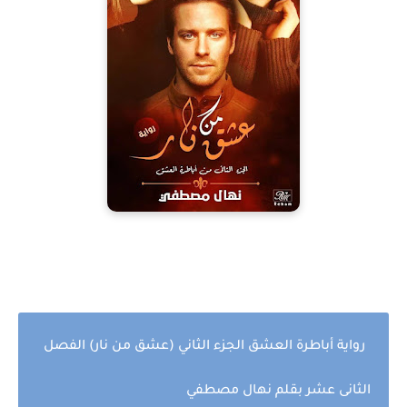
رواية أباطرة العشق الجزء الثاني (عشق من نار) الفصل
الثانى عشر بقلم نهال مصطفي