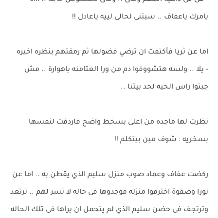
- هى فى داهيه المهم ولدى .. ولدى تحصلوش حاجه .. اااه
يامرك ياعفاف .. سبتنى لحالى لييه ياعادل !!
اما عن ثريا فأكتفت ان ترضي فضولها ثم رمقتهم بنظره اخيره
- يلا .. ولسه هتشووفوا دم من ورا العتامنه ياهوارة .. مش
جبتوا راس الحيه لحد بيتنا ..
نظرت لها ماجده من اعلى بسخط واضح فاردفت لنفسها
بسخريه : شوف مين بيتكلم !!
ركضت عفاف وعماد صوب منزل سليم الذي يقطن به .. اما عن
نورا وصفوة اخترقوا منزله فوجدوها فى حاله لا تسر لهم .. ترتعد
وترتجف فى حضن سليم الذي لم يتحمل ان يراها فى تلك الحاله