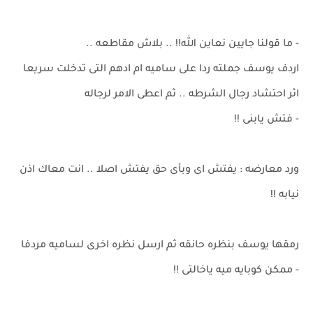
- ما قولنا جايين نعاين الله!! .. بلاش مقاطعه ..
اردف يوسف جملته ردا على ساميه ام ادهم التى تدخلت سريعا
اثر احتشاد رجال الشرطه .. ثم اعطى الامر لرجاله
- فتش يابنى !!
ورد معارضه : يفتش اى وبأى حق يفتش اصلا .. انت معاك اذن
نيابه !!
رمقها يوسف بنظره حانقه ثم ارسل نظره اخرى لساميه مردفا
- ممكن كوبايه ميه ياخالتى !!