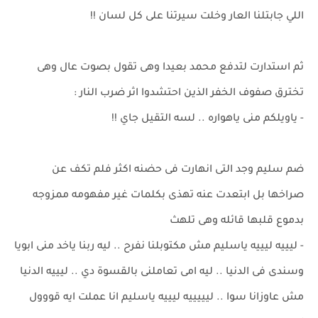
اللي جابتلنا العار وخلت سيرتنا على كل لسان !!
ثم استدارت لتدفع محمد بعيدا وهى تقول بصوت عال وهى
تخترق صفوف الخفر الذين احتشدوا اثر ضرب النار :
- ياويلكم منى ياهواره .. لسه التقيل جاي !!
ضم سليم وجد التى انهارت فى حضنه اكثر فلم تكف عن
صراخها بل ابتعدت عنه تهذى بكلمات غير مفهومه ممزوجه
بدموع قلبها قائله وهى تلهث
- ليييه ليييه ياسليم مش مكتوبلنا نفرح .. ليه ربنا ياخد منى ابويا
وسندى فى الدنيا .. ليه امى تعاملنى بالقسوة دي .. ليييه الدنيا
مش عاوزانا سوا .. ليييييه ليييه ياسليم انا عملت ايه قووول