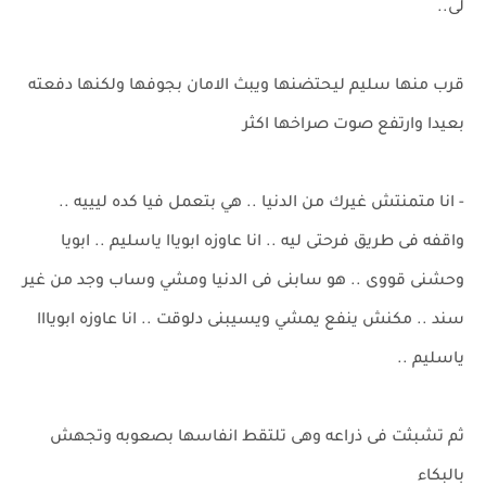
لى..
قرب منها سليم ليحتضنها ويبث الامان بجوفها ولكنها دفعته
بعيدا وارتفع صوت صراخها اكثر
- انا متمنتش غيرك من الدنيا .. هي بتعمل فيا كده ليييه ..
واقفه فى طريق فرحتى ليه .. انا عاوزه ابوياا ياسليم .. ابويا
وحشنى قووى .. هو سابنى فى الدنيا ومشي وساب وجد من غير
سند .. مكنش ينفع يمشي ويسيبنى دلوقت .. انا عاوزه ابويااا
ياسليم ..
ثم تشبثت فى ذراعه وهى تلتقط انفاسها بصعوبه وتجهش
بالبكاء