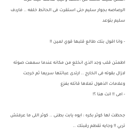
انقض عليها محمد من الخلف وخيب هدفها حيث مرت
الرصاصه بجوار سليم حتى استقرت فى الحائط خلفه .. فاردف
سليم بتوعد
- وانا اقول بتك طالع قلبها قوي لمين !!
اطمئن قلب وجد الذي انخلع من مكانه عندما سمعت صوته
لازال بقوته فى الخارج .. ارتدى عبائتها سريعا ثم خرجت
وعلامات الذهول تملاها قائله بفزع
- امى !! انت هنا ؟!
جحظت لها كوثر بكره : ايوه يابت بطنى .. كوثر اللى ما عرفتش
تربي !! وجايه تقطم رقبتك ..