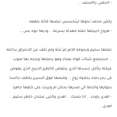
- الحقنى يااامحمد ..
ركض محمد نحوها ليتحسس نبضها قائلا بلهفه:
- هروح اجيبلها حقنه مهدئه بسرعه .. وديها جوه بس ..
حملها سليم وبجوفه الآلم لم تنته ولم تكف عن الاحتراق بداخله
.. استجمع شتات قواه بعناء وهو يحملها ويتجه بها صوب
غرفته يتأمل جسدها الذي ينتفض كالطير الذبيح الذي يغوص
فى بحر دماء بحلاوة روح .. وضعها فوق السرير بلطف جالسا
بجوارها واخذها الي صدرها بحنان ام ويربت على كتفها جاهرا
- اهدى ياوجد .. انا جمبك .. اهدى والنبى عشان خاطر سليم ..
اهدى .