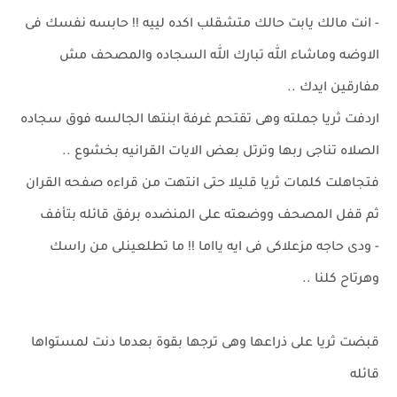
- انت مالك يابت حالك متشقلب اكده لييه !! حابسه نفسك فى
الاوضه وماشاء الله تبارك الله السجاده والمصحف مش
مفارقين ايدك ..
اردفت ثريا جملته وهى تقتحم غرفة ابنتها الجالسه فوق سجاده
الصلاه تناجى ربها وترتل بعض الايات القرانيه بخشوع ..
فتجاهلت كلمات ثريا قليلا حتى انتهت من قراءه صفحه القران
ثم قفل المصحف ووضعته على المنضده برفق قائله بتأفف
- ودى حاجه مزعلاكى فى ايه يااما !! ما تطلعينلى من راسك
وهرتاح كلنا ..
قبضت ثريا على ذراعها وهى ترجها بقوة بعدما دنت لمستواها
قائله