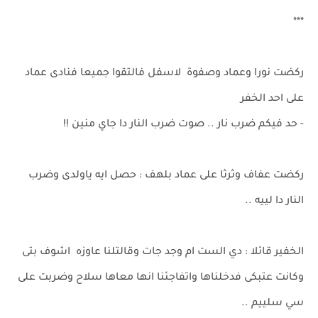
***
ركضت نورا وعماد وصفوة لاسفل فالتقوا جميعا فنادى عماد
على احد الخفر
- حد فيكم ضرب نار .. صوت ضرب النار دا جاي منين !!
ركضت عفاف وثرثا على عماد بلهف : حصل ايه ياولدى وضرب
النار دا لييه ..
الخفير قائلا : دي الست ام وجد جات وقالتلنا عاوزه اشوف بتى
وكانت عتبكى فدخلناها واتفاجئنا انها معاها سلاح وضربت على
سي سلييم ..