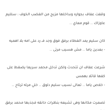
وقفت عفاف بجواره وبداخلها مزيج من الغضب الخوف : سلليم
عاوزاك .. قوم معاي ..
كان سليم يمد الغطاء برفق فوق وجد فــ رد على امه بلا اهميه
- بعدين ياما .. مش هسيب مرتى ..
شرعت عفاف ان تتحدث ولكن تدخل محمد سريعا يضغط على
كفها قائلا بهمس
- خلاص ياما .. تعالى نسيب سليم دلوق .. خلي مرته ترتاح ..
تصمرت مكانها وهى تشيعه بنظرات حانقه فجذبها محمد برفق