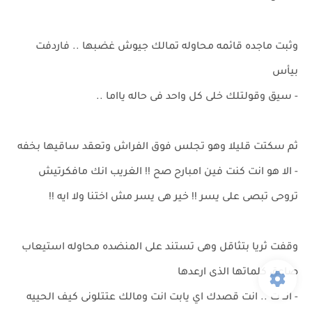
وثبت ماجده قائمه محاوله تمالك جيوش غضبها .. فاردفت
بيأس
- سيق وقولتلك خلى كل واحد فى حاله يااما ..
ثم سكتت قليلا وهو تجلس فوق الفراش وتعقد ساقيها بخفه
- الا هو انت كنت فين امبارح صح !! الغريب انك مافكرتيش
تروحى تبصى على يسر !! خير هى يسر مش اختنا ولا ايه !!
وقفت ثريا بتثاقل وهى تستند على المنضده محاوله استيعاب
صاعق كلماتها الذى ارعدها
- انــ ت .. انت قصدك اي يابت انت ومالك عتتلونى كيف الحييه