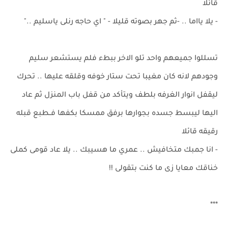
قائلا
- يلا يااما .. -ثم جهر بصوته قليلا - " اي حاجه رنلى ياسليم .."
تسللوا جميعهم واحد تلو الاخر ببطء فلم يستشعر سليم
وجودهم لانه كان مغيبا تحت ستار خوفه وقلقه عليها .. تحرك
ليقفل انوار الغرفه بلطف ويتأكد من قفل باب المنزل ثم عاد
اليها ليبسط جسده بجوارها برفق ممسكا بكفها فــطبع قبله
رقيقه قائلا
- انا جمبك متخافيش .. عمري ما هسيبك .. يلا عاد قومى كملى
خناقك معايا زى ما كنت بتقولى !!
***