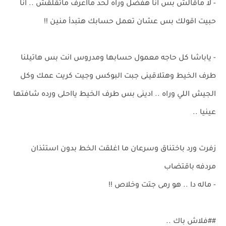
- لا ماقالش بس انا هفضل وراه لحد مااعرف ماتقلقش .. انا
حبيت اقولك بس عشان تعمل حسابك هتبدأ منين !!
- ياباشا كل حاجه معمول حسابها ومدروس انت بس هاتيلنا
طرف الخيط وهتلاقينى جبت البوكس وجيت كريت عمك وكل
الجيش اللي وراه .. ادينى بس طرف الخيط يااحلى ورده شافتها
عينيا ..
زفرت ورد باختناق وسرعان ما اغلقت الخط بدون استئذان
مردفه باقتضاب
- ماله دا .. هو رمى جتت وخلاص !!
##فلاش باك ..