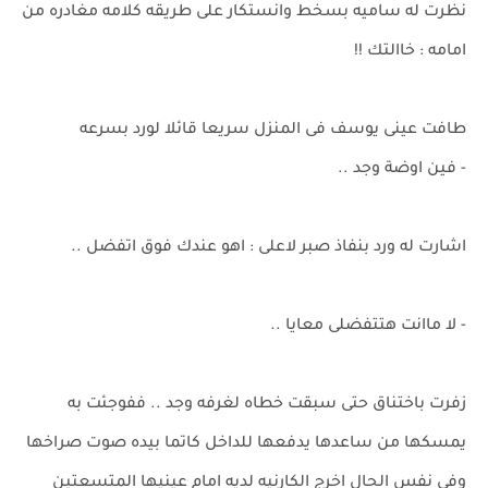
نظرت له ساميه بسخط وانستكار على طريقه كلامه مغادره من
امامه : خاالتك !!
طافت عينى يوسف فى المنزل سريعا قائلا لورد بسرعه
- فين اوضة وجد ..
اشارت له ورد بنفاذ صبر لاعلى : اهو عندك فوق اتفضل ..
- لا ماانت هتتفضلى معايا ..
زفرت باختناق حتى سبقت خطاه لغرفه وجد .. ففوجئت به
يمسكها من ساعدها يدفعها للداخل كاتما بيده صوت صراخها
وفى نفس الحال اخرج الكارنيه لديه امام عينيها المتسعتين