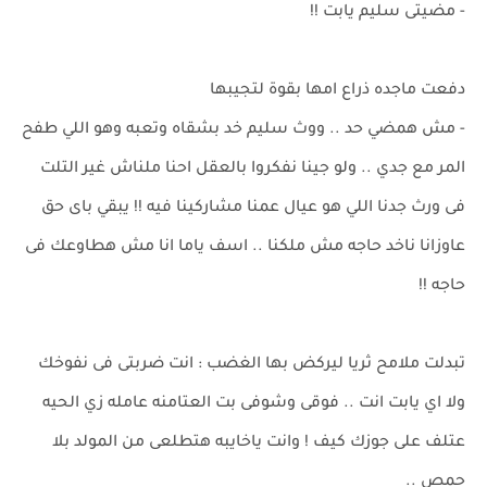
- مضيتى سليم يابت !!
دفعت ماجده ذراع امها بقوة لتجيبها
- مش همضي حد .. ووث سليم خد بشقاه وتعبه وهو اللي طفح
المر مع جدي .. ولو جينا نفكروا بالعقل احنا ملناش غير التلت
فى ورث جدنا اللي هو عيال عمنا مشاركينا فيه !! يبقي باى حق
عاوزانا ناخد حاجه مش ملكنا .. اسف ياما انا مش هطاوعك فى
حاجه !!
تبدلت ملامح ثريا ليركض بها الغضب : انت ضربتى فى نفوخك
ولا اي يابت انت .. فوقى وشوفى بت العتامنه عامله زي الحيه
عتلف على جوزك كيف ! وانت ياخايبه هتطلعى من المولد بلا
حمص ..