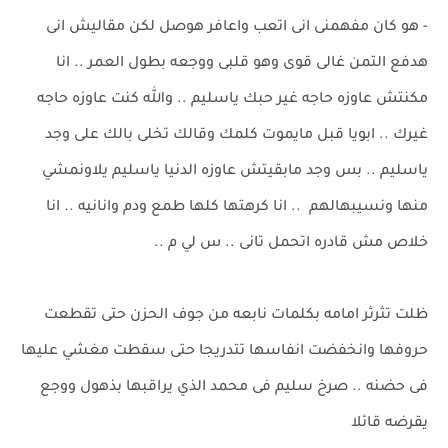
- هو كان مفهمنى انى اتعب واعافر هوصل لكن مقاليش انى
هدفع التمن غالى قوى وهو قلبى ووجعه بطول العمر .. انا
مكنتش عاوزه حاجه غير حبك ياسليم .. والله كنت عاوزه حاجه
غيرك .. ابويا قبل مايموت كلمك وقالك تخلى بالك على وجد
ياسليم .. بس وجد مابقيتش عاوزه الدنيا ياسليم يلاونمشي
منها ونسيبهالهم .. انا كرهتها كلها طمع ودم وانانيه .. انا
خلاص مش قادره اتحمل تانى .. س لي م ..
ظلت تثرثر امامه بكلمات نابعه من جوف الحزن حتى تقطعت
حروفها وانخفضت انفاسها تتدريجا حتى سقطت مغشي عليها
فى حضنه .. صرخ سليم فى محمد الذي يراقبها بذهول ووجع
يقرضه قائلا