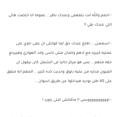
- احمم والله انت بتفهمى وعندك نظر .. عموما انا خلصت هاتى
اللي عندك بقي !!
- اسمعنى .. طلع عندك حق لما قولتلى ان عمى ناوي على
عمليه كبيره مع ادهم وكمان مش ناسى ولاد الهواري وهيرجع
حقه منهم .. بس هو مركز حاليا فى الشغل كان بيقول ان
العيون مداره من عليه دلوق وحديت كده كتير .. المهم انه متفق
على 40 طن بودره هيدخلوا عن طريق اسوان ..
- اووووووووووبس !! ماقالش امتى ياورد !