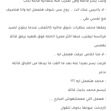
وثبت يسر قائمه وهى تقترب منه بتلقائيه قائله بحب
- لا ياحبيبي عنك انت .. روح بس شوف هتعمل ايه وانا هتصرف
مع نفسي بقي ..
رمقها محمد بنظرات شوق ماكره كالثعلب عندما ينتوى لصيد
فرائسه ليقترب منها اكثر ممررا انامله فوق ظهره برفق قائلا
بهمس
- لا منا خلاص عرفت هعمل ايه ..
فزعت يسر بعيدا عنه بعد ما القت ما بيدها من اطباق قائله
بذعر
- محمد هتعمل ايه ؟؟!
تبسم محمد بخبث قائلا
- هعمل اللي معملتهوش امبارح ...
تارجحت عيونها بخوف لتقول