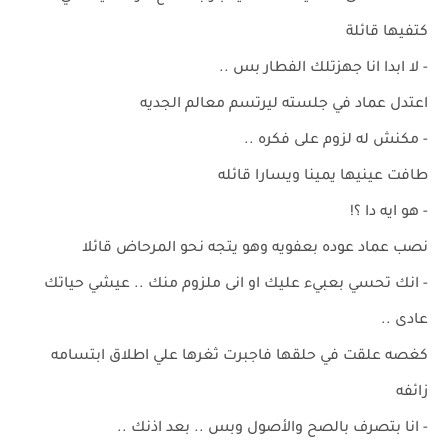
كتفيها قائلة
- لا ابدا انا جهزتلك الفطار بس ..
اعتدل عماد في جلسته ليرتسم معالم الجديه
- مكنش له لزوم على فكره ..
طافت عينيها يمينا ويسارا قائله
- هو ايه دا ؟!
نصب عماد عوده بعفويه وهو يتجه نحو المرحاض قائلا
- انك تحسي بعبيء عليك او انى ملزوم منك .. عيشي حياتك
عادى ..
كغصه علقت في حلقها فاجبرت ثغرها علي اطلاق ابتسامه
زائفه
- انا بتصرف بالصح والأصول وبس .. بعد اذنك ..