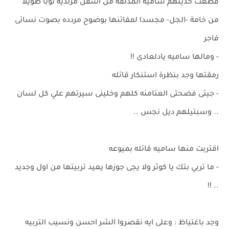
قطعت حديثهم ساميه المدلفه من اسفل مرتديه ثوبا طويلا
من خامة -الجل- مجسدا لمفاتنها بوضوح مردده بصوت نسائى
فاجر
- ومالها ساميه يادلعادى !!
رمقتها وجد بنظرة استنكار قائله
- جيتى فضحتى العتامنه كلهم وخلينى سيرتهم علي كل لسان
.. وسبتيلهم ديل نجس ..
اقتربت منها ساميه قائله بميوعه
- ما تربي بتك يا كوثر ولا يجى جوزها يعيد تربيتها من اول وجديد
.. !!
وجد باغتياظ : وعلى ايه نقصروا الشر احسن ونسيب التربيه