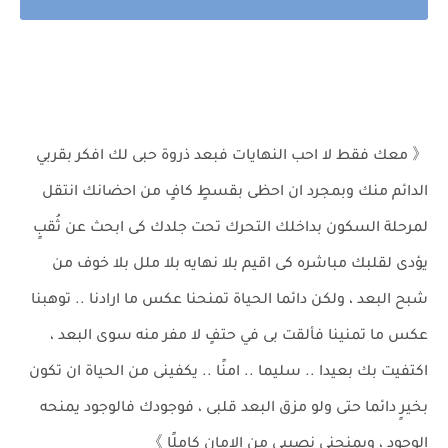
《 معك فقط لا احب النهايات فبعد ذروة حبى لك افكر بقربي
الدائم منك وبمجرد ان احظى بقسطٍ كافٍ من احضانك انتقل
لمرحلة السكون بداخلك التحرك تحت جلدك كى ابحث عن ثُقبٍ
يؤدى لقلبك مباشره كى اقيم بلا نهايه بلا ملل بلا خوف من
شبح البعد ، ولكن دائما الحياة تمنحنا عكس ما ارادنا .. توهبنا
عكس ما تمنينا فألقت بى في حتفٍ لا مفر منه سوى البعد ،
اكتفيت بك بعيدا .. سليما .. امنًا .. يكفينى من الحياة ان تكون
بخيرٍ دائما حتى ولو مزق البعد قلبى ، فوجودك فالوجود يمنحه
الوجود ، ويمنحنى نصيبى من الامان كاملًا 》