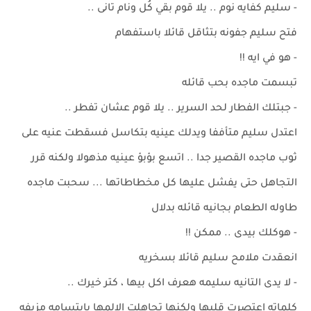
- سليم كفايه نوم .. يلا قوم بقي كُل ونام تانى ..
فتح سليم جفونه بتثاقل قائلا باستفهام
- هو في ايه !!
تبسمت ماجده بحب قائله
- جبتلك الفطار لحد السرير .. يلا قوم عشان تفطر ..
اعتدل سليم متأففا ويدلك عينيه بتكاسل فسقطت عنيه على
ثوب ماجده القصير جدا .. اتسع بؤبؤ عينيه مذهولا ولكنه قرر
التجاهل حتى يفشل عليها كل مخطاطاتها ... سحبت ماجده
طاوله الطعام بجانيه قائله بدلال
- هوكلك بيدى .. ممكن !!
انعقدت ملامح سليم قائلا بسخريه
- لا يدى التانيه سليمه هعرف اكل بيها ، كتر خيرك ..
كلماته اعتصرت قلبها ولكنها تجاهلت الالمها بابتسامه مزيفه