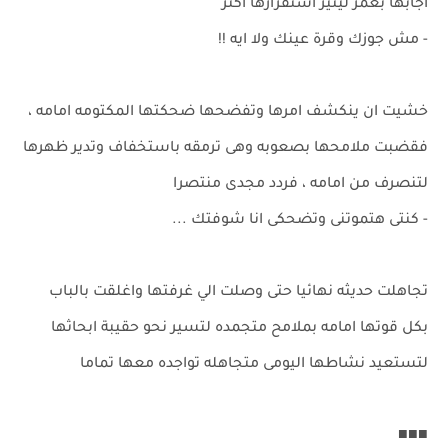
اجابها بغمز ليثير استفزازها اكثر
- مش جوزك وقرة عينك ولا ايه !!
خشيت ان ينكشف امرها وتفضحها ضحكتها المكتومه امامه ،
فقضبت ملامحها بصعوبه وهى ترمقه باستخفاف وتدير ظهرها
لتنصرف من امامه ، فردد مجدى منتصرا
- كنتى هتموتنى وتضحكى انا شوفتك ...
تجاهلت حديثه نهائيا حتى وصلت الي غرفتها واغلقت بالباب
بكل قوتها امامه بملامح متجمده لتسير نحو حقيبة ابحاثها
لتستعيد نشاطها اليومى متجاهله تواجده معها تماما
■■■