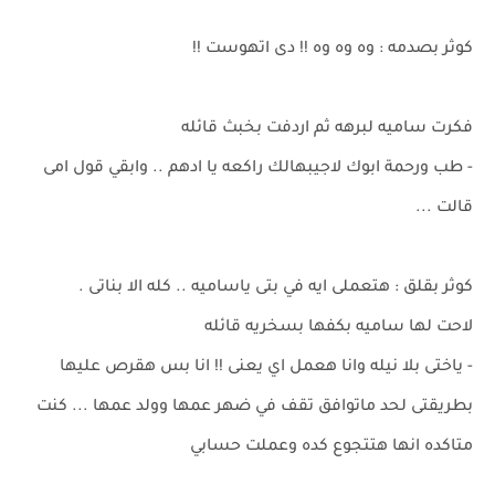
كوثر بصدمه : وه وه وه !! دى اتهوست !!
فكرت ساميه لبرهه ثم اردفت بخبث قائله
- طب ورحمة ابوك لاجيبهالك راكعه يا ادهم .. وابقي قول امى
قالت ...
كوثر بقلق : هتعملى ايه في بتى ياساميه .. كله الا بناتى .
لاحت لها ساميه بكفها بسخريه قائله
- ياختى بلا نيله وانا هعمل اي يعنى !! انا بس هقرص عليها
بطريقتى لحد ماتوافق تقف في ضهر عمها وولد عمها ... كنت
متاكده انها هتتجوع كده وعملت حسابي