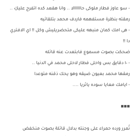
- سو عاوز فطار ملوكى حاااااالا .. وانا هقعد كده اتفرج عليكِ ..
رمقته بنظرة مستفهمه فاردف محمد بتلقائيه
- هى امك كمان منبهه عليكى متحضريليش وكل !! اي الافتري
دا !!
ضحكت بصوت مسموع فابتعدت عنه قائله
- ١٠ دقايق بس واحلى فطار لاحلى محمد في الدنيا ..
رمقها محمد بعيون ضيقه وهو يحك ذقنه متوعدا
- ايامك معايا سوده ياثريا ....
■■■
تُمرر ورده حمراء على وجنته بدلال قائلة بصوت منخفض