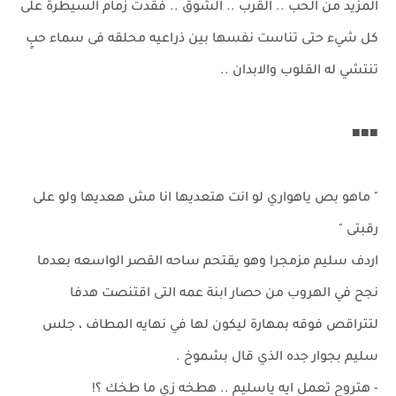
المزيد من الحب .. القرب .. الشوق .. فقدت زمام السيطرة على
كل شيء حتى تناست نفسها بين ذراعيه محلقه فى سماء حبٍ
تنتشي له القلوب والابدان ..
■■■
" ماهو بص ياهواري لو انت هتعديها انا مش هعديها ولو على
رقبتى "
اردف سليم مزمجرا وهو يقتحم ساحه القصر الواسعه بعدما
نجح في الهروب من حصار ابنة عمه التى اقتنصت هدفا
لتتراقص فوقه بمهارة ليكون لها في نهايه المطاف ، جلس
سليم بجوار جده الذي قال بشموخ .
- هتروح تعمل ايه ياسليم .. هطخه زي ما طخك ؟!