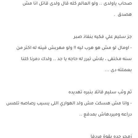
صحاب ياولدى .. ولو العالم كله قال ولدى قاتل انا مش
هصدق .
جز سليم علي فكيه بنفاذ صبر
- اومال لو مش هو هرب ليه !! ولو مهربش فينه له اكتر من
سنه مختفى ، بلاش تبرر له حاجه يا جد .. ولدك دمرنا كلنا
بعملته دى ...
ثم وثب سليم قائلا بنبره تهديده
- وانا مش هسكت مش ولد الهواري اللى يسيب رصاصه تلمس
دراعه وميردهاش بمدفع ..
زمجر جده بقوة مردفا