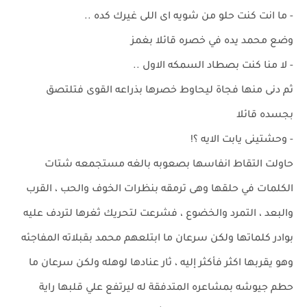
- ما انت كنت حلو من شويه اى اللى غيرك كده ..
وضع محمد يده في خصره قائلا بغمز
- لا منا كنت بصطاد السمكه الاول ..
ثم دنى منها فجاة ليحاوط خصرها بذراعه القوى فتلتصق
بجسده قائلا
- وحشتينى يابت الايه ؟!
حاولت التقاط انفاسها بصعوبه بالغه مستجمعه شتات
الكلمات في حلقها وهى ترمقه بنظرات الخوف والحب ، القرب
والبعد ، التمرد والخضوع ، فشرعت لتحريك ثغرها لتردف عليه
بوادر كلماتها ولكن سرعان ما ابتلعهم محمد بقبلاته المفاجئه
وهو يقربها اكثر فأكثر إليه ، ثار عنادها لوهله ولكن سرعان ما
حطم جيوشه بمشاعره المتدفقة له ليرتفع علي قلبها راية