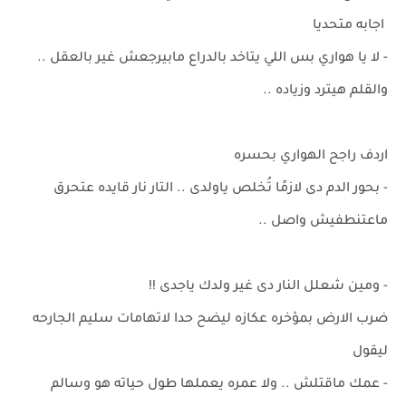
اجابه متحديا
- لا يا هواري بس اللي يتاخد بالدراع مابيرجعش غير بالعقل ..
والقلم هيترد وزياده ..
اردف راجح الهواري بحسره
- بحور الدم دى لازمًا تُخلص ياولدى .. التار نار قايده عتحرق
ماعتنطفيش واصل ..
- ومين شعلل النار دى غير ولدك ياجدى !!
ضرب الارض بمؤخره عكازه ليضح حدا لاتهامات سليم الجارحه
ليقول
- عمك ماقتلش .. ولا عمره يعملها طول حياته هو وسالم