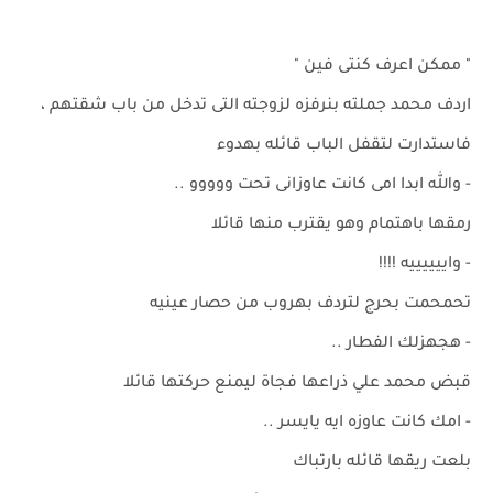
" ممكن اعرف كنتى فين "
اردف محمد جملته بنرفزه لزوجته التى تدخل من باب شقتهم ،
فاستدارت لتقفل الباب قائله بهدوء
- والله ابدا امى كانت عاوزانى تحت ووووو ..
رمقها باهتمام وهو يقترب منها قائلا
- واييييييه !!!!
تحمحمت بحرج لتردف بهروب من حصار عينيه
- هجهزلك الفطار ..
قبض محمد علي ذراعها فجاة ليمنع حركتها قائلا
- امك كانت عاوزه ايه يايسر ..
بلعت ريقها قائله بارتباك