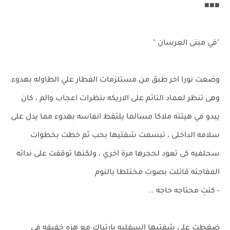
■■■
"في مبنى العرسان "
وضعت نورا اخر طبق من مستلزمات الفطار علي الطاوله بهدوء
وهى تنظر لعماد النائم على الاريكه بنظرات اعجاب والم ، كان
يبدو في هيئته ملاكا مسالما يلتقط انفاسه بهدوء مما يدل على
سلامه الداخلى ، تبسمت شفتيها بحب ثم خطت بخطوات
سحلفيه كى تعود لحجرها مرة اخري ، ولكنها توقفت على ندائه
المفاجئه قائلت بصوت مختلطا بالنوم
- كنتِ محتاجه حاجه ..
ضغطت على شفتيها السفليه بارتباك مع هزه خفيفه في