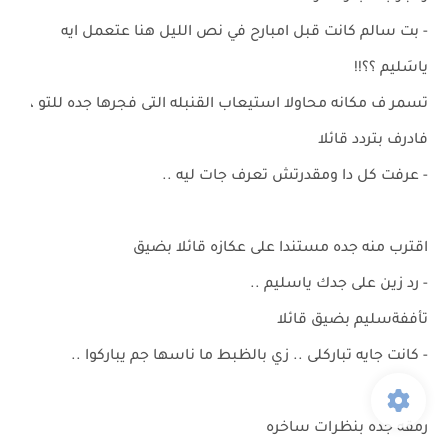
- بت سالم كانت قبل امبارح في نص الليل هنا عتعمل ايه
ياسَليم ؟؟!!
تسمر ف مكانه محاولا استيعاب القنبله التى فجرها جده للتو ،
فادرف بتردد قائلا
- عرفت كل دا ومقدرتش تعرف جات ليه ..
اقترب منه جده مستندا على عكازه قائلا بضيق
- رد زين على جدك ياسليم ..
تأففةسليم بضيق قائلا
- كانت جايه تباركلى .. زي بالظبط ما ناسها جم يباركوا ..
رمقه جده بنظرات ساخره