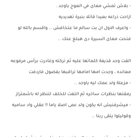
- بلاش تمشي معاى في العوج ياوجد .
ازاحت ذراعه بعيدا قائلا بنبرة تهديديه
- واعرف الاول ان بت سالم ما عتخافش .. واقسم بالله لو
فتحت معاى السيرة دى هبلغ عنك ..
القت وجد قذيفة كلماتها عليه ثم تركته وغادرت برأس مرفوعه
معانده ، وجدت امها امامها تراقبها بفضول فاردفت
- مزعلة ولد عمك ليه ياوجد ..
رمقتها بنظرات ساخره ثم التفت للخلف لتنظر له باشمئزاز
- ميشرفنيش انه يكون ولد عمى اصلا ياما !! عقلي واد ساميه
وقوليلوا يتقى ربنا ..