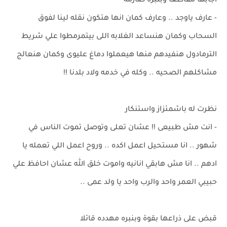
اجابها مقاطعا وبنبرة صارمه
- عارف ياوجد .. وعارف كمان انها هتكون نقله لينا لفوق
السحاب وكمان هنساعد الغلابه اللى بيتمرمطوا علي شريط
الترمادول هنفيدهم منها هيعملوا دماغ عليوى وكمان هنعالج
مشاكلهم الصحيه .. وكله في خدمه ولاد بلدنا !!
نظرت له باشمئزاز واستنكار
- انت مش طبيعى !! عشان تعلى وتوصل تموت الناس في
شهور .. انا مستحيل اعمل اكده .. وروح اعمل اللي تعمله يا
ادهم .. انا مش هابقي انانيه واموت خلق الله عشان احافظ علي
حبيبي العمر واحد والرب واحد يا ولد عمى ..
قبض على ذراعها بقوة وبنبره مهدده قائلا