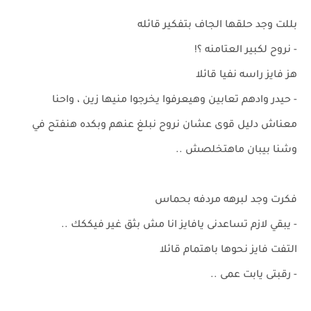
بللت وجد حلقها الجاف بتفكير قائله
- نروح لكبير العتامنه ؟!
هز فايز راسه نفيا قائلا
- حيدر وادهم تعابين وهيعرفوا يخرجوا منيها زين ، واحنا
معناش دليل قوى عشان نروح نبلغ عنهم وبكده هنفتح في
وشنا بيبان ماهتخلصش ..
فكرت وجد لبرهه مردفه بحماس
- يبقي لازم تساعدنى يافايز انا مش بثق غير فيككك ..
التفت فايز نحوها باهتمام قائلا
- رقبتى يابت عمى ..