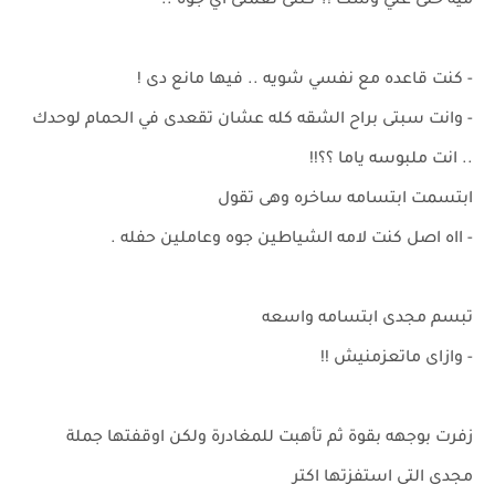
ميه حتى علي وشك !؟ كنتى تعملى اي جوه ..
- كنت قاعده مع نفسي شويه .. فيها مانع دى !
- وانت سبتى براح الشقه كله عشان تقعدى في الحمام لوحدك
.. انت ملبوسه ياما ؟؟!!
ابتسمت ابتسامه ساخره وهى تقول
- ااه اصل كنت لامه الشياطين جوه وعاملين حفله .
تبسم مجدى ابتسامه واسعه
- وازاى ماتعزمنيش !!
زفرت بوجهه بقوة ثم تأهبت للمغادرة ولكن اوقفتها جملة
مجدى التى استفزتها اكتر