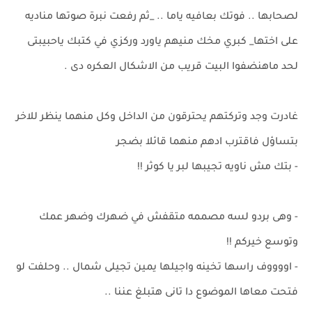
لصحابها .. فوتك بعافيه ياما .. _ثم رفعت نبرة صوتها مناديه
على اختها_ كبري مخك منيهم ياورد وركزي في كتبك ياحبيبتى
لحد ماهنضفوا البيت قريب من الاشكال العكره دى .
غادرت وجد وتركتهم يحترقون من الداخل وكل منهما ينظر للاخر
بتساؤل فاقترب ادهم منهما قائلا بضجر
- بتك مش ناويه تجيبها لبر يا كوثر !!
- وهى بردو لسه مصممه متقفش في ضهرك وضهر عمك
وتوسع خيركم !!
- اووووف راسها تخينه واجيلها يمين تجيلى شمال .. وحلفت لو
فتحت معاها الموضوع دا تانى هتبلغ عننا ..