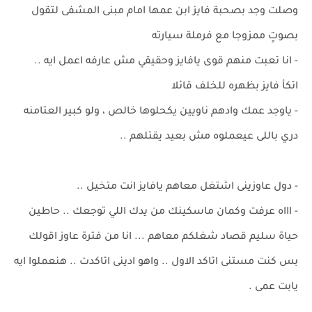
وصلت وجد بصحبة فايز ابن عمها امام مبنى المشفى لتقول
بصوتٍ ممزوجا مع فرملة سيارته
- انا تعبت منهم قوى يافايز وحقيقي مش عارفه اعمل ايه ..
اتكأ فايز بظهره للخلف قائلا
- ياوجد عمك وادهم ناويين يكحلوها خالص ، ولو كبير العتامنه
دري باللى عيعملوه مش بعيد يقتلهم ..
- دول عاوزينى اشتغل معاهم يافايز انت متخيل ..
- اااه عرفت وكمان ماسكينك من يدك اللي توجعك .. حاطين
حياة سليم قصاد شغلكم معاهم ... انا من فترة عاوز اقولك
بس كنت مستنى اتاكد الاول .. واهو ادينى اتاكدت .. هنعملوا ايه
يابت عمى .