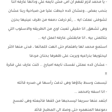
- يا محمد لازم تفهم ان امى مش نايمه علي ودانها عارفه اننا
بنحب بعض ، وعشان كده خبطت عليا من صباحية ربنا عشان
تشوفنى عملت ايه .. _ثم ذرفت دمعه من طرف عينيها بحزن
وهى تشهق_ انا حقيقي تعبت اوي من الطريقه والاسلوب اللي
بتكلمنى بيه ، انا مابقتش عارفه اعمل ايه ..
استمع محمد لها باهتمام حتى انهت كلماتها ، فدنى منها اكثر
ليحتويها بذراعيه ويربت على ظهرها بحنان مردفا
- عشان كده عملتى نفسك نايمه امبارح .. كنت عارف علي فكرة
!!
تبسمت وسط بكاؤها وهى تدفث رأسها في صدره قائله
- انا اسفه يامحمد ..
ابتعد عنها سريعا ليسحبها من كفها فاتبعته وهى تمسح
دموعها المنهمره حتى وصلا الى المطبخ قائلا