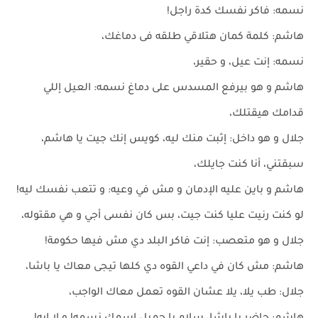
نسمه: فاكر نفسك كدة راجل!
هاشم: كلمة كمان هتلاقي طلقه فى دماغك،
نسمه: إنت عيل، و حقير،
هاشم و هو بيرفع المسدس على دماغ نسمه: العيل إللي
قدامك هيقتلك،
جلال و هو داخل: إثبت منك ليه، كويس إنك جيت يا هاشم،
سبقتني، أنا كنت جايلك،
هاشم و باين عليه الإدمان و مش في وعيه: و تتعب نفسك ليه!
لو كنت رنيت عليا كنت جيت، بس كان نفسى أجي و هي مقتوله،
جلال و هو متعصب: إنت فاكر البلد دي مش فيها حكومة!
هاشم: مش كان في داعي القوه دي كلها تيجى معاك يا باشا،
جلال: طب يلا، يلا عشان القوه تعمل معاك الواجب،