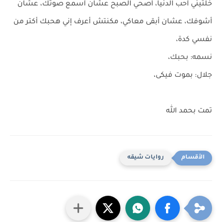
خلتيني أحب الدنيا، أصحي الصبح عشان أسمع صوتك، عشان
أشوفك، عشان أبقى معاكي، مكنتش أعرف إني هحبك أكتر من
نفسي كدة،
نسمه: بحبك،
جلال: بموت فيكى،
تمت بحمد الله
روايات شيقه