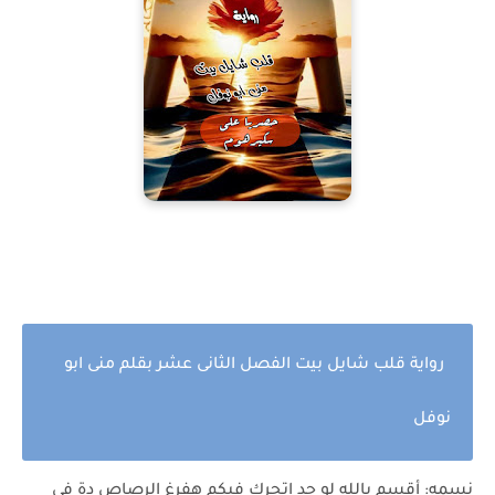
رواية قلب شايل بيت الفصل الثانى عشر بقلم منى ابو
نوفل
نسمه: أقسم بالله لو حد إتحرك فيكم هفرغ الرصاص دة فى