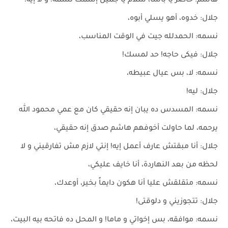
هاشم: حاضر يا باشا، سلام يا جميل إسمك نسمه! و لا إيه!
جلال: خدوه، أهو يسلي أبوه،
نسمه: الحمدلله جيت في الوقت المناسب،
جلال: فيكى حاجه! حد لمسك!
نسمه: لا، بس عيال عبيطه،
جلال: ليه!
نسمه: المسدس ده يبان إنه حقيقي كان مع عمي محمود الله
يرحمه، لما حاولت أخوفهم هاشم صدق إنه حقيقي،
جلال: أنا مبقتش عارف أعمل إيه! إنتي لازم مش تفارقيني و لا
لحظه من بعد النهاردة، أنا خايف عليكي،
نسمه: متقلقش عليا أنا هكون دايماً بخير، أوعدك،
جلال: تتجوزيني و دلوقتى!
نسمه: موافقه، بس إخواتي و ماما! و المحل ده فاتحه بيه البيت،