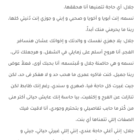
جلال: أي حاجة تتمنيها أنا هحققها،
نسمه: إنت أبويا و أخويا و صحبي و إبني و جوزي إنت دُنيتي كلها،
ربنا ما يحرمني منك أبداً،
جلال: يلا جهزي نفسك و والدتك و إخواتك عشان هنسافر
الفجر، أنا هروح أسلم على زمايلي في الشغل، و هرجعلك تانى،
نسمه و هي حاضنة جلال و مُبتسمه: أنا بحبك أوى، فعلاً عوض
ربنا جميل، كنت فاكره عمرى ما هحب حد و لا هفكر فى حد، لكن
جيت غيرت كل حاجة فيا، ضهري و سندي، رغم إنك ظابط لكن
تنازلت عن الفرح و إكتفيت، بيا حاسة إنك عايش حياتى أكتر منى
من كُتر ما حابب تفاصيلي و بتحترم وجودي، أنا لاقيت فيك
الصفات إللي تتمناها أي بنت،
جلال: إنتي أغلي حاجة عندي، إنتي إللي غيرتي حياتي، جيتي و