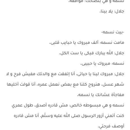
نسمه و هي بتضحك: موافقه،
جلال: يلا بينا،
-بيت نسمه-
مامت نسمه: ألف مبروك يا حبايب قلبى،
جلال: الله يبارك فيكى يا ست الكل،
نسمه: مبروك يا حبيبى،
جلال: مبروك لينا يا حياتى، أنا إتفقت مع والدتك مفيش فرح و لا
شهر عسل، هنروح كلنا مع بعض نعمل عمره، أنا قولت أخليها
مفاجأة عشانك يا نسمه،
نسمه و هي مبسوطه خالص: مش قادره أصدق، طول عمري
كنت أتمني أزور الرسول صلى الله عليه وسلّم، أنا مش قادره
أوصف فرحتي،