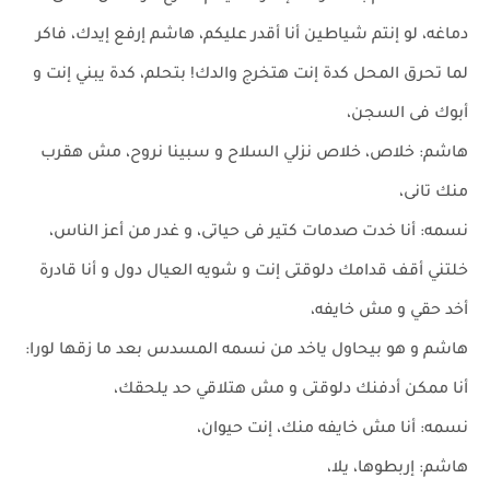
دماغه، لو إنتم شياطين أنا أقدر عليكم، هاشم إرفع إيدك، فاكر
لما تحرق المحل كدة إنت هتخرج والدك! بتحلم، كدة يبني إنت و
أبوك فى السجن،
هاشم: خلاص، خلاص نزلي السلاح و سبينا نروح، مش هقرب
منك تانى،
نسمه: أنا خدت صدمات كتير فى حياتى، و غدر من أعز الناس،
خلتني أقف قدامك دلوقتى إنت و شويه العيال دول و أنا قادرة
أخد حقي و مش خايفه،
هاشم و هو بيحاول ياخد من نسمه المسدس بعد ما زقها لورا:
أنا ممكن أدفنك دلوقتى و مش هتلاقي حد يلحقك،
نسمه: أنا مش خايفه منك، إنت حيوان،
هاشم: إربطوها، يلا،