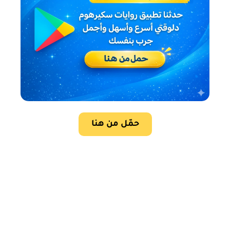
حمّل من هنا