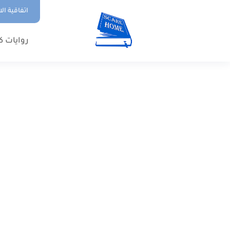
اتفاقية ال
روايات ك