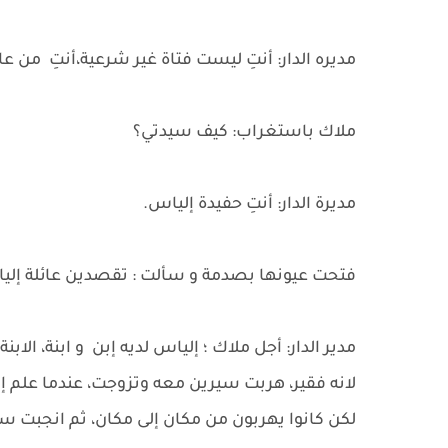
مديره الدار: أنتِ ليست فتاة غير شرعية،أنتِ من عا
ملاك باستغراب: كيف سيدتي؟
مديرة الدار: أنتِ حفيدة إلياس.
فتحت عيونها بصدمة و سألت : تقصدين عائلة إلي
مدير الدار: أجل ملاك ؛ إلياس لديه إبن و ابنة، 
لانه فقير، هربت سيرين معه وتزوجت، عندما علم إل
لكن كانوا يهربون من مكان إلى مكان، ثم انجبت س