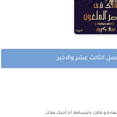
صل الثالث عشر والاخير
ادة،و قالت بابتسامة: أنا أحبك ملاك.