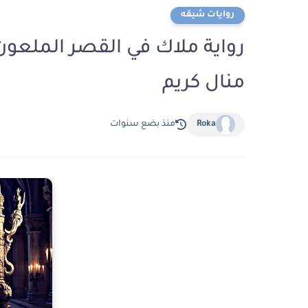
روايات شيقه
منال كريم
Roka
منذ بضع سنوات