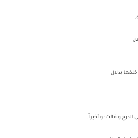
.
ر.
لفها بدلال
درج و قالت: و أخيراً.