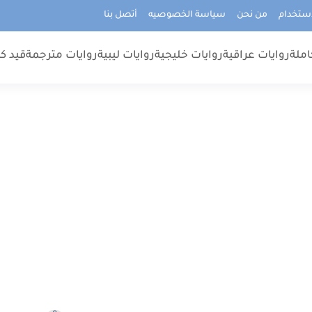
استخدام
من نحن
سياسة الخصوصيه
أتصل بنا
املة
روايات عراقية
روايات خليجية
روايات ليبية
روايات مترجمة
قيد كت