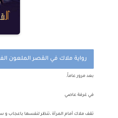
رواية ملاك في القصر الملعون الف
بعد مرور عاماً.
في غرفة عاصي
تقف ملاك أمام المرآة ،تنظر لنفسها باعجاب و سع