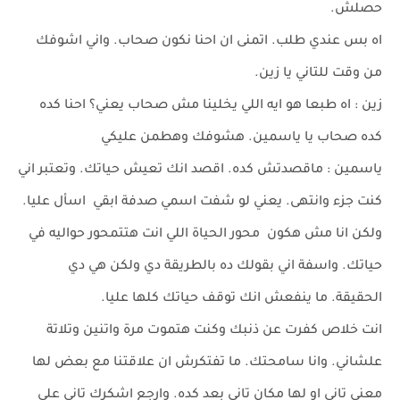
حصلش.
اه بس عندي طلب. اتمنى ان احنا نكون صحاب. واني اشوفك
من وقت للتاني يا زين.
زين : اه طبعا هو ايه اللي يخلينا مش صحاب يعني؟ احنا كده
كده صحاب يا ياسمين. هشوفك وهطمن عليكي
ياسمين : ماقصدتش كده. اقصد انك تعيش حياتك. وتعتبر اني
كنت جزء وانتهى. يعني لو شفت اسمي صدفة ابقي اسأل عليا.
ولكن انا مش هكون محور الحياة اللي انت هتتمحور حواليه في
حياتك. واسفة اني بقولك ده بالطريقة دي ولكن هي دي
الحقيقة. ما ينفعش انك توقف حياتك كلها عليا.
انت خلاص كفرت عن ذنبك وكنت هتموت مرة واتنين وتلاتة
علشاني. وانا سامحتك. ما تفتكرش ان علاقتنا مع بعض لها
معنى تاني او لها مكان تاني بعد كده. وارجع اشكرك تاني على