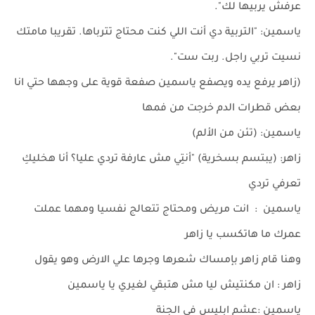
عرفش يربيها لك".
ياسمين: "التربية دي أنت اللي كنت محتاج تترباها. تقريبا مامتك
نسيت تربي راجل. ربت ست".
(زاهر يرفع يده ويصفع ياسمين صفعة قوية على وجهها حتي انا
بعض قطرات الدم خرجت من فمها
ياسمين: (تئن من الألم)
زاهر: (يبتسم بسخرية) "أنتِي مش عارفة تردي عليا؟ أنا هخليكِ
تعرفي تردي
ياسمين : انت مريض ومحتاج تتعالج نفسيا ومهما عملت
عمرك ما هاتكسب يا زاهر
وهنا قام زاهر بإمساك شعرها وجرها علي الارض وهو يقول
زاهر : ان مكنتيش ليا مش هتبقي لغيري يا ياسمين
ياسمين :عشم ابليس في الجنة