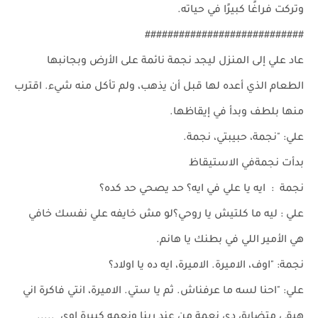
وتركت فراغًا كبيرًا في حياته.
############################
عاد علي إلى المنزل ليجد نجمة نائمة على الأرض وبجانبها
الطعام الذي أعده لها قبل أن يذهب، ولم تأكل منه شيء. اقترب
منها بلطف وبدأ في إيقاظها.
علي: "نجمة، حبيبتي، نجمة.
بدأت نجمةفي الاستيقاظ
نجمة : ايه يا علي في ايه؟ حد يصحي حد كده؟
علي : ليه ما كلتيش يا روحي؟لو مش خايفه علي نفسك خافي
هي الأمير اللي في بطنك يا هانم.
نجمة: "اوف، الاميرة. الاميرة، ايه ده يا اولاد؟
علي: "احنا لسه ما عرفناش. ثم يا ستي. الاميرة، انتي فاكرة اني
هبقى متضايق دي نعمة من عند ربنا ونعمه كبيرة اوي .....