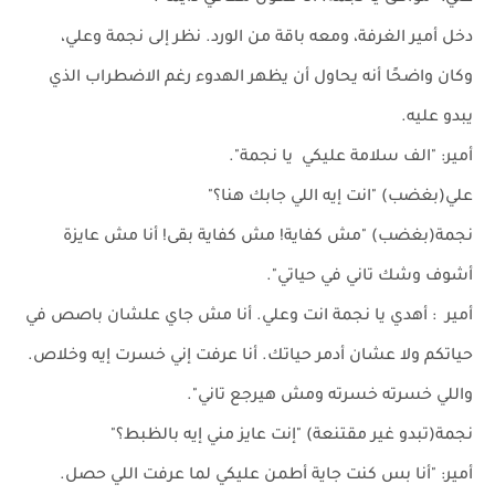
دخل أمير الغرفة، ومعه باقة من الورد. نظر إلى نجمة وعلي،
وكان واضحًا أنه يحاول أن يظهر الهدوء رغم الاضطراب الذي
يبدو عليه.
أمير: "الف سلامة عليكي يا نجمة".
علي(بغضب) "انت إيه اللي جابك هنا؟"
نجمة(بغضب) "مش كفاية! مش كفاية بقى! أنا مش عايزة
أشوف وشك تاني في حياتي".
أمير : أهدي يا نجمة انت وعلي. أنا مش جاي علشان باصص في
حياتكم ولا عشان أدمر حياتك. أنا عرفت إني خسرت إيه وخلاص.
واللي خسرته خسرته ومش هيرجع تاني".
نجمة(تبدو غير مقتنعة) "إنت عايز مني إيه بالظبط؟"
أمير: "أنا بس كنت جاية أطمن عليكي لما عرفت اللي حصل.