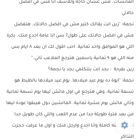
الماتشات. مش عشان حاجة وللاسف انا مش في أفضل
حالاتي
نجمة: "زين انت بقالك كتير مش في افضل حالاتك. هتفضل
مش في افضل حالاتك على طول? بس انا عامة اجدع منك. بكرة
اللي هو الموافق واحد تمانية. احب اقول لك ان بعد ٨ ايام بس
منه اللي هو ٩ تمانية ياسمين هترجع الملاعب تاني."
زين بفرحة : بجد انت بتتكلمي بجد يا نجمة؟
نجمة: "ايوة ده يوم عيد ميلادها. يوم عيد ميلادها بالظبط هو
تسعة تمانية. وهي هترجع في اول ماتش ليها يوم تسعة تمانية
وتاني ماتش يوم عشرة تمانية. الماتشين دول هيبقوا عودة ليها
من بعد فترة طويلة جدا من عدم اللعب واللي كان طويل جدا
تقريبا سنه كاملة وانا اجدع وارجل منك و اول ما عرفت حجزت
التذاكر