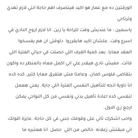
الورقتين ده مع عمار هو اكيد هيتصرف اهم حاجة انتي لازم تهدي
وترتاحي
ياسمين : ما عنديش وقت للراحة يا زين. انا لازم اروح النادي في
اسرع وقت. علشان اكيد هايقرروا دلوقتي ان هم يفسخوا
العقد معايا. بعد كمية القرف اللي حصلت في حياتي الفترة اللي
فاتت. مفيش نادي هيقدر علي اني اكمل معاه بالمنظر ده واكون
بتقاضى فلوس كمان. وعامتا مش هتفرق معايا كتير. كده كده
انا ناوية اتجه للتأهيل النفسي الفترة اللي جاية. يعني هعمل
لنفسي كده اعادة تأهيل بدني ونفسي من كل النواحي يمكن
ارجع زي الاول.
واحب اشكرك تاني على وقوفك جنبي في كل حاجة. عايزة اقولك
اني مبقتش زعلانه خالص من اللي حصل انا هعتبره ما