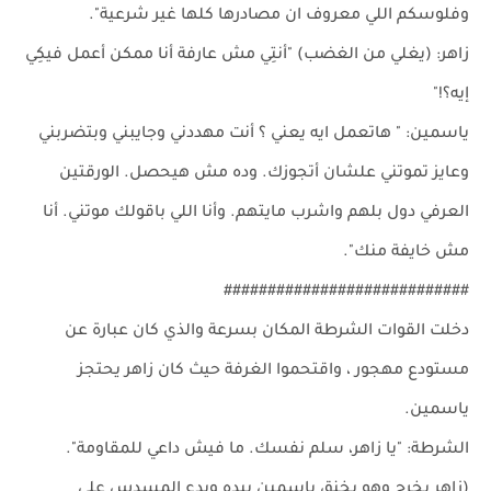
وفلوسكم اللي معروف ان مصادرها كلها غير شرعية".
زاهر: (يغلي من الغضب) "أنتِي مش عارفة أنا ممكن أعمل فيكِي
إيه؟!"
ياسمين: " هاتعمل ايه يعني ؟ أنت مهددني وجايبني وبتضربني
وعايز تموتني علشان أتجوزك. وده مش هيحصل. الورقتين
العرفي دول بلهم واشرب مايتهم. وأنا اللي باقولك موتني. أنا
مش خايفة منك".
############################
دخلت القوات الشرطة المكان بسرعة والذي كان عبارة عن
مستودع مهجور ، واقتحموا الغرفة حيث كان زاهر يحتجز
ياسمين.
الشرطة: "يا زاهر، سلم نفسك. ما فيش داعي للمقاومة".
(زاهر يخرج وهو يخنق ياسمين بيده ويدع المسدس على