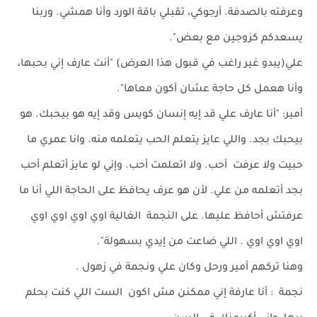
وعرفته بالصدفة. أرجوكي، تقبلي باقة الورد وأنا همشي. وربنا
يسعدكم كزوجين مع بعض".
علي(يبدو غير راغب في قبول هذا العرض) "أنت عارف إني بحبها،
وأنا هعمل كل حاجة عشان أكون معاها".
أمير: "أنا عارف علي قد إيه إنسان كويس وقد إيه هو بيحبك. هو
بيحبك بجد. واللي عايز يتعلم الحب يتعلمه منه. وانا عمري ما
حبيت ولا عرفت أحب. ولا اتعلمت أحب. وإني لو عايز أتعلم أحب
بجد أتعلمه من علي. لأن هو عرف يحافظ على الحاجة اللي أنا ما
عرفتش أحافظ عليها. على النجمة الغالية اوي اوي اوي اوي
اوي اوي اوي . اللي ضاعت من إيدي بسهولة".
وهنا تركهم أمير ورحل وكان علي ونجمة في زهول .
نجمة : أنا عارفة إني ممكنن مش اكون الست اللي كنت بحلم