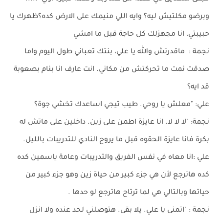
وبرضو مكلتيش ليه؟ وايه اللي منيمك على الارض كده؟ظهرك يا
حبيبتي، انا مجهزلك كل حاجة قبل ما امشي
نجمة : ماقدرتش والله يا علي، بنتك تعباني طول اليوم واما
صدقت نمت ما تحركتش من مكاني. انت عارف انا بنام بصعوبة
قد ايه؟
علي: "معلش يا روحي. طيب تيجي اساعدك تخشي جوة؟
نجمة: "لا لا لا. انا عايزة اطمن على زين. داخلين على ماتش له
بكرة فانا عايزة الحقوه قبل ما يروح النادي للتدريبات بالليل.
علي :انا معاه في نفس الفريق والتدريبات وعامة ياسمين كده
كده هاترجع لأن هي جزء كبير من حياة زين وهو جزء كبير من
حياتها وبالتالي هي لما ترتاح هاترجع لو حدها .
نجمة : "اتمنى يا علي. يلا بقى. هتوصلني لحد عنده ولا انزل