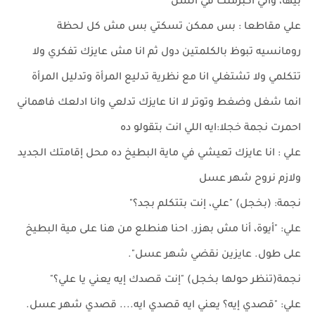
بيها، واني أكبرمنك في السن
علي مقاطعا : بس ممكن تسكتي بس مش كل لحظة
رومانسيه تبوظ بالكلمتين دول ثم انا مش عايزك تفكري ولا
تتكلمي ولا تشتغلي انا مع نظرية تدليع المرأة وتدليل المرأة
انما شغل وضغط وتوتر لا انا عايزك تدلعي وانا ادلعك فاهماني
احمرت نجمة خجلا:ايه اللي انت بتقولو ده
علي : انا عايزك تعيشي في ماية البطيخ ده محل إقامتك الجديد
ولازم نروح شهر عسل
نجمة: (بخجل) "علي، إنت بتتكلم بجد؟"
علي: "أيوة، أنا مش بهزر. احنا هنطلع من هنا على مية البطيخ
على طول. عايزين نقضي شهر عسل".
نجمة(تنظر حولها بخجل) "إنت قصدك إيه يعني يا علي؟"
علي: "قصدي إيه؟ يعني ايه قصدي ايه.... قصدي شهر عسل.