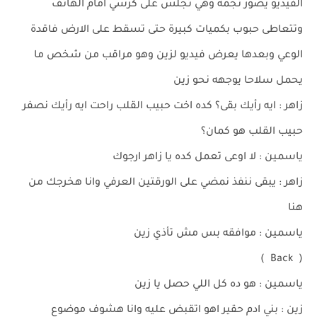
الفيديو يصور نجمة وهي تجلس على كرسي امام الهاتف
وتتعاطى حبوب بكميات كبيرة حتى تسقط على الارض فاقدة
الوعي وبعدها يعرض فيديو لزين وهو مراقب من شخص ما
يحمل سلاحا يوجهه نحو زين
زاهر : ايه رأيك بقى؟ كده اخت حبيب القلب راحت ايه رأيك نصفر
حبيب القلب هو كمان؟
ياسمين : لا اوعى تعمل كده يا زاهر ارجوك
زاهر : يبقى ننفذ نمضي على الورقتين العرفي وانا هخرجك من
هنا
ياسمين : موافقه بس مش تأذي زين
( Back )
ياسمين : هو ده كل اللي حصل يا زين
زين : بني ادم حقير اهو اتقبض عليه وانا هشوف موضوع