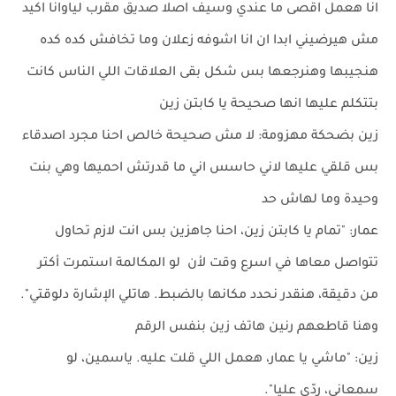
انا هعمل اقصى ما عندي وسيف اصلا صديق مقرب لياوانا اكيد
مش هيرضيني ابدا ان انا اشوفه زعلان وما تخافش كده كده
هنجيبها وهنرجعها بس شكل بقى العلاقات اللي الناس كانت
بتتكلم عليها انها صحيحة يا كابتن زين
زين بضحكة مهزومة: لا مش صحيحة خالص احنا مجرد اصدقاء
بس قلقي عليها لاني حاسس اني ما قدرتش احميها وهي بنت
وحيدة وما لهاش حد
عمار: "تمام يا كابتن زين، احنا جاهزين بس انت لازم تحاول
تتواصل معاها في اسرع وقت لأن لو المكالمة استمرت أكتر
من دقيقة، هنقدر نحدد مكانها بالضبط. هاتلي الإشارة دلوقتي".
وهنا قاطعهم رنين هاتف زين بنفس الرقم
زين: "ماشي يا عمار، هعمل اللي قلت عليه. ياسمين، لو
سمعاني، ردّي عليا".