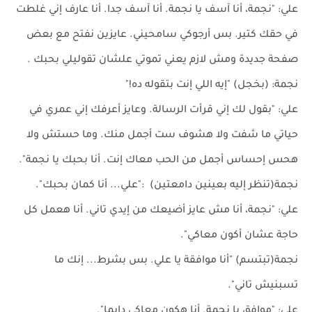
علي: "نجمة، أنا آسف يا نجمة. أنا آسف جدا. أنا عارف إني غلطت
في حقك كتير. بس أرجوكي سامحيني. عايزين نفتح مع بعض
صفحة جديدة ومش لازم يعني تموتي علشان تقوليلي بحبك .
نجمة: (بخجل) "إيه اللي إنت بتقوله ده!"
علي: "بقول لك إني قرأت الرسالة. وعايز أعرفك إني عمري في
حياتي ما شفت ولا هشوف ست أجمل منك. وما حستش ولا
هحس إحساس أجمل من الحب معاك إنت. أنا بحبك يا نجمة".
نجمة(تنظر إليه بعينين دامعتين) :"علي... أنا كمان بحبك".
علي: "نجمة، أنا مش عايز أضيعك من إيدي تاني. أنا هعمل كل
حاجة عشان أكون معاكي".
نجمة(تبتسم) "أنا موافقة يا علي. بس بشرط... إنك ما
تسبنيش تاني".
علي: "موافق يا نجمة. أنا هكون معاكي دايما".