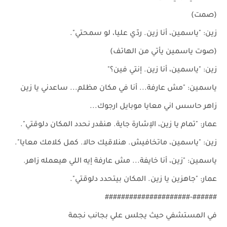
(صمت)
زين: "ياسمين، أنا زين. ردّي عليا، لو سمحتي".
(صوت ياسمين يأتي من الهاتف)
زين: "ياسمين، أنا زين. إنتي فين؟"
ياسمين: "مش عارفة... أنا في مكان مظلم... ساعدني يا زين
زاهر حاسس اني معايا موبايل ارجوك...
عمار: "تمام يا زين، الإشارة جاية. هنقدر نحدد المكان دلوقتي".
زين: "ياسمين، ماتخافيش. هنلاقيك حالا. كمل كلامك معايا".
ياسمين: "زين، أنا خايفة... مش عارفة إيه اللي هيعمله زاهر.
عمار: "جاهزين يا زين. المكان بيتحدد دلوقتي".
######-#####################
في المستشفي حيث يجلس علي بجانب نجمة