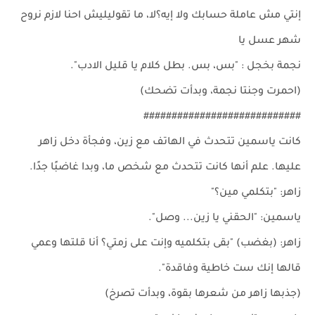
إنتي مش عاملة حسابك ولا إيه؟لا، ما تقوليليش احنا لازم نروح
شهر عسل يا
نجمة بخجل : "بس، بس. بطل كلام يا قليل الادب".
(احمرت وجنتا نجمة، وبدأت تضحك)
############################
كانت ياسمين تتحدث في الهاتف مع زين، وفجأة دخل زاهر
عليها. علم أنها كانت تتحدث مع شخص ما، وبدا غاضبًا جدًا.
زاهر: "بتكلمي مين؟"
ياسمين: "الحقني يا زين... وصل".
زاهر: (بغضب) "بقى بتكلميه وإنت على زمتي؟ أنا قلتها وعمي
قالها إنك ست خاطية وفاقدة".
(جذبها زاهر من شعرها بقوة، وبدأت تصرخ)