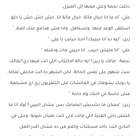
دخلت نجمة وعلي معها إلى المنزل.
علي: "اه ما انا خيال مآتة. خيال مآتة انا. خش خش خش يا حلو
استلقى الوعد منها. وتستاهل. وانا مش هدافع عنك اصلا."
زين: "ليه ده انا حبيبك؟ احنا حبايب يا علي."
علي: "انا مليش حبيب. انا حبيبي مات ودفنته."
نجمة: "مالك يا زين؟ ايه حالة الاكتئاب اللي انت فيها دي؟بقالك
ست شهور على نفس الحالة. لكن الشهر ده انت مختفي تماما.
يا دوبك بشوفك في الماتشات على التلفزيون زي اي مشجعة.
مش حاسة اني اختك ولا حاجة."
زين: "ممكن ما تشديش اعصابك بس عشان البيبي؟ اولا انا ما
كنتش باجي الفترة اللي فاتت لاني كنت تعبان شوية. وحتى في
النادي كنت باخد مسكنات وكلام من ده عشان اقدر اكمل