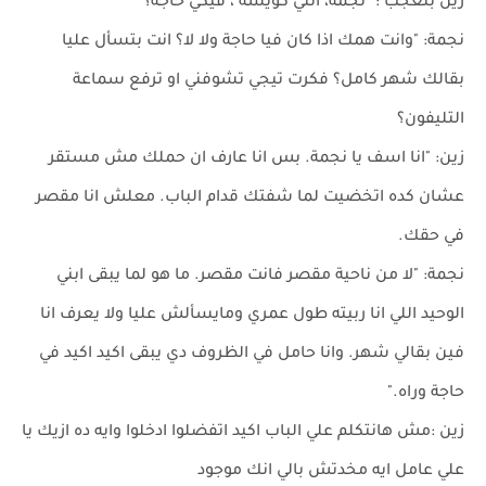
زين بتعجب : "نجمة، انتي كويسة ، فيكي حاجة؟
نجمة: "وانت همك اذا كان فيا حاجة ولا لا؟ انت بتسأل عليا
بقالك شهر كامل؟ فكرت تيجي تشوفني او ترفع سماعة
التليفون؟
زين: "انا اسف يا نجمة. بس انا عارف ان حملك مش مستقر
عشان كده اتخضيت لما شفتك قدام الباب. معلش انا مقصر
في حقك.
نجمة: "لا من ناحية مقصر فانت مقصر. ما هو لما يبقى ابني
الوحيد اللي انا ربيته طول عمري ومايسألش عليا ولا يعرف انا
فين بقالي شهر. وانا حامل في الظروف دي يبقى اكيد اكيد في
حاجة وراه."
زين :مش هانتكلم علي الباب اكيد اتفضلوا ادخلوا وايه ده ازيك يا
علي عامل ايه مخدتش بالي انك موجود