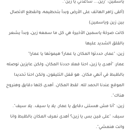
ياسمين: "زين... ساعدني يا زين".
(ألقى زاهر الهاتف على الأرض وبدأ بتحطيمه، وانقطع الاتصال
بين زين وياسمين)
كانت صرخة ياسمين الأخيرة هي كل ما سمعه زين، وبدأ يشعر
بالقلق الشديد عليها
زين: "عمار، حددتوا المكان يا عمار؟ هيموتها يا عمار!"
عمار: "أهدى يا زين، احنا فعلا حددنا المكان، ولكن عايزين نوصله
بالظبط في أنهي مكان. هو قفل التليفون، ولكن احنا تحديدا
الموقع عندنا الحمد لله. لقط المكان. أهدى كلها دقايق وهنروح
هناك".
زين: "أنا مش هستنى دقايق يا عمار. يلا يا سيف. يلا سيف".
سيف: "على فين بس يا زين؟ أهدى نعرف المكان بالظبط وانا
وانت هنمشي".