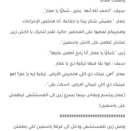
وقفتك معايا
سيف: "الحمد لله أنها بخير ، شكرًا يا عمار".
عمار: " مفيش شكر بينا يا جماعة. أنا هخلص الإجراءات
وهجيبكم تمضوا على المحضر. حاليا، تقدر تتحرك يا كابتن زين
عشان تطمن على كابتن ياسمين".
زين: "شكرًا يا عمار. أنا رايح أطمن عليها".
سيف : ايوا بقا فيها ترقية دي يا عمار .
عمار: "أهي عينك دي اللي هتجيبني الأرض. ترقية إيه يا عم؟ اهو
عينيك دي اللي جيباني الارض اسكت بقى".
(عمار يبتسم ويغادر، بينما يسرع زين إلى المستشفى ليطمئن
على ياسمين)
############################
وصل زين للمستشفى ودخل الى غرفة ياسمين لكي يطمئن