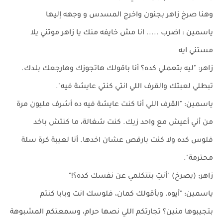
وهنا صرخ زاهر بجنون واخرج المسدس و وجهه إليها
ياسمين : اضرب ..... انا مش خايفه منك يا زاهر موتني يلا
مستني ايه
زاهر: "ليه بتعملي كده؟ أنا باقولك هاتجوزك وهارجعك بلدك.
تبطلي لعبتك والقرف اللي انتي كنتي عايشة فيه".
ياسمين: "القرف اللي أنا كنت عايشة فيه ده أشرف مليون مرة
من أني أعيش مع واحد زيك. كنت شغالة، ما كنتش باخد
فلوس كده ولا كنت بارقص عشان اخدها. أنا لعيبة كرة سلة
محترمة".
زاهر: (يصرخ) "أنتِ بتتكلمي عن نفسك كده؟!"
ياسمين: "أيوه، وبأقولك كمان، فلوسك انت وبابا كنتم
بتجيبوها منين؟ تجارتكم اللي نصها حرام، وسمعتكم المشبوهة