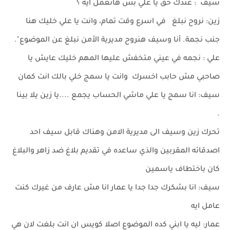
سيف : عندك حق يا علي بس هانعمل ايه ؟
زين: نروح نبلغ في اسرع وقت تمام، وانت يا علي خليك هنا
جنب نجمة. أنا وسيف هنروح مديرية الأمن نبلغ عن الموضوع".
علي : نجمه في عيني متخفش عليها المهم خليك عايش يا
صاحبي مش حابب اخسرك وانت يا سمج خلي بالك انت كمان
سيف: انا سمج يا علي ماشي الحساب يجمع ....يا زين يلا بينا
.
تحرك زين وسيف الى مديرية الامن وهناك قابل سيف احد
اصدقائه المقربين والذي ساعده في تقديم بلاغ ضد زاهر والبلاغ
كان باختطاف ياسمين
سيف: انا بشكرك جدا جدا يا عمار انا مش عارف من غيرك كنت
عامل ايه
عمار: ليه يا ابني كده الموضوع اصلا كويس ان انت بلغت لان هي