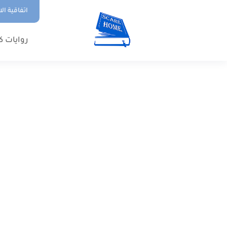
اتفاقية ال
روايات ك