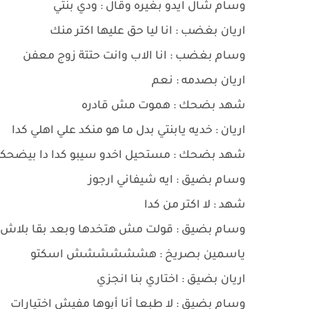
وسام شال ايدو بغيره وقال : ودي بنتي
اريان بغضب : انا ليا حق عليها اكتر منك
وسام بغضب : انا الاب وانت حتتة زوج معفن
اريان بصدمه : نعم
شهد بضحك : هموت مش قادره
اريان : خديه يابنتي بدل ما هو منكد علي اهلي كدا
شهد بضحك : مستحيل اخدو سيبو كدا دا بيضحكن
وسام بضيق : ايه شيفاني ارجوز
شهد : لا اكتر من كدا
وسام بضيق : قولت مش هتخدها وبعد بقا بلاش 
ياسمين بصريخ : هشششششش اسكتو
اريان بضيق : اختاري بنا انجزي
وسام بضيق : لا طبعا أنا أبوها مفيش اختيارات