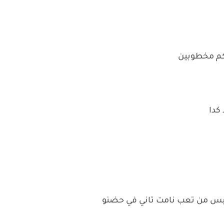
م مخطوبين
 كدا
س من تعب نامت تاني في حضنو