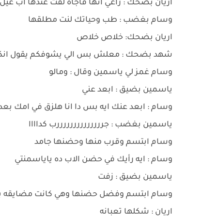
اريان بضحك : راعي أنها فاجأه لقت عندها اب عيل
وسام بغضب : طب وحياتك لنت مطلقها
اريان بضحك: خلاص خلاص
شهد بضحك : معلش بس الي يشوفكم يقول انك
وسام غمز لي ياسمين وقال : ومالو
ياسمين بضيق : ابعد عني
وسام : ابعد عنك ايه بس دا انا هلزق في امك بعد
ياسمين بغضب : جررررررررررررررب كداااا
وسام ابتسم وقرب منها وحضنها جامد
وسام : ايه رأيك في حضن الاب ده ياياسمنتي
ياسمين بضيق : زفت
وسام ابتسم وفضل حضنها وهي كانت مضايقه ب
اريان : شكلها تعبانه