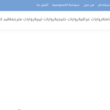
استخدام
من نحن
سياسة الخصوصيه
أتصل بنا
املة
روايات عراقية
روايات خليجية
روايات ليبية
روايات مترجمة
قيد كت