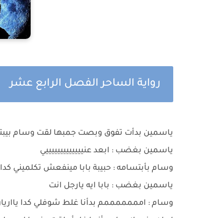
رواية الساحر الفصل الرابع عشر
ياسمين بدأت تفوق وبصت جمبها لقت وسام بيب
ياسمين بغضب : ابعد عنيييييييييييييي
وسام بأبتسامه : حبيبة بابا مينفعش تكلميني كدا
ياسمين بغضب : بابا ايه يارجل انت
وسام : امممممممم بدأنا غلط شوفلي كدا يااريان