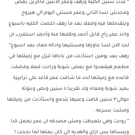
* عدت سنين الكليه ورهف وعمر الاتنين فاكرين بعض
ومحدش نسا التاني وعمر مستني اليوم الي هيروح
ويتقدملها فيه وفعلا بعد ما رهف خلصت الكليه باسبوع
واحد عمر راح قابل أحمد وطلبها منه وأحمد استغرب ان
لحد الان لسا عاوزها ومستنيها واداله معاد بعد اسبوع*
رهف بعد يومين استأذنت من باباها تنزل مع زميلتها في
مطعم هيقعدوا مع بعض شوية وراحت فعلا وفضلت
قاعده مع زميلتها لحد ما شافت عمر قاعد علي ترابيزة
بعيد شوية ومعاه ولد تقريبا ٥ سنين ونص وبنوته
حوالي٣ سنين قامت وعنيها بتدمع واستأذنت من زميلتها
ومشت بسرعه .
* روحت وهي بتعيطت ومش مصدقه ان عمر يعمل كدا
وينساها بس ازاي والهديه الي كان بعتها لما نجحت !