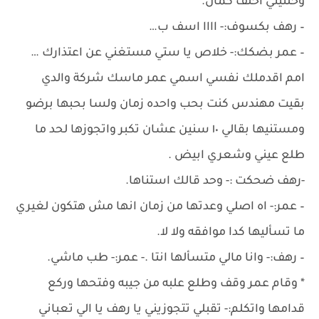
وخلتيني اخلف كمان.
– رهف بكسوف:- اااا اسف ب…
– عمر بضكك:- خلاص يا ستي مستغني عن اعتذارك …
امم اقدملك نفسي اسمي عمر ماسك شركة والدي
بقيت مهندس كنت بحب واحده زمان ولسا بحبها برضو
ومستنيها بقالي ١٠ سنين عشان تكبر واتجوزها لحد ما
طلع عيني وشعري ابيض .
-رهف ضحكت :- وحد قالك استناها.
– عمر:- اه اصلي وعدتها من زمان انها مش هتكون لغيري
ما تسأليها كدا موافقه ولا لا.
– رهف:- وانا مالي متسألها انتا .- عمر:- طب ماشي.
* وقام عمر وقف وطلع علبه من جيبه وفتحها وركع
قدامها واتكلم:- تقبلي تتجوزيني يا رهف يا الي تعباني