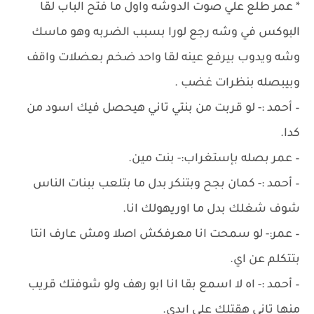
* عمر طلع علي صوت الدوشه واول ما فتح الباب لقا
البوكس في وشه رجع لورا بسبب الضربه وهو ماسك
وشه ويدوب بيرفع عينه لقا واحد ضخم بعضلات واقف
وبيبصله بنظرات غضب .
– أحمد :- لو قربت من بنتي تاني هيحصل فيك اسود من
كدا.
– عمر بصله بإستغراب:- بنت مين.
– أحمد :- كمان بجح وبتنكر بدل ما بتلعب ببنات الناس
شوف شغلك بدل ما اوريهولك انا.
– عمر:- لو سمحت انا معرفكش اصلا ومش عارف انتا
بتتكلم عن اي.
– أحمد :- اه لا اسمع بقا انا ابو رهف ولو شوفتك قريب
منها تاني هقتلك علي ايدي.