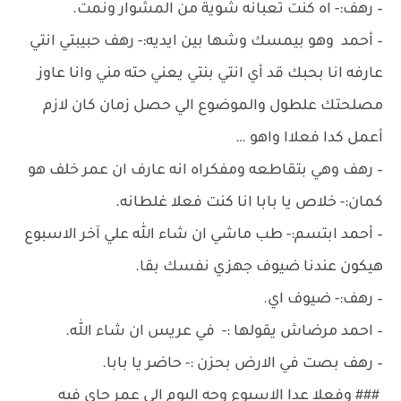
– رهف:- اه كنت تعبانه شوية من المشوار ونمت.
– أحمد وهو بيمسك وشها بين ايديه:- رهف حبيبتي انتي
عارفه انا بحبك قد أي انتي بنتي يعني حته مني وانا عاوز
مصلحتك علطول والموضوع الي حصل زمان كان لازم
أعمل كدا فعلاا واهو …
– رهف وهي بتقاطعه ومفكراه انه عارف ان عمر خلف هو
كمان:- خلاص يا بابا انا كنت فعلا غلطانه.
– أحمد ابتسم:- طب ماشي ان شاء الله علي آخر الاسبوع
هيكون عندنا ضيوف جهزي نفسك بقا.
– رهف:- ضيوف اي.
– احمد مرضاش يقولها :- في عريس ان شاء الله.
– رهف بصت في الارض بحزن :- حاضر يا بابا.
### وفعلا عدا الاسبوع وجه اليوم الي عمر جاي فيه