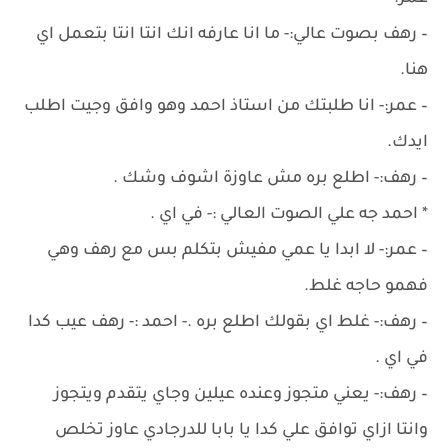
– رهف بصوت عالي:- ما انا عارفه انك انتا انتا بتعمل اي
هنا.
– عمر:- انا طلبتك من استاذ احمد وهو وافق وجيت اطلب
ايدك.
– رهف:- اطلع بره مش عاوزة اشوف وشك .
* احمد جه علي الصوت العالي :- في اي .
– عمر:- لا ابدا يا عمي مفيش بتكلم بس مع رهف وهي
فهمو حاجه غلط.
– رهف:- غلط اي بقولك اطلع بره .- احمد :- رهف عيب كدا
في اي .
– رهف:- يعني متجوز وعنده عيلين وجاي يتقدم ويتجوز
وانتا ازاي توافق علي كدا يا بابا للدرجادي عاوز تخلص