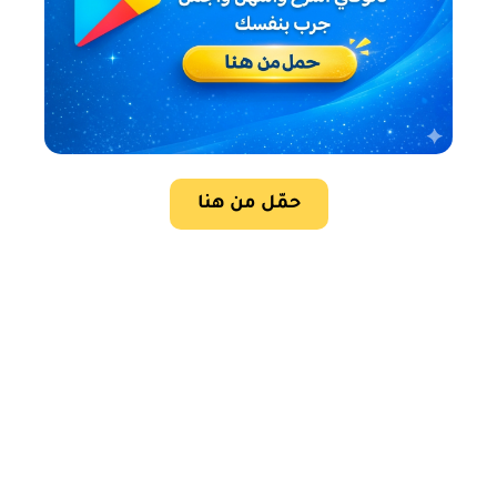
حمّل من هنا