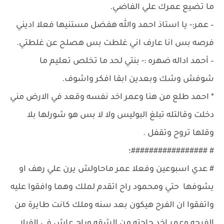
ما تضيع عمرك علي الفاضي.
– عمر:- يا استاذ احمد والله هفضل مستنيها فعلا اديني
فرصه بس انا عارف اني غلطت بس هصلح عن غلطتي.
– أحمد اداله ضهره :- بنتي لحد ما تخلص تعليم ما
شوفش وشك وبعدين ابقا افكر واشوف.
* احمد طلع من هنا وعمر اخد نفسه وقعد في الارض مني
دخلت وقالتله تبلغ البوليس ولا لا بس هو شورلها بلا
وقلها تروح وتقفل .
# #################؛
# عدي اسبوعين وفعلا عمر ماحاولش يرن علي رهف او
يشوفها حتي ومحمود راح اتقدم لملك وهما وافقوا عليه
واتفقوا ان الفرح هيكون بعد سنه وملك كانت طايرة من
الفرحه وعمر اخد حاجته من الشقه وراح عاش في الفيلا