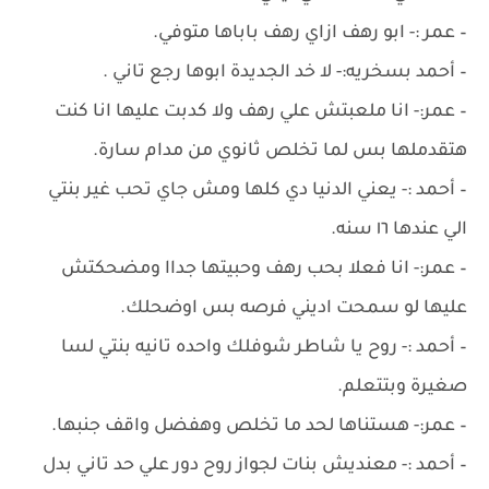
– عمر :- ابو رهف ازاي رهف باباها متوفي.
– أحمد بسخريه:- لا خد الجديدة ابوها رجع تاني .
– عمر:- انا ملعبتش علي رهف ولا كدبت عليها انا كنت
هتقدملها بس لما تخلص ثانوي من مدام سارة.
– أحمد :- يعني الدنيا دي كلها ومش جاي تحب غير بنتي
الي عندها ١٦ سنه.
– عمر:- انا فعلا بحب رهف وحبيتها جداا ومضحكتش
عليها لو سمحت اديني فرصه بس اوضحلك.
– أحمد :- روح يا شاطر شوفلك واحده تانيه بنتي لسا
صغيرة وبتتعلم.
– عمر:- هستناها لحد ما تخلص وهفضل واقف جنبها.
– أحمد :- معنديش بنات لجواز روح دور علي حد تاني بدل