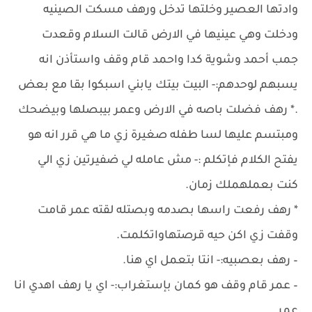
وادتها العصير وخلتها تدخل ورهف مسكت الصينيه
ودخلت وهي عينيها في الارض قالت السلام وقعدت
جمب أحمد وشوية كدا واحمد قام وقف واستأذن انه
يسبهم لوحدهم:- البيت بيتك يابني اسبكوا بقا مع بعض
.* رهف فضلت باصه في الارض وعمر بيبصلها وبيضحك
ومبتسم عليها لسا طفله صغيرة زي ما هي قرر انه هو
يفتح الكلام فإتكلم :- مش عامله لي ضفيرتين زي الي
كنت بعملهملك زمان.
* رهف رفعت راسها بصدمه وبصتله لقته عمر قامت
وقفت زي اكن حيه قرصتهاواتكلمت.
– رهف بعصبيه:- انتا بتعمل اي هنا.
– عمر قام وقف هو كمان بإستغراب:- اي يا رهف اهدي انا
عمر.