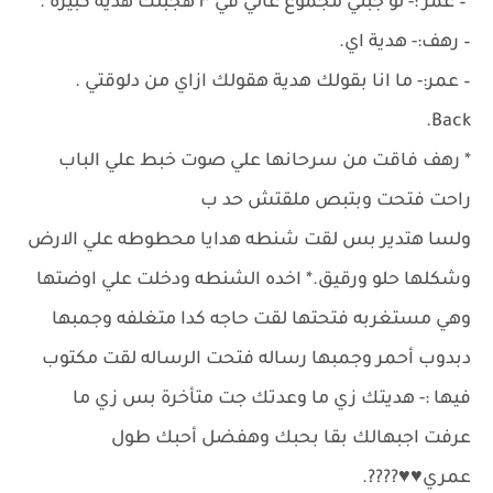
– عمر :- لو جبتي مجموع عالي في ٣ هجبلك هدية كبيرة .
– رهف:- هدية اي.
– عمر:- ما انا بقولك هدية هقولك ازاي من دلوقتي .
Back.
* رهف فاقت من سرحانها علي صوت خبط علي الباب
راحت فتحت وبتبص ملقتش حد ب
ولسا هتدير بس لقت شنطه هدايا محطوطه علي الارض
وشكلها حلو ورقيق.* اخده الشنطه ودخلت علي اوضتها
وهي مستغربه فتحتها لقت حاجه كدا متغلفه وجمبها
دبدوب أحمر وجمبها رساله فتحت الرساله لقت مكتوب
فيها :- هديتك زي ما وعدتك جت متأخرة بس زي ما
عرفت اجبهالك بقا بحبك وهفضل أحبك طول
عمري♥️♥️????.