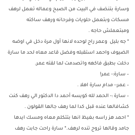
وسارة بتنضف في البيت من الصبح وعماله تعمل لرهف
مسكات وبتعمل حلويات وفرحانه ورهف ساكته
ومبتعملش حاجه .
* جه بليل وعمر راح لوحده لانها أول مرة دخل في اوضه
الضيوف واحمد استقبله وفضل قاعد معاه لحد ما سارة
دخلت بطبق فاكهه واتصدمت لما لقته عمر.
– سارة:- عمر!
– عمر:- مدام سارة اهلا .
– سارة :- الحمد لله كويسه أحمد دا الدكتور الي رهف كنت
كشافالها عنده قبل كدا لما رهف جالها القولون .
* احمد هز راسه بغيظ انها بتتكلم معاه ومسك ايدها
جامد وقالها تروح تنده لرهف.* سارة راحت جابت رهف