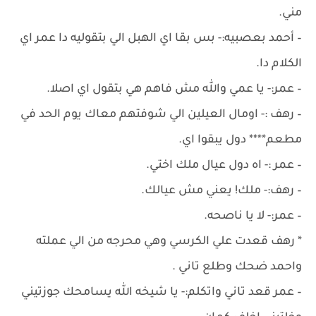
مني.
– أحمد بعصبيه:- بس بقا اي الهبل الي بتقوليه دا عمر اي
الكلام دا.
– عمر:- يا عمي والله مش فاهم هي بتقول اي اصلا.
– رهف :- اومال العيلين الي شوفتهم معاك يوم الحد في
مطعم**** دول يبقوا اي.
– عمر :- اه دول عيال ملك اختي.
– رهف:- ملك! يعني مش عيالك.
– عمر:- لا يا ناصحه.
* رهف قعدت علي الكرسي وهي محرجه من الي عملته
واحمد ضحك وطلع تاني .
– عمر قعد تاني واتكلم:- يا شيخه الله يسامحك جوزتيني