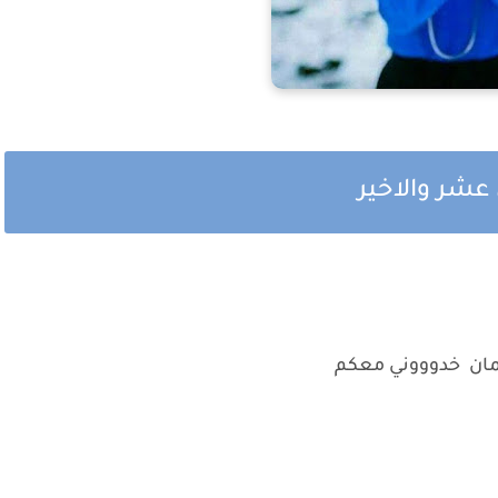
عشر والاخير
 كمان خدوووني معكم