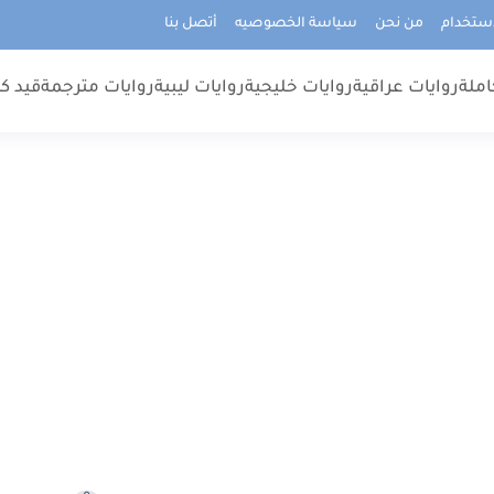
استخدام
من نحن
سياسة الخصوصيه
أتصل بنا
املة
روايات عراقية
روايات خليجية
روايات ليبية
روايات مترجمة
قيد كت