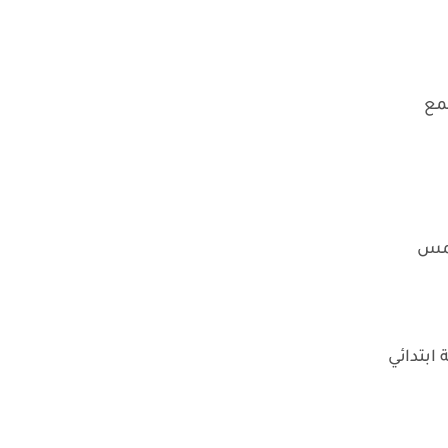
جمع
 همس
ابتدائي