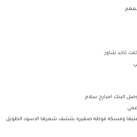
معهم
خلت تاخد شاور
ي
صل البنك امبارح سلام
 عمي
نيها ومسكه فوطه صغيره بتنشف شعرها الاسود الطويل