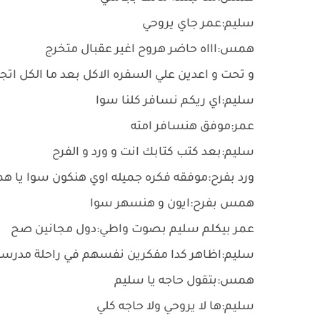
سليم:عمر جاي يروحي
همس:اااه حاضر هروح اغير عقبال متخرج
و تحت و اعدين علي السفره الاكل بعد ما الكل ات
سليم:اي ريكم نسافر كلنا سوا
عمر:موفق هنسافر امته
سليم:بعد كتب كتابك انت و ورد و الفرح
ورد بفرح:موفقه فكره جميله اوي هنكون سوا يا
همس بفرح:ايون و هنسهر سوا
عمر بيكلم سليم بصوت واطي:دول مجانين صح
سليم:اظاهر كدا مفكرين نفسهم في راحلة مدرسة 
همس:بتقول حاجه يا سليم
سليم:ها لا يروحي ولا حاجه كلي