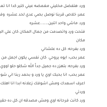
ورد: هتفضل مخليني مغمضه عيني كتير كدا انا ت
عمر: خلاص قربنا نوصل بصي عدي لحد عشره وف
ورد: ماشي واحد اتنين……..عشره
فتحت ورد واتصدمت من جمال المكان كان علي البح
مكان
ورد بفرحه: كل ده علشاني
عمر بحب: ايوه يروحي كان نفسي يكون اجمل من
ورد بفرحه: بتهزر ده جميل جداً الله شكلو حلو اووي
عمر بحب: انا بحبك اوي يا ورد و بحمد ربنا اني
اعرف اسعدك ومش اشوفك زعلانه ابدا انا اهلك وك
وردتي
ورد كانت فرحانه اوي ومش مصدقه ان كل ده حقي