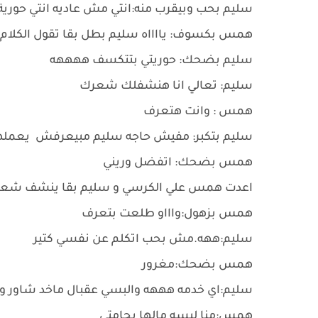
سليم بحب وبيقرب منه:انتي مش عاديه انتي حورية
همس بكسوف: يااااه سليم بطل بقا تقول الكلام 
سليم بضحك: حوريتي بتتكسف ههههه
سليم: تعالي انا هنشفلك شعرك
همس : وانت هتعرف
سليم بتكبر: مفيش حاجه سليم مبيعرفش يعمله
همس بضحك: اتفضل وريني
اعدت همس علي الكرسي و سليم بقا ينشف شعره
همس بزهول:واااو طلعت بتعرف
سليم:ههه.مش بحب اتكلم عن نفسي كتير
همس بضحك:مغرور
سليم:اي خدمه هههه والبسي عقبال ماخد شاور و
همس:منا لبسه مالها بجامتي