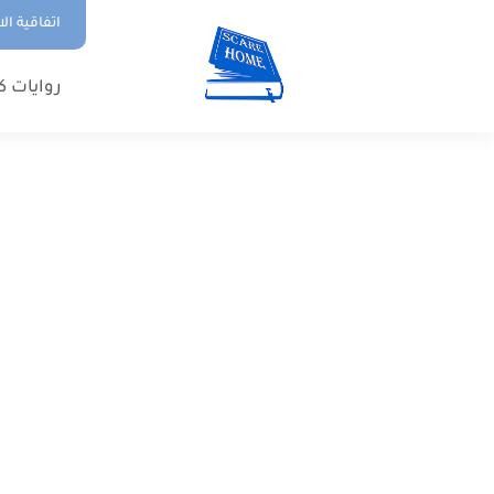
اتفاقية ال
روايات ك