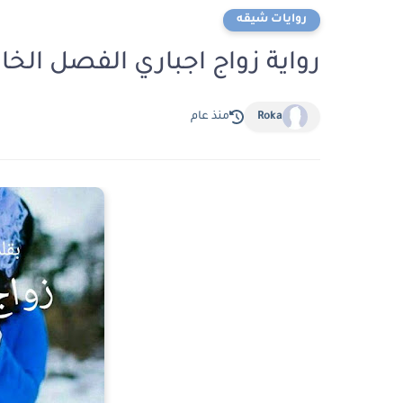
روايات شيقه
رواية زواج اجباري الفصل الخامس عشر 15 والاخي
Roka
منذ عام