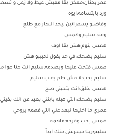
عمر بحنان:ممكن بقا مفيش عيط ولا زعل و تسمحل
ورد بابتسامه:ايوه
وفاضلو يسهرانين ليحد النهار مع طلع
وعند سليم وهمس
همس بنوم:هش بقا اوف
سليم بضحك:في حد يقول لحبيبو هش
همس فتحت عنيها وبصدمه:سليم انت هنا هوا م
سليم بحب:لا مش حلم يقلب سليم
همس بقلق:انت بتحبني صح
سليم بضحك:انتي هبله يابنتي بعيد عن انك بقيتي 
عمري ما اخليها تبعد عني انتي فهمه يروحي
همس بحب وفرحه:فاهمه
سليم:ربنا ميحرمني منك ابداً