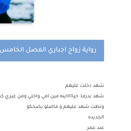
رواية زواج اجباري الفصل الخامس 
شهد دخلت عليهم
شهد بدرما: خياااااينه مين امي واختي ومن غيري
ونطت شهد عليهم و فاضلو يضحكو
الجديده
عند عمر