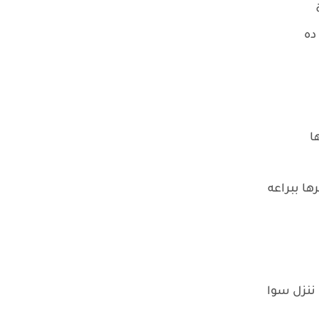
ده
ا
ا ببراعه
 ننزل سوا