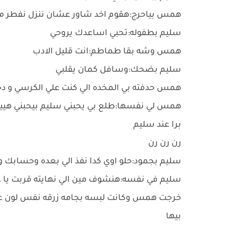
همس بياحرج:هقوم اخد شاور عشان ننزل نفطر 
سليم بطفوله:تحبي اساعدك يروحي
همس وشه بقا طماطم:انت قليل الادب
سليم بضحك:وسافل كمان يقلبي
همس حدفته بي المخده الي كنت علي الكرسي و د
همس لي نفسها:طلع بي يحبني سليم بيحبني هيي
برا عند سليم
رن رن رن
سليم بجمود:حلو اوي كدا نفذ الي بعده وحسابك و
سليم في نفسه:هنشوف مين الي نهايته قربت يا
خرجت همس وكانت لبسه بجامه زرقه نفس لون ع
بيها