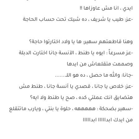
ايدي ، انا مش عاوزاها !!
-عز: طيب يا شريف ، ده شيك تحت حساب الحاجة
وهنا قاطعتهم سهير: ها يا ولاد اختارتوا حاجة؟
-عز مسرعاً : ايوه يا طنط ، الآنسة جانا اختارت الدبلة
وصممت متقلعاش من ايدها
-جانا: والله ما حصل ، ده هو اللـ.......
-عز: خلاص يا جانا ، قصدي يا آنسة جانا ، طنط مش
هتضايق انك عملتي كده ، صح يا طنط ولا ايه؟
-سهير بضحكة : هههههه ، حلوة يا بنتي ، ويارب ماتتقلع
من ايدك ابدااااا ابدااااا