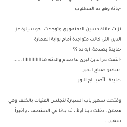
-جانا: وهو ده المطلوب
نزلت عائلة حسين الدمنهوري وتوجهت نحو سيارة عز
الدين التى كانت متواجدة أمام بوابة العمارة
-عايدة بصدمة: ايه ده ؟؟
-التفت عز الدين ليرى ما صدم والدته: هـاااااااااااااا ......
-سهير: صباح الخير
-عايدة : آآصبـ..اح النور
وفتحت سهير باب السيارة لتجلس الفتيات بالخلف وهي
معهن ، دخلت دينا أولاً ، ثم جانا في المنتصف ، وأخيراً
سهير...