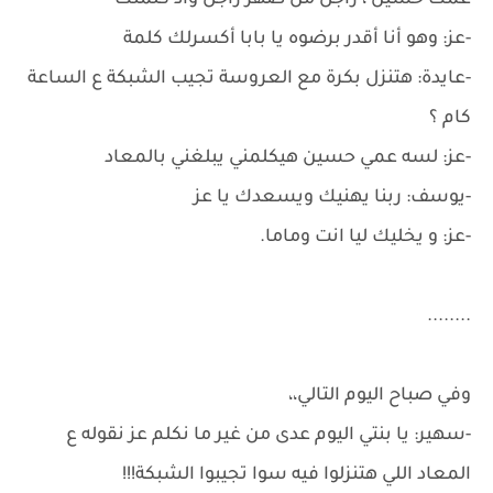
عمك حسين ، راجل من ضهر راجل وأد كلمتك
-عز: وهو أنا أقدر برضوه يا بابا أكسرلك كلمة
-عايدة: هتنزل بكرة مع العروسة تجيب الشبكة ع الساعة
كام ؟
-عز: لسه عمي حسين هيكلمني يبلغني بالمعاد
-يوسف: ربنا يهنيك ويسعدك يا عز
-عز: و يخليك ليا انت وماما.
........
وفي صباح اليوم التالي،،
-سهير: يا بنتي اليوم عدى من غير ما نكلم عز نقوله ع
المعاد اللي هتنزلوا فيه سوا تجيبوا الشبكة!!!