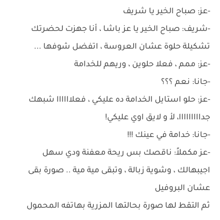
-عز: صباح الخير يا شريف
-شريف: صباح الخير يا عز باشا ، أنا جهزت لحضرتك
تشكيلة حلوة عشان العروسة ، اتفضل شوفها ...
-عز: ممم ، فعلا حلوين ، وريهم للخدامة
-جانا: نعم ؟؟؟
-عز: حلو استايل الخدامة ده عليكي ، فعلاااااا شبهك
جدااااااااا، لأ و لايق اوي عليكي!
-جانا: خدامة في عينك !!!
-عز مكملاً: ناقصك بس ريحة معفنة ودي سهل
اجيبهالك ، وشوية زبالة ، وتبقى مية مية .. صورة بقى
عشان البروفيل
ثم التقط لها صورة بحالتها المزرية بهاتفه المحمول