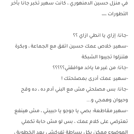
في منزل حسين الدمنهوري ، كانت سهير تخبر جانا بأخر
التطورات ،،،،
-جانا: إزاي يا انطي ازاي ؟؟
-سهير: خلاص عمك حسين اتفق مع الجماعة ، وبكرة
هتنزلوا تجيبوا الشبكة
-جانا: من غير ما ياخد موافقتي؟؟؟؟؟
-سهير: عمك أدرى بمصلحتك !
-جانا: بس مصلحتي مش مع البني آدم ده ، ده وقح
وحيوان وهمجي و...
-سهير مقاطعة: بصي يا جوجو يا حبيبتي ، مش هينفع
تعترضي على كلام عمك ، بس لو مش حابة تكملي
الموضوع ممكن بكل بساطة تفركشي بعد الخطوبة ،