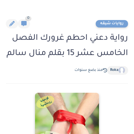
0
روايات شيقه
رواية دعني احطم غرورك الفصل
الخامس عشر 15 بقلم منال سالم
Roka
منذ بضع سنوات