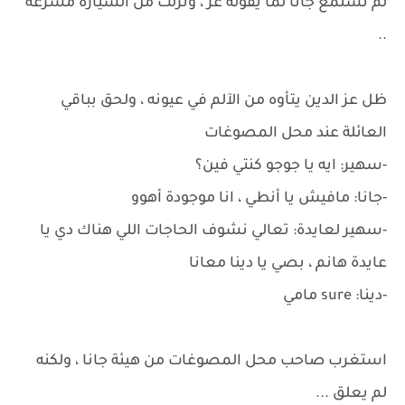
لم تستمع جانا لما يقوله عز ، ونزلت من السيارة مسرعة
..
ظل عز الدين يتأوه من الآلم في عيونه ، ولحق بباقي
العائلة عند محل المصوغات
-سهير: ايه يا جوجو كنتي فين؟
-جانا: مافيش يا أنطي ، انا موجودة أهوو
-سهير لعايدة: تعالي نشوف الحاجات اللي هناك دي يا
عايدة هانم ، بصي يا دينا معانا
-دينا: sure مامي
استغرب صاحب محل المصوغات من هيئة جانا ، ولكنه
لم يعلق ...