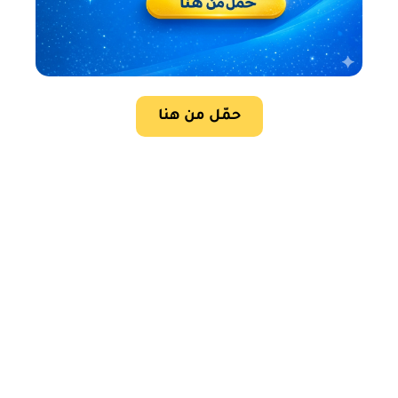
حمّل من هنا