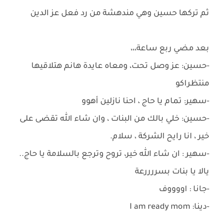
ثم تركها حسين وهي مندهشة من رد فعل عز الدين
بعد مضي ربع ساعة،،،
-حسين: عز وصل تحت، ومعاه عايدة هانم هتلاقيها
منتظراكو
-سهير: تمام يا حاج ، احنا نازلين أهوو
-حسين: خلي بالك من البنات ، وان شاء الله تقضى على
خير ، انا رايح الشركة ، سلام.
-سهير : ان شاء الله خير، تروح وترجع بالسلامة يا حاج..
يالا يا بنات بسررررعة
-جانا : اووووف
-دينا: I am ready mom