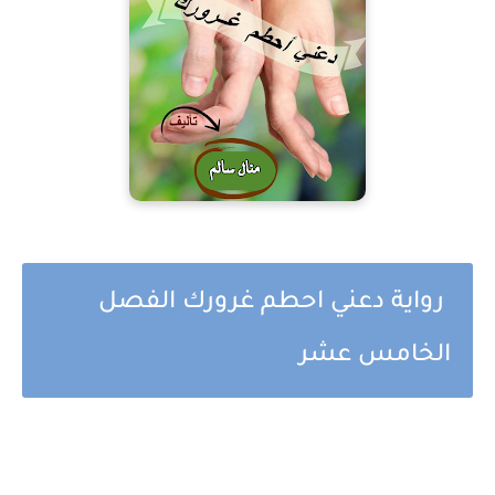
رواية دعني احطم غرورك الفصل
الخامس عشر