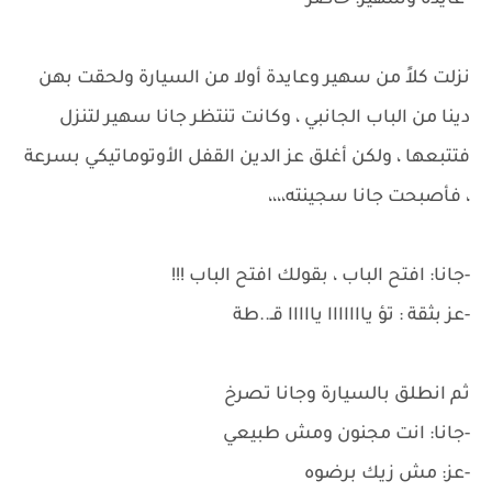
-عايدة وسهير: حاضر
نزلت كلاً من سهير وعايدة أولا من السيارة ولحقت بهن
دينا من الباب الجانبي ، وكانت تنتظر جانا سهير لتنزل
فتتبعها ، ولكن أغلق عز الدين القفل الأوتوماتيكي بسرعة
، فأصبحت جانا سجينته،،،،
-جانا: افتح الباب ، بقولك افتح الباب !!!
-عز بثقة : تؤ يااااااا يااااا قـ..طة
ثم انطلق بالسيارة وجانا تصرخ
-جانا: انت مجنون ومش طبيعي
-عز: مش زيك برضوه