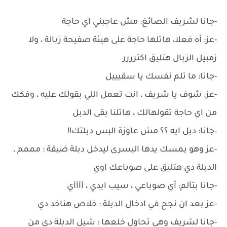
-جانا لشريف الصائغ: مش عاجبني اي حاجة
-عز: أه فعلا، هاتلها حاجة على هيئة صفيحة زبالة ، ولا
زمبيل الزبال هتليق اكترررر
-جانا: ما تلم نفسك يا سقيييل
-عز: شوف يا شريف ، انت تعمل اللي بقولك عليه ، وفكك
من اي حاجة تقولهالك ، هاتلنا بقى الدبل
-جانا: دبل ايه ؟؟ مش عاوزة البس دبلتك!!
-عز وهو يمسك يدها اليسرى ليدخل دبلة ضيقة : مممم ،
الدبلة دي هتليق على صوباعك اوي
-جانا بتآلم: أي صوباعي ، سيب ايدي ، آآآآي
-عز بعد ان نجح في ادخال الدبلة : خلاص هناخد دي
-جانا لشريف وهي تحاول خلعها : شيل الدبلة دي من