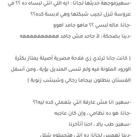
-سهيرموجهة حديثها لجانا : ايه اللي انتي لبساه ده ؟؟ في
عروسة تنزل تجيب شبكتها وهي لابسة كده؟؟
-جانا: ماله لبسي ؟؟ ماهو جامد اهوو
-دينا بضحكة : لأ جاحد مش جامد ههههههههههه
( كانت جانا ترتدي زي فلاحة مصرية أصيلة يمتاز بكثرة
الورود الملونة فيه ولم تنسى المنديل بؤية ، ومن أسفل
الفستان بنطلون بيجاما رجالي وشبشب زنوبة )
-سهير: انا مش عارفة انتي بتعملي كده ليه؟؟
-جانا: هو ده نظامي ، وإن كان عاجبه
-سهير: طب يالا ، احنا أتأخرنا
-دينا تهمس لجانا: ده انتي هتجيبلوه شلل