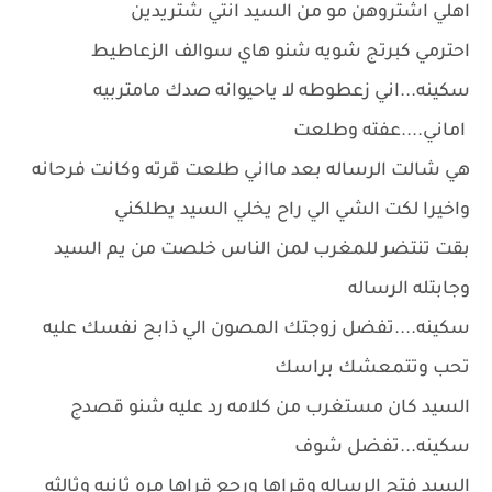
اهلي اشتروهن مو من السيد انتي شتريدين
احترمي كبرتج شويه شنو هاي سوالف الزعاطيط
سكينه...اني زعطوطه لا ياحيوانه صدك مامتربيه
اماني....عفته وطلعت
هي شالت الرساله بعد مااني طلعت قرته وكانت فرحانه
واخيرا لكت الشي الي راح يخلي السيد يطلكني
بقت تنتضر للمغرب لمن الناس خلصت من يم السيد
وجابتله الرساله
سكينه....تفضل زوجتك المصون الي ذابح نفسك عليه
تحب وتتمعشك براسك
السيد كان مستغرب من كلامه رد عليه شنو قصدج
سكينه...تفضل شوف
السيد فتح الرساله وقراها ورجع قراها مره ثانيه وثالثه