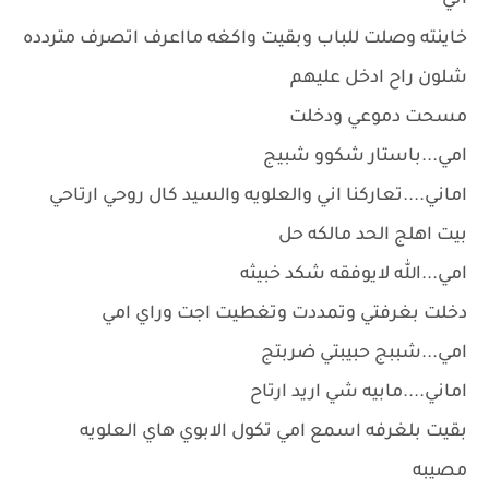
اني
خاينته وصلت للباب وبقيت واكغه مااعرف اتصرف متردده
شلون راح ادخل عليهم
مسحت دموعي ودخلت
امي...باستار شكوو شبيج
اماني....تعاركنا اني والعلويه والسيد كال روحي ارتاحي
بيت اهلج الحد مالكه حل
امي...الله لايوفقه شكد خبيثه
دخلت بغرفتي وتمددت وتغطيت اجت وراي امي
امي...شببج حبيبتي ضربتج
اماني....مابيه شي اريد ارتاح
بقيت بلغرفه اسمع امي تكول الابوي هاي العلويه
مصيبه