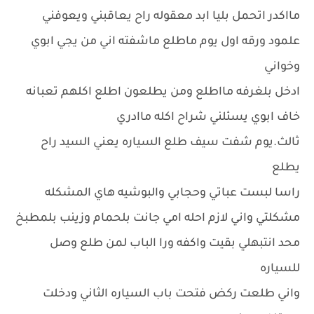
مااكدر اتحمل بليا ابد معقوله راح يعاقبني ويعوفني
علمود ورقه اول يوم ماطلع ماشفته اني من يجي ابوي
وخواني
ادخل بلغرفه مااطلع ومن يطلعون اطلع اكلهم تعبانه
خاف ابوي يسئلني شراح اكله ماادري
ثالث.يوم شفت سيف طلع السياره يعني السيد راح
يطلع
راسا لبست عباتي وحجابي والبوشيه هاي المشكله
مشكلتي واني لازم احله امي جانت بلحمام وزينب بلمطبخ
محد انتبهلي بقيت واكفه ورا الباب لمن طلع وصل
للسياره
واني طلعت ركض فتحت باب السياره الثاني ودخلت