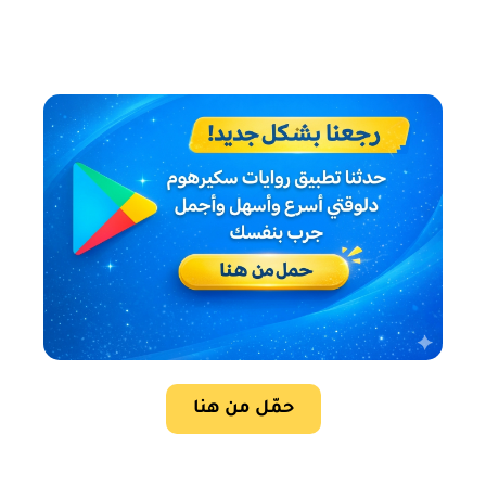
حمّل من هنا