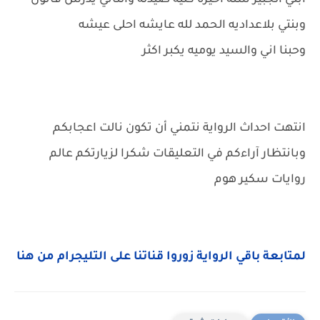
ابني الجبير سنه اخيره كلية صيدله والثاني يدرس قانون
وبنتي بلاعداديه الحمد لله عايشه احلى عيشه
وحبنا اني والسيد يوميه يكبر اكثر
انتهت احداث الرواية نتمني أن تكون نالت اعجابكم
وبانتظار آراءكم في التعليقات شكرا لزيارتكم عالم
روايات سكير هوم
لمتابعة باقي الرواية زوروا قناتنا على التليجرام من هنا