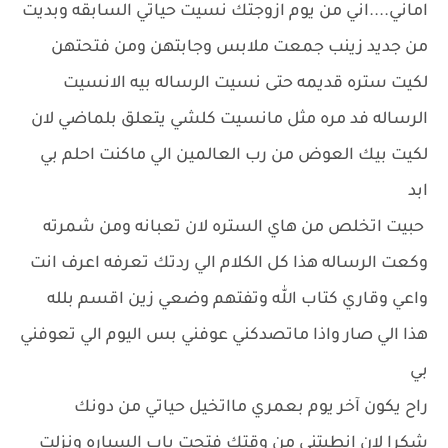
اماني....اني من يوم ازوجتك نسيت حياتي السابقه وبديت
من جديد زينب جمعت ملابس وجابتهن ومن فتحتهن
لكيت ستره قديمه حتى نسيت الرساله بيه الانسيت
الرساله فد مره مثل مانسيت كلشي يتعلق بلماضي لان
لكيت بيك العوض من رب العالمين الي ماكنت احلم بي
ابد
حبيت اتخلص من هاي الستره لان تعبانه ومن شمرته
وكعت الرساله هذا كل الكلام الي ردتك تعرفه اعرف انت
واعي وقاري كتاب الله وتفتهم وضعي زين اقسم بلله
هذا الي صار واذا ماتصدكني عوفني بس اليوم الي تعوفني
بي
راح يكون آخر يوم بعمري مااتخيل حياتي من دونك
شكرا لان انطيتني من وقتك فتحت باب السياره ونزلت