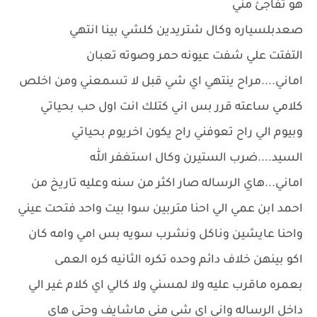
هو تفاجئ مني
صعدبلسياره وكال شتريدين كلشي بينا انتهي
التفتت علي شفت عيونه حمر وصوته تعبان
اماني....مراح ينتهي اي شي قبل لا تسمعني ومن اخلص
كلامي ساعته قرر بس اني كتلك انت اول حب بحياتي
وبيوم الي راح تعوفني راح يكون اخريوم بحياتي
السيد....ضرب الستيرن وكال استغفر الله
اماني...هاي الرساله صار اكثر من سنه وعليه تاريخ من
احمد ابن عمي الي احنا متربين سوا بيت واحد فتحت عيني
واحنا عايشين وناكل ونشرب سويه بس امي وامه كان
اكو بينهن خلاف دائم وحده تكره الثانيه كره العمى
بعمره ماقرب عليه ولا لمسني ولا كالي اي كلام غير الي
داخل الرساله واني اي شي مني ماشايف وحتى هاي