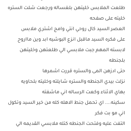
طلعت الملابس خليتهن بلغساله ورجعت شلت الستره
خليته على صفحه
العصر السيد كال روحي انتي وامج اشتري ملابس
على فكره السيد ماقبل انزع البوشيه ابد وين مااروح
لابسته المهم جبت ملابسي الي طلعتهن وخليتهن
بلجنطه
حتى ادزهن المى والستره قررت اشمرها
نزلت بيدي الجنطه والستره شايلته وخليته بلحاويه
بهاي الاثناء وكعت الرساله اني ماشفته
سكينه.... اي تحمل جنط الاهله كله من خير السيد وتكول
اني مو بت فكر
التفت عليه وفتحت الجنطه كتله ملابسي القديمه الي