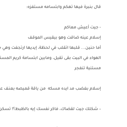
قال بنبرة فيها تهكم وابتسامه مستفزه:
- جيت أعيش معاكم
إسلام عينه ضاقت وهو بيقيس الموقف
أما حنين... قلبها اتقلب في لحظة، إيديها ارتجفت وهي ح
الهواء في البيت بقى تقيل، ومابين ابتسامة كريم المست
مستنية تنفجر
إسلام بغضب مد ايده مسكه من ياقة قميصه بعنف عيني
– شكلك جيت لقضاك، فاكر نفسك إيه بالظبط؟! تسكن