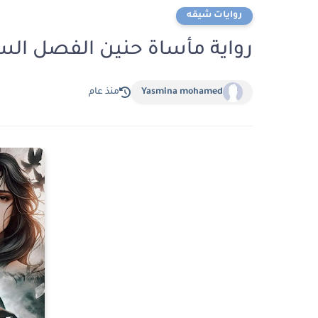
روايات شيقه
رواية مأساة حنين الفصل السابع عشر 17 بقلم
Yasmina mohamed
منذ عام