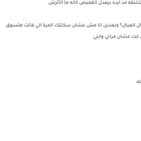
خنقه مد ايده بيعدل القميص كأنه ما اتأثرش
ك خال العيال؟ وبعدين انا مش عشان سكتلك المرة الي فاتت هتسوق
 جت عشان مراتي وابني
ه