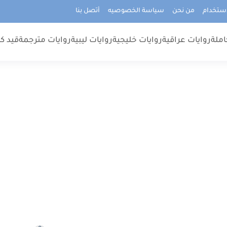
استخدام
من نحن
سياسة الخصوصيه
أتصل بنا
املة
روايات عراقية
روايات خليجية
روايات ليبية
روايات مترجمة
قيد كت