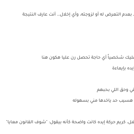
 التعرض له أو لزوجته، وأي إخلال… أنت عارف النتيجة
ليك شخصياً أي حاجة تحصل رن عليا هكون هنا
يده بإيماءة
حقي وحق اللي بحبهم
ش هسيب حد ياخدها مني بسهوله
 كريم حركة إيده كانت واضحة كأنه بيقول: "شوف القانون معايا"