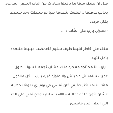
قبل ان تنتظر منها ردا تركتها وغادرت من الباب الخلفي الموجود
بجانب غرفتها .. لملمت شعرها جنبا ثم بسطت وجد جسدها
بكلل مردده
- صبرنى يارب على الغُلب دا ..
هتف علي خاطر قلبها طيف سليم فاغمضت عينيها متنهده
بأمل لتردد
- يارب انا محتاجه معجزه منك عشان تجمعنا سوا .. طول
عمرك شاهد انى محبتش ولا عاوزه غيره يارب .. كل مااقول
هانت بنبعد اكتر حقيقي كان نفسي في يوم زي دا وانا بجهزله
عشان اكون ملكه وحلاله ،، ااااه ياسليم ياوجع قلبي علي الحب
اللي انتهى قبل مايبتدى ..