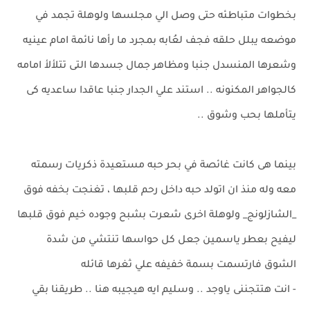
بخطوات متباطئه حتى وصل الي مجلسها ولوهلة تجمد في
موضعه يبلل حلقه فجف لعُابه بمجرد ما رأها نائمة امام عينيه
وشعرها المنسدل جنبا ومظاهر جمال جسدها التى تتلألأ امامه
كالجواهر المكنونه .. استند علي الجدار جنبا عاقدا ساعديه كى
يتأملها بحب وشوق ..
بينما هى كانت غائصة في بحر حبه مستعيدة ذكريات رسمته
معه وله منذ ان اتولد حبه داخل رحم قلبها ، تغنجت بخفه فوق
_الشازلونج_ ولوهلة اخرى شعرت بشبح وجوده خيم فوق قلبها
ليفيح بعطر ياسمين جعل كل حواسها تنتشي من شدة
الشوق فارتسمت بسمة خفيفه علي ثغرها قائله
- انت هتتجننى ياوجد .. وسليم ايه هيجيبه هنا .. طريقنا بقي