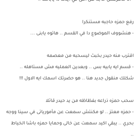
- انا ماعرفش حاجه عن اللى في ايدك دا ياباشا !!
رفع حمزه حاجبه مستنكرا
- هنشووف الموضوع دا في القسم .. هاتوه يابنى ...
اقترب منه حيدر بخبث ليسحبه من معصمه
- قسم ايه يابيه بس .. وبعدين العمليه مش مستاهله ..
شكلك منقول جديد هنا .. هو حضرتك اسمك ايه الاول !!!
سحب حمزه ذراعه بفظاظه من يد حيدر قائلا
- حمزه معتز .. لو مكنتش سمعت عن مأمورياتى في سينا ووجه
بحري .. يبقي اكيد سمعت عن خالى وحمايا حمزه باشا الخياط
..