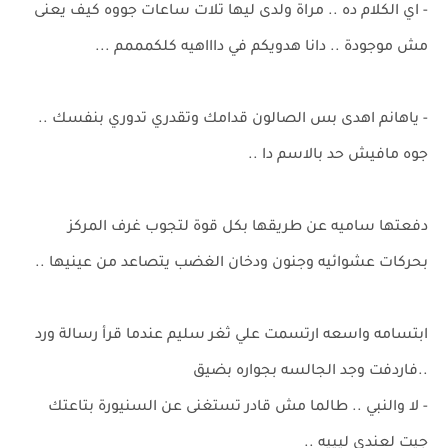
- اي الكلام ده .. مراة ولدى ليها تلات ساعات جووه كيف يعنى
مش موجودة .. دانا هدويكم في داااهيه كلكمممم ...
- ياهانم اهدى بس الصالون قدامك وتقدري تدوري بنفسك ..
جوه مافيش حد بالاسم دا ..
دفعتها ساميه عن طريقها بكل قوة لتجوب غرف المركز
بحركات عشوائيه وجنون ودخان الغضب يتصاعد من عينيها ..
ابتسامه واسعه ارتسمت علي ثغر سليم عندما قرأ رسالة ورد
..فاردفت وجد الجالسه بجواره بضيق
- لا والنبي .. طالما مش قادر تستغنى عن السنيورة بتاعتك
جيت لعندى ليييه ..