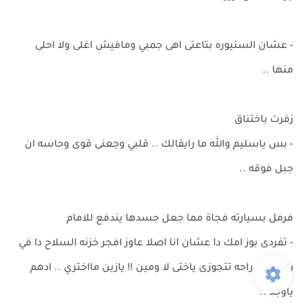
- عشان السنيوره بتاعتى اهى جمبي ومافيش اغلى ولا احلى
منها ..
زفرت باختناق
- بس ياسليم والله ما رايقالك .. قلبي وجعنى قوى وحاسه ان
جبل فوقه ..
فرمل بسيارته فجاة مما جعل جسدها يندفع للامام
- تفردى بوز امك دا عشان انا اصلا عاوز افجر خزنه السلاح دا في
راسك .. راحه تتجوزى ياختى لا ومين !! يازين مااختري .. ادهم
ياوجد ..