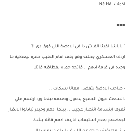
اكونت Nê Hâl
■■■
" ياباشا لقينا الفرش دا في الاوضة اللي فوق دى !!"
اردف العسكري جملته وهو يقف امام النقيب حمزه ليعطيه ما
وجده في غرفة ادهم .. فاتجه حمزه بفظاظه قائلا
- صاحب الاوضة يتفضل معانا بسكات ..
.اتسعت عيون الجميع بذهول وصدمه بينما ورد ارتسم علي
ثغرها ابتسامة انتصار عجيب .. بينما ادهم وحيدر تبادلوا الانظار
لبعضهم بعدم استيعاب فاردف ادهم قائلا بشك