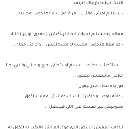
التفت حولها بارتباك لتردف
- سللليم امشى والنبي .. مراة عمى بره وهتحصل مصيبه ..
معالم وجه سليم تحولت فجاة لريأكشن ( حمدى الوزير ) قائلا
- هو فعلا هتحصل مصيبه لو مشهلتيش .. وخرجتى معاي ..
- انت اتجننت لاطبعا .. سليم لو بتحبنى اخرج وامشي والنبي احنا
خلاص ماننفعش لبعض ..
كور يده بنفاذ صبر ليقول
- والله ياوجد لو ماغيرتى لبسك ومشيتى معايا بالذوق ..
متلوميش غير نفسك على اللي هيحصل ..
تناولت المفرش الابيض الذي فوق الفراش والتفت به لتقول له