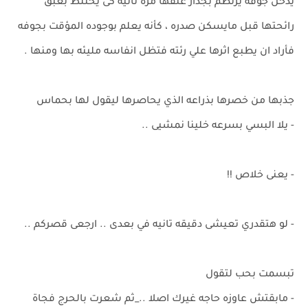
يدخل جوفه يرتطم بجدار عنقها مرة ثانية كى يختلط بعبق
رائحتها قبل مايسكن صدره ، كأنه يعلم بوجوده المؤقت بجوفه
فأراد ان يطبع اثرها علي رئته فتظل انفاسه مليئه بها ومنها .
جذبها من خصرها بذراعه الذي يحاصرها ليقول لها بحماس
- يلا البسي بسرعه خلينا نمشيى ..
- يعنى خلاص !!
- لو هتقدري تعيشى دقيقه تانيه في بعدى .. ارجعى قصركم ..
تبسمت بحب لتقول
- مابقتش عاوزه حاجه غيرك اصلا .._ثم شعرت بالحرج فجاة