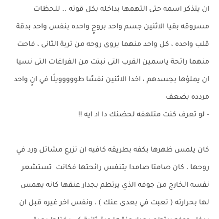
ان يتذكر اسمه حتى التهمها بداخله بكل قوته .. للحظات
مسروقه بقيا الاثنين جسم واحد بروحٍ واحده بنفس واحد بدقة
قلب واحده ، كل واحد منهما يروى روحه من تربة الثانى ، فاحت
منهما رائحة ياسمين القرب التى نبتت من الفراغات التى نسيا
ان يملؤها بجسدهم ، اخدا الاثنين نفسًا طووووويلًا في انٍ واحد
مردده بضعف
- لو تعرف كنت متلهفه لحضنك دا اد ايه !!
كان يلمس ظهرها بكفه بطريقه كافيه ان تزرع مشاتل ورد في
روحها ، كان صامتا صامدا يتنفس رائحتها فكانت تستشعر
نفسه الخارج من جوفه الذي يرتطم بجدار عنقها كانه يهمس
لها بحرارته ( تعبت في بعدى عنك ) ، ونفس اخر غيره قبل ان