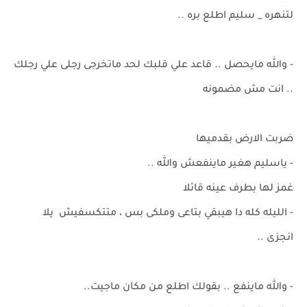
لتنهره _ سليم اطلع بره ..
- والله مايحصل .. قاعد علي قلبك لحد ماتخرجى رجلى علي رجلك
.. انت مش مضمونه
ضربت الارض بقدميها
- ياسليم هغير ماينفعش والله ..
غمز لها بطرف عينه قائلا
- الليله كله دا هيبقي بتاعى وملكى بس ، متتكسفيش يلا
انجزى ..
- والله ماينفع .. بقولك اطلع من مكان ماجيت..