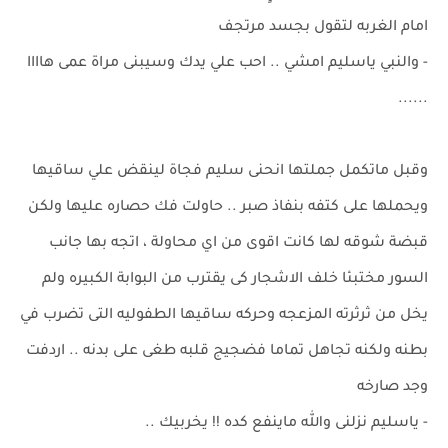
امام الغربه لتقول بجسد مرتجف
- والنبي ياسليم امشي .. احب علي يدك وسيبنى مراة عمى هاااا
......
وقبل ماتكمل جملتها انحنى سليم فجاة لينقض علي ساقيها
ويحملها على كتفه بنفاذ صبر .. حاولت فك حصاره عليها ولكن
قبضة شوقه لها كانت اقوى من اي محاولة ، اتجه بها جانب
السور مختبئا خلف الاشجار كى يقترب من البوابة الكبيره ولم
يخل من ثرثرته المزعجه وحركه ساقيها الطفوليه التى تضرب في
بطنه ولكنه تجاهل تماما فضجيج قلبه طغى على بدنه .. اردفت
وجد صارخه
- ياسليم نزلنى والله ماينفع كده !! يخربيك ..