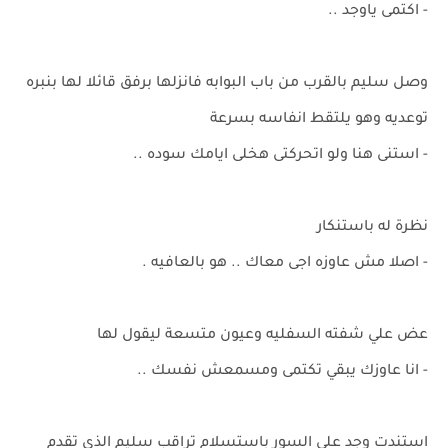
- اكتمى ياوجد ..
وصل سليم بالقرب من باب البوابه فانزلها برفق قائلا لها بنبره
توعديه وهو يلتقط انفاسه بسرعة
- استنى هنا ولو اتحركتى هخلى ايامك سوده ..
نظرة له باستنكار
- اصلا مش عاوزه اجى معاك .. هو بالعافيه .
عض علي شفته السفليه وعيون متسعة ليقول لها
- انا عاوزك يبقي تكتمى ومسمعش نفسك ..
استندت وجد على السور باستسلام تراقب سليم الذي تقدم