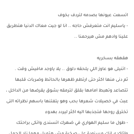
اتسعت عيونها بصدمه لتردف بخوف
- ياسليم انت متعرفش حاجه .. انا لو جيت معاك الدنيا هتطربق
علينا وادهم مش هيرحمنا ..
هقهقه بسخريه
- اتنيلى هو عاوز اللي يلحقه دلوق .. يلا ياوجد مافيش وقت .
ثم دنى منها اكثر حتى ارتطم ظهرها بالحائط وضربات قلبها
تتصاعد وتهبط امامها بقلق لترمقه بشوق يقرضها من الداخل ،
عبث في خصيلات شعرها بحب وهو يتفتنها باسهم نظراته التى
تخترق روحها فتجذبها اليه اكثر ليردد بهدوء
- طول ما سليم الهواري في ضهرك اتسندى واتكى براحتك