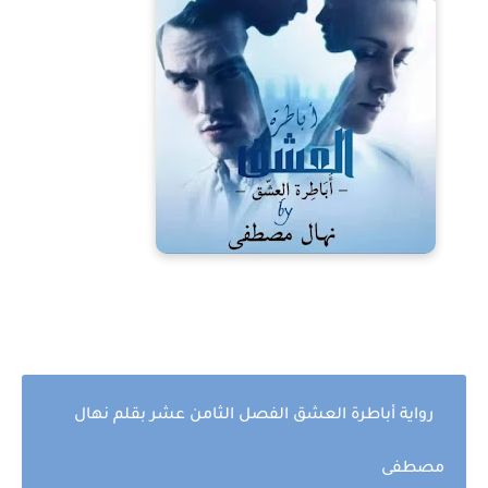
رواية أباطرة العشق الفصل الثامن عشر بقلم نهال
مصطفى