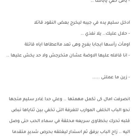
- باقى حقي ياباشا ..
ادخل سليم يده في جيبه ليخرج بعض النقود قائلا
- حلال عليك.. يلا نفذي ..
اومأت رأسها ايجابا بفرح وهى تعد مااعطاها اياه قائلة
- انا قافله عليها الاوضة عشان متخرجش ولا حد يخش عليها ..
- زين ما عملتى .....
انصرفت امال كى تكمل مهمتها .. وعلي حدا غادر سليم متجها
نحو الباب الخلفى الموارب للغرفة التى تخفي بين ثناياها نبض
قلبه تحرك بخطاوى سريعه محلقة في سماء الحب حتى وصل
اليه .. زاح الباب برفق ثم استدار ليغلقه بحرص شديدٍ متقدما