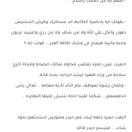
- افهم ايه من كلامك يافندم ..
- بقولك ايه ياحضرة الظابط خد عساكرك وفرش الحشيش
دهون واتكل علي الله ولا من شاف ولا من دري واعتبره عربون
محبه مابينا هيفتح في وشك طاقة القدر .. قولت ايه !!
احمرت عينى حمزه بغضب محاولا تمالك اعصابه وفجاة اخرج
سلاحه من وراء ظهره ليشد اجزاءه بحده قائلا
- وكمان رشوة لموظف عام اثناء تأديه مهامه .. تعالي يابنى
خدهمممم .. شكلنا لقينا حاجه نتسلى عليها النهارده ..
التفت حمزه خلفه ليجد غفر حيدر مصوبين اسلحتهم نحوه
بثبات .. فتبسم حيدر قائلا