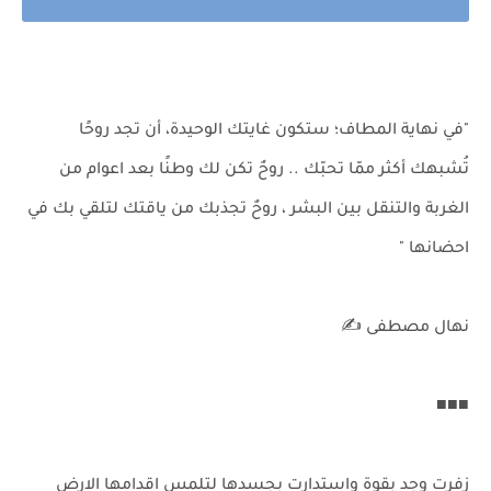
‏"في نهاية المطاف؛ ستكون غايتك الوحيدة، أن تجد روحًا
تُشبهك أكثر ممّا تحبّك .. روحٌ تكن لك وطنًا بعد اعوام من
الغربة والتنقل بين البشر ، روحٌ تجذبك من ياقتك لتلقي بك في
احضانها "
نهال مصطفى ✍
■■■
زفرت وجد بقوة واستدارت بجسدها لتلمس اقدامها الارض