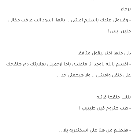
برجاء
- وغلاوتى عندك ياسليم امشي .. يانهار اسود انت عرفت مكانى
منين بس !!
دنى منها اكثر ليقول متأففا
- اقسم بالله ياوجد انا ماعندى ياما ارحمينى بملايتك دى هلفحك
على كتفى وامشي .. ولا هيهمنى حد ..
بللت حلقها قائله
- طب هنروح فين طيييب!!
- هنطلع من هنا علي اسكندريه يلا ..