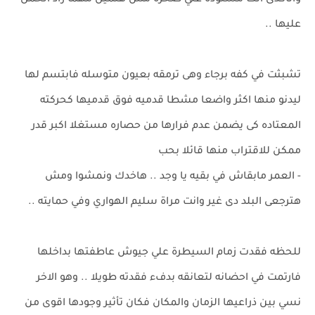
واتاكدى انك مسنودة علي صخرة مش هتميل مهما زاد الحمل
عليها ..
تشبثت في كفه برجاء وهى ترمقه بعيون متوسله فابتسم لها
ليدنو منها اكثر واضعا مشطا قدميه فوق قدميها كحركته
المعتاده كى يضمن عدم فرارها من حصاره مستغلا اكبر قدر
ممكن للاقتراب منها قائلا بحب
- العمر مابقاش في بقيه يا وجد .. هاخدك ونمشوا ومش
هترجعى البلد دى غير وانت مراة سليم الهواري وفي حمايته ..
للحظه فقدت زمام السيطرة علي جيوش عاطفتها بداخلها
فارتمت في احضانه لتعانقه بدفء فقدته طويلا .. وهو الاخر
نسي بين ذراعيها الزمان والمكان فكان تأثير وجودها اقوى من