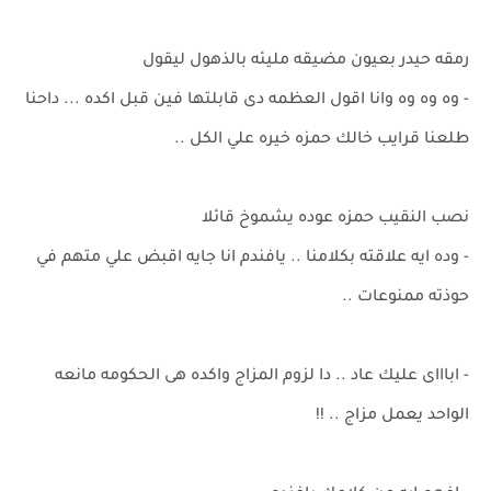
رمقه حيدر بعيون مضيقه مليئه بالذهول ليقول
- وه وه وه وانا اقول العظمه دى قابلتها فين قبل اكده ... داحنا
طلعنا قرايب خالك حمزه خيره علي الكل ..
نصب النقيب حمزه عوده يشموخ قائلا
- وده ايه علاقته بكلامنا .. يافندم انا جايه اقبض علي متهم في
حوذته ممنوعات ..
- اباااى عليك عاد .. دا لزوم المزاج واكده هى الحكومه مانعه
الواحد يعمل مزاج .. !!