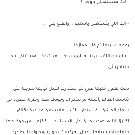
- انت هتستهبلى ياوجد !!
- انت اللي بتستهبل ياسليم .. واطلع بقي ..
رمقها سريعا ثم قال ممازحا
- بالملايه اللف دى شبه الممسوكين ف شقة .. هستناكى بره
متتاخريش ..
دقت طبول قلبها بفرح ثم استدارت لتبدل ثيابها سريعا حتى
تناست العالم بأكمله لم تتذكر الا وجودها معه وبقربه مغرده في
سماء العشق ، فاستدارت لتبدل ملابسه وبعد عدة دقائق
اخترق اذانها صوت طرق علي الباب الاخر .. ففزعت من موضعها
ململه باخر شتاتها بعجلٍ ، فركضت نحو وجوده واقفا بظهره