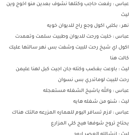
عباس : رفعت حاجب وكتلها نشوف بعدين منو اخوج وين
ليث
نهر : بكلبي اكول وجع راح للديوان خويه
عباس : خليت ورحت للديوان وطبيت سلمت وتعمدت
اكول اي شيخ رحت للبيت وشفت بس نهر سالتها عليك
كالت هنا
ليث : باوعت بغضب وكتله جان اجيت كبل لهنا عليمن
رحت للبيت لوماتدري بس نسوان
عباس : والله ياشيخ الشغله مستعجله
ليث : شنو من شغله هايه
عباس : لازم تسافر اليوم للعماره المزرعه مالتك هناك
يحتاج تروح شوفها هيج كلي المزارع
ليث : انشالله العصر اروح