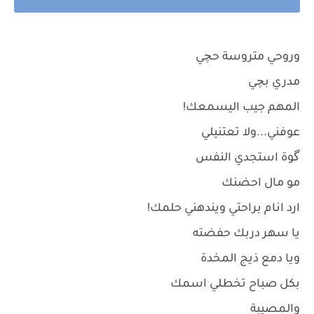
وروحي متروسة حچي
مدري بچي
المهم جيب اليسمعك!
عوفني...ولا تعتنيلي
گوة استجدي النفس
مو مال احضنك
ارد انام براحتي ويندهني حلمك!
يا سهر دربك حفضته
ويا دمع ذيج المخدة
بكل صباح تخطلي اسمك
والمصيبة