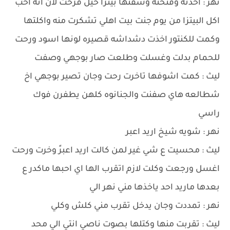
نهر : اخذته وفتحته وشفتها بيتزا حيل فرحت لان انه احب
اكل البيتزا من يوم جنت بيت اهلي تشكرت منه واكلتها
وكمت للكنتور اخذت دشداشه قصيره لونها اسود ورحت
للحمام بدلت وغسلت وطلعت صار بوجهي وصفت
ليث : كمت اشوفها تاخرت رحت وجان تصير بوجهي اخ
شطالعه هاي صفنت والجنانوه كلهن يطفرن فوك
راسي
نهر : شويه شيخ اريد اعبر
ليث : محسيت ع شي غير لمن كالت اريد اعبرً وخرت ورحت
اغسل ورجعت وكلت لازم اتقرب الها اي احبها ماكدر ع
بعدها ماريد احد ياخذها مني نهر الي
نهر : تمددت وجان يدخل تقرب مني كلش وكلي
ليث : تقربت منها وكتلها بصوت ناصي انتي الي محد