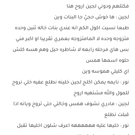
فكتلهم ودوني لجين اروح هنا
لجين : ها خوش حجيً جا البنات وين
طبعا نسيت اكول الكم انه عندي بنات خاله ثنين وحده
متزوجه وحده لا المامتزوجه بعمري تقريبا او اكبر مني
بس هاي مرحله رابعه لا شاطره حيل وهم هسه كلش
حلوه اسمها همس
اي كليلي هموسه وين
نور : نايمه يمكن اكلج لجين خلينه نطلع عفيه خلي نروح
للمول والله مشتهيه اروح
لجين : مادري نشوف همس وخالتي حتى تروح ويانه اذا
قبلت نطلع
نور : خليها عليه ههههههه اعرف شلون اخليها تقبل