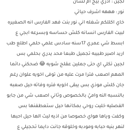
لجين : ادري بيج ام لسان
نور : هههه اشرف حياتي
خاي اكللكم شغله اني نور بنت فهد الفارس انه الصغيره
لبيت الفارس انسانه كلش حساسه وبسرعه ابجي ع
ابسط شي عمري 17سنه سادس علمي حلمي اطلع طب
اريد اصير طبيبه تجميل طبعا محد يدري بحلمي بس
لجين تكلي اي حتى جملين عقلج شويه 😂 ضحكني دائما
المهم اصعب فترا مرت عليه من توفى اخويه علوان رغم
جان كلش موذي بس يبقى اخويه فتره وفاته حيل صعبه
بالنسبه النه واميً بالخصوص وثاني اصعب شي من جابو
الفصليه خليت روحي بمكانها حيل ستعطفنها بس
وكفت وياها هواي خصوصا من اذيه ليث الها حيل احبها
لنهر بنيه حبابه ومودبه وخلوقه جانت دايما تحجيلي ع