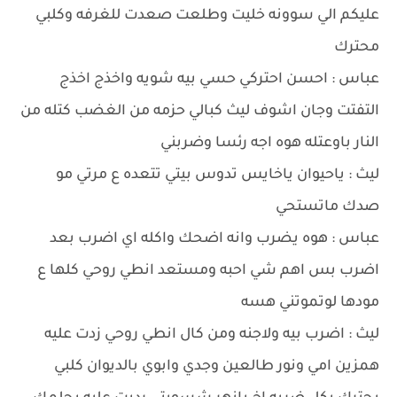
عليكم الي سوونه خليت وطلعت صعدت للغرفه وكلبي
محترك
عباس : احسن احتركي حسي بيه شويه واخذج اخذج
التفتت وجان اشوف ليث كبالي حزمه من الغضب كتله من
النار باوعتله هوه اجه رئسا وضربني
ليث : ياحيوان ياخايس تدوس بيتي تتعده ع مرتي مو
صدك ماتستحي
عباس : هوه يضرب وانه اضحك واكله اي اضرب بعد
اضرب بس اهم شي احبه ومستعد انطي روحي كلها ع
مودها لوتموتني هسه
ليث : اضرب بيه ولاجنه ومن كال انطي روحي زدت عليه
همزين امي ونور طالعين وجدي وابوي بالديوان كلبي