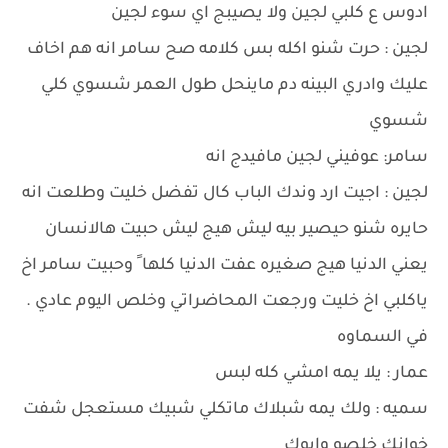
ادوس ع كلبي لجين ولا يصيبج اي سوء لجين
لجين : حرت شنو اكله بس كلامه صح سامر انه هم اخاف
عليك وادري البينه دم ماينحل طول العمر شسوي كلي
شسوي
سامر: عوفيني لجين مافيدج انه
لجين : اجيت ارد وندك الباب كال تفضل خليت وطلعت انه
حايره شنو حيصير بيه ليش هيج ليش حبيت هالانسان
يعني الدنيا هيج صغيره عفت الدنيا كلها ً وحبيت سامر اخ
ياكلبي اخ خليت ورجعت المحاضراتي وخلص اليوم عادي .
في السماوه
عمار : يلا يمه امشي كله لبس
سميه : ولك يمه شبلاك ماتكلي شبيك مستعجل شفت
خوانك خلصو وابوك