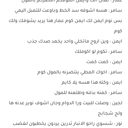
عمار : تعال انت وايمن اشوفكم انتضركم بالمول
سامر : هسه اشوفه سد الخط وباوعت للتمبل اليمي
بس نوم ايمن لك ايمن كوم عمار هنا يريد يشوفك ولك
كوم
ايمن : وين اروح ماتخلي واحد يخمد صدك جذب
سامر : تكوم لو اكوملك
ايمن : كمت كمت
سامر : اخوك المطي ينتضرنه بالمول كوم
ايمن : وكته هذا هسه يلا كايم
سامر : كمنه بدلنه وطلعنه للمول
لجين : وصلت للبيت ورا الدوام وجان اشوف نوير عدنه ها
ولج شجابج
نور : شسوي راحو الانبار تدرين يردون يخطبون لغضب