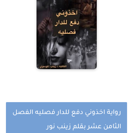
رواية اخذوني دفع للدار فصليه الفصل
الثامن عشر بقلم زينب نور