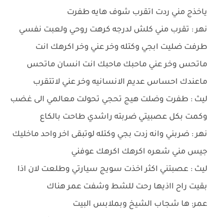
ياخذج مني ردت اتقرب شوف هايه طفرت
نهر : تقرب مني كلش لدرجه كرهت روحي ولعبت نفسي
طرفت ضليت ابجي وكتله وخر عني وخر اكرهك انت
ماتحس وخر عني ماحبك ماحبك انت انسان ماتحس
ماعندك احساس عديم الانسانيه وخر عني لاتتقرب
ليث : طفرت وضلت هيج تحجي تحولت معالمي الى غضب
وكمت بكل عصبيتي ضربته راشدي طاحت بالكاع
نهر : ضربني وانه زدت بجي وكتله لوتبقى اخر واحد ماخليك
جيس مني شعره اكرهك اكرهك عوفني
ليث : عصبتني اكثر اخذت سويج سيارتي وطلعت لان اذا
بقيت راح ااذيها رحت للشط وشفت عمر هناك
عمر: ها شجاب الشيخ وبملابس البيت