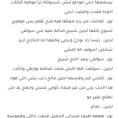
يسمعها حجي موحلو ليش شسولته ترا موهيه الكتلت
اخونه فقدت وضليت ابجي
نور : تفاجئت من رده فعلها هيه صح تقهر بس موهيج
تسوي كتلها لجين شبيج ضامه عليه شي سولفي
لجين : رئسا زاد نوحيً وبجيي وكتلها انه احتاجج اريد
شخص اسولف اله كلشي
نور : سولفي يبعد اختج شبيج
لجين : سولفت الها كلش ضلت صافنه بوجهي وكالت
نور : كلشي قدر وقسمه لجين مالج ذنب بشي انتي هوه
هذا الحب يجي من غير ميعاد كومي غسلي وجهج يلا حتى
نطلع نغير جو
لجين : تمام
نور : هههه طبعا بلساني الجميل قنعت خالتي وهموسه