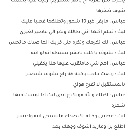
يحترك بكل ضربه اخ يانهر شسويتي رديت عليه بحلمك
شوف ضفرها
عباس : مابقى غير 10 شهور وتطلكها غصبا عليك
ليث : تحلم اكلها انتي طالك ونهر الي ماصير لغيري
عباس : لك تكرهك وتكره حتى قربك الها صدك ماتحس
ليث : نشوف يا كلب ياحقير بسيطه انه لو انته
عباس : اهم شي مامتقرب عليها هذا يكفيني
ليث : رفعت حاجب وكتله هه راح نشوف شيصير
بالمستقبل لا تفرح هواي
عباس : اكتلك والله موتك ع ايدي ليث اذا لمست منها
شعره
ليث : عصبني وكتله لك صدك ماتستحي انته وادبسز
اطلع برا وماريد اشوف وجهك بعد