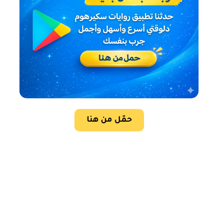
حمّل من هنا