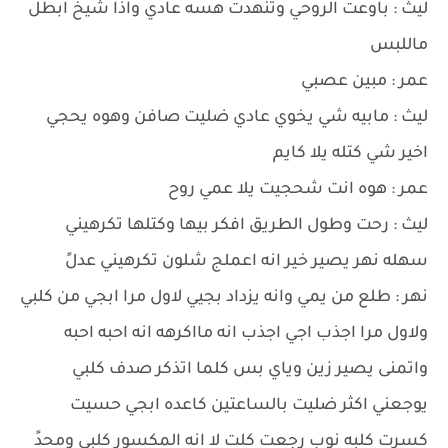
ليث : باوعت الروحي وتنهدت هسه عادي واذا شيخ ابطل
ماللبس
عمر : مبين عصبي
ليث : مابيه شي يخوي عادي ضليت صافن وهوه يحجي
اخير شي كتله يلا كايم
عمر : هوه انت شحجيت يلا عمي روح
ليث : رحت وطول الطريق افكر بيها وكتلها تكرهيني
سهله نهر يصير خير انه اعملج شلون تكرهيني عدلً
نهر : طلع من يمي وانه يزداد بجيي لاول مرا ابجي من كلبي
ولاول مرا اجذب اجي اجذب انه مااكرهه انه احبه احبه
واتمنى يصير زين وياي بس كلما اتذكر صدف كلبي
يوجعني اكثر ضليت بالساعتين كاعده ابجي حسيت
كسرت كلبه نوب رجعت كلت لا انه المكسور كلبي ومحدً