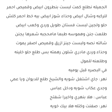
الجميله نطلع كمت لبست بنطرون ابيض وقميص احمر
للركبه وشال ابيض وحذاء شوز ابيض بيه خط احمر كلش
حلو ولجين لبست فستان طويل وردي وكعب ابيض
طلعت جنن وهموسه طبعا مامحجبه شعرها يجنن
شالته نصه ولبست جينز ازرق وقميص اصفر يموت
وحذاء وردي مادري شلون رهمته بس طلع حلو خلينه
وطلعنه للمول
في البصره قبل يوميه
نهر : جاي اشتغل شويه والشيخ طلع للديوان ويا عمي
وجدي عكاب شويه ودخل عباس
عباس : هلا بنهري واخيرا شفتج
نهر : صفنت وكتله هلا بيك خويه