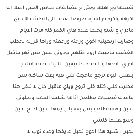
نفسها وع اهلها وحتى ع مضايقات عباس الغبي اصلا انه
اكرهه واكره خواته وخصوصا صدف الي لاطشه الاخوي
مادري ع شنو يحبها عنده هاي الكمر كله مرت الايام
وصارت اربعينيه اخوي ورحنه ورجعنه وراها قررنه نخطب
الغضب ماحبيت اروح كتلهم يودوني لجين بس نهر ماقبل
اخوي ياخذها ويانه فكلها تبقين بالبيت احنه مانتاخر
بنفس اليوم نرجع ماحجت شي هيه بقت ساكته بس
فطرت كلبي كتله خلي تروح وياي ماقبل كال لا تبقى هنا
ماعدنه فصليات يطلعن اذاها بكلامه المهم وصلوني
لجين وهمه طلعو بس بقه بالي يمها لجين اكلج لجين
وسولفتلها كلشي
لجين : شبيه هذا اخوج تخبل عايفها وحده نوب لا