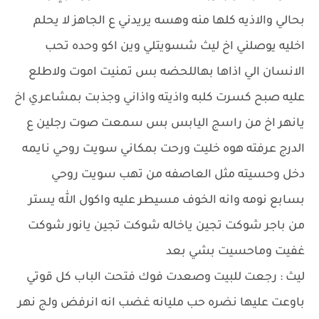
بحالي والاذيه كلها منه وهسه يريدني ع الجاهز لا يحلم
اخليه يوصلني اخ ليث شسويتلي وين اكو وحده تحب
الانسان الي اذاها بهاللحضه بس تمنيت اموت ولاطلع
عليه صبح كسرت كلبه واذيته واذاني وجذبت بمشاعري اخ
يانهر اخ من راسج اليابس بس سمعت صوت رجلين ع
الدرج عرفته هوه خليت ورحت بمكاني سويت روحي نايمه
دخل وحسيته مثل العاصفه من تهب سويت روحي
بسابع نومه وانه الخوف مسيطر عليه واكول الله يستر
من باجر شوكت تجين ياخاله شوكت تجين يانور شوكت
غفيت وماحسيت بشي بعد
ليث : رجعت للبيت وصعدت فوك فتحت الباب كل قوتي
باوعت عليها نضره حب مليانه غضب انه انرفض ولج نهر