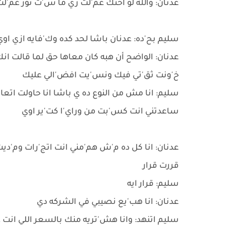
عدنان: والله لو اختك عم'لت زي ما س'ت نور عم'ل
سليم بح'ده: عدنان باشا لحد كده وك'فايه ازي ا
عدنان: الواضح أن هبه كان معاها حق لما قالت ا
خ'ونت ثق'تي فيك ونس'يت افض'الي عليك
سليم: انا مش من النوع ده ي باشا انا حاولت ات
ساعدتني انت كس'بت من وراي'ا كت'ير اوي
عدنان: انا كل ده م'ش هم'مني انت اتج'رات وم'ديت
قررت قرار
سليم: قرار ايه
عدنان: انا هب'يع نصيبي في الشركه دي
سليم اتنهد: وانا هش'تريه منك بالسعر اللي انت 