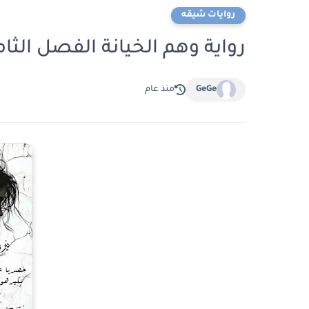
روايات شيقه
رواية وهم الخيانة الفصل الثامن عشر 18 بقلم 
GeGe
منذ عام