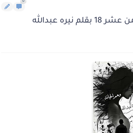
0
نيره عبدالله