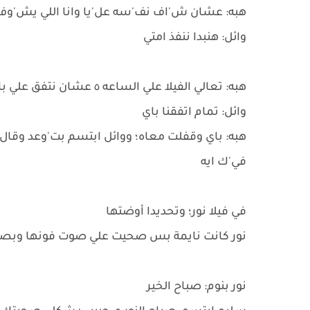
هبه: عشان ش'اف نف'سه عل'يا وانا اللي يش'وف 
وائل: هنبدا ننفذ امتي
هبه: تعالي الفيلا علي الساعه ٥ عشان نتفق علي باقي التفاصيل
وائل: تمام اتفقنا باي
هبه: باي وقفلت معاه؛ ووائل ابتسم بت'وعد وقا
في'ك ايه
في فيلا نور؛ وتحديدا أوضتها
نور كانت نايمة بس صحيت علي صوت فونها وبصت
نور بنوم: صباح الخير