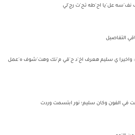
نف'سه عل'يا اح'طه تح'ت رج'لي
ل: واخيرا ي سليم هعرف اخ'د ح'قي م'نك وهت'شوف ه'عمل
 في الفون وكان سليم؛ نور ابتسمت وردت