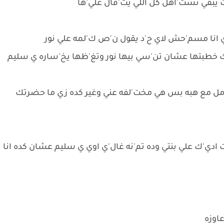
ت يبقي تست'اهل كل اللي يت'قال علي'ها
وي انا مسم'حش لاي ح'د يقول ن'ص ك'لمه علي نور
نك خطبتها عشان تن'سي بيها نور وتغ'ظها يخ'ساره ي سليم
عامل مع هبه بس هي مخت'لفه عني وغير كده زي ما حضرتك
 ادي'ك علي بنتي وده تم'نه غال'ي اوي ي سليم عشان كده انا
عاوزه