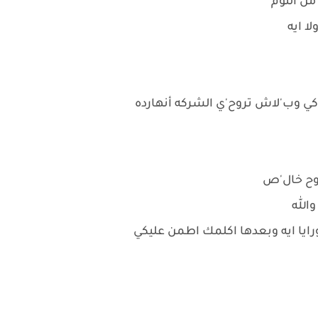
من النوم
لا ايه
اكي وب'لاش تروح'ي الشركه أنهارده
'روح خال'ص
والله
ايا ايه وبعدها اكلمك اطمن عليكي