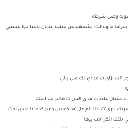
شويه وصل شركته
حتراما له وقالت: بشمهندس سليم عدنان باشا جوا مستني
جن'نت ازاي ت'مد اي'دك علي بنتي
ه
كل ده عشان غلط'ت ف'ي الس'ت هانم بت'اعتك
تك ياري'ت تتك'لم علي'ها كويس وغير كده انا عندي اخت
ي بنتك اتكل'مت بيها