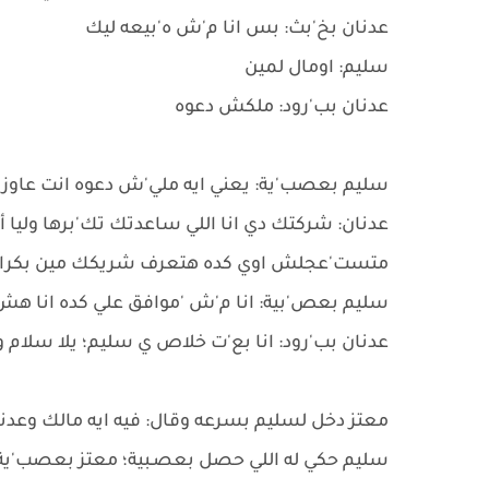
عدنان بخ'بث: بس انا م'ش ه'بيعه ليك
سليم: اومال لمين
عدنان بب'رود: ملكش دعوه
سليم بعصب'ية: يعني ايه ملي'ش دعوه انت عاوز
عدنان: شركتك دي انا اللي ساعدتك تك'برها وليا أس
متست'عجلش اوي كده هتعرف شريكك مين بكرا ع
سليم بعص'بية: انا م'ش 'موافق علي كده انا ه
عدنان بب'رود: انا بع'ت خلاص ي سليم؛ يلا سلام
معتز دخل لسليم بسرعه وقال: فيه ايه مالك وعدنا