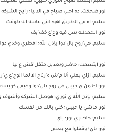
سليم ابتسم: صباح النور ي حبيبي؛ شكلي صحيتك 
نور ضحكت: ده احلي صباح في الدنيا؛ رايح الشركه و
سليم: اه في الطريق اهو؛ انتي عامله ايه دلوقت
نور: الحمدلله بس فيه وج'ع خف'يف
سليم: هي'روح بال'دوا بإذن الله؛ افطري وخدي دو
نور ابتسمت: حاضر وبعدين متقل'قش ع'ليا
سليم: ازاي يعني أنا م'ش ه'رتاح الا لما الوج'ع ي
نور: اطمن ي حبيبي هي'روح بال'دوا وهبقي كويسه 
سليم: بإذن الله ي نوري؛ هوصل الشركه وأشوف ور
نور: ماشي يا حبيبي؛ خلي بالك من نفسك
سليم: حاضر ي نور؛ باي
نور: باي؛ وقفلوا مع بعض