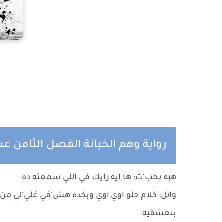
رواية وهم الخيانة الفصل الثامن عش
هبه بخب'ث: ها ايه رايك في اللي سمعته ده
وائل: كلام حلو اوي اوي وبكده هش'في غلي'لي من 
بتعشقيه