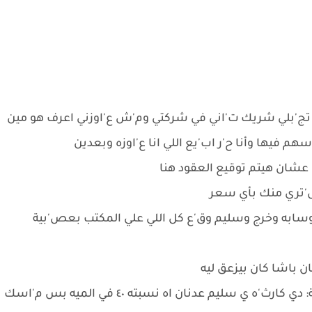
 تج'بلي شريك ت'اني في شركتي وم'ش ع'اوزني اعرف هو مين
هم فيها وأنا ح'ر اب'يع اللي انا ع'اوزه وبعدين
شان هيتم توقيع العقود هنا
ش'تري منك بأي سعر
 وسابه وخرج وسليم وق'ع كل اللي علي المكتب بعص'بية
ن باشا كان بيزعق ليه
سليم حكي له اللي حصل بعصـبية؛ معتز بعصب'ية: دي كارث'ه ي سليم عدنان اه نسبته ٤٠ في الميه بس م'اسك