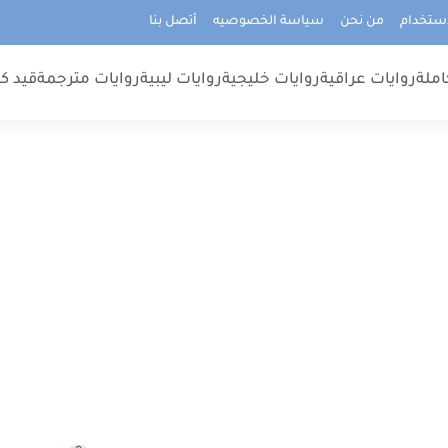
استخدام
من نحن
سياسة الخصوصيه
أتصل بنا
املة
روايات عراقية
روايات خليجية
روايات ليبية
روايات مترجمة
قيد كت