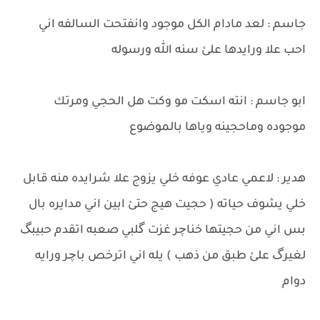
جاسم : لعد مادام الكل موجود وانفتحت السالفه اني
احب علا ورايدها علئ سنه الله ورسوله
ابو جاسم : انته اسكت مو وكت هل الحجي ومرتك
موجوده وماحجينه وياها بالموضوع
هدير : لاعمي عادي عوفه خلي يزوج علا شرايده منه قابل
خلي يشوف حياته ( حجيت هيج حتئ ابين اني مدايره بال
بس اني من حجيتها خناچر غزت گلبي صعبه اتقدم حبيبگ
لغيرگ علئ طبق من ذهب ) يله اني اترخص باچر ورايه
دوام