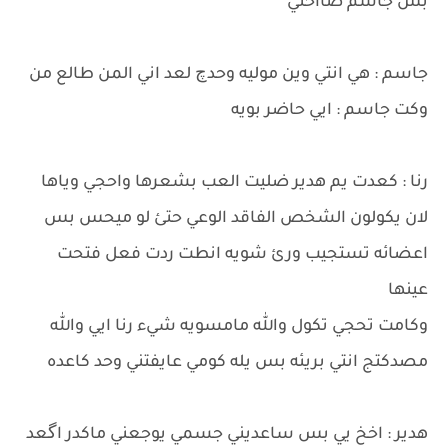
بس جاسم صااحني
جاسم : هي انتي وين موليه وحدچ لعد اني المن طالع من
وكت جاسم : ايي حاضر بويه
رنا : كعدت يم هدير ضليت العب بشعرها واحجي وياها
لان يكولون الشخص الفاقد الوعي حتئ لو ميحس بس
اعضائه تستجيب ورئ شويه انطت ردت فعل فتحت
عينها
وكامت تحجي تكول والله مامسويه شيء رنا ايي والله
مصدكتج انتي بريئه بس يله كومي عايفتني وحد كاعده
هدير : اخخ يي بس ساعديني جسمي يوجعني ماكدر اگعد