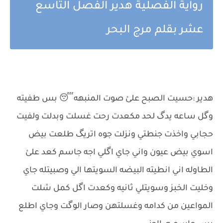
رواية الفصلية هدير الفصل التاسع
عشر بقلم مرج البحر
هدير :حسيت الصبح علئ صوت المنبهه😴 بس طفيته
وگل ساعه يدگ لحد مكعدت رحت غسلت وبدلت ولفيت
حجابي واخذت جنطتي ونزلت جوه اتريگ طلعت بيض
اسوي بيض عيون واني جاي اگلي اجه جاسم كعد علئ
الطاوله اني انطيته البيضه السويتها الي وصبيتله جاي
وخليت الخبز وسويتلي ثانيه وكعدت اگل كمل شلت
المواعين من كدامه وغسلتهن وصار الوگت وجاي اطلع