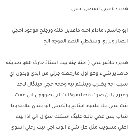
هدير : لاعمي اتفضل احجي
ابو جاسم : مادام احنه كاعدين كلنه ورجلج موجود احجي
الصار وبرري وسقطي التهم الموجه الج
هدير : حاضر عمي ( احنه چنه بيت استاذ حارث الهو صديقه
ماصاير شيء وهو اول مارجعنه جرني من ايدي وبدون اي
سبب اجه يضرب ويشتم بيه وحجه حجي مينگال لاحد
وعيرني لان صرت فصليه وكالت اني صووچي اني عفت
بنت عمي علا علمود امثالج واتهمني انو عندي علاقه ويا
شاب بس عمي بالله عليگ اسئلك سؤال اني اذا بيت
اهلي مسويت مثل هل شيء انوب اجي بيت رجلي اسوي