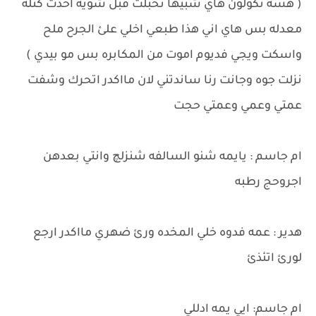
( هسه تكولون هاي شبيها تخبلت قبل شويه اخذت كتله
معدله بس هاي اني هذا طبعي اخلي علئ الجرح ملح
واسكت ويجي فديوم اموت من المكابره بس مو بيدي )
نزلت جوه وجانت رنا ساندتني لان مااكدر اتحرك وشفت
عمتي وعمي وعمتي حجت
ام جاسم : يايمه شنو السالفه شنزلچ وانتي بعدهن
اجروحج رطبه
هدير : عمه فدوه خلي المخده ورئ ضهري مااكدر ارجع
لورئ اتئذئ
ام جاسم: ايي يمه ادللي