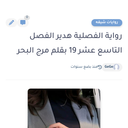
0
روايات شيقه
رواية الفصلية هدير الفصل
التاسع عشر 19 بقلم مرج البحر
GeGe
منذ بضع سنوات