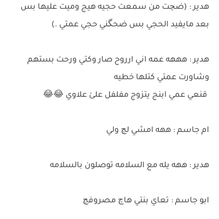
هدير : (ضچت من سمعت حجيه هيج وميت عليها بس
بعد مايفيد الحجي بس ضحگني حجي عمتي .)
هدير : هههه عمه اني ارروح صار وكتي ورحت بستهم
وشاورت عمتي كتلها خطيه
قنعي عمي ابنج يتزوج مفلفل علئ علاوي 😂😂
ام جاسم : ههه امشي لچ ولي
هدير : ههه يله مع السلامه توصلون بالسلامه
ابو جاسم : تعاي بنتي هاچ مصروفچ