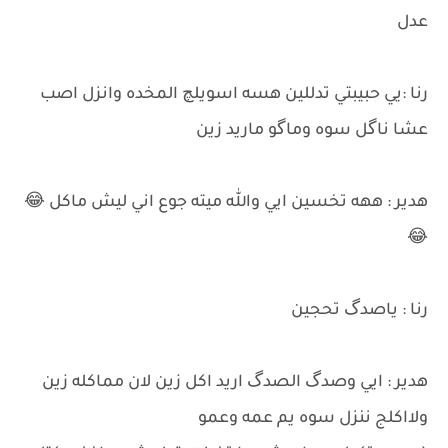
عدل
رنا :يي حبيبتي تدللين هسه اسويلچ المخده وانزل اصب
عشا ناگل سوه وماگو ماريد زين
هدير : ههه تخسين ايي والله ميته جوع اني ليش ماكل 😂
😂
رنا : ياصدگ تحجين
هدير : ايي وصدگ الصدگ اريد اكل زين لان مماكله زين
ولااكلج ننزل سوه يم عمه وعمو