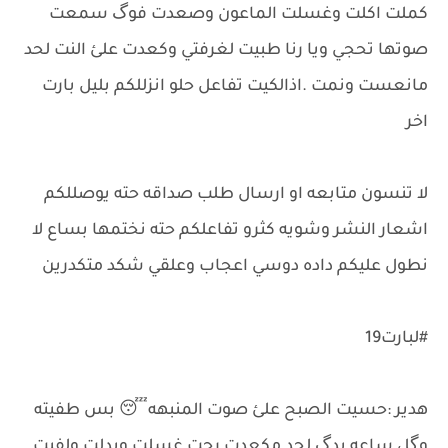
كملت اكلت وغسلت الماعون وصعدت فوگ سمعت
صوتها تحجي ويا رنا طبيت لغرفتي وكعدت علئ النت لحد
مانعست ونمت .اذالكيت تفاعل حلو انزللكم بليل بارت
اخر
لا تنسون متابعه او ارسال طلب صداقه حته يوصللكم
اشعار النشر وشويه كثرو تفاعلكم حته نختمها بساع لا
نطول عليكم داده دوسي اعجاب وعلقي شكد متكدرين
#لبارت19
هدير :حسيت الصبح علئ صوت المنبهه😴 بس طفيته
وگل ساعه يدگ لحد مكعدت رحت غسلت وبدلت ولفيت