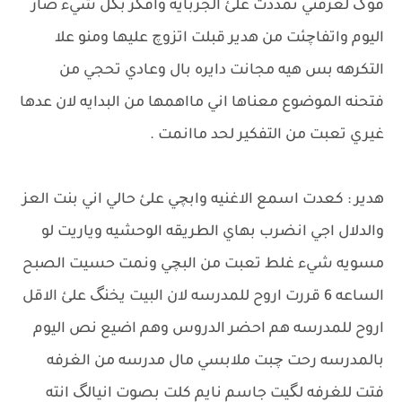
فوگ لغرفتي تمددت علئ الجربايه وافگر بگل شيء صار
اليوم واتفاچئت من هدير قبلت اتزوچ عليها ومنو علا
التكرهه بس هيه مجانت دايره بال وعادي تحجي من
فتحنه الموضوع معناها اني مااهمها من البدايه لان عدها
غيري تعبت من التفكير لحد ماانمت .
هدير : كعدت اسمع الاغنيه وابچي علئ حالي اني بنت العز
والدلال اجي انضرب بهاي الطريقه الوحشيه وياريت لو
مسويه شيء غلط تعبت من البچي ونمت حسيت الصبح
الساعه 6 قررت اروح للمدرسه لان البيت يخنگ علئ الاقل
اروح للمدرسه هم احضر الدروس وهم اضيع نص اليوم
بالمدرسه رحت چبت ملابسي مال مدرسه من الغرفه
فتت للغرفه لگيت جاسم نايم كلت بصوت انيالگ انته