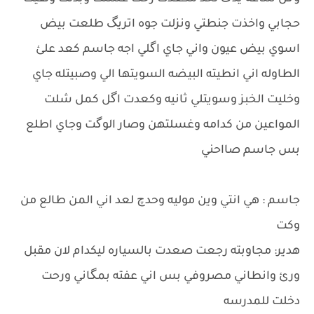
حجابي واخذت جنطتي ونزلت جوه اتريگ طلعت بيض
اسوي بيض عيون واني جاي اگلي اجه جاسم كعد علئ
الطاوله اني انطيته البيضه السويتها الي وصبيتله جاي
وخليت الخبز وسويتلي ثانيه وكعدت اگل كمل شلت
المواعين من كدامه وغسلتهن وصار الوگت وجاي اطلع
بس جاسم صااحني
جاسم : هي انتي وين موليه وحدچ لعد اني المن طالع من
وكت
هدير: مجاوبته رجعت صعدت بالسياره ليكدام لان مقبل
ورئ وانطاني مصروفي بس اني عفته بمگاني ورحت
دخلت للمدرسه