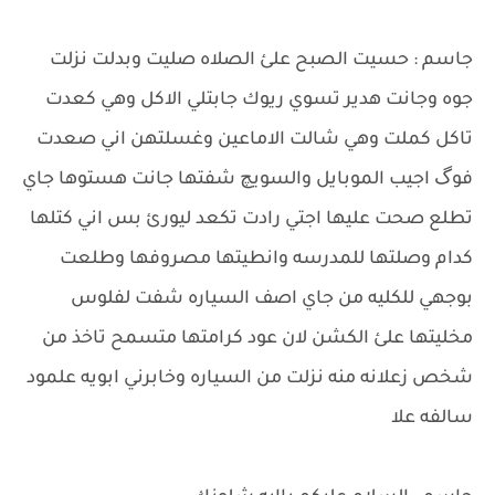
جاسم : حسيت الصبح علئ الصلاه صليت وبدلت نزلت
جوه وجانت هدير تسوي ريوك جابتلي الاكل وهي كعدت
تاكل كملت وهي شالت الاماعين وغسلتهن اني صعدت
فوگ اجيب الموبايل والسويچ شفتها جانت هستوها جاي
تطلع صحت عليها اجتي رادت تكعد ليورئ بس اني كتلها
كدام وصلتها للمدرسه وانطيتها مصروفها وطلعت
بوجهي للكليه من جاي اصف السياره شفت لفلوس
مخليتها علئ الكشن لان عود كرامتها متسمح تاخذ من
شخص زعلانه منه نزلت من السياره وخابرني ابويه علمود
سالفه علا