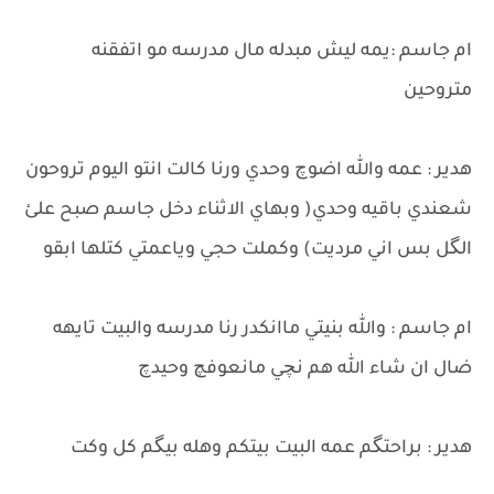
ام جاسم :يمه ليش مبدله مال مدرسه مو اتفقنه
متروحين
هدير : عمه والله اضوچ وحدي ورنا كالت انتو اليوم تروحون
شعندي باقيه وحدي( وبهاي الاثناء دخل جاسم صبح علئ
الگل بس اني مرديت) وكملت حجي وياعمتي كتلها ابقو
ام جاسم : والله بنيتي ماانكدر رنا مدرسه والبيت تايهه
ضال ان شاء الله هم نچي مانعوفچ وحيدچ
هدير : براحتگم عمه البيت بيتكم وهله بيگم كل وكت