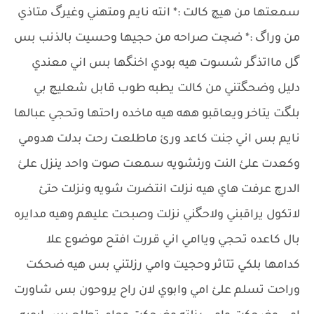
سمعتها من هيچ كالت :* انته نايم ومتهني وغيرگ متاذي
من وراگ :* ضچت صراحه من حجيها وحسيت بالذنب بس
گل مااتذگر شسوت هيه بودي اخنگها بس اني معندي
دليل وضحگتني من كالت يطبه طوب قابل شعليچ بي
بلگت يتاخر ويعاقبو ههه هيه ماخده راحتها وتحجي عبالها
نايم بس اني جنت كاعد ورئ ماطلعت رحت بدلت هدومي
وكعدت علئ النت ورئشويه سمعت صوت واحد ينزل علئ
الدرچ عرفت هاي هيه نزلت انتضرت شويه ونزلت حتئ
لاتكول يراقبني ولاحگني نزلت وصبحت عليهم وهيه مدايره
بال كاعده تحجي وياامي اني قررت افتح موضوع علا
كدامها بلكي تتاثر وحجيت وامي رزلتني بس هيه ضحكت
وراحت تسلم علئ امي وابوي لان راح يروحون بس شاورت