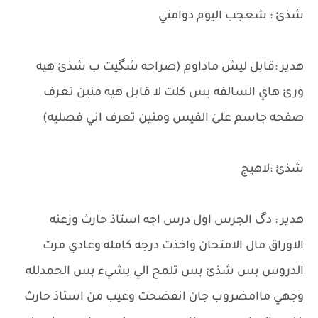
شذئ : شعجب اليوم دوامتي
هدير :قابل ليش ماداوم (صراحه شگيت ب شذئ هيه
ورئ هاي السالفه بس كلت لا قابل هيه منين تعرف
صفحه جاسم علئ الفيس ومنين تعرف اني فصليه)
شذئ :لاهيج
هدير : دگ الجرس اول درس اجه استاذ حارث وزعنه
الاوراق مال الامتحان واخذت درجه كامله وعادي مرت
الدروس بس شذئ بس تلمح الي بشيء بس الحمدلله
وجهي ماامضروب جان انفضحت وعيب من استاذ حارث