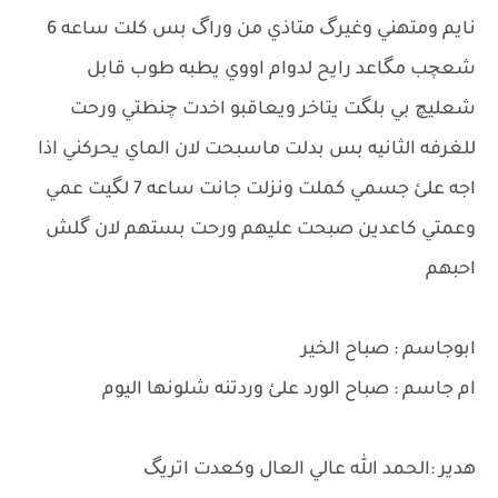
نايم ومتهني وغيرگ متاذي من وراگ بس كلت ساعه 6
شعچب مگاعد رايح لدوام اووي يطبه طوب قابل
شعليچ بي بلگت يتاخر ويعاقبو اخدت چنطتي ورحت
للغرفه الثانيه بس بدلت ماسبحت لان الماي يحركني اذا
اجه علئ جسمي كملت ونزلت جانت ساعه 7 لگيت عمي
وعمتي كاعدين صبحت عليهم ورحت بستهم لان گلش
احبهم
ابوجاسم : صباح الخير
ام جاسم : صباح الورد علئ وردتنه شلونها اليوم
هدير :الحمد الله عالي العال وكعدت اتريگ