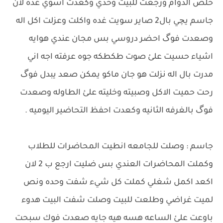
خلص الدوام ورجعت للبيت وحدي وكعدت اسوي غده لان
جاسم يچي بال2 صاير سويت غده واكلت وعزلت اكل اله
وصعدت فوگ احضر دروسي بس مجان عندي هوايه
اشياء حسيت علئ صوت طكطكه جوه عرفته اجه اني
مدرت بال اله نزلت هو جان ماكو يمكن صعد يبدل فوگ
رحت حميت الاكل وصبيته وخليته علئ الطاوله وصعدت
فوگ بالغرفه الثانيه وكعدت احفظ التحاضير اليوميه .
جاسم : وصلت للجامعه انطيت المحاضرات للطلاب
وكملت المحاضرات العندي بس ضليت ارجع ب 2 لان
اكعد اكمل شغلي كملت كل شيء شفت وحده ونص
لميت غراضي وطلعت للبيت وصلت شفت البيت هدوء
باوعت علئ الساعه هسه هيه جايه صعدت فوك سبحت