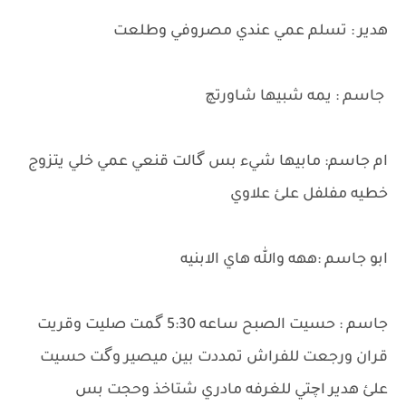
هدير : تسلم عمي عندي مصروفي وطلعت
جاسم : يمه شبيها شاورتچ
ام جاسم: مابيها شيء بس گالت قنعي عمي خلي يتزوج
خطيه مفلفل علئ علاوي
ابو جاسم :ههه والله هاي الابنيه
جاسم : حسيت الصبح ساعه 5:30 گمت صليت وقريت
قران ورجعت للفراش تمددت بين ميصير وگت حسيت
علئ هدير اچتي للغرفه مادري شتاخذ وحجت بس