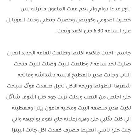
باچر عدها دوام واني هم عفت الماعون مانزلته بس
حضرت اهدومي وكويتهن وحضرت جنطتي وقتت الموبايل
علئ الساعه 6:30 حتئ اكعد ونمت .
جاسم : اخذت فاكهه اكلتها وطلعت للقاعه الحديد اتمرن
ضليت لحد ساعه 7 وطلعت للبيت وصلت للبيت فتحت
الباب وجانت هدير بالمطبخ لابسه دشداشه وفاتحه
شعرها البطولها وريحه الاكل تخبل صعدت فوگ سبحت
حتئ اخلص من التعب وبدلت نزلت جوه حتئ اشوف شاگل
لكيت هدير منضفه البيت ومخليه ماعون بيتزا ومغطيته
الي كلت بگلبي حتئ وهيه زعلانه جاي تقوم بواجبهه واني
جنت حتئ ناسي انطيها مصرف كعدت اكل جانت البيتزا