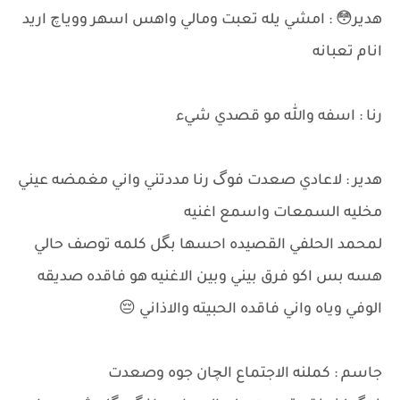
هدير😳 : امشي يله تعبت ومالي واهس اسهر ووياچ اريد
انام تعبانه
رنا : اسفه والله مو قصدي شيء
هدير : لاعادي صعدت فوگ رنا مددتني واني مغمضه عيني
مخليه السمعات واسمع اغنيه
لمحمد الحلفي القصيده احسها بگل كلمه توصف حالي
هسه بس اكو فرق بيني وبين الاغنيه هو فاقده صديقه
الوفي وياه واني فاقده الحبيته والاذاني 😔
جاسم : كملنه الاجتماع الچان جوه وصعدت