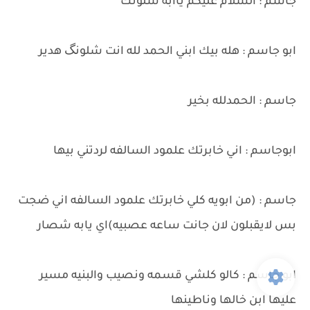
جاسم : السلام عليكم ياابه شلونك
ابو جاسم : هله بيك ابني الحمد لله انت شلونگ هدير
جاسم : الحمدلله بخير
ابوجاسم : اني خابرتك علمود السالفه لردتني بيها
جاسم : (من ابويه كلي خابرتك علمود السالفه اني ضجت
بس لايقبلون لان جانت ساعه عصبيه)اي يابه شصار
ابو جاسم : كالو كلشي قسمه ونصيب والبنيه مسير
عليها ابن خالها وناطينها