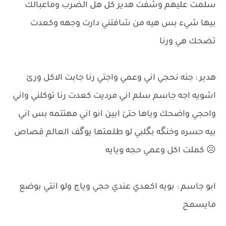
سلمت عليهم وشفت هدير كل هل الضرب وماعبالك
بيها شيء بس هيه من شافتني دارت وجهه وكعدت
تضحك هي ورنا
هدير : جنه نحجي اني وعمي واجتي رنا جابت الاكل ورئ
اشويه اجه جاسم سلم اني مرديت كعدت رنا توكلني واني
واحجي واضحك وياها حتئ ابين انو اني مهتتمه بس اني
بيه حسره وخنگه بگلبي لو طلعتها يوگف العالم قصاص
☹ كملت اكل وعمي حجه ويايه
ابو جاسم : بويه اكعدي عندي حجي وياچ ولو انتي بوضع
مايسمح