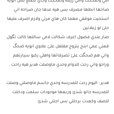
امي وضحكت وامي رزلته وضحكت وجاي تطلع بس ابويه
صاحها انطها مصرف بس هيه عدها جان صراحه اني
استحيت موقفي مهما كان هاي مرتي ولازم اصرف عليها
حتئ لو زعلانين
صار عندي فضول اعرف شكالت لامي سالتها كالت تگول
قعني عمي ابنج يتزوج مفلفل علئ علاوي ابويه ضحگ
واني هم ضحگت علئ تصرفاتها واهلي ركبو سيارتهم
وراحو واني رحت للدوام وحدي ماوصلت هدير هيه راحت .
هدير : اليوم رحت للمدرسه وحدي جاسم ماوصلني وصلت
للمدرسه جانو شذئ وربعها موجودات سلمت ودخلت
للصف وكعدت برحلتي بس اجتني شذئ