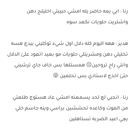
رنا : ايي يمه حاضر يله امشي حبيبتي اخليلج دهن
واشتريت حلويات نكعد سوه
هدير : ههه اليوم كله دلال اول شيء توكليني بيدچ هسه
تخليلي دهن ومشريتلي حلويات مو بعيد اتعود علئ الدلال
وانتي راح تروحين☹ همستلها بس خاف جاي ترشيني
حتئ اخذچ لاستاذي بس تحلمين 😝
رنا : انجبي لچ لحد يسمعنه امشي عاد هستوچ طلعتي
من الموت وكاعده تحششين براسي وينه جاسم خلي
يچي اعيد الضربه تستاهلين