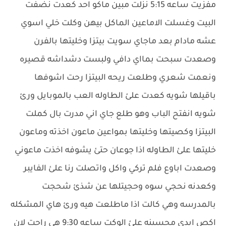
مفزيت ساعه 5:15 نزلت مبين ماكو احد كعدت نضفت
البيت وغسلت الاماعين الماكل بيهن وكلت خلي اسوي
عشه مادام بعد ماجاي سويت بيتزا وخليتها بالفرن
وصعدت سبحت بمااي دافي ولبست دشداشه قصيره
ونعمت شعري وطلعت ريحه البيتزا رحت اشوفها
باقيلها شويه كعدت علئ الطاوله العب بالموبايل ورئ
شويه انفتح الباب وهو طلع جاي اني مدرت بال كملت
البيتزا وكصيتها وخليتها بمواعين ماعون اخذته وماعون
خليتها علئ الطاوله اذا جوعان حتئ يشوفه اخذت ماعوني
وصعدت اباوع فلم تركي واكل واتصلت رنا علئ الفايبر
وكعدنه نحجي سوه وحجيتلها عن شذئ شحجت
بالمدرسه وهي كالت اذا ماطلعت هيه ورئ هاي المشكله
اكص ايدي محسينه علئ الوكت ساعه 9:30 هي راحت لان