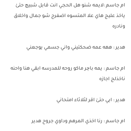
ام جاسم :لايمه شنو هل الحجي انت قابل شبيچ حتئ
ياخذ عليج هاي علا المتسوه اضفرج شو جمال واخلاق
ونادره
هدير : ههه عمه ضحكتيني واني جسمي يوجعني
ام جاسم : يمه باچر ماكو روحه للمدرسه ابقي هنا واحنه
ناخذلج اجازه
هدير : ايي حتئ اقر لثلاثاء امتحاني
ام جاسم : رنا اخذي المرهم وداوي جروح هدير