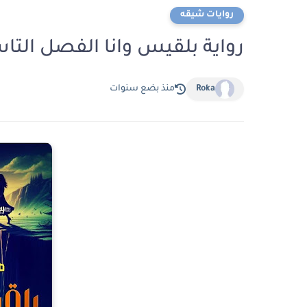
روايات شيقه
رواية بلقيس وانا الفصل التاسع عشر 19 بق
Roka
منذ بضع سنوات