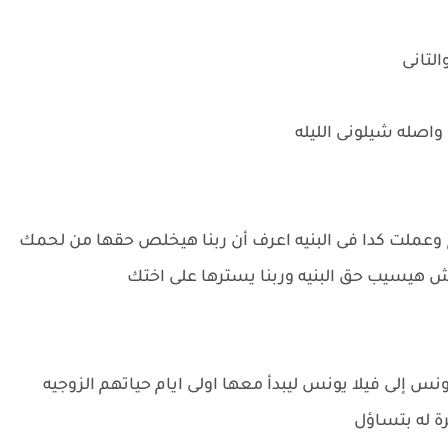
لتانى
اصله شيلونى الليله
ملت كدا فى البنيه اعرف أن ربنا هيخلص حقها من لحمك
ا مش هيسيب حق البنيه وربنا يسترها على اختك
ا مع يونس إلى فيلا يونس ليبدأ معها اولى ايام حياتهم الزوجيه
ة له بتساؤل