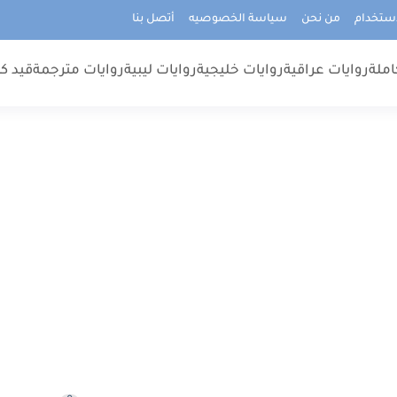
استخدام
من نحن
سياسة الخصوصيه
أتصل بنا
املة
روايات عراقية
روايات خليجية
روايات ليبية
روايات مترجمة
قيد كت