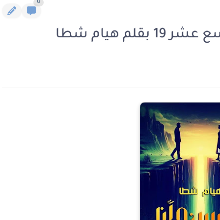
0
لم هيام شطا