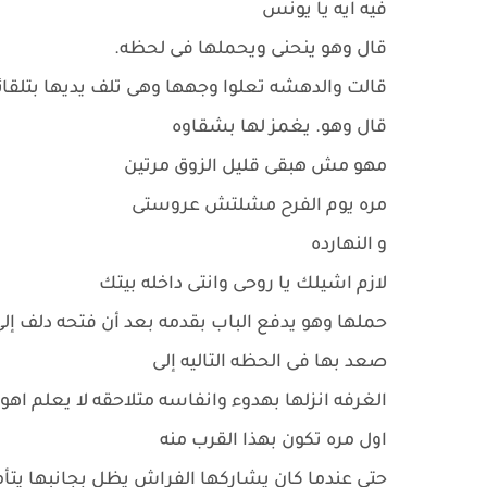
فيه ايه يا يونس
قال وهو ينحنى ويحملها فى لحظه.
قالت والدهشه تعلوا وجهها وهى تلف يديها بتلقائي
قال وهو. يغمز لها بشقاوه
مهو مش هبقى قليل الزوق مرتين
مره يوم الفرح مشلتش عروستى
و النهارده
لازم اشيلك يا روحى وانتى داخله بيتك
حملها وهو يدفع الباب بقدمه بعد أن فتحه دلف إلى 
صعد بها فى الحظه التاليه إلى
الغرفه انزلها بهدوء وانفاسه متلاحقه لا يعلم اهو
اول مره تكون بهذا القرب منه
حتى عندما كان يشاركها الفراش يظل بجانبها يتأم