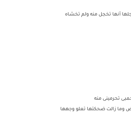
ها أنها تخجل منه ولم تخشاه
مبى تحرمينى منه
ض وما زالت ضحكتها تعلو وجهها