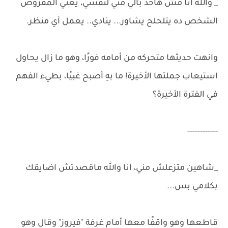
_ والله انا مش هاخد بالي مني لنفسي، يعني المفروض
الشخص ده يتلحلح يشاور... ينادي.. يعمل أي منظر.
وانهت حديثها متحركه من أمامه فورًا، وهو ما زال يحاول
استيعاب جملتها الأخيرة! ما بهِ أصبح غبيًا، بطيء الفهم
في الفترة الأخيرة؟
------------
_شاهين متزعلش مني، انا والله ماقصدتش اضايقك
بكلامي بس...
قاطعها وهو واقفًا معها أمام غرفة "فيروز" وقال وهو