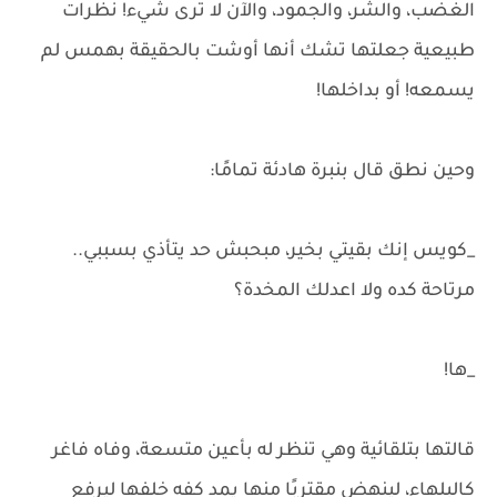
الغضب، والشر، والجمود، والآن لا ترى شيء! نظرات
طبيعية جعلتها تشك أنها أوشت بالحقيقة بهمس لم
يسمعه! أو بداخلها!
وحين نطق قال بنبرة هادئة تمامًا:
_كويس إنك بقيتي بخير، مبحبش حد يتأذي بسببي..
مرتاحة كده ولا اعدلك المخدة؟
_ها!
قالتها بتلقائية وهي تنظر له بأعين متسعة، وفاه فاغر
كالبلهاء، لينهض مقتربًا منها يمد كفه خلفها ليرفع