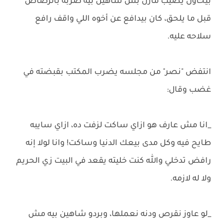
بيحاول يصيب مازن بس شاهين بيه ضربه بالرصاص
قبل ما يلحق، كان بيدافع عن أخوه اللي واقف رافع
سلاحه عليه.
انتفض "نصر" من مجلسه يضرب المكتب بقبضته في
غضب وقال:
_انا مش عارف هو ازاي ساكت لزفت ده، ازاي سايبه
طايح فيه وكل مدى بيعك الدنيا وساكت! وانا لولا إنه
رافض تدخلي والله كنت خليته يقعد في البيت زي الحريم
ولا له لازمه.
_لو عاوز نقرص ودنه نعملها، وبردو شاهين بيه مش