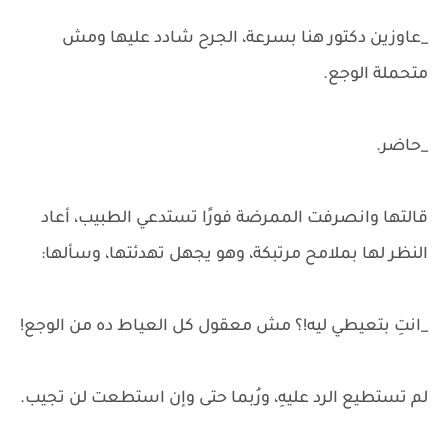
_عاوزين دكتور هنا بسرعة، الجرح شادد عليها ومش
متحملة الوجع.
_حاضر.
قالتها وانصرفت الممرضة فورًا تستدعي الطبيب، أعاد
النظر لها بملامح مرتبكة، وهو يجهل تهدئتها، وسألها:
_انتِ بتعيطي ليه!؟ مش معقول كل العياط ده من الوجع!
لم تستطيع الرد عليهِ، ورُبما حتى وإن استطعت لن تجيب.