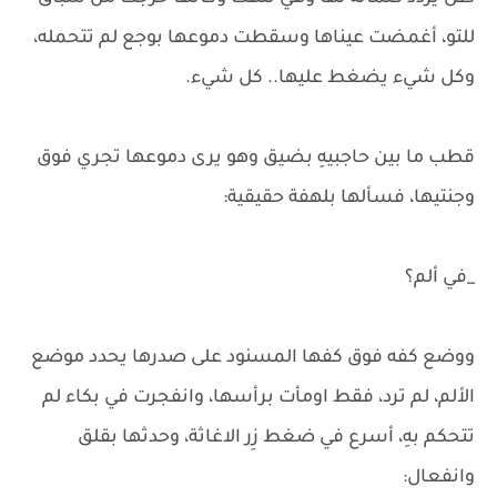
للتو، أغمضت عيناها وسقطت دموعها بوجع لم تتحمله،
وكل شيء يضغط عليها.. كل شيء.
قطب ما بين حاجبيهِ بضيق وهو يرى دموعها تجري فوق
وجنتيها، فسألها بلهفة حقيقية:
_في ألم؟
ووضع كفه فوق كفها المسنود على صدرها يحدد موضع
الألم، لم ترد، فقط اومأت برأسها، وانفجرت في بكاء لم
تتحكم بهِ، أسرع في ضغط زِر الاغاثة، وحدثها بقلق
وانفعال: