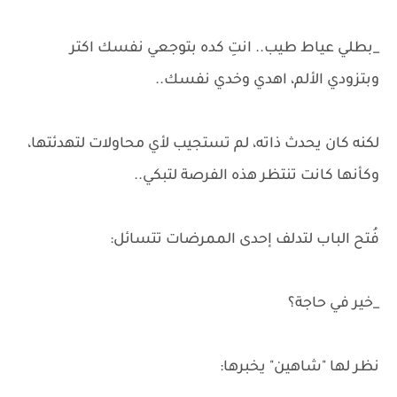
_بطلي عياط طيب.. انتِ كده بتوجعي نفسك اكتر
وبتزودي الألم، اهدي وخدي نفسك..
لكنه كان يحدث ذاته، لم تستجيب لأي محاولات لتهدئتها،
وكأنها كانت تنتظر هذه الفرصة لتبكي..
فُتح الباب لتدلف إحدى الممرضات تتسائل:
_خير في حاجة؟
نظر لها "شاهين" يخبرها: