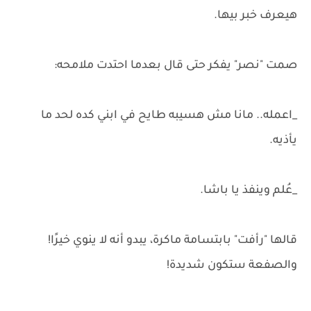
هيعرف خبر بيها.
صمت "نصر" يفكر حتى قال بعدما احتدت ملامحه:
_اعمله.. مانا مش هسيبه طايح في ابني كده لحد ما
يأذيه.
_عُلم وينفذ يا باشا.
قالها "رأفت" بابتسامة ماكرة، يبدو أنه لا ينوي خيرًا!
والصفعة ستكون شديدة!