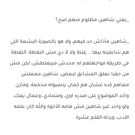
_يعني شاهين مظلوم منهم صح؟
_شاهين مأذاش حد فيهم، ولا هو بالصورة البشعة اللي
هم شايفينه بيها... غِلط ولا لأ دي مش النقطة، النقطة
في طريقة مواجهتهم له، محدش مبيغلطش، لكن مش
من حقنا نعلق المشانق لبعض، شاهين معملش
معاهم كده عشان هم كمان ينصبوله محكمة، ومازن
واخد الموضوع على صدره اوي، ومتمادي، وعمال يعك،
ولو واحد غير شاهين مش هامه الأخوة والله كان علمه
الأدب، وردله القلم عشرة.