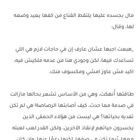
مال بجسده عليها يلتقط القناع من كفها يعيد وضعه
لها، وقال:
_هبعت اجبها عشان عارف إن في حاجات لازم هي اللي
تساعدك فيها، لكن وجودي هنا من عدمه ملكيش فيه،
اكيد مش عاوز امشي ومكسوف منك.
طاقتها أُنهكت، وهي من الأساس تشعر بحالها مازالت
في صدمة مما حدث، كيف أصابتها الرصاصة! هي لم تكن
تفديه بحياتها؟ هي ليست من هؤلاء الحمقى الذين
يخسرون حياتهم لإنقاذ الآخرين، ولكن القدر لعب لعبته
معها، رُبما تكن في صفها، لكنها رغمًا عنها، وإن كان