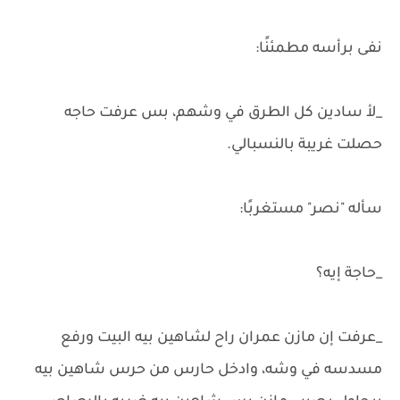
نفى برأسه مطمئنًا:
_لأ سادين كل الطرق في وشهم، بس عرفت حاجه
حصلت غريبة بالنسبالي.
سأله "نصر" مستغربًا:
_حاجة إيه؟
_عرفت إن مازن عمران راح لشاهين بيه البيت ورفع
مسدسه في وشه، وادخل حارس من حرس شاهين بيه