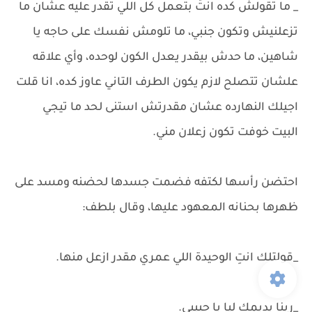
_ ما تقولش كده انتَ بتعمل كل اللي تقدر عليه عشان ما
تزعلنيش وتكون جنبي، ما تلومش نفسك على حاجه يا
شاهين، ما حدش بيقدر يعدل الكون لوحده، وأي علاقه
علشان تتصلح لازم يكون الطرف التاني عاوز كده، انا قلت
اجيلك النهارده عشان مقدرتش استنى لحد ما تيجي
البيت خوفت تكون زعلان مني.
احتضن رأسها لكتفه فضمت جسدها لحضنه ومسد على
ظهرها بحنانه المعهود عليها، وقال بلطف:
_قولتلك انتِ الوحيدة اللي عمري مقدر ازعل منها.
_ربنا يديمك ليا يا حبيبي.