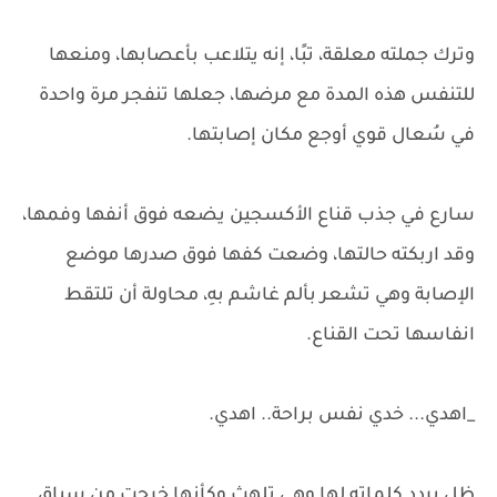
وترك جملته معلقة، تبًا، إنه يتلاعب بأعصابها، ومنعها
للتنفس هذه المدة مع مرضها، جعلها تنفجر مرة واحدة
في سُعال قوي أوجع مكان إصابتها.
سارع في جذب قناع الأكسجين يضعه فوق أنفها وفمها،
وقد اربكته حالتها، وضعت كفها فوق صدرها موضع
الإصابة وهي تشعر بألم غاشم بهِ، محاولة أن تلتقط
انفاسها تحت القناع.
_اهدي... خدي نفس براحة.. اهدي.
ظل يردد كلماته لها وهي تلهث وكأنها خرجت من سباق