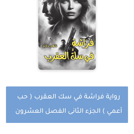
رواية فراشة في سك العقرب ( حب
أعمي ) الجزء الثانى الفصل العشرون