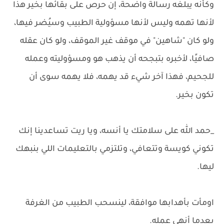
وكأنه يبلغه رسالة واضحة، إن حرص على بقائها بخير هذا
لأنها تهمه وليس لأنها مسؤولية الطبيب وسيُضر فيها،
ولو كان "شاهين" في موقف غير الموقف، ولو كان عقله
صافيًا، لأخبره بتبجحه أن يذهب هو ومسؤوليته وعمله
للجحيم، فهذا آخر شيء قد يهمه، فلا يهمه سوى أن
تكون بخير.
_حمد الله على سلامتك يا أنسه، ويا ريت تساعدينا إنك
تكوني كويسة وتتعافي، وتلتزمي بالتعليمات اللي بنبهك
ليها.
اومأت بأهدابها موافقة، لينسحب الطبيب من الغرفة
بعدما أنهى عمله.