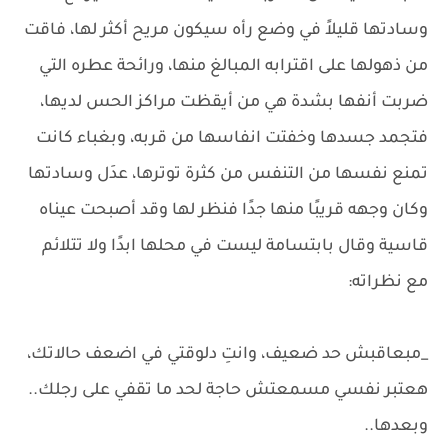
وسادتها قليلاً في وضع رأه سيكون مريح أكثر لها، فاقت
من ذهولها على اقترابه المبالغ منها، ورائحة عطره التي
ضربت أنفها بشدة هي من أيقظت مراكز الحس لديها،
فتجمد جسدها وخفتت انفاسها من قربه، وبغباء كانت
تمنع نفسها من التنفس من كثرة توترها، عدَل وسادتها
وكان وجهه قريبًا منها جدًا فنظر لها وقد أصبحت عيناه
قاسية وقال بابتسامة ليست في محلها ابدًا ولا تتلائم
مع نظراته:
_مبعاقبش حد ضعيف، وانتِ دلوقتي في اضعف حالاتك،
هعتبر نفسي مسمعتش حاجة لحد ما تقفي على رجلك..
وبعدها..