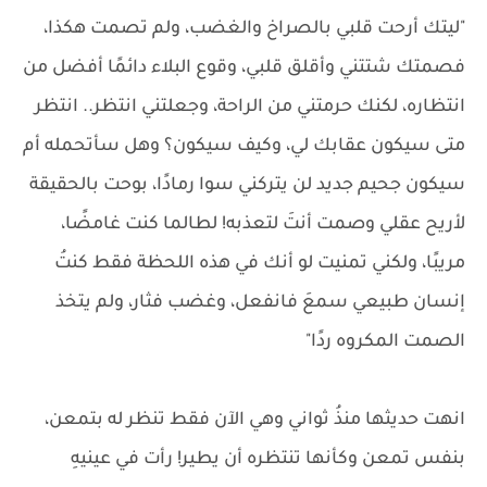
"ليتك أرحت قلبي بالصراخ والغضب، ولم تصمت هكذا،
فصمتك شتتني وأقلق قلبي، وقوع البلاء دائمًا أفضل من
انتظاره، لكنك حرمتني من الراحة، وجعلتني انتظر.. انتظر
متى سيكون عقابك لي، وكيف سيكون؟ وهل سأتحمله أم
سيكون جحيم جديد لن يتركني سوا رمادًا، بوحت بالحقيقة
لأريح عقلي وصمت أنتَ لتعذبه! لطالما كنت غامضًا،
مريبًا، ولكني تمنيت لو أنك في هذه اللحظة فقط كنتُ
إنسان طبيعي سمعَ فانفعل، وغضب فثار، ولم يتخذ
الصمت المكروه ردًا"
انهت حديثها منذُ ثواني وهي الآن فقط تنظر له بتمعن،
بنفس تمعن وكأنها تنتظره أن يطير! رأت في عينيهِ