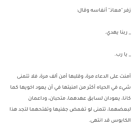
زفر "معاذ" أنفاسه وقال:
_ ربنا يهدي.
_ يا رب.
أمنت على الدعاء مرة، وقلبها أمن ألف مرة، فلا تتمنى
شيء في الحياه أكثر من امنيتها في أن يعود اخويها كما
كانا، يعودان لسابق عهدهما، متحبان، وداعمان
لبعضهما، تتمنى لو تغمض جفنيها وتفتحهما لتجد هذا
الكابوس قد انتهى.