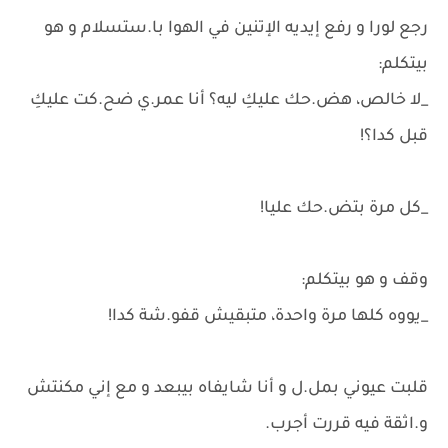
رجع لورا و رفع إيديه الإتنين في الهوا با.ستسلام و هو
بيتكلم:
_لا خالص، هض.حك عليكِ ليه؟ أنا عمر.ي ضح.كت عليكِ
قبل كدا؟!
_كل مرة بتض.حك عليا!
وقف و هو بيتكلم:
_يووه كلها مرة واحدة، متبقيش قفو.شة كدا!
قلبت عيوني بمل.ل و أنا شايفاه بيبعد و مع إني مكنتش
و.اثقة فيه قررت أجرب.