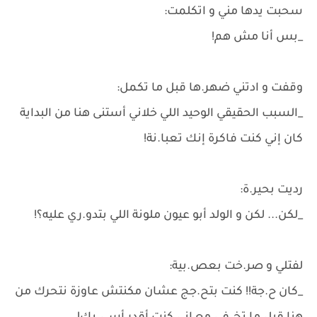
سحبت يدها مني و اتكلمت:
_بس أنا مش هم!
وقفت و ادتني ضهر.ها قبل ما تكمل:
_السبب الحقيقي الوحيد اللي خلاني أستنى هنا من البداية
كان إني كنت فاكرة إنك تعبا.نة!
رديت بحير.ة:
_لكن... لكن و الولد أبو عيون ملونة اللي بتدو.ري عليه؟!
لفتلي و صر.خت بعص.بية:
_كان ح.جة!! كنت بتح.جج عشان مكنتش عاوزة نتحرك من