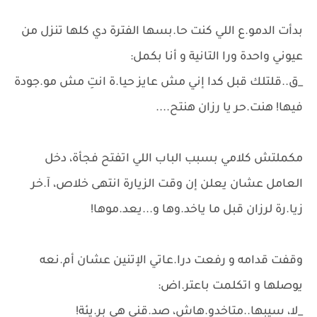
بدأت الدمو.ع اللي كنت حا.بسها الفترة دي كلها تنزل من
عيوني واحدة ورا التانية و أنا بكمل:
_ق..قلتلك قبل كدا إني مش عايز حيا.ة انتِ مش مو.جودة
فيها! هنت.حر يا رزان هنتح....
مكملتش كلامي بسبب الباب اللي اتفتح فجأة، دخل
العامل عشان يعلن إن وقت الزيارة انتهى خلاص، آ.خر
زيا.رة لرزان قبل ما ياخد.وها و...يعد.موها!
وقفت قدامه و رفعت درا.عاتي الإتنين عشان أم.نعه
يوصلها و اتكلمت باعتر.اض:
_لا، سيبها..متاخدو.هاش، صد.قني هي بر.يئة!