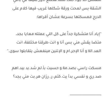
ملقتش حد جوا، كنت لسه هطلع أدور عليها في باقي
الشقة بس لمحت ورقة شكلها غريب فيها كلام على
الدرج فمسكتها بسرعة عشان أقراها:
"إياد أنا متشكرة جداً على كل اللي عملته معايا بجد،
متضا.يقش مني بس أنا و انت طرقنا مختلفة، انت
العد.الة و أنا الإجر.ام و الإتنين مينفعش يتقابلوا سوى."
مسكت راسي بصد.مة و حسيت بأ.لم شد.يد بيد.اهم
صد.ري و نفسي بدأ يت.كتم، ر..رزان هر.بت مني بجد؟
___________________