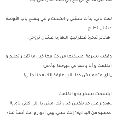
هنا قبل ما تخ.في مع إني كنت أقدر أسي.بك!
لفت تاني، بدأت تمشي و اتكلمت و هي بتفتح باب الأوضة
عشان تطلع:
_هحجز تذكرة قطر ليكِ النهاردا عشان تروحي.
وقفت بسرعة، مسكتها من كتا.فها قبل ما تقد.ر تطلع و
اتكلمت و أنا باصة في عيونها بيأ.س:
_ناي متعمليش كدا..انتِ عارفة إنك محتا.جاني!
ابتسمت بسخر.ية و اتكلمت:
_هدو.ر على حد بنفس قد.راتك، مش دا اللي كنتي ناو.ية
تعمليه من البدا.ية؟ إنك تسي.بيني أدو.ر و انتِ أصلاً هنا؟!