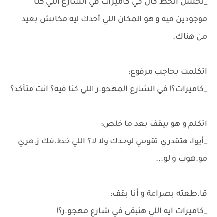
_لحسن الحظ كان في كاميرات في الشارع اللي كنا
موجودين فيه و هو المكان اللي أخدك ليه مكانش بعيد
من هناك.
اتكلمت بحاجب مرفوع:
_كاميرات؟! في الشارع المهجو.ر اللي كنا فيه؟ انت متأكد؟
اتكلم و هو بيقف بعد ما خلص:
_أيوا، هتقدري تقومي لوحدك ولا لا؟ اللي خط.فك ز.هري
مو.هوب و لو...
قا.طعته بصرامة و أنا بقف:
_كاميرات ايه اللي هتبقى في شارع مهجو.ر؟!