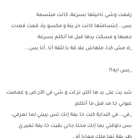
رفعت وشي ناحيتها بسرعة، كانت مبتسمة
بس...إبتسامتها كانت حز.ينة و مكسو.رة، قمت قعدت
جمبها و مسكت يدها قبل ما أتكلم بسرعة:
_لا مش كدا، ملهاش علا.قة با.لثقة أنا..أنا بس...
_بس ايه؟!
شد.يت على يد.ها أكتر، نز.لت و.شي في الأر.ض و غمضت
عيوني جا.مد قبل ما أتكلم:
_في...في البداية كنت خا.يفة إنك تس.يبيني لما تعرفي،
بس دلوقتي بما إنك محتا.جاني بقيت خا.يفة تغير.ي
طر.يقة تعا.ملك معايا أو...