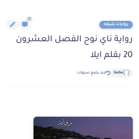
0
روايات شيقه
رواية ناي نوح الفصل العشرون
20 بقلم ايلا
GeGe
منذ بضع سنوات