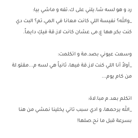
رد و هو لسه شا.يلني على ك.تفه و ماشي بيا:
_والله؟ نفيسة اللي كانت معانا في المي.تم؟ البت دي
كنت بكر.هها ع.مى عشان كانت لاز.قة فيكِ دايماً.
وسعت عيوني بصد.مة و اتكلمت:
_أولاً أنا اللي كنت لاز.قة فيها، ثانياً هي لسه م...مقتو.لة
من كام يوم...
اتكلم بعد.م مبا.لاة:
_الله يرحمها، و ادي سبب تاني يخلينا نمشي من هنا
بسرعة قبل ما نح.صلها!