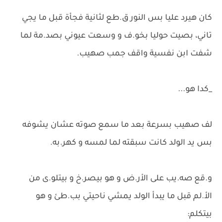
كان هيرد عليا بس النور ق.طع لثانية فجأة قبل ما يجي
تاني، بصيت حوليا بخو.ف و وسعت عيوني بصد.مة لما
شفت ابن نفسية واقف جمب صهيب.
_كدا هو...
لف صهيب بسرعة بعد ما سمع صوته عشان يشوفه
بس يد الولد كانت سبقته لما لمسه و كهر.به.
و.قع صه.يب على الأر.ض و هو بيصر.خ و بيتلو.ى من
الأ.لم قبل ما يبدأ الولد يمشي ناحيتي بب.طئ و هو
بيتكلم: