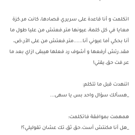
اتكلمت و أنا قاعدة على سريري قصادها، كانت مر.كزة
معايا في كل كلمة، عيونها متر.فعتش من عليا طول ما
أنا بحكي أما عيوني أنا......متر.فعتش من على الأر.ض،
مقد.رتش أرفعها و أشوف رد فعلها هيبقى ازاي بعد ما
عر.فت حق.يقتي!
اتنهدت قبل ما تتكلم:
_هسألك سؤال واحد بس يا سهى...
همهمت بموافقة فاتكلمت:
_هل أنا مكنتش أست.حق ثق.تك عشان تقوليلي؟!