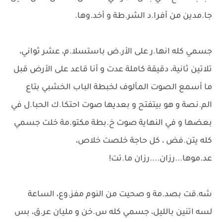
جا.مدين من أفرا.د الشر.طة و أخد.وها.
جسمي كله انها.ر على الأر.ض باستسلا.م، عشر ثواني،
تلاتين ثانية، دقيقة كاملة عدت و أنا قاعد على الأرض قبل
ما أسمع الصوت المألوف لخبطة الباب الخشبي بتاع
الم.نصة و هو بيتفتح و بعديها صوت احتكا.ك الحبا.ل في
بعضها و في النهاية صوت خ.بطة مكتو.مة خلت جسمي
كله يتن.فض ، كل حاجة خلصت خلاص،
عد.موها...رزان....رزان ما.تت!
شه.قت بصد.مة و صحيت من النوم مفز.وع، الساعة
لسه اتنين بالليل، جسمي كله س.خن و مليان عر.ق، بس