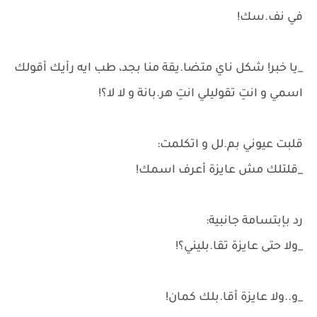
في نف.سك!
_يا خبر! شكل ناي متضا.يقة منا بجد، طب ايه رأيك أقولك
اسمي و انتِ تقوليلي انتِ هر.بانة و لا لا؟!
قلبت عيوني بم.لل و اتكلمت:
_قلتلك مش عايزة أعرف اسمك!
رد بإبتسامة جانبية:
_ولا حتى عايزة تقا.بليني؟!
_و..ولا عايزة أقا.بلك كمان!