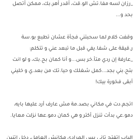
_رزان لسه مفا.تش الو.قت، أقدر أهر.بك، ممكن أتصل
بحد و...
وقفت كلام لما سحبتني فجأة عشان تطبع بو.سة
ر.قيقة على شفا.يفي قبل ما تبعد عني و تتكلم:
_عارفة إن ردي متأ.خر بس...و أنا كمان بح.بك، و لو انت
بتح.بني بجد...كمل شغلك و حيا.تك من بعد.ي و خليني
أبقى فخورة بيك!
اتجم.دت في مكاني بصد.مة مش عارف أرد عليها بايه،
دمو.عي بدأت تنزل أكتر و هي كمان دمو.عها نزلت معايا.
الباب اتفتح تاني بس المرادي مكانش العامل، دخل اتنين