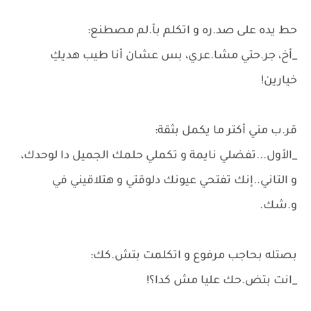
حط يده على صد.ره و اتكلم بأ.لم مصطنع:
_أخ، جر.حتي مشا.عري، بس عشان أنا طيب هديكِ
خيارين!
قر.ب مني أكتر ما يكمل بثقة:
_الأول...تفضلي نايمة و تكملي حلمك الجميل دا لوحدك،
و التاني..إنك تفتحي عيونك دلوقتي و هتلاقيني في
و.شك.
بصتله بحاجب مرفوع و اتكلمت بتش.كك:
_انت بتض.حك عليا مش كدا؟!