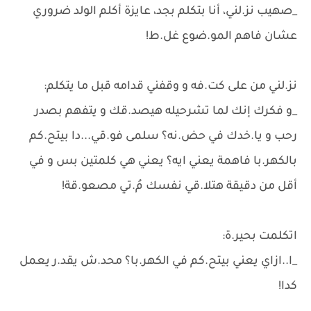
_صهيب نز.لني، أنا بتكلم بجد، عايزة أكلم الولد ضروري
عشان فاهم المو.ضوع غل.ط!
نز.لني من على كت.فه و وقفني قدامه قبل ما يتكلم:
_و فكرك إنك لما تشرحيله هيصد.قك و يتفهم بصدر
رحب و يا.خدك في حض.نه؟ سلمى فو.قي...دا بيتح.كم
بالكهر.با فاهمة يعني ايه؟ يعني هي كلمتين بس و في
أقل من دقيقة هتلا.قي نفسك مُ.تي مصعو.قة!
اتكلمت بحير.ة:
_ا..ازاي يعني بيتح.كم في الكهر.با؟ محد.ش يقد.ر يعمل
كدا!