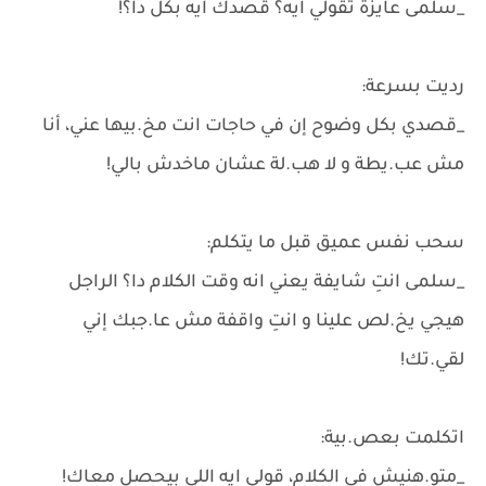
_سلمى عايزة تقولي ايه؟ قصدك ايه بكل دا؟!
رديت بسرعة:
_قصدي بكل وضوح إن في حاجات انت مخ.بيها عني، أنا
مش عب.يطة و لا هب.لة عشان ماخدش بالي!
سحب نفس عميق قبل ما يتكلم:
_سلمى انتِ شايفة يعني انه وقت الكلام دا؟ الراجل
هيجي يخ.لص علينا و انتِ واقفة مش عا.جبك إني
لقي.تك!
اتكلمت بعص.بية:
_متو.هنيش في الكلام، قولي ايه اللي بيحصل معاك!