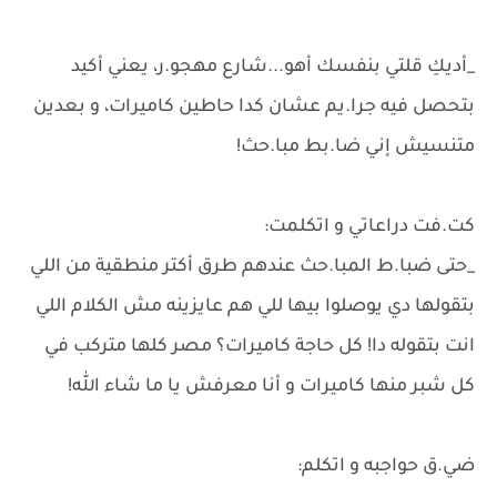
_أديكِ قلتي بنفسك أهو...شارع مهجو.ر، يعني أكيد
بتحصل فيه جرا.يم عشان كدا حاطين كاميرات، و بعدين
متنسيش إني ضا.بط مبا.حث!
كت.فت دراعاتي و اتكلمت:
_حتى ضبا.ط المبا.حث عندهم طرق أكتر منطقية من اللي
بتقولها دي يوصلوا بيها للي هم عايزينه مش الكلام اللي
انت بتقوله دا! كل حاجة كاميرات؟ مصر كلها متركب في
كل شبر منها كاميرات و أنا معرفش يا ما شاء الله!
ضي.ق حواجبه و اتكلم: