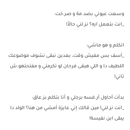
وسعت عيوني بصد.مة و صر.خت:
_انت بتعمل ايه؟ نز.لني حالاً!
اتكلم و هو ماشي:
_آسف بس مفيش وقت، بعدين نبقى نشوف موضوعك
اللطيف دا و اللي هبقى فرحان لو تكرمتي و مفتحتهو.ش
تاني!
بدأت أحاول أر.فسه برجلي و أنا بتكلم بز.عاق:
_انت نز.لني! مين قالك إني عايزة أمشي من هنا؟ الولد دا
يبقى ابن نفيسة!