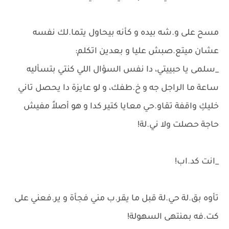
مسح على و.شه بيده و كأنه بيحاول يتما.لك نفسه
عشان ميتع.صبش عليا و بعدين اتكلم:
_سلمى يا حبييتي، دا نفس السؤال اللي كنتي بتسأليه
ساعة ما الراجل جه و خ.طفك، و لو عايزة دا يحصل تاني
خليكِ واقفة تقاو.حي معايا كتير كدا و هو أصلاً مفيش
حاجة حصلت ولا ني.لة!
_انت كد.اب!
تأوه بق.لة حي.لة قبل ما يقر.ب مني فجأة و ير.فعني على
كت.فه بمنتهى السهولة!