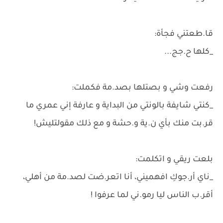
قا.طعتني فجأة:
_كلها ح.جج...
رفعت وشي و بصتلها بصد.مة فكملت:
_كنتي شايفة بالونتي من البداية و عارفة إني عمري ما
قر.بت منك بأي ن.ية و.حشة و مع ذلك مقولتليش!
بلعت ريقي و اتكلمت:
_ناي أر.جوكِ افهميني، أنا اتعر.ضت لصد.مة من أهلي،
أقر.ب الناس ليا رمو.ني لما عرفوا !