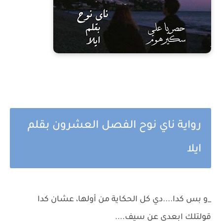
رواية ناي نوح الفصل العشرون بقلم
ايلا
_و بس كدا....دي كل الحكاية من أولها، عشان كدا
قولتلك ابعدي عن سيف....