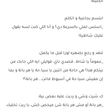
الجنينة.
ابتسم بجانبية و اتكلم:
_استس.لمتي بالسرعة دي؟ و أنا اللي كنت لسه بقول
عليكِ شاطرة!
تنهد و رجع بضهره لورا قبل ما يكمل:
_عموماً يا شاط..قصدي ناي، قوليلي ايه اللي جابك من
بيتكم هنا؟ هي حاجة من اتنين يا سيا.حة يا هر.بانة و بما
إن مفيش سيا.حة في أسيوط فانتِ...هر.بانة؟!
ك.شرت وشي و رديت عليه بعص.بية:
_هر.بانة أو مش هر.بانة شئ ميخص.كش، يا ريت تخليك