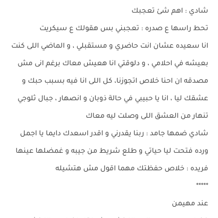
شادي : اهم شئ تعجبك
تحط راسها ع صدره : تعجبني بس هقولك ع سيكريت
انا سعيده عشان انت حاضري و مستقبلي ، و الماضي اللى كنت
بعيشه في احلامي ، و دلوقتي انا هعيش معاك برغم انى مش
مصدقه ان احنا خلاص اتجوزنا، كل اللى انا فيه بسبب حبك و
عشقك ليا ، انا يا حبيبي في حالة ذوبان و انصهار ، جبال ثلوجي
تنهار من العشق اللى وصلت ليه معاك
شادي ضمها جامد : ربنا يقدرني و اقدر اسعدك دايما يا اجمل
ورده فتحت ليا حياتي و طلع شريط من جيبه و غمضلها عينها
فريده : خلاص حفظتك مهما اقول مش هتشيله
*****
عند مهيمن