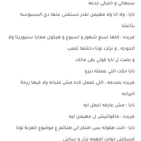
سبهالي و خليكي جدعه
نايا : ولا انا ولا مهيمن نقدر نستغنى عنها دي البسبوسه
بتاعتنا
فريده : كلها تسع شهور و اسبوع و هيكون معايا سنيوريتا ولا
الحوجه ، و نزلت توتا دخلتها تلعب
و بصت ل نايا قولي بقى مالك
نايا حكت اللي عملته ديرو
فريده بصدمه : اللي تعمل كده مش غلبانه ولا فيها ريحة
البراءه
نايا : مش عارفه اعمل ايه
فريده : ماقولتيش ل مهيمن ليه
نايا : كنت هقوله بس افتكر اني هتكلم ع موضوع كهربة توتا
فسكتني حولت افهمه نزل و سابني