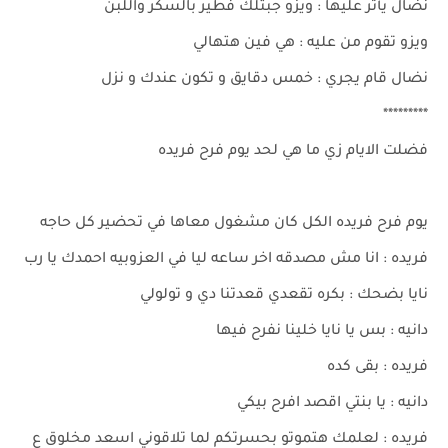
نضال يأثر عليها : ويزو جبتلك فطير بالسكر واللبن
ويزو تقوم من عليه : هي فين هتهالي
نضال قام يجري : خمس دقايق و تكون عندك و نزل
*********
فضلت الايام زي ما هي لحد يوم فرح فريده
يوم فرح فريده الكل كان مشغول معاها في تحضير كل حاجه
فريده : انا مش مصدقه اخر ساعه ليا في العزوبيه احمدك يا رب
نايا بضحك : بكره تقعدي قعدتنا دي و تولولي
دانيه : بس يا نايا خلينا نفرح فيها
فريده : بقى كده
دانيه : يا بنتي اقصد افرح بيكي
فريده : لعلمك هتموتو بحسرتكم لما تلاقوني اسعد مخلوق ع