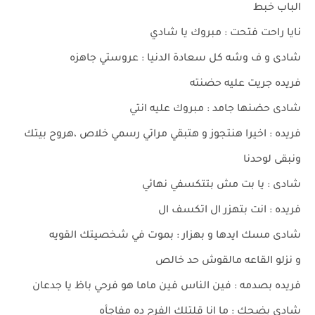
الباب خبط
نايا راحت فتحت : مبروك يا شادي
شادى و ف وشه كل سعادة الدنيا : عروستي جاهزه
فريده جريت عليه حضنته
شادى حضنها جامد : مبروك عليه انتي
فريده : اخيرا هنتجوز و هتبقي مراتي رسمي خلاص ،هروح بيتك
ونبقى لوحدنا
شادى : يا بت مش بتتكسفي نهائي
فريده : انت بتهزر ال اتكسف ال
شادى مسك ايدها و بهزار : بموت في شخصيتك القويه
و نزلو القاعه مالقوش حد خالص
فريده بصدمه : فين الناس فين ماما هو فرحي باظ يا جدعان
شادى بضحك : ما انا قلتلك الفرح ده مفاجأه