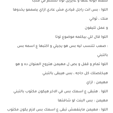
سقط ابوته عنها و عايزين توتا تتسلم في ملجأ
اللوا : بس انت راجل قيادي مش عادي ازاي يصممو يخدوها
منك ، ثواني
و عمل تليفون
اللوا قال للي بيكلمه موضوع توتا
: صعب تتنسب ليه بس هو يجيلي و اكتبها ع اسمه بس
بالتبني
اللوا تمام و قفل و بص ل مهيمن هتروح العنوان ده و هو
هيخلصلك كل حاجه ، بس هيبقى بالتبني
مهيمن : ازاي
اللوا . هتبقى ع اسمك بس في الاخر هيكون مكتوب بالتبني
مهيمن : بس البنت لو شافتها
اللوا : مهيمن ماينفعش تبقى ع اسمك بس لازم يكون مكتوب