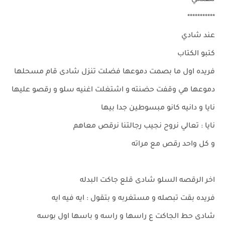
تتفتحي
***********
عند شادي
كتبو الكتاب
فريده اول ما بصمت دموعها فضلت تنزل شادى قام مسحلها
دموعها هي وقفت حضنته و اشتغلت اغنيه سلو و رقصو عليها
نايا و دانيه كانو مبسوطين جدا بيها
نايا : تعالي نروح نجيب رجالتنا نرقص معاهم
و كل واحد رقص مع مراته
اخر الرقصه السلو شادى قلع جاكت البدله
فريده بقت تبصله و مستغربه و بتقول : ايه فيه ايه
شادى حط الجاكت ع راسها و راسه و باسها اول بوسه