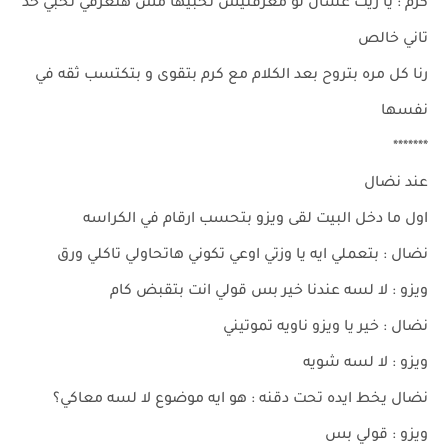
كرم : يا ريت عشان لو معرفتيش تحبيها مش هتعرفي تحبي حد
تاني خالص
رنا كل مره بتروح بعد الكلام مع كرم بتقوى و بتكتسب ثقه في
نفسها
*******
عند نضال
اول ما دخل البيت لقى ويزو بتحسب ارقام في الكراسه
نضال : بتعملي ايه يا وزتي اوعي تكوني هاتحاولي تاكلي ورق
ويزو : لا لسه عندنا خير بس قولي انت بتقبض كام
نضال : خير يا ويزو ناويه تموتيني
ويزو : لا لسه شويه
نضال يخط ايده تحت دقنه : هو ايه موضوع لا لسه معاكي؟
ويزو : قولي بس