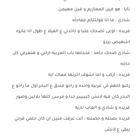
نايا : هو فين المعازيم و فين مهيمن
شادى : ما انا قولتلكم مفاجأه
فريده : اوعى تضحك عليا و تاخدني ع الفيلا ع طول انا عايزه
اشهيص بردو
شادى ضحك جامد : فتحلها باب العربيه اركبي و هتعرفي كل
حاجه
فريده : اركب و اما اشوف اخرتها معاك ايه
ركبو كلهم في عربيه واحده و راحو فندق ع البحر اول ما راحو ع
البحر كان فيه لانش كبيييير جدا و مرسى كلها بلالين وصور
فريده و شادي و العاب ناريه
فريده بصتله و حضنته : انت عرفت منين ان كان حلمي فرحي
يبقى ع لانش