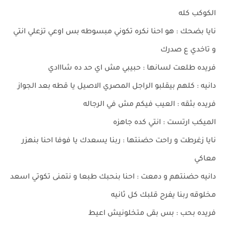
الكوكب كله
نايا بضحك : هو احنا نكره تكوني مبسوطه بس اوعي تزعلي انتي
و تاخدي ع صدرك
فريده طلعت لسانها : حبيبي مش اي حد ده شااادي
دانيه : كلهم بيقلبو الراجل المصري الاصيل يا قطه بعد الجواز
فريده بثقه : العيب فيكم مش في الرجاله
الميكب ارتست : انتي كده جاهزه
نايا زغرطت و راحت حضنتها : ربنا يسعدك يا فوفا احنا بنهزر
معاكي
دانيه حضنتهم و دمعت : احنا بنحبك طبعا و نتمنى تكوتي اسعد
مخلوقه ربنا يفرح قلبك كل ثانيه
فريده بحب : بس بقى متخلونيش اعيط