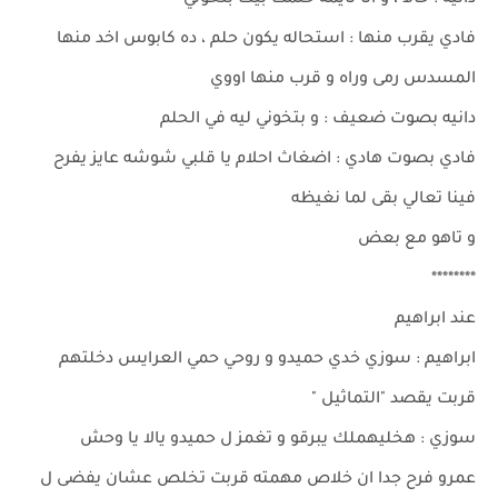
دانيه : حالا ، و انا نايمه حلمت بيك بتخوني
فادي يقرب منها : استحاله يكون حلم ، ده كابوس اخد منها
المسدس رمى وراه و قرب منها اووي
دانيه بصوت ضعيف : و بتخوني ليه في الحلم
فادي بصوت هادي : اضغاث احلام يا قلبي شوشه عايز يفرح
فينا تعالي بقى لما نغيظه
و تاهو مع بعض
********
عند ابراهيم
ابراهيم : سوزي خدي حميدو و روحي حمي العرايس دخلتهم
قربت يقصد "التماثيل "
سوزي : هخليهملك يبرقو و تغمز ل حميدو يالا يا وحش
عمرو فرح جدا ان خلاص مهمته قربت تخلص عشان يفضى ل