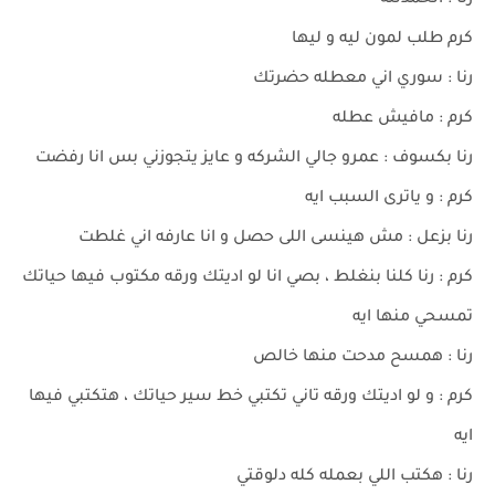
رنا : الحمدلله
كرم طلب لمون ليه و ليها
رنا : سوري اني معطله حضرتك
كرم : مافيش عطله
رنا بكسوف : عمرو جالي الشركه و عايز يتجوزني بس انا رفضت
كرم : و ياترى السبب ايه
رنا بزعل : مش هينسى اللى حصل و انا عارفه اني غلطت
كرم : رنا كلنا بنغلط ، بصي انا لو اديتك ورقه مكتوب فيها حياتك
تمسحي منها ايه
رنا : همسح مدحت منها خالص
كرم : و لو اديتك ورقه تاني تكتبي خط سير حياتك ، هتكتبي فيها
ايه
رنا : هكتب اللي بعمله كله دلوقتي