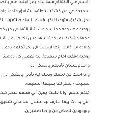
اقسم علي الانتقام منها بداء بمراقبتها علم بات
سميحة هي من كشفت خطتها لشفيق عندما واجه
رحل شفيق متوعدا لبكر يقسم بإنهاء حياته والانتق
روحيه مصدومه مما سمعت شقيقتها هي من خطتت لك
عمها وشفيق بما حدث بينها وبين بكر هي من أقناع
والاده من ذالك إنها أرسلت الي بكر تعلمه بحمل أ
روحيه وقفت امام سميحة ليه تعملي كل ده مش حرا
واحلام عشان تأذيهم بالشكل ده
وانا اختك من لحمك ودمك ليه تأذني بالشكل دن.
سميحه / تنظر لها بعينها السليمه.
كلكم عملتوا وانا خلفت يمين أني هنتقم منكم كلك
انتي بداءت بيها عارفه ليه عشان ساعدتي شفيق 
ونوعودين لبعض من واحنا صغيرين.