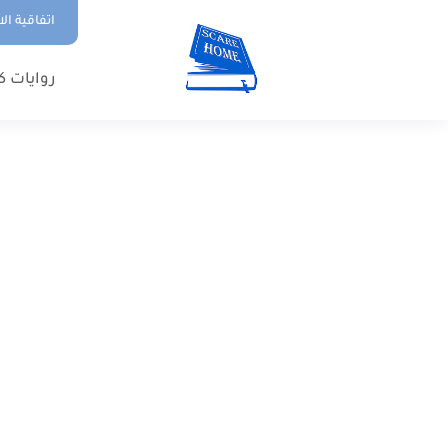
اتفاقية ال
روايات ك