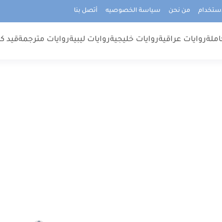
استخدام
من نحن
سياسة الخصوصيه
أتصل بنا
املة
روايات عراقية
روايات خليجية
روايات ليبية
روايات مترجمة
قيد كت