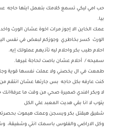
حب امي ليكي تسمع كلامك بتعمل ايتها حاجه عشا
بيا.
عمك الخاين الا إجوز مرات اخوة عشان الورث وا
الورث كسر بخاطري وجوزكم لبعض في نفس اليوم 
احلام طيب بكر واحلام ليه تأذيهم عملولك إيه.
سميحه / أحلام عشان باصت لحاجة غيرها.
طمعت في ال يخصني ولا عملت نفسها قوية وجات
كنت عارفه بكل حاجه بس جارتها عشان انتقم من
لا وبكر افندي ضميرة صحي من وقت ما عرفةانك حب
يتوب لا انا بقي هديت المعبد علي الكل
شفيق هيقتل بكر ويسجن وعمك هيموت بحصرته و
وكل الاراضي والفلوس باسمك انتي وشفيقة، وش