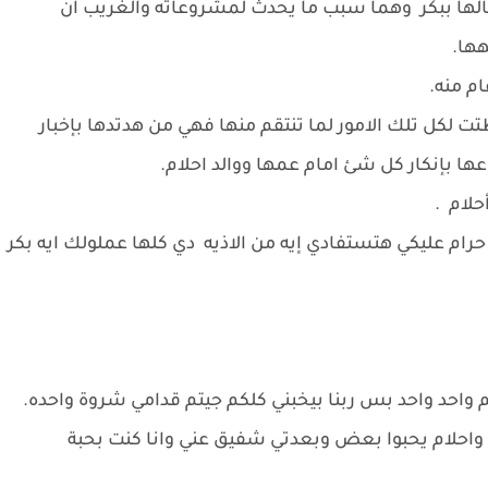
صالها ببكر وهما سبب ما يحدث لمشروعاته والغريب ان
ها.
ام منه.
ل تلك الامور لما تنتقم منها فهي من هدتدها بإخبار
ها بإنكار كل شئ امام عمها ووالد احلام.
حلام .
م عليكي هتستفادي إيه من الاذيه دي كلها عملولك ايه بكر
م واحد واحد بس ربنا بيخبني كلكم جيتم قدامي شروة واحده.
واحلام يحبوا بعض وبعدتي شفيق عني وانا كنت بحبة