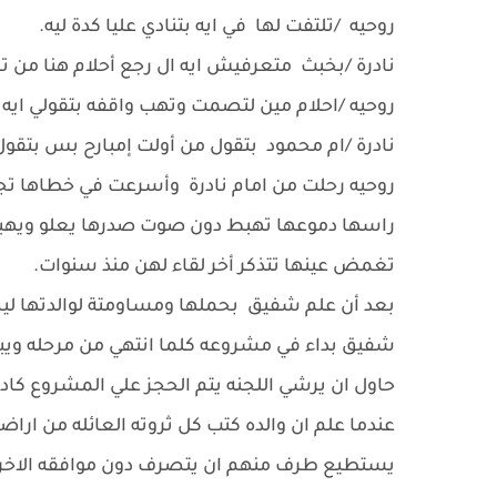
روحيه /تلتفت لها في ايه بتنادي عليا كدة ليه.
نادرة /بخبث متعرفيش ايه ال رجع أحلام هنا من تا
روحيه /احلام مين لتصمت وتهب واقفه بتقولي ايه
نادرة /ام محمود بتقول من أولت إمبارح بس بتقول
روحيه رحلت من امام نادرة وأسرعت في خطاها تجا
راسها دموعها تهبط دون صوت صدرها يعلو ويهب
تغمض عينها تتذكر أخر لقاء لهن منذ سنوات.
بعد أن علم شفيق بحملها ومساومتة لوالدتها ليص
شفيق بداء في مشروعه كلما انتهي من مرحله ويب
حاول ان يرشي اللجنه يتم الحجز علي المشروع كا
عندما علم ان والده كتب كل ثروته العائله من اراض
يستطيع طرف منهم ان يتصرف دون موافقه الاخر ، 