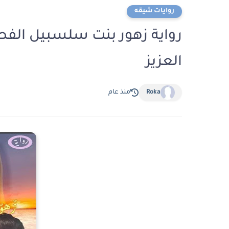
روايات شيقه
العزيز
Roka
منذ عام