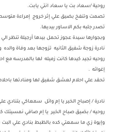
روحية /سعاد بت يا سعاد انتي يابت.
تصمت وتنفخ بضيق علي إثر خروج إمراءة متوسطة
تصدر جلبه بكم الاساور بيديها.
وبجوارها سيدة عجوز تحمل بيدها أرجيلة تنظر الي 
نادرة زوجة شفيق الثانيه تزوجها بعد وفاة والده 
روحيه تجيد كيدها كانت زميله لها بالمدرسه مع 
إغوائه .
تحقد علي احلام لعشق شفيق لها ومنادتها باحلا
نادرة / إصباح الخير يا إم وائل سمعاكي بتنادي عل
روحيه / بضيق صباح الخير يا إم صافي نمسيتك كو
وإيوة زي ما سمعتي كده بالظبط بنادي علي البت 