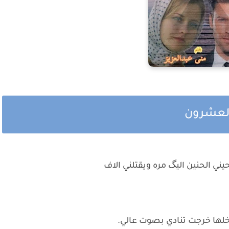
العشرون
ي الحنين اليگ مره ويقتلني الاف
خلها خرجت تنادي بصوت عالي.