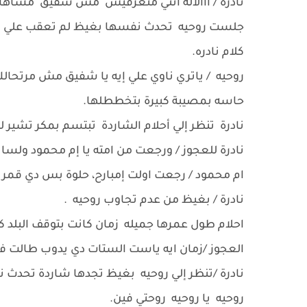
نادرة / اآألاله انتي متعرفيش مش شفيق مشاها
جلست روحيه تحدث نفسها بغيظ لم تعقب علي
كلام نادره.
روحيه / ياتري ناوي علي إيه يا شفيق مش مرتحال
حاسه بمصيبة كبيرة بتخططلها.
نادرة تنظر إلي أحلام الشاردة تبتسم بمكر تشير لل
نادرة للعجوز / ورجعت من امته يا إم محمود ولسات
ام محمود / رجعت اولت إمبارح، حلوة بس دي قمر
نادرة / بغيظ من عدم تجاوب روحيه .
احلام طول عمرها جميله زمان كانت بتوقف البلد ك
العجوز /زمان ايه ياست الستات دي يدوب طالت 
نادرة /تنظر إلي روحيه بغيظ تجدها شاردة تحدث
روحيه يا روحيه روحتي فين.