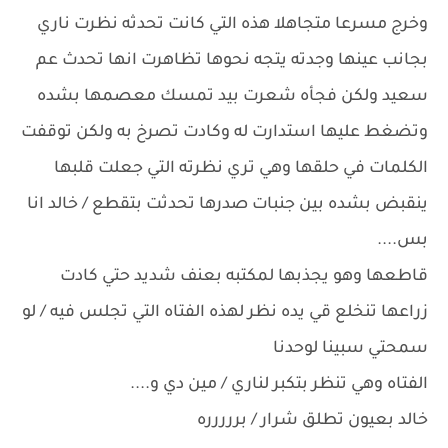
وخرج مسرعا متجاهلا هذه التي كانت تحدثه نظرت ناري
بجانب عينها وجدته يتجه نحوها تظاهرت انها تحدث عم
سعيد ولكن فجأه شعرت بيد تمسك معصمها بشده
وتضغط عليها استدارت له وكادت تصرخ به ولكن توقفت
الكلمات في حلقها وهي تري نظرته التي جعلت قلبها
ينقبض بشده بين جنبات صدرها تحدثت بتقطع / خالد انا
بس....
قاطعها وهو يجذبها لمكتبه بعنف شديد حتي كادت
زراعها تنخلع قي يده نظر لهذه الفتاه التي تجلس فيه / لو
سمحتي سبينا لوحدنا
الفتاه وهي تنظر بتكبر لناري / مين دي و....
خالد بعيون تطلق شرار / بررررره