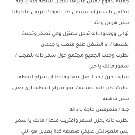
جميله بدموع / مش عايزاها تفضل ساكته كدة يا جنة
اتكلمي يا سمر لو سمحتي طب اقولك اتريقي عليا وانا
مش هزعل والله
ثواني ووجدوا دانه تدخل للمنزل وهي تصفر وتحدث
نفسها / اه الشغل طلع متعب يا جدعان
نظرت وجدت الجميع مجتمع حول سمر دانه بتعجب /
سمور مالك يا حبي
ساره بحزن / حد اتصل بيها وقالها ان سراج انخطف
نظرت لهم دانه بصدمه / عمو سراج انخطف ازي يعني
مش فاهمه
جنه / منعرفش حاجة يا دانه
نظرت دانه بحزن لسمر واقتربت منها / مالك يا سمر
بس متعودتش عليكي ضعيفه كدة بعدين هو انتي