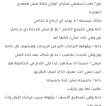
نور / طب اسمعي عشان ابوكي ليلته مش هتعدي
انهارده
مالك ببسمه / لا يوجد أي ازعاج لا تخافي
دانه وهي تتصنع الخجل / تؤ تؤ مش للدرجه دي يا راجل
نور وهي تكاد تبكي/ قالها ايه
دانه / بيقولها الجايات اكتر من الريحات وهشوف كل حاجه
نور وهي تتحدث بغضب / ده لو شاف بعد كده كملي
ايملي / حسنا انا سأذهب غدا لكي اقدم في الجامعة هلا
اتيت معي انت تعرف انا لا اعرف الطريق
دانه / ياشيخه مش كدة ياشيخه
نظرت لها نور يترقب
دانه وهي تصطنع الأسف / بتقوله سرب مراتك الأول وانا