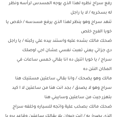
رفع سراج نظره لهذا الذي يوجه المسدس لرأسه ونظر
له بسخريه / لا يا راجل
تنهد سراج وهو ينظر لهذا الذي يرفع مسدسه / خلاص يا
خويا الفرح خلص
ضحك مالك بشده عليه واستند بيده علي ركبته / يا راجل
دي جزاتي يعني تعبت نفسي عشان اجي اوصلك
سراج / يا خويا اتنيل ده انا بقالي خمس ساعات في
المكان النتن ده
مالك وهو يضحك / وانا بقالي ساعتين مستنيك هنا
سراج وهو لا يصدق / بجد انت هنا من ساعتين لا ا كيد
بتهزر جيت من ساعتين وسايبني هنا
ضحك مالك بصخب علية واتجه للسياره وخلفه سراج
الذي يصرخ به / انت حيوان يلا بقالك ساعتين وقاعد بره يا