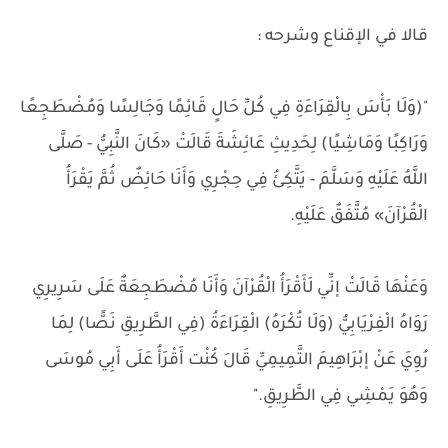
قالا في الإقناع وشرحه :
"(وَلَا بَأْسَ بِالْقِرَاءَةِ فِي كُلِّ حَالٍ قَائِمًا وَجَالِسًا وَمُضْطَجِعًا
وَرَاكِبًا وَمَاشِيًا) لِحَدِيثِ عَائِشَةَ قَالَتْ «كَانَ النَّبِيُّ - صَلَّى
اللَّهُ عَلَيْهِ وَسَلَّمَ - يَتَّكِئُ فِي حِجْرِي وَأَنَا حَائِضٌ ثُمَّ يَقْرَأُ
الْقُرْآنَ» مُتَّفَقٌ عَلَيْهِ.
وَعَنْهَا قَالَتْ إنِّي لَأَقْرَأُ الْقُرْآنَ وَأَنَا مُضْطَجِعَةٌ عَلَى سَرِيرِي
رَوَاهُ الْفِرْيَابِيُّ (وَلَا تُكْرَهُ) الْقِرَاءَةُ (فِي الطَّرِيقِ نَصًّا) لِمَا
رُوِيَ عَنْ إبْرَاهِيمَ التَّمِيمِيِّ قَالَ كُنْت أَقْرَأُ عَلَى أَبِي مُوسَى
وَهُوَ يَمْشِي فِي الطَّرِيقِ."