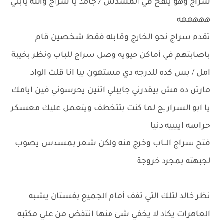
سراج وهو ينفخ في المسدس / جامد يا سراج والله يابني
هههههه
تقدم سراج نحو الخارج وقابله فقط شخصين قام
باصابتهم في أماكن حيويه وصل سراج للباب ونظر بخيبة
امل / بس كده للدرجه دي مستهون بيا انا قلت الواد
مارتن ده مش بيقدرني جايبلي اتنين يحرسوني فين ايامك
يا ابو السراريج لما كنت بتتخطف ويتعمل عليك معسكر
حراسه اييييه دنيا
فتح سراج الباب وخرج منه ولكن شعر بمسدس يصوب
لجبهته بمجرد خروجة
نظر خالد لتلك التي تقف أمام الجميع بفستان يشبه
العاهرات يكاد لا يخفي شئ منها انتفض من علي مكتبه