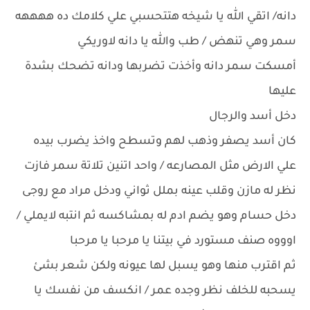
دانه/ اتقي الله يا شيخه هتتحسبي علي كلامك ده ههههه
سمر وهي تنهض / طب والله يا دانه لاوريكي
أمسكت سمر دانه وأخذت تضربها ودانه تضحك بشدة
عليها
دخل أسد والرجال
كان أسد يصفر وذهب لهم وتسطح واخذ يضرب بيده
علي الارض مثل المصارعه / واحد اتنين تلاتة سمر فازت
نظر له مازن وقلب عينه بملل ثواني ودخل مراد مع روجى
دخل حسام وهو يضم ادم له بمشاكسه ثم انتبه لايملي /
اوووه صنف مستورد في بيتنا يا مرحبا يا مرحبا
ثم اقترب منها وهو يسبل لها عيونه ولكن شعر بشئ
يسحبه للخلف نظر وجده عمر / انكسف من نفسك يا