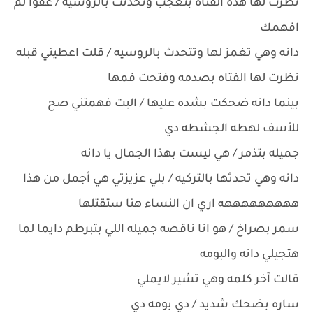
نظرت لها هذه الفتاه بتعجب وتحدثت بالروسيه / عفوا لم
افهمك
دانه وهي تغمز لها وتتحدث بالروسيه / قلت اعطيني قبله
نظرت لها الفتاه بصدمه وفتحت فمها
بينما دانه ضحكت بشده عليها / البت فهمتني صح
للأسف لهطه الجشطه دي
جميله بتذمر / هي ليست بهذا الجمال يا دانه
دانه وهي تحدثها بالتركيه / بلي عزيزتي هي أجمل من هذا
هههههههههه اري ان النساء هنا ستقتلها
سمر بصراخ / هو انا ناقصه جميله اللي بتبرطم دايما لما
هتجيلي دانه والبومه
قالت آخر كلمه وهي تشير لايملي
ساره بضحك شديد / دي بومه دي