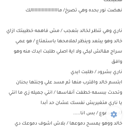
هظبطك
نهضت نور بحده وهي تصرخ/ مااااااااااااااااااالك
ناري وهي تنظر لخالد بتعجب / مش فاهمه خطيبتك ازاي
خالد وهو يبتعد وينظر لملامحها باستمتاع / هو عمي
سراج مقالش ليكي ولا اية اصلي طلبت ايدك منه وهو
وافق
ناري بشرود / طلبت ايدي
ابتسم خالد واقترب منها ثم مسد علي وجنتها بحنان
وتحدث ببسمه خطفت أنفاسها / انتي جميله زي ما انتي
يا ناري متغيريش نفسك عشان حد أبدا
ناري بدموع / بس انا.....
خالد ووهو يمسح دموعها / بلاش اشوف دموعك دي