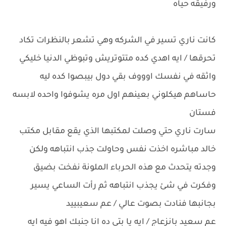
ورفيقه حياه
كانت ناري تسير في الشركه وهي تشعر بالنظرات تكاد
تحرقها / ايه اهدي كده متتوتريش وتبوظي الدنيا خليكي
واثقه في نفسك اوووف بقي دول بيبصوا كده ليه
حاساهم هيكلوني بعينهم اول مره يشوفوا واحده لابسه
فستان
سارت ناري حتي وصلت لمكتبها الذي يقع مقابل مكتب
خالد مباشره اخذت نفس وحاولت جذب انتباهه ولكن
وجدته يتحدث مع هذه الحرباء الملونة نفخت بضيق
وفكرت في شئ يجذب انتباهه ثم رأت الساعي يسير
بجانبها فنادت بصوت عالي / عم سعيبييد
عم سعيد بانزعاج / ايه يا بتي ده انا جنبك اهو فيه ايه