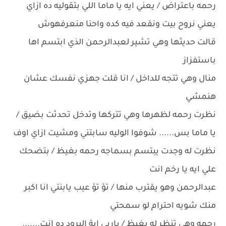
رحمه باعتراض / يعني ايه يا ماما اللي بتقوليه ده ازاي
يعني نروح بيت ونقعد فيه كده واحنا منعرفهوش
قالت حديثها وهي تشير لعبدالرحمن الذي ابتسم اها
باستفزاز
منال وهي تتجه للداخل / انا قلت جهزي نفسك عشان
هنمشي
نظرت رحمه لظهرها وهي تتركها وتدخل تحدثت بضيق /
يا ماما بس...... شوفوا الوليه سابتني ومشيت ازاي اوف
نظرت له وجدت يبتسم بسماجه رحمه بغيظ / بتضحك
علي ايه يا رخم انت
عبدالرحمن وهو يقترب منها / تؤ تؤ عيب يابنتي انا اكبر
منك شويه احترام لو سمحتي
رحمه وهي تنظر له بغيظ / ياربي اية البرود ده انت.......