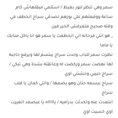
سمر وهي تنظر لنور بغيظ / استلمي مبقلهاش كام
ساعة ووقعتهم علي بوزهم تصدقي سراج انخطف في
وقته صحيح متعرفش الخير فين
_ هو انتي فرحانه اني انخطفت يا سمر هو انا باكل منابك
يا ماما
نظرت سمر للباب وجدت سراج يبتسم لها ويرفع حاجبه
لها نهضت سمر وركضت له وعانقته بشدة وهي تبكي /
سراج حبيبي وحشتني اوي
سراج ببسمه حنان وهو يضمها / وانتي كمان يا قلب
سراج
ابتعدت عنه وتحدثت بدراميه / ياااااه يا عبصمد اتغيرت
اوي خسيت اوي