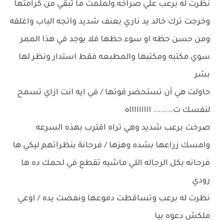
نظرت له برعب علي صراخه ولملمت ما تبقي من كرامتها
وخرجت ترك خالد يد ناري بعنف شديد واتجه الباب واغلقه
ومن حسن حظه او سوء حظها فلا يوجد في هذا الممر
سوي مكتبه ومكتبها والمطبعه فقط استدار ونظر لها
بشر
حاولت هي أن تستحضر قوتها / في ايه انت ازاي تسمح
لنفسك ت........ اااااااااه
صرخت برعب شديد وهي تراه اقترب بهذه السرعه
وامسك زراعها بشده وهزها / فرحانة بنظراتهم ليكي ها
فرحانه بكل الرجاله اللي ماشيه تقطع في لحمك ده ها
رودي
نظرت له برعب وتساقطت دموعها ونفضت يده / اوعي
ملكش دعوه بيا