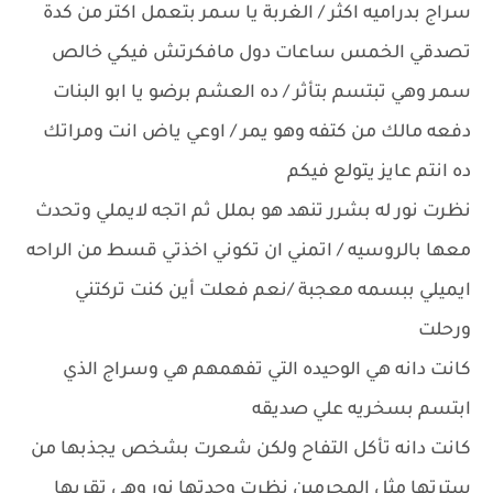
سراج بدراميه اكثر / الغربة يا سمر بتعمل اكتر من كدة
تصدقي الخمس ساعات دول مافكرتش فيكي خالص
سمر وهي تبتسم بتأثر / ده العشم برضو يا ابو البنات
دفعه مالك من كتفه وهو يمر / اوعي ياض انت ومراتك
ده انتم عايز يتولع فيكم
نظرت نور له بشرر تنهد هو بملل ثم اتجه لايملي وتحدث
معها بالروسيه / اتمني ان تكوني اخذتي قسط من الراحه
ايميلي ببسمه معجبة /نعم فعلت أين كنت تركتني
ورحلت
كانت دانه هي الوحيده التي تفهمهم هي وسراج الذي
ابتسم بسخريه علي صديقه
كانت دانه تأكل التفاح ولكن شعرت بشخص يجذبها من
سترتها مثل المجرمين نظرت وجدتها نور وهي تقربها