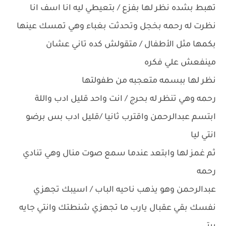
تهبط بشده نظر لها بفزع / بتعيطي ليه انا اسف انا
نظرت له رحمه بخجل وتحدثت بغباء وهي تمسك عينها
بكمها مثل الأطفال / متقولش كده تاني عشان
مينفعش علي فكره
نظر لها ببسمه متعجبه من طفولتها
رحمه وهي تنظر له بحرج / انت واحد قليل ادب واللة
ابتسم عبدالرحمن واقترب ثانيا /قليل ادب بس برضو
انتي ليا
ثم غمز لها وابتعد عندما سمع صوت منال وهي تنادي
رحمه
عبدالرحمن وهو يذهب ناحيه الباب / اسيبك تجهزي
نفسك بقي عقبال يارب ما تجهزي شنطتك وانتي جايه