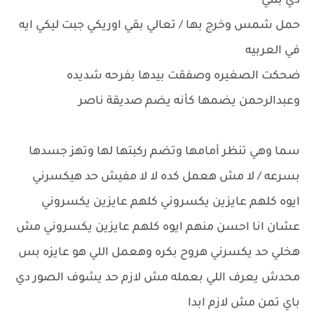
دي بنتي
حمل شمس وخرج بها / تعالي بقي اوريكي جبت ليكي ايه
في العربيه
ضحكت الصغيره وصفقت بيدها بفرحه شديده
وعبدالرحمن يضمها كأنه يضم صديقة ناصر
سما وهي تنظر أمامها وتضم ركبتها لها وتهز جسدها
بسرعه / لا مش هعمل كده لا لا مفيش حد هيكسرني
ايوه كلهم عايزين يكسروني كلهم عايزين يكسروني
عشان انا احسن منهم ايوه كلهم عايزين يكسروني مش
هخلي حد يكسرني هروح بكره وهعمل اللي هو عايزه بس
محدش يعرف اللي بعمله مش لازم حد يشوف الصور دي
باي تمن مش لازم ابدا