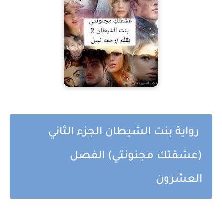
رواية بنت الشيطان الجزء الثاني
(عشقتك مجنونتي) الفصل
العشرون