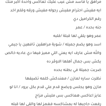
مراهق يا فاسد مش عيب عليك تعاكس واحدة اكبر منك
ايه مفيش احترام مفيش رجوله مفيش ورقه وقلم اخد
رقم الكراميل دي
جنه بحده / عمر
عمر وهو يلقي لها قبلة /قلبه
اسد وهو يضم جميله / شوية مراهقين تافهين يا جيمي
والله مش عارف ايه يعني اللي مميز فيها دي عاديه خالص
يكش بس جمال أهلها الاوڤر ده
ضربت جميلة في بطنه بحده
نظرت ساره لمازن / معندكش كلمه تضيفها
مازن وهو يجلس ويضع قدم علي قدم بكل برود / انا لو
عايز اعاكس هعاكس بس مليش مزاج
رفعت حاجبها له بمشاكسه فغمز لها والقي لها قبله