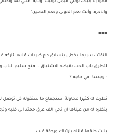
مالوا إلا إليك، تولني فيمن توليت، ولايةً أغتني بها وأكت
والآخرة، وأنت نعم المولى ونعم النصير."
■■■
التفتت سريعا بخطى يتسابق مع ضربات قلبها تاركه غرف
لتطرق باب الحب بقبضه الاشتياق .. فتح سليم الباب و
- وجددد!! في حاجه ؟!
نظرت له كثيرا محاولة استجماع ما ستقوله كى توصل له
بنظره له من عيناها ان تحي الف عرق ممتد الى قلبه وتجعل
بللت حلقها قائله بارتباك ورجفة قلب