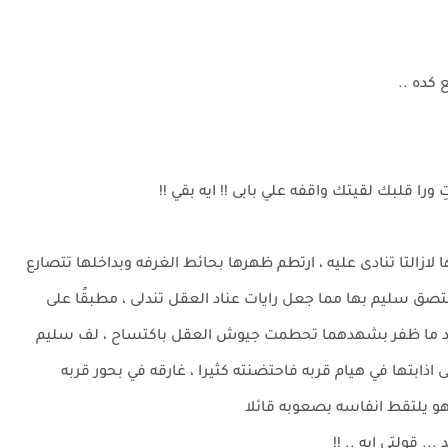
ع كده ..
ا قلبك لقيتك واقفه علي بابى !! ايه بقي !!
لازالتا تنادى عليه ، ارتطم ظهرها بحائط الغرفه وبداخلها تتصارع
تصق سليم بها مما جعل رايات عناد العقل تندلى ، مطبقًا على
رد ما ظفر بشهدهما تحطمت جيوش العقل باكتساح ، لف سليم
 اذابتها في هيام قربه فاحتضنته كثيرا ، غارقه في بحور قربه
و يلتقط انفاسه بصعوبه قائلا
. قولتى ايه .. !!