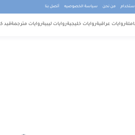
استخدام
من نحن
سياسة الخصوصيه
أتصل بنا
املة
روايات عراقية
روايات خليجية
روايات ليبية
روايات مترجمة
قيد كت