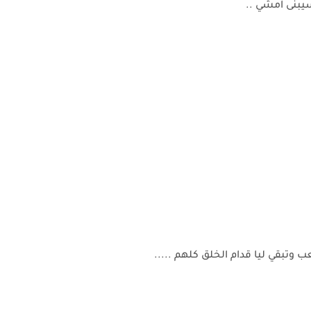
يبنى امشي ..
ب وتبقي ليا قدام الخلق كلهم .....