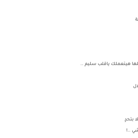
ة
كلها هيتعملك ياقلب سليم ..
ال
 بتحدٍ
ي ..!