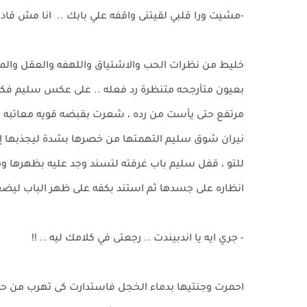
-مشيت ورا قلبي لقيتنى واقفه علي بابك .. انا مش قادر
خليط من نظرات الحب والاشتياق واللهفه والعقل والمن
بعيون متأرجحه متنظرة رد فعله .. على عكس سليم فكانت
مرتفع حتى يأست من رده ، شعرت بقبضه قويه معاتبه اعت
نيران شوق سليم التهمتها من خصرها بشدة ليجذبها إل
للتو ، قفل سليم باب غرفته لتسند وجد عليه بظهرها وهى
انظاره على جسدها ثم استند بكفه على ظهر الباب ليضع
- جري ايه يا اندبيندت .. رجعتى في كلامك ليه .. !!
احمرت وجنتيها بدماء الخجل فاستدارت كى تهرب من حصا