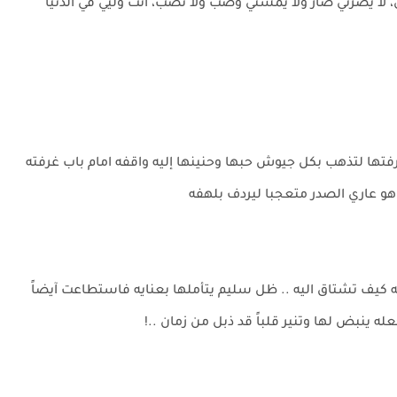
في، لا يضرني ضارٌ ولا يمسني وصبٌ ولا نصب، أنت وليي في الدنيا
تها لتذهب بكل جيوش حبها وحنينها إليه واقفه امام باب غرفته
هو عاري الصدر متعجبا ليردف بلهفه
 كيف تشتاق اليه .. ظل سليم يتأملها بعنايه فاستطاعت آيضاً
ه ينبض لها وتنير قلباً قد ذبل من زمان ..!