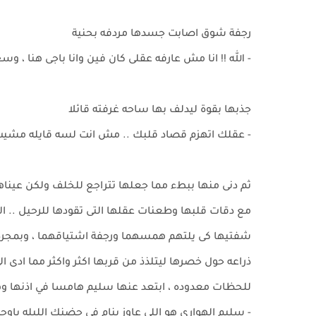
رجفة شوق اصابت جسدها مردفه بحنية
- الله !! انا مش عارفه عقلى كان فين وانا باجى هنا ، وس
جذبها بقوة ليدلف بها ساحه غرفته قائلا
- عقلك اتهزم قصاد قلبك .. مش انت لسه قايله مشيتِ ور
ثم دنى منها ببطء مما جعلها تتراجع للخلف ولكن عيناها 
مع دقات قلبها وطعنات عقلها التى تقودها للرحيل .. ال
شفتيها كى يلتهم همسهما ورجفة اشتياقهما ، وبمج
ذراعه حول خصرها ليتلذذ من قربها اكثر واكثر مما ادى الى
للحظات معدوده ، ابتعد عنها سليم هامسا في اذنها وه
- سليم الهواري هو اللي عاوز ينام في حضنك الليله ياوجد ..