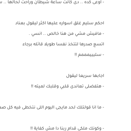
- اوعى كده .. دى كانت ساعة شيطان وراحت لحالها .. س
احكم سليم غلق اسواره عليها اكثر ليقول بعناد
- مافيش مشي من هنا خالص .. انسي .
اتسع صدرها لتتخذ نفسا طويلا قائله برجاء
- سليييمممم !!
اجابها سريعا ليقول
- هتفضلى تعاندى قلبي وقلبك لميته !!
- ما انا قولتلك لحد مايجى اليوم اللى نتخطى فيه كل صع
- وكونك ملكى قدام ربنا دا مش كفاية !!