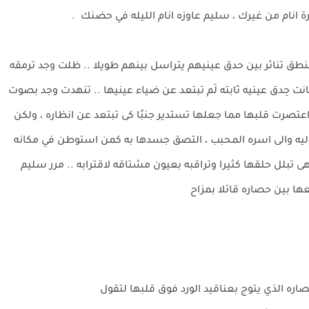
ة انام من غيرك ، سليم عاوزه انام الليله في حضنك .
طق تناثر بين حدق عينيهم يتراسل بينهم طويلا .. ظلت وجد ترمقه
 حِدق عينيه ثابته لَم تبتعد عن ضياء عينيها .. تنهدت وجد بصوت
صرت قلبها مما جعلها تستدير جنبًا كى تبتعد عن انظاره ، ولكن
يه والى اسره المحبب ، التصق جسدها به كمن استوطن في مكانه
 تبلل حلقها كثيرا وتراقبه بعيون مشتاقه لاقترابه .. مرر سليم
ها بين حصاره قائلا بمزاح
ره الذي يتوج بعناقيد الورد فوق قلبها لتقول