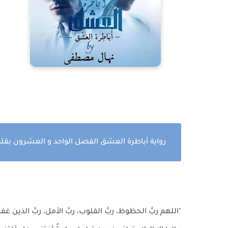
رواية أباطرة العشق الفصل الواحد و العشرون بق
‏"اللهم ربَّ الحظوظ، ربَّ القلوب، ربَّ الأمل، ربَّ الذين غ