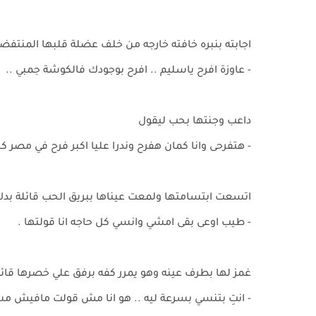
اجابته بنبره خافته خارجه من خلف عضلة قلبها المنتفض
- عاوزة افرح ياسليم .. افرح بوجودك فالكوشة جمبي ..
داعب وجنتها بحب ليقول
- هتفرحى وانا كمان هفرح وندرا عليا اكبر فرح في مصر 
اتسعت ابتسامتها ولمعت عيناها ببريق الحب قائلة بدل
- طيب اوعى بقى امشي وانسي كل حاجه انا قولتها .
غمز لها بطرف عينه وهو يمرر كفه برفق علي خصرها قائلا
- انتِ بتنسي بسرعة ليه .. هو انا مش قولت مافيش مش