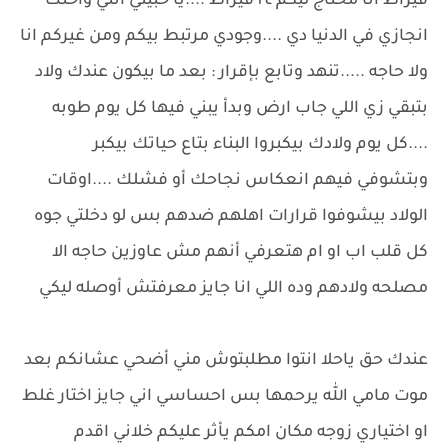
قيراط انا محتاج ليكم ٢٤ قيراط ....يا حبيتي انتي واختك
انجازي في الدنيا دي ....وجودي مرتبط بيكم ومن غيركم انا
ولا حاجه .....تنهد وتابع بإقرار : بعد ما بيكون عندك ولاد
بتبقي زي اللي جاب ارض وبدأ يبني فيها كل يوم طوبه
....كل يوم ولادك بيكبروا البناء بتاع حياتك بيكبر
وبتشوفي فيهم انعكاس نجاحك أو فشلك ....اوقات
الولاد بيشوفوا قرارات اهلهم ضدهم بس لو دخلتي جوه
كل قلب اب او ام هتعرفي أنهم مش عاوزين حاجه الا
مصلحه ولادهم وده اللي انا جايز معرفتش أوصله ليكي
عندك حق ياحلا انتوا مطلبتوش مني أضحي عشانكم بعد
موت مامي الله يرحمها بس احساسي اني جايز اختار غلط
او اختياري زوجه مكان امكم يأثر عليكم خلاني اقدم