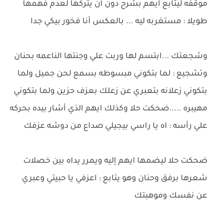
موقفه ليتابع ايهم بشرح دون أن يتركها لعدم فهمها
طويلا : مستغربه ليه ... بالعكس أنا فخور بيكي جدا
وشجعتك ...ابتسم لها وربت علي وجنتها الناعمه بحنان
وتشجيع : لما بتكوني مبسوطه بسمع لحن جميل ولما
بتكوني زعلانه بتعبري عن زعلك بعزف حزين ولما بتكوني
مهيبره .....ضحكت حلا وكذلك ايهم الذي أشار بيده بحركه
علي رأسه : اه يا راسي بيجيلي صداع من دوشه عزفك
ضحكت حلا ليضمها ايهم إليه ويمرر يداه بين خصلات
شعرها برفق وحنان وهو يتابع : اعزفي يا حبيتي وعبري
عن نفسك وموهبتك