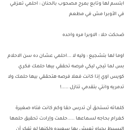
ابتسم لها وتابع بمرح مصحوب بالحنان : احلمي تعزفي
في الأوبرا مش في مطعم
ضحكت حلا : الاوبرا مره واحده
اوما لها بتشجيع : وليه لا ...احلمي عشان ده سن الاحلام
بس لما تيجي ليكي فرصه تحققي بيها حلمك فكري
كويس اوي إذا كانت فعلا فرصه هتحققي بيها حلمك ولا
تدمريه وانتي بتقدمي تنازل .....!
كلماته تستحق أن تدرس حقا وكم كانت فتاه صغيرة
كغرام بحاجه لسماعها .....حلمت وإرادت تحقيق حلمها
البسيط بحياه تعيش بها سعيده ولكنها لم تفكر أن