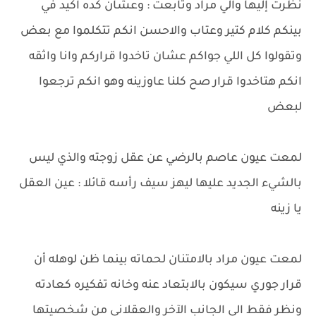
نظرت إليها والي مراد وتابعت : وعشان كده اكيد في
بينكم كلام كتير وعتاب والاحسن انكم تتكلموا مع بعض
وتقولوا كل اللي جواكم عشان تاخدوا قراركم وانا واثقه
انكم هتاخدوا قرار صح كلنا عاوزينه وهو انكم ترجعوا
لبعض
لمعت عيون عاصم بالرضي عن عقل زوجته والذي ليس
بالشيء الجديد عليها ليهز سيف رأسه قائلا : عين العقل
يا زينه
لمعت عيون مراد بالامتنان لحماته بينما ظن لوهله أن
قرار جوري سيكون بالابتعاد عنه وخانه تفكيره كعادته
ونظر فقط الي الجانب الآخر والعقلاني من شخصيتها