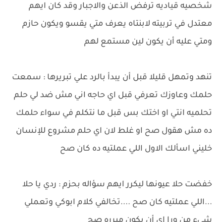
شخصيه قياديه ترفض الذعن والاجبار وقد كان ايهم
معتدل في تربيته لابنتاه يعرف متي يقسو ويكون حازم
ومتي عليه أن يكون لين مستمع لهم
تنهد وتمهل قليلا قبل أن يبدأ بالرد علي تبريرها : سمعت
حلمك وعاوزك تعرفي قبل اي حاجه اني مش ضد لي حلم
تحلميه انتي او اختك بس قبل ما نتكلم في سواء حلمك
ده مش هقول صح او غلط لان اي حلم مشروع للإنسان
خليني اسألك الاول اللي عملتيه ده كان صح
خفضت حلا عيونها ليكرر ايهم سؤاله بحزم : ردي يا حلا
...اللي عملتيه كان صح ....تخالفي كلام ابوكي وتعملي
شيء من ورا اي أن يكون مبرره صح