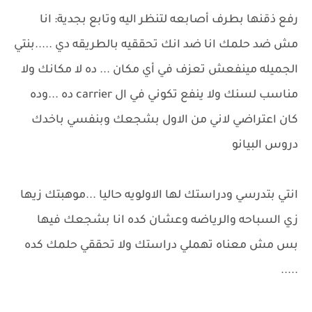
رفع ذقنها بطرف أصابعه لتنظر اليه وتابع بجدية: انا
مش ضد حلمك انا ضد انك تحققيه بالطريقه دي .....بنتي
الجميله مينفعش تعزف في أي مكان ... ده لا مكانك ولا
مناسب لسنك ولا ينفع تكوني في ال carrier ده ...وده
كان اعتراضي لاني من الاول بشجعك وبنفسي باخدك
دروس البيانو
انتي بتدرسي ودراستك لها الاولويه حاليا ...موهبتك زيها
زي السباحه والرياضه وعشان كده انا بشجعك فيها
بس مش معناه تهملي دراستك ولا تحققي حلمك كده
.....