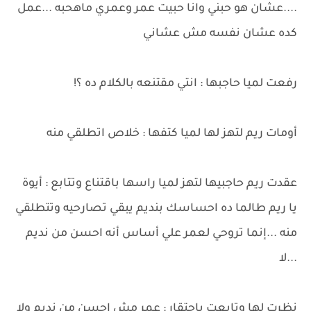
....عشان هو حبني وانا حبيت عمر وعمري ماهحبه ...عمل
كده عشان نفسه مش عشاني
رفعت لميا حاجبها : انتي مقتنعه بالكلام ده ؟!
أومات ريم لتهز لها لميا كتفها : خلاص اتطلقي منه
عقدت ريم حاجبيها لتهز لميا راسها باقتناع وتتابع : أيوة
يا ريم طالما ده احساسك بنديم يبقي تصارحيه وتتطلقي
منه ...إنما تروحي لعمر علي أساس أنه احسن من نديم
...لا
نظرت لها وتابعت باحتقار : عمر مش احسن من نديم ولا