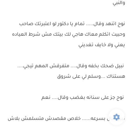
والنبي
نوح اتنهد وقال..... تمام يا دكتور لو اعتبرتك صاحب
وحبيت اتكلم معاك هاجي لك بيتك مش شرط العياده
يعني ولا خايف تغديني
نبيل ضحك بخفه وقال.... متفرقش المهم تيجي....
هستناك ...وسلم لي على شروق
نوح جز على سنانه بغضب وقال.... نعم
نبيل قال بسرعه...... خلاص مقصدش متسلمش بلاش