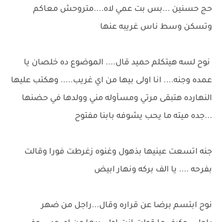
حج حسنين ...بس بت عمي لاه....متروحش معاكم
وتسكن وسط ناس غريبه عنها
نوح لسه هيتكلم حميد قال.... الموضوع ده خلصان يا
عمده وجنه.... انا اولى بيها من اي غريب..... وهكتب عليها
النهارده هتبقى مرتي ومسأوله مني وولدها في حضنها
...جده ميته ما يحب يشوفه بابنا مفتوح
جنه اتسعت عينيها بذهول وغنوه زغرطت فورا وقالت
بفرحه .... يا الف بركه ونهار ابيض
نوح ابتسم برضا عن قراره وقال...راجل من ضهر