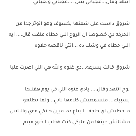
اتنهد وقال...عجباني بس ....عجباني وتعباني
شروق داست على شفتها بكسوف وهو اتوتر جدا من
الحركه دي خصوصا ان الروج اللي حطاه ملفت قال.... ايه
اللي حطاه في وشك ده ...انتي ناقصه حلاوه
شروق قالت بسرعه...دي غنوه والله هي اللي اصرت عليا
نوح اتنهد وقال.... يادي غنوه اللي في يوم هقتلها
بسببك... متسمعيش كلامها تاني...ولما نطلعو
متحطيش اي حاجه...البتاع ده مبين حلاكي قوي والناس
مشالتش عينها من عليكي كنت هقلب الفرح ميتم