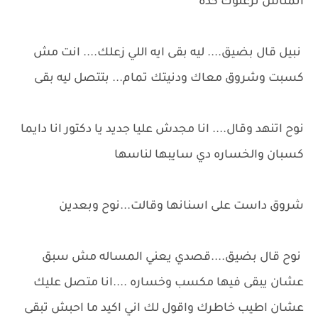
اتمناش نزعلوك كده
نبيل قال بضيق.... ليه بقى ايه اللي زعلك.... انت مش
كسبت وشروق معاك ودنيتك تمام... بتتصل ليه بقى
نوح اتنهد وقال.... انا مجدش عليا جديد يا دكتور انا دايما
كسبان والخساره دي سايبها لناسها
شروق داست على اسنانها وقالت...نوح وبعدين
نوح قال بضيق....قصدي يعني المساله مش سبق
عشان يبقى فيها مكسب وخساره ....انا متصل عليك
عشان اطيب خاطرك واقول لك اني اكيد ما احبش تبقى