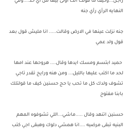
راجل...وكيف ما قولت انت اولى بيها من اي حد....وفي
النهايه الرأي رأي جنه
جنه نزلت عينها في الارض وقالت..... انا مليش قول بعد
قول ولد عمي
حميد ابتسم ومسك ايدها وقال.... هروحها عند امها
لحد ما اكتب عليها بالليل... ومن هنه ورايح تقدر تاجي
تشوف ولدك كل ما تحب يا حج حسنين كيف ما قولتلك
بابنا مفتوح
حسنين اتنهد وقال .....ماشي...اللي تشوفوه المهم
البنيه تبقى مرضيه ....انا همشي دلوك وهبقى اجي كتب