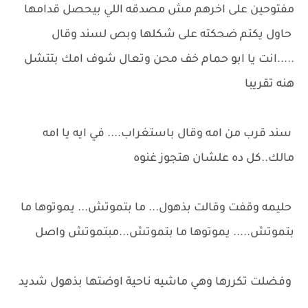
مفتوحين على اخرهم مش مصدقه اللي بيحصل قدامها
حاول يكتم ضحكته على شكلها وبص لسند وقال
.....انت يا ابو حمام خف محن وتعال شوف امك بتتشل
هنه تقريبا
سند قرب من امه وقال باستغراب.... في ايه يا امه
مالك..كل ده علشان هتجوز غنوه
حليمه وقفت وقالت بذهول... ما بتموتش... يموتوها ما
بتموتش..... يموتوها ما بتموتش...مبتموتش واصل
وفضلت تكررها وهي ماشيه ناحية اوضتها بذهول شديد