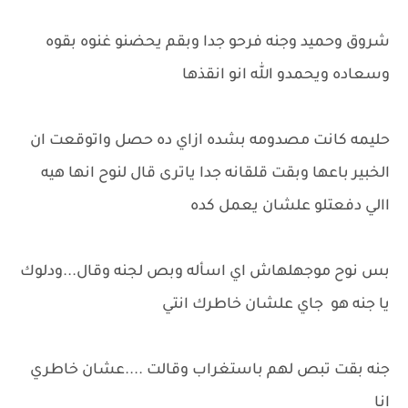
شروق وحميد وجنه فرحو جدا وبقم يحضنو غنوه بقوه
وسعاده ويحمدو الله انو انقذها
حليمه كانت مصدومه بشده ازاي ده حصل واتوقعت ان
الخبير باعها وبقت قلقانه جدا ياترى قال لنوح انها هيه
االي دفعتلو علشان يعمل كده
بس نوح موجهلهاش اي اسأله وبص لجنه وقال...ودلوك
يا جنه هو جاي علشان خاطرك انتي
جنه بقت تبص لهم باستغراب وقالت ....عشان خاطري
انا