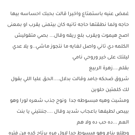
غمض عنيه باستمتاع واخيرا قالت بحبك احساسه بيها
حاجه ولما نطقتها حاجه تانيه كان بيتمنى يقرب او بمعنى
اصح هيموت ويقرب بلع ريقه وقال... بصي متقوليش
الكلمه دي تاني واصل لغايه ما نتجوز ماشي..و يلا عدي
ليلتك على خير وروحي نامي
بقلم....زهرة الربيع
شروق ضحكه جامد وقالت بدلال....الحق عليا اللي بقول
لك كلمتين حلوين
ومشيت وهيه مبسوطه جدا ونوح جذب شعره لورا وهو
بيبص لطيفها باعجاب شديد وقال ....جننتيني يا بنت
العم ...ده حب ده ولا هم
وطلع ينام وهو مبسوط جدا لاول مره يرتاح كده من فتره