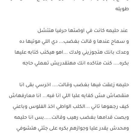
طويله
عند حليمه كانت في اوضتها حرفيا هتتشل
و سماح عندها و قالت بغضب... دي اللي موتيها ده
وعدك بانك هتجوزيني ولدك ...اهو هيكتب كتابه عليها
بكره.... كنت متاكده انك مهتقدريش تعملي حاجه
حليمه زعقت فيها بغضب وقالت.... اخرسي بقى انا
منقصاش مش كفايه عليا اللي انا فيه... انا معارفهاش
كيف رجعوها تاني ...الكلب الواطي اخذ الفلوس وباعني
وبصت قدامها بغضب رهيب وقالت.....بس انا حليمه
ومحدش يقدر عليا وجوازهم بكره على جثتي هتشوفي