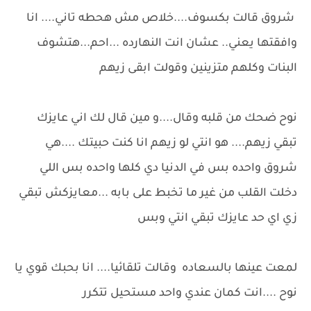
شروق قالت بكسوف....خلاص مش هحطه تاني.... انا
وافقتها يعني.. عشان انت النهارده ...احم...هتشوف
البنات وكلهم متزينين وقولت ابقى زيهم
نوح ضحك من قلبه وقال....و مين قال لك اني عايزك
تبقي زيهم.... هو انتي لو زيهم انا كنت حبيتك ....هي
شروق واحده بس في الدنيا دي كلها واحده بس اللي
دخلت القلب من غير ما تخبط على بابه ...معايزكش تبقي
زي اي حد عايزك تبقي انتي وبس
لمعت عينها بالسعاده وقالت تلقائيا.... انا بحبك قوي يا
نوح ....انت كمان عندي واحد مستحيل تتكرر