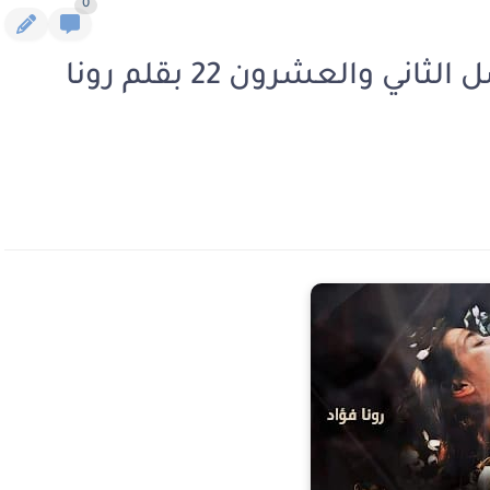
0
رواية وقعت ببراثن صقر الفصل الثاني والعشرون 22 بقلم رونا