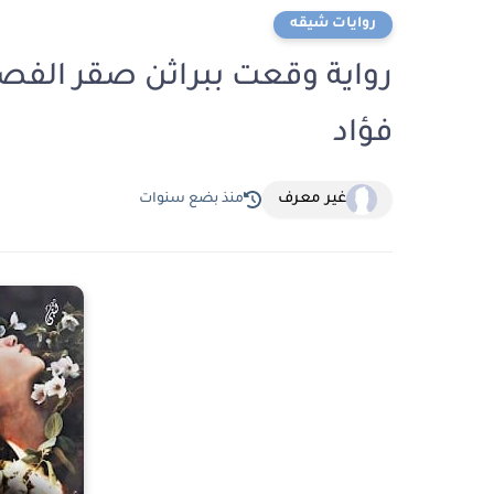
روايات شيقه
فؤاد
غير معرف
منذ بضع سنوات