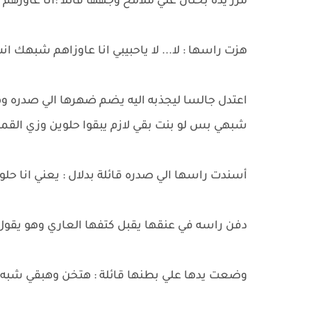
مرر يده بحنان علي ملامح وجهها قائلا :انا عاوز
هزت راسها : لا... لا ياحبيبي انا عاوزاهم شبهك ا
اعتدل جالسا ليجذبه اليه يضم ضهرها الي صدره وهو
شبهي بس لو بنت بقي لازم يبقوا حلوين وزي القم
أسندت راسها الي صدره قائلة بدلال : يعني انا حل
دفن راسه في عنقها يقبل كتفها العاري وهو يقول
وضعت يدها علي بطنها قائلة : هتخن وهبقي شبه 