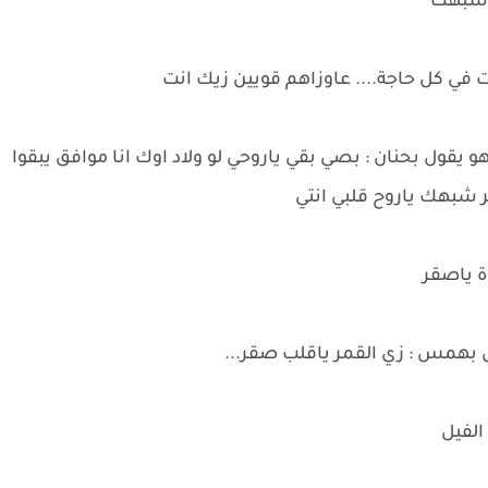
هم شبهك
نت في كل حاجة.... عاوزاهم قويين زيك انت
 يقول بحنان : بصي بقي ياروحي لو ولاد اوك انا موافق يبقوا
ر شبهك ياروح قلبي انتي
وة ياصقر
 بهمس : زي القمر ياقلب صقر...
الفيل