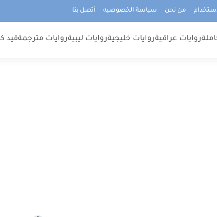
استخدام
من نحن
سياسة الخصوصيه
أتصل بنا
املة
روايات عراقية
روايات خليجية
روايات ليبية
روايات مترجمة
قيد كت