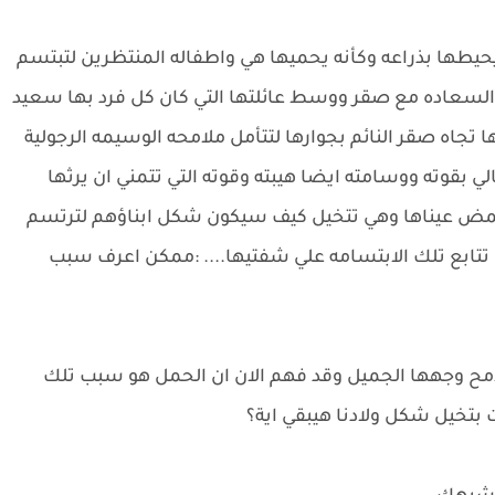
طها بذراعه وكأنه يحميها هي واطفاله المنتظرين لتبتسم
السعاده مع صقر ووسط عائلتها التي كان كل فرد بها سعيد
 تجاه صقر النائم بجوارها لتتأمل ملامحه الوسيمه الرجولية
لي بقوته ووسامته ايضا هيبته وقوته التي تتمني ان يرثها
.لتغمض عيناها وهي تتخيل كيف سيكون شكل ابناؤهم لترتسم
 تتابع تلك الابتسامه علي شفتيها.... :ممكن اعرف سبب
لامح وجهها الجميل وقد فهم الان ان الحمل هو سبب تلك
ت بتخيل شكل ولادنا هيبقي اية؟