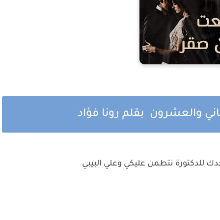
ني والعشرون بقلم رونا فؤاد
ك للدكتورة نتطمن عليكي وعلي البيبي