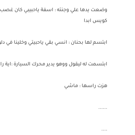
وضعت يدها علي وجنته : اسفة ياحبيبي كان غصب عن
كويس ابدا
ابتسم لها بحنان : انسي بقي ياحبيتي وخلينا في دلو
ابتسمت له ليقول ووهو يدير محرك السيارة :اية راي
هزت راسها : ماشي
......
....