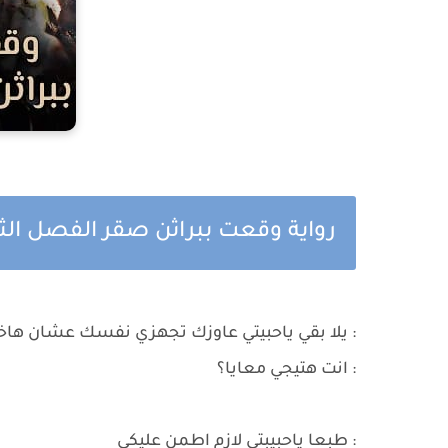
رواية وقعت ببراثن صقر الفصل الثا
: يلا بقي ياحبيتي عاوزك تجهزي نفسك عشان هاخد
: انت هتيجي معايا؟
: طبعا ياحبيبتي لازم اطمن عليكي