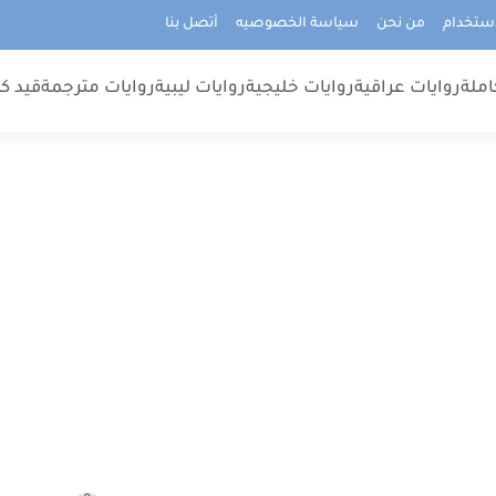
استخدام
من نحن
سياسة الخصوصيه
أتصل بنا
املة
روايات عراقية
روايات خليجية
روايات ليبية
روايات مترجمة
قيد كت