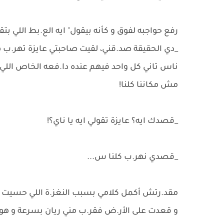
رفع حواجبه لفوق و كأنه بيقول" ايه الع.بط اللي بتق
_دي الحقيقة صد.قني، لقيت صاحبتي عايزة تهر.ب 
ناس تاني كل واحد فيهم عنده دا.فعه الخاص اللي م
مش مكاننا كلنا!
_قصدك ايه؟ عايزة تقولي ايه يا ناي؟!
_قصدي نهر.ب كلنا س...
مقد.رتش أكمل كلامي بسبب النغز.ة اللي حسيت ب
و قعدت على الأر.ض فقر.ب مني ريان بسرعة و هو ب