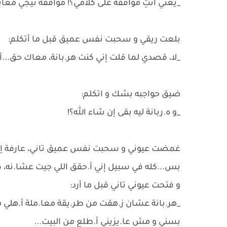
_يعني انتِ موافقة على كلامي؟! موافقة تيجي معاي
بلعت ريقي و سحبت نفس عميق قبل ما أتكلم:
_لا، قصدي لما قلت إني كنت هر.بانة، معاك حق...أنا
ضيق حواجبه بشك و اتكلم:
_و ه.ربانة ليه بقى إن شاء الله؟!
غمضت عيوني و سحبت نفس عميق تاني، عارفة إن 
بس...كله في سبيل إني أ.حقق اللي جيت عشا.نه، 
و فتحت عيوني تاني قبل ما أرد:
_هر.بانة عشان ز.هقت من طر.يقة معا.ملة أ.هلي معا
بسني و مش عا.يزيني أ.طلع من البيت...