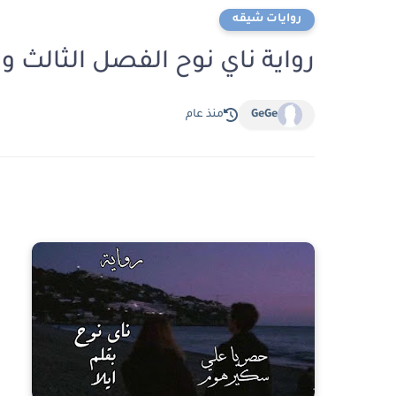
روايات شيقه
رواية ناي نوح الفصل الثالث والعشرون 
GeGe
منذ عام