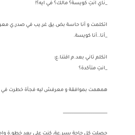
_ناي انتِ كويسة؟ مالك؟ في ايه؟!
اتكلمت و أنا حاسة بض.يق غر.يب في صدر.ي معر
_أنا..أنا كويسة.
اتكلم تاني بعد.م اقتنا.ع:
_انتِ متأكدة؟
همهمت بموافقة و معرفش ليه فجأة خطرت في بال
_____________________
حصلت كل حاجة بسر.عة، كنت على بعد خطو.ة واحدة