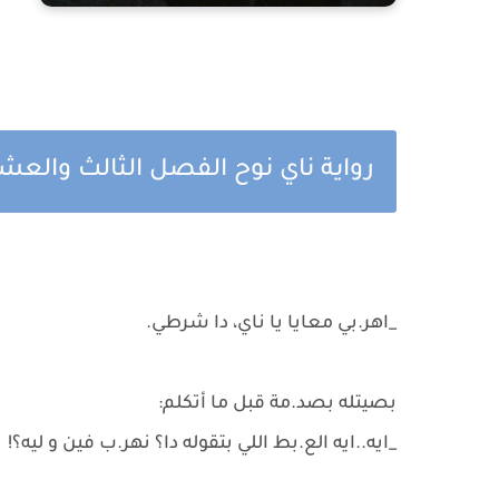
رواية ناي نوح الفصل الثالث والعشر
_اهر.بي معايا يا ناي، دا شرطي.
بصيتله بصد.مة قبل ما أتكلم:
_ايه..ايه الع.بط اللي بتقوله دا؟ نهر.ب فين و ليه؟!