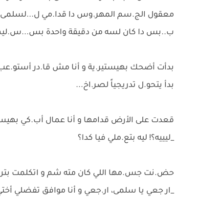
معقول الج.سم المهر.وس دا قدا.مي ل...لسلمى؟
ب..بس دا كان لسه من دقيقة واحدة بس...س.ليم!
بدأت أضحك بهيستير.ية و أنا مش قا.در أستو.عب 
بدأ يتحو.ل تدريجياً لصر.اخ...
قعدت على الأرض قدامها و أنا عمال أب.كي بهيستي
_ليييه؟! ليه بتع.ملي فيا كدا؟
حض.نت جس.مها اللي كان مته شم و اتكلمت بتر.ج
_ار جعي يا سلمى، ار.جعي و أنا موافق تفضلي أختي