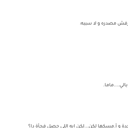
فش مصدره و لا سببه:
ي....ماما.
 و أ.مسكها لكن...لكن ايه اللي حصل فجأة دا؟