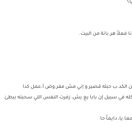
ا؟
 فعلاً هر.بانة من البيت.
الكد.ب حبله قصير و إني مش مفر.وض أ.عمل كدا
كله في سبيل إن بابا يع.يش، زفرت النفس اللي سحبته ببطئ
.يا، دايماً حا