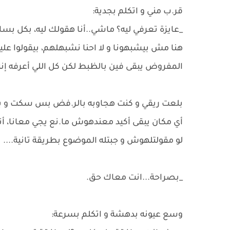
قر.ب مني و اتكلم بجدية:
_عايزة تعرفي ليه؟ ماشي..أنا هقولك ليه، بكل بسا
هنا مش بيشبهونا و لا احنا نشبهلهم، بيقولوا 
المفروض يبقى فين بالظبط لكن كل اللي أعرفه إنه م
بلعت ريقي و كنت هجاوبه بالر.فض بس سكت و بدأ
أي مكان يبقى أكيد معندهوش ما.نع يجي معانا، أن
لو مقولتلهوش و جبتله الموضوع بطريقة تانية....
_بصراحة...انت معاك حق.
وسع عيونه بدهشة و اتكلم بسرعة: