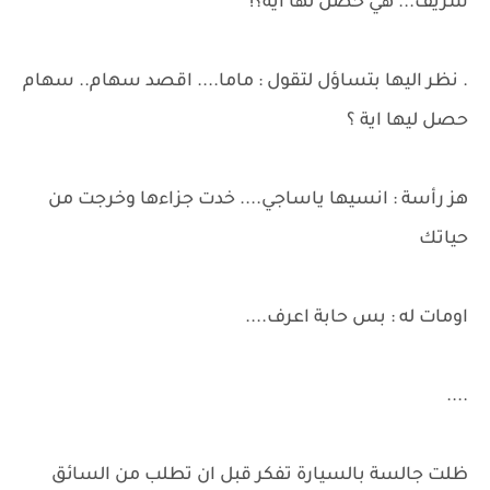
شريف... هي حصل لها اية؟!
. نظر اليها بتساؤل لتقول : ماما.... اقصد سهام.. سهام
حصل ليها اية ؟
هز رأسة : انسيها ياساجي.... خدت جزاءها وخرجت من
حياتك
اومات له : بس حابة اعرف....
....
ظلت جالسة بالسيارة تفكر قبل ان تطلب من السائق