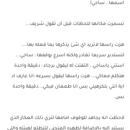
اسمها.. ساجي!
تسمرت مكانها للحظات قبل ان تقول شريف...
هزت راسها لاتريد اي شئ يذكرها بما فعله بها....
لتستدير سريعا تغادر ولكنه اسرع يوقفها : ساجي...
استني ياساجي.. التفتت له ليقول برجاء : دقيقة واحدة
هتكلم معاكي... هزت راسها ليقول بسرعه :انا عارف اد
اية انتي بتكرهيني بس انا طمعان فيكي...دقيقة واحدة
بس
لاحظت انه يجاهد للوقوف امامها لتري ذلك العكاز الذي
يستند اليه بالإضافة لظهره المنحني لتتطلع لهيئته والتي