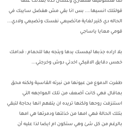
لما هتشوفيها هتنهاري وعشان كدة بعدتك عنها
قولتلك انسيها.... بس انا بقي مش هفضل سايبك في
الحاله دي كتير لغاية ماتضيعي نفسك وتضيعي ولادي...
قومي معايا ياساجي
بلا اراده جذبها ليمسك يدها ويتجه بها للحمام : قدامك
خمس دقايق الاقيكي اخدتي دوش وخرجتي...
طفرت الدموع من عيونها من نبرته القاسية ولكنه محق
بماقال فهي كانت أضعف من تلك المواجهه التي
استنزفت روحها ولكنها تريده ان يتفهم انها بحاجة لتبقي
بتلك الحالة فهي امها من خذلتها ودمرتها هي امها
بالرغم من كل شئ وهي ستكون ام ايضا لذا عليه أن