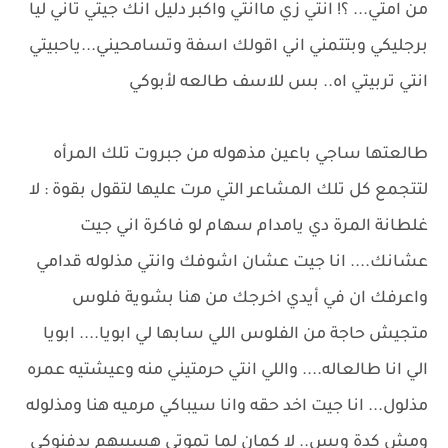
من امتي... ؟! انتي زي ماانتي واكبر دليل انك جيتي تاني ليا
برجليكي وبتتمني اني اقولك اسفة وتسامحيني...ياحبيتي
انتي تربيتي اه.. بس للاسف طالعه لأبوكي
طالعتها ساجي باعين مذهوله من جبروت تلك المرأه
لتتجمع كل تلك المشاعر التي مرت عليها لتقول بقوة : لا
غلطانة المرة دي يامدام سهام لو فاكرة اني جيت
عشانك.... انا جيت عشان اشوفك وانتي مذلوله قدامي
واعرفك ان في أيدي اخرجك من هنا بشوية فلوس
متجيش حاجة من الفلوس اللي سابها لي ابويا.... ابويا
الي انا طالعاله.... واللي انتي حرمتيني منه وعيشتيه عمره
مذلول... انا جيت اخد حقه وانا سيباكي مرميه هنا ومذلوله
ومش كدة وبس.. لا كمان لما تموتي هسيبهم يدفنوكي