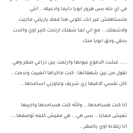
في اي حته بس هزور ابويا دايما وادعيله... انتي
متستاهلش غير انك تكوني هنا فعلا ياريتني ماجيت
ولاشفتك... مع اني لما شفتك ارتحت كتير اوي واخدت
بحقي وحق ابويا منك
..... غشت الدموع عيونها وارتمت بين ذراعي صقر وهي
تقول من بين شهقاتها : كنت فاكراها اتغيرت وندمت...
كان نفسي الاقيها زي شريف وعاوزني اسامحها...
انا كنت هسامحها... والله كنت هسامحها واجيبها
تعيش معايا... بس هي... هي مفيش كلمه توصفها....
انا زعلانه اوي ياصقر...