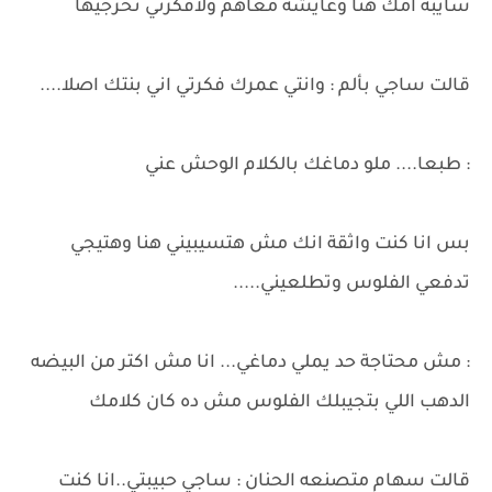
سايبه امك هنا وعايشة معاهم ولافكرتي تخرجيها
قالت ساجي بألم : وانتي عمرك فكرتي اني بنتك اصلا....
: طبعا.... ملو دماغك بالكلام الوحش عني
بس انا كنت واثقة انك مش هتسيبيني هنا وهتيجي
تدفعي الفلوس وتطلعيني.....
: مش محتاجة حد يملي دماغي... انا مش اكتر من البيضه
الدهب اللي بتجيبلك الفلوس مش ده كان كلامك
قالت سهام متصنعه الحنان : ساجي حبيبتي..انا كنت