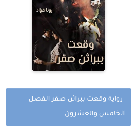
رواية وقعت ببراثن صقر الفصل
الخامس والعشرون