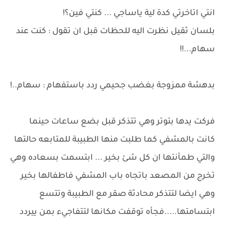
انتي اتاخرتي كدة لية ياساجي ... كنتي فين؟!
بلسان ثقيل نظرت اليه للحظات قبل ان تقول : كنت عند
سهام...!!
بدهشة ممزوجة بغضب جحيمي ردد باستفهام : سهام..!
فركت يدها بتوتر وهي تتذكر قبل بضع ساعات حينما
كانت بالمشفي كما طلبت منها الطبيبة للمتابعه حالتها
والتي طمأنتها ان كل شئ بخير ... ابتسمت بسعاده وهي
تخرج من المصعد باتجاه باب المشفي فاطفالها بخير
وهي ايضا لتتذكر محادثة صقر مع الطبيبة وتتسع
ابتسامتها.....فجأه توقفت مكانها لتتفاجيء بمن ييردد