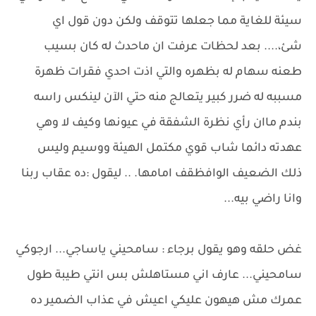
سيئة للغاية مما جعلها تتوقف ولكن دون قول اي
شئ،.... بعد لحظات عرفت ان ماحدث له كان بسيب
طعنه سهام له بظهره والتي اذت احدي فقرات ظهرة
مسببه له ضرر كبير يتعالج منه حتي الآن لينكس راسه
بندم ماان رأي نظرة الشفقة في عيونها وكيف لا وهي
عهدته دائما شاب قوي مكتمل الهيئة ووسيم وليس
ذلك الضعيف الوافظقف امامها. .. ليقول :ده عقاب ربنا
وانا راضي بيه...
غض حلقه وهو يقول برجاء : سامحيني ياساجي... ارجوكي
سامحيني... عارف اني مستاهلش بس انتي طيبة طول
عمرك مش هيهون عليكي اعيش في عذاب الضمير ده