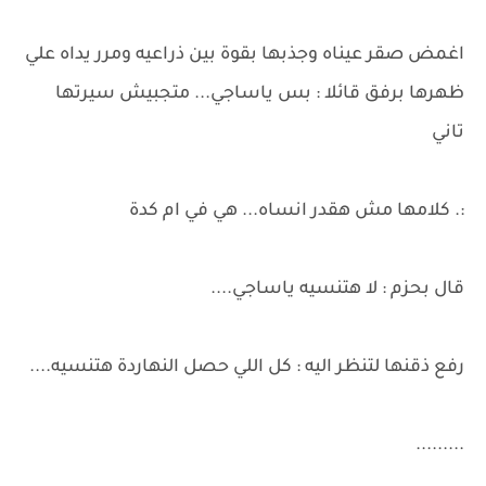
اغمض صقر عيناه وجذبها بقوة بين ذراعيه ومرر يداه علي
ظهرها برفق قائلا : بس ياساجي... متجبيش سيرتها
تاني
:. كلامها مش هقدر انساه... هي في ام كدة
قال بحزم : لا هتنسيه ياساجي....
رفع ذقنها لتنظر اليه : كل اللي حصل النهاردة هتنسيه....
.........