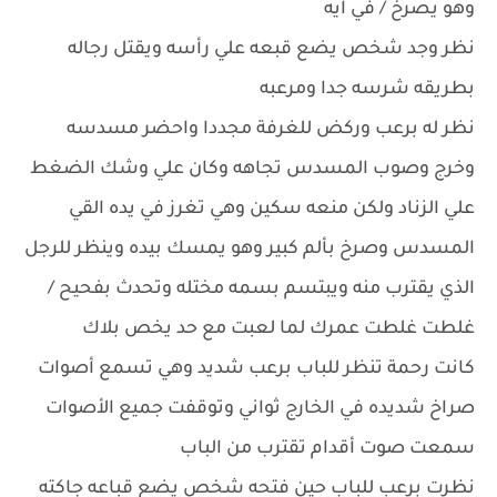
وهو يصرخ / في ايه
نظر وجد شخص يضع قبعه علي رأسه ويقتل رجاله
بطريقه شرسه جدا ومرعبه
نظر له برعب وركض للغرفة مجددا واحضر مسدسه
وخرج وصوب المسدس تجاهه وكان علي وشك الضغط
علي الزناد ولكن منعه سكين وهي تغرز في يده القي
المسدس وصرخ بألم كبير وهو يمسك بيده وينظر للرجل
الذي يقترب منه ويبتسم بسمه مختله وتحدث بفحيح /
غلطت غلطت عمرك لما لعبت مع حد يخص بلاك
كانت رحمة تنظر للباب برعب شديد وهي تسمع أصوات
صراخ شديده في الخارج ثواني وتوقفت جميع الأصوات
سمعت صوت أقدام تقترب من الباب
نظرت برعب للباب حين فتحه شخص يضع قباعه جاكته