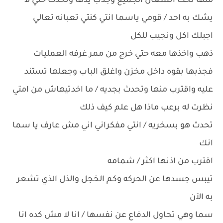
منها تحت انشغال الجميع وجذب يدها وتحدث حتي لا
يشك به احد / قومي ياسما انتي كنتي تعبانه تعالي
اجبلك اكل ونجيب للكل
ذهب واخذها معه حتي خرج من ممر غرفه العمليات
فجذبها بقوه داخل مخزن واغلق الباب وجعلها تستند
عليه واقترب منها وتحدث بجديه / ما اخدتيهاش من امتي
نظرت له برعب ماذا هل علم كيف ذلك
تحدث هو بسخريه / انتي مفكراني اني مش عارف يا سما
انك
اقترب من اذنها اكثر / شمامه
تيبس جسدها عن الحركه وكم الخجل والذل الذي تشعر
به الآن
سما وهي تحاول الدفاع عن نفسها / انا لا مش كده انا