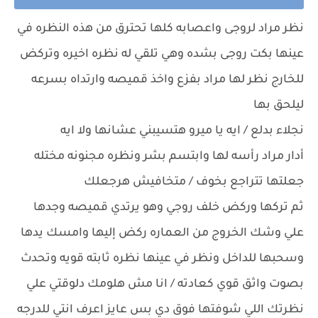
نظر مراد لروجى واعصابه كلها تحترق من هذه النظره في
عينها بكت روجى بشده وهي تلقي له نظره اخيره وتركض
للخارج نظر لها مراد بفزع واخذ قميصه وارتداه بسرعه
ليلحق بها
نجلاء بدلع / ايه يا ميرو هتسيبني عشانها ولا ايه
أدار مراد رأسه لها وابتسم بشر ونظره مجنونه مختله
جعلتها تتراجع بخوف / متخافيش هرجعلك
ثم تركها وركض خلف روجي وهو يرتدي قميصه وجدها
علي وشك الخروج من العماره ركض إليها وامسك يدها
وسحبها للداخل ونظر في عينها نظره ثابته قويه وتحدث
بصوت واثق قوي كعادته / انا مش هلومك دلوقتي علي
نظرتك اللي شوفتها فوق دي بس عايز اعرف انتي للدرجه