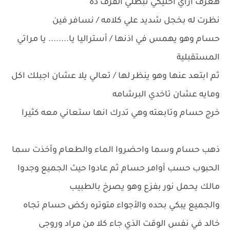
هعرف ازاي اخليكي تبطلي القرف ده
نظرت له بخجل شديد علي كلامه / نسافر فين
حسام وهو يهمس في اذنها / أستراليا يا........ يا مراتي
المستقبلية
ثم ابتعد عنها وهو ينظر لها / تعالي يلا عشان اجبلك اكل
ومايه عشان تاخدي البرشامه
خرج حسام وتابعته وهي تدرك انها ستعاني معه كثيرا
ذهب حسام وسما واحضروا الماء والطعام وأخذت سما
الحبوب حسب أوامر حسام ثم عادوا حيث الجميع وجدوا
مالك يحمل نور بفزع وهو يصرخ بالطبيب
والجميع يبكي بحده والأجواء متوتره ركض حسام تجاه
خالد في نفس الوقت الذي جاء كلا من مراد وروجى