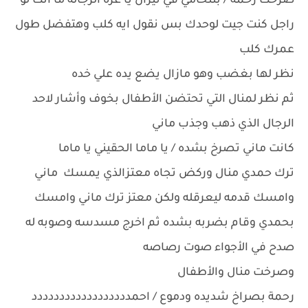
صرخت رحمة / بتتحامي في تيران يا عره الرجاله ما انت لو
راجل كنت جيت لوحدك بس نقول ايه كلب وهتفضل طول
عمرك كلب
نظر لها بغضب وهو مازال يضع يده علي خده
ثم نظر لمنال التي تحتضن الأطفال بخوف وأشار لاحد
الرجال الذي ذهب وجذب ماني
كانت ماني تصرخ بشده / يا ماما الحقيني يا ماما
ترك حمدي منال وركض تجاه معتزالذي يمسك ماني
وامسك قدمه ليعرقله ولكن معتز ترك ماني وامسك
بحمدي وقام بضربه بشده ثم اخرج مسدسه وصوبه له
صدح في الأجواء صوت رصاصه
وصرخت منال والأطفال
رحمة بصراخ شديده ودموع / احمدددددددددددددددددد