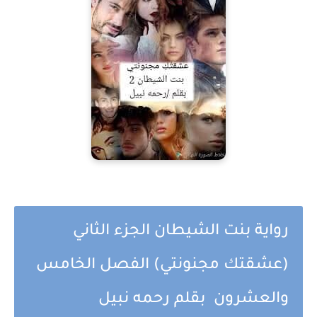
رواية بنت الشيطان الجزء الثاني
(عشقتك مجنونتي) الفصل الخامس
والعشرون بقلم رحمه نبيل