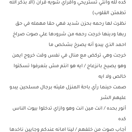
كده لله وانتي تستريحي واقرأي شويه قرأن (الا بذكر الله
تطمئن القلوب)
نظرت لها رحمه بحزن شديد فهي حقا مهمله في حق
ربها ودينها خرجت رحمه من شرودها علي صوت صراخ
احمد الذي يبدو أنه يصرخ بشخص ما
خرجت وهي تركض مع منال في نفس وقت خروج ايمن
وهو يصيح بانزعاج / ايه هو انتم مش بتعرفوا تسكتوا
خالص ولا ايه
صمت حينما رأي باحة المنزل مليئه برجال مسلحين يبدو
عليهم الشر
أنور بحده / انت مين انت وهو وازاي تدخلوا بيوت الناس
كده
أجاب صوت من خلفهم / لينا امانه عندكم وجايين ناخدها