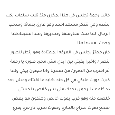
كانت رحمة تجلس في هذا المخزن منذ ثلاث ساعات بكت
بشده وهي تتذكر مشهد احمد وهو غارق بدمائه وسحب
الرجال لها تحت مقاومتها وتخديرها وعند استيقاظها
وجدت نفسها هنا
كان معتز يجلس في الغرفه المعتادة وهو ينظر للصور
بنصر / واخيرا بقيتي بين ايدي مش مجرد صوره يا رحمة
ثم اقترب من الصور / من صغرنا وانا مجنون بيكي ولما
كبرت دورت عليكي في كل حته لغايه ما لقيتك ومش بعد
ده كله عبدالرحمن يخدك مني بس خلاص يا حبيبتي
خلصت منه وهو قرب يموت خالص وهنكون مع بعض
سمع صوت صراخ بالخارج وصوت ضرب نار خرج بفزع