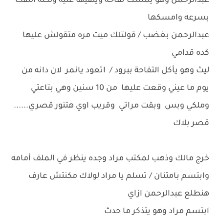
عبدالرحمن وهو يمسك تفاحة ويلقيها عليه ولكنه التفت
بسرعه وامسكها
عبدالرحمن بغضب / قولتلك ميت مره متقولش عليها
كده قدامي
ليث وهو يأكل التفاحة ببرود / اتعود يانمر لان دانه من
يوم ما عيني وقعت عليها من 10 سنين وهي بتاعتي
وملكي وبس وبقت مراتي وقريب اوي هتنور قصري......
قصر بلاك
خرج مالك وذهب لمكتب مراد وجده ينظر في الملف أمامه
وابتسم بامتنان / تسلم يا مراد لولاك مكنتش عارف
هنطلع عبدالرحمن ازاي
ابتسم مراد وهو يتذكر ما حدث