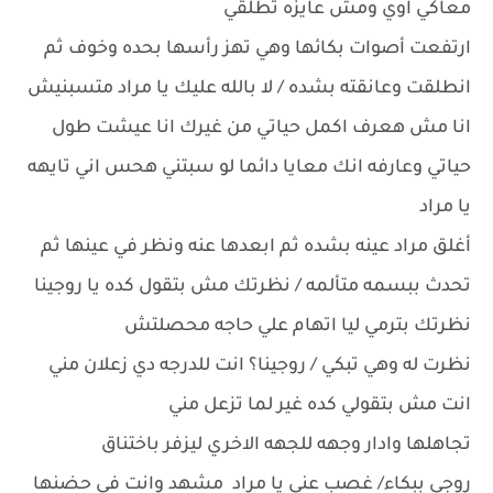
معاكي اوي ومش عايزه تطلقي
ارتفعت أصوات بكائها وهي تهز رأسها بحده وخوف ثم
انطلقت وعانقته بشده / لا بالله عليك يا مراد متسبنيش
انا مش هعرف اكمل حياتي من غيرك انا عيشت طول
حياتي وعارفه انك معايا دائما لو سبتني هحس اني تايهه
يا مراد
أغلق مراد عينه بشده ثم ابعدها عنه ونظر في عينها ثم
تحدث ببسمه متألمه / نظرتك مش بتقول كده يا روجينا
نظرتك بترمي ليا اتهام علي حاجه محصلتش
نظرت له وهي تبكي / روجينا؟ انت للدرجه دي زعلان مني
انت مش بتقولي كده غير لما تزعل مني
تجاهلها وادار وجهه للجهه الاخري ليزفر باختناق
روجي ببكاء/ غصب عني يا مراد مشهد وانت في حضنها