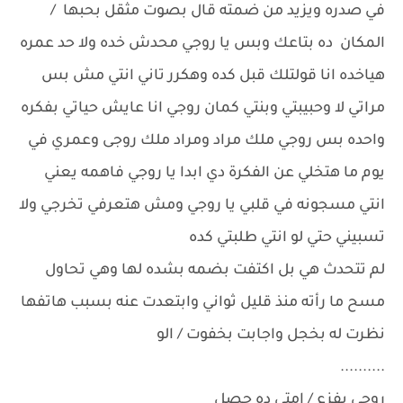
في صدره ويزيد من ضمته قال بصوت مثقل بحبها /
المكان ده بتاعك وبس يا روجي محدش خده ولا حد عمره
هياخده انا قولتلك قبل كده وهكرر تاني انتي مش بس
مراتي لا وحبيبتي وبنتي كمان روجي انا عايش حياتي بفكره
واحده بس روجي ملك مراد ومراد ملك روجى وعمري في
يوم ما هتخلي عن الفكرة دي ابدا يا روجي فاهمه يعني
انتي مسجونه في قلبي يا روجي ومش هتعرفي تخرجي ولا
تسبيني حتي لو انتي طلبتي كده
لم تتحدث هي بل اكتفت بضمه بشده لها وهي تحاول
مسح ما رأته منذ قليل ثواني وابتعدت عنه بسبب هاتفها
نظرت له بخجل واجابت بخفوت / الو
..........
روجي بفزع / امتي ده حصل