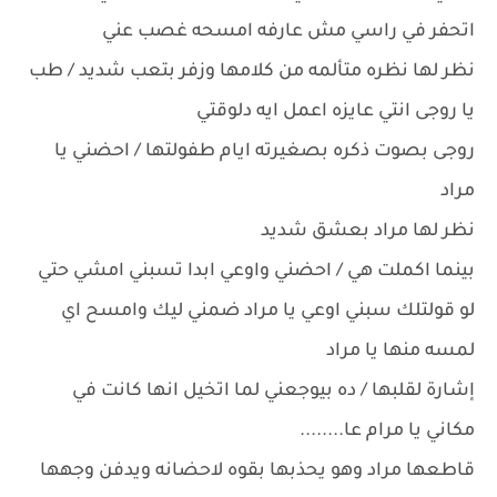
اتحفر في راسي مش عارفه امسحه غصب عني
نظر لها نظره متألمه من كلامها وزفر بتعب شديد / طب
يا روجى انتي عايزه اعمل ايه دلوقتي
روجى بصوت ذكره بصغيرته ايام طفولتها / احضني يا
مراد
نظر لها مراد بعشق شديد
بينما اكملت هي / احضني واوعي ابدا تسبني امشي حتي
لو قولتلك سبني اوعي يا مراد ضمني ليك وامسح اي
لمسه منها يا مراد
إشارة لقلبها / ده بيوجعني لما اتخيل انها كانت في
مكاني يا مرام عا........
قاطعها مراد وهو يحذبها بقوه لاحضانه ويدفن وجهها