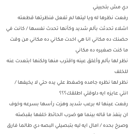
دي مش بتحبيني
رفعت نظرها له ويا ليتها لم تفعل فنظرتها قطعته
اشلاء تحدثت بألم شديد وكأنها تحدث نفسها / كانت في
حضنك ده مكاني انا هي اخدت مكاني ده مكاني من وقت
ما كنت صغيره ده مكاني
نظر لها بألم وأغلق عينه واقترب منها ولكنها ابتعدت عنه
للخلف
نظر لها نظره جامده وضغط علي يده حتي لا يخيفها /
انتي عايزه ايه دلوقتي اطلقك؟؟؟
رفعت عينها له برعب شديد وهزت رأسها بسرعه وخوف
ان ينفذ ما قاله بينما هو ضرب الحائط خلفها بقبضته
وصرخ بحده / امال ايه ليه بتبصيلي البصه دي طالما فارق