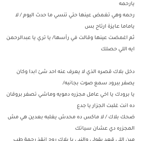
يارحمه
رحمه وهي تغمض عينها حتي تنسي ما حدث اليوم / لا
ياماما عايزة ارتاح بس
ثم اغمضت عينها وقالت في رأسها/ يا تري يا عبدالرحمن
ايه اللي حصلك
دخل بلاك قصره الذي لا يعرف عنه احد شئ ابدا وكان
يصفر ببرود سمع صوت بجانبه/
يا برودك يا اخي عامل مجزره دمويه وماشي تصفر بروقان
ده انت غلبت الجزار يا جدع
ضحك بلاك / لا ماكس ده محدش يغلبه بعدين هي مش
المجزره دي عشان سياتك
مين اللي قعد يقولي والنبي يا بلاك روح انقذ رحمة طب