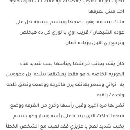
نظرت نور له بتعجب / قصدك ايه مالك انت تعرف حاجه
احنا مش نعرفها
مالك ببسمه وهو يضمها ويبتسم ببسمه تدل علي
عوده الشيطان / قريب اوي يا نوري كل ده هيخلص
ونرجع زي الاول وزياده كمان
كان يقف بجانب فراشها ويتأملها بحب شديد هذه
الحوريه الخاصه به هو فقط يعشقها بشده بل مهووس
به ثواني وشعر بهاتفه يرن فاخرجه ووضعه ونطق كلمه
واحده / راقبه
نظر لها مره اخيره وقبل رأسها وخرج من الغرفه ووضع
قبعه الجاكت الذي يرتديه علي رأسه وسار وهو يبتسم
بخبث شديد نعم يا عزيزي فقد لعبت مع الشخص الخطأ