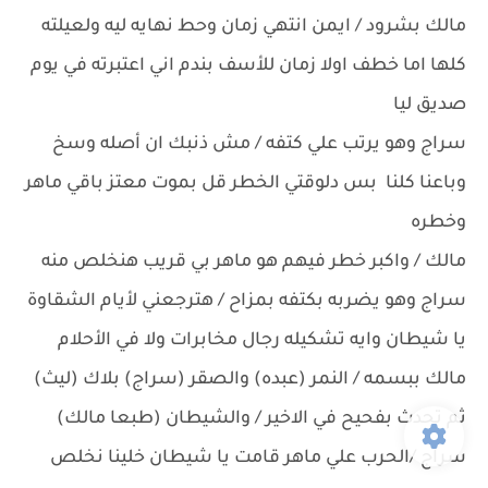
مالك بشرود / ايمن انتهي زمان وحط نهايه ليه ولعيلته
كلها اما خطف اولا زمان للأسف بندم اني اعتبرته في يوم
صديق ليا
سراج وهو يرتب علي كتفه / مش ذنبك ان أصله وسخ
وباعنا كلنا بس دلوقتي الخطر قل بموت معتز باقي ماهر
وخطره
مالك / واكبر خطر فيهم هو ماهر بي قريب هنخلص منه
سراج وهو يضربه بكتفه بمزاح / هترجعني لأيام الشقاوة
يا شيطان وايه تشكيله رجال مخابرات ولا في الأحلام
مالك ببسمه / النمر (عبده) والصقر (سراج) بلاك (ليث)
ثم تحدث بفحيح في الاخير / والشيطان (طبعا مالك)
سراج /الحرب علي ماهر قامت يا شيطان خلينا نخلص