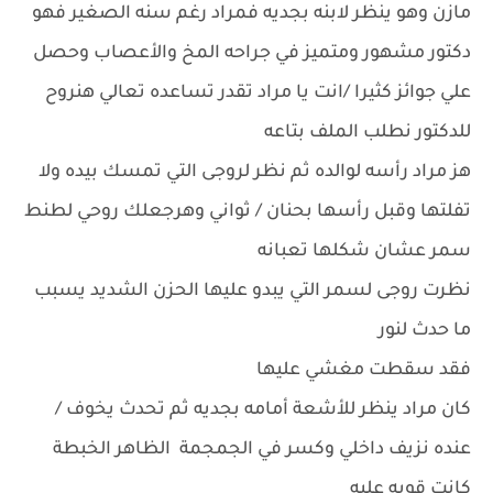
مازن وهو ينظر لابنه بجديه فمراد رغم سنه الصغير فهو
دكتور مشهور ومتميز في جراحه المخ والأعصاب وحصل
علي جوائز كثيرا /انت يا مراد تقدر تساعده تعالي هنروح
للدكتور نطلب الملف بتاعه
هز مراد رأسه لوالده ثم نظر لروجى التي تمسك بيده ولا
تفلتها وقبل رأسها بحنان / ثواني وهرجعلك روحي لطنط
سمر عشان شكلها تعبانه
نظرت روجى لسمر التي يبدو عليها الحزن الشديد يسبب
ما حدث لنور
فقد سقطت مغشي عليها
كان مراد ينظر للأشعة أمامه بجديه ثم تحدث يخوف /
عنده نزيف داخلي وكسر في الجمجمة الظاهر الخبطة
كانت قويه عليه