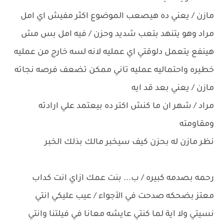
مازن / يعني ده هيصعب الموضوع اكثر مفيش اي امل
مراد وهو يتنهد بتعب شديد وحزن / فيه امل بس مش
هينفع يتعمل دلوقتي اي عمليه لانه لسه خارج من عمليه
خطيره واحتماليه عمليه تاني ممكن تضعف فرصه نجاته
مازن / يعني بعد قد ايه
مراد / شهر ان ما كنش اكتر ده بيعتمد علي ارادته
ومقاومته
نظر مازن له بحزن كيف سيخبر مالك بذلك الخبر
رحمه بصدمه كبيره / ب... بنت عمك ازاي انت كداب
معتز بضحكه صدحت في الأجواء / عيب عليكي انتي
نسيتي ولا اية لما كنتي عايشه معانا في فيلتنا وانتي