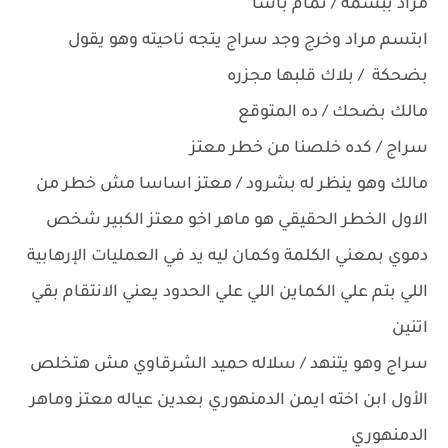
مراد ببسمه / تمام باشا
ابتسم مراد وخرج وجد سراج يتجه ناحيته وهو يقول
بضحكة / بلاك قلبها مجزره
مالك بضحك / ده المتوقع
سراج / كده خلصنا من خطر معتز
مالك وهو ينظر له بشرود / معتز اساسا مش خطر من
الاول الخطر الحقيقي هو ماهر اخو معتز الكبير شخص
دموي بمعني الكلمة وكمان ليه يد في العمليات الإرهابية
اللي بتم علي الكماين اللي علي الحدود يعني الانتقام بقي
اتنين
سراج وهو يتنهد / سلاله حميد الشرقاوي مش هتخلص
الأول ابن اخته ايمن الدمنهوري بعدين عياله معتز وماهر
الدمنهوري