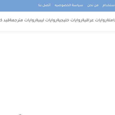
استخدام
من نحن
سياسة الخصوصيه
أتصل بنا
املة
روايات عراقية
روايات خليجية
روايات ليبية
روايات مترجمة
قيد كت