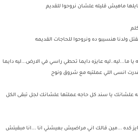
لها ماهيش قليله علشان نروحوا للقديم
لم
قتل ولدنا هنسيبو ده ونروحوا للحاجات القديمه
ا ما...ليه..ليه عايزه دايما تحطي راسي في الارض...ليه دايما
قدرت انسى اللي عملتيه مع شروق ونوح
له علشانك يا سند كل حاجه عملتها علشانك لجل تبقى الكل
ز كده ...مين قالك اني مراضيش بعيشتي انا ...انا مبقيتش