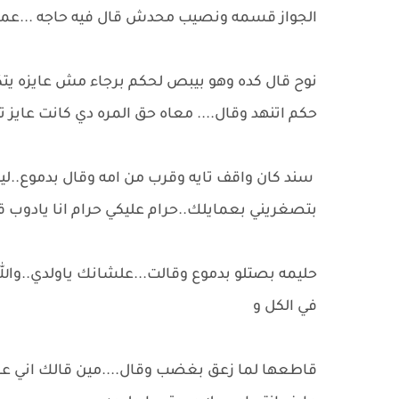
الجواز قسمه ونصيب محدش قال فيه حاجه ...عماي
نوح قال كده وهو بيبص لحكم برجاء مش عايزه يتك
حكم اتنهد وقال.... معاه حق المره دي كانت عايز ت
سند كان واقف تايه وقرب من امه وقال بدموع..ليه ي
بتصغريني بعمايلك..حرام عليكي حرام انا يادوب 
حليمه بصتلو بدموع وقالت...علشانك ياولدي..وال
في الكل و
قاطعها لما زعق بغضب وقال....مين قالك اني عاي