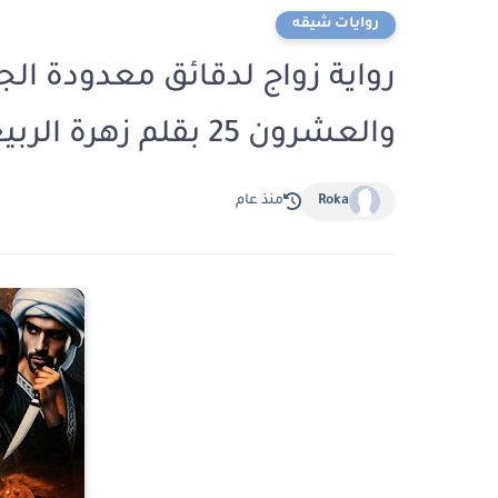
روايات شيقه
رواية زواج لدقائق معدودة ال
والعشرون 25 بقلم زهرة الربيع
Roka
منذ عام