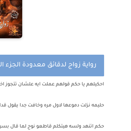
رواية زواج لدقائق معدودة الجزء 
احكيلهم يا حكم قولهم عملت ايه علشان تتجوز اخ
حليمه نزلت دموعها لاول مره وخافت جدا يقول قد
حكم اتنهد ولسه هيتكلم قاطعو نوح لما قال بسر