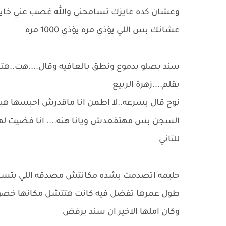
وعشان كده عايزك تسامحني والله غصب عني خايف ع
عشانك بس اللي يؤذي مره يؤذي 1000 مره
سند بصلو بدموع ونطق بالعافيه وقال....هت..ه
بقلم....زهرة الربيع
نوح قال بسرعه..لا اطمن انا ماقدرش احبسها هي
السجن بس مهتقعدش ويانا هنه.... انا فضيت لها
للتاني
حليمه اتصدمت بشده مكانتش مصدقه اللي بتسمعه 
طول عمرها تفضل فيه كانت هتتشل مكانها خصوص
وكان املها الاخير ان سند يرفض