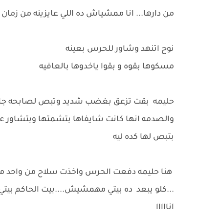
من دارها... انا ممشياش ده اللي عايزينه من ز
نوح اتنهد وشاور للحرس بعينه
مسكوها بقوه و بقوا ياخدوها بالعافيه
حليمه بقت تزعق بغضب شديد وتبص لصابحه جا
والصدمه انها كانت شايفاها بتشمتها وبتشاور ع
بتبص لها كده ليه
هنا حليمه دفعت الحرس واخذت سلاح من واحد منه
...كلو يبعد ده بيتي مهمشيش....بيت الحاكم بيتي.
انااااا