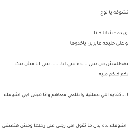
تشوفه يا نوح
 ده عشانا كلنا
 على حليمه عايزين ياخدوها
مهطلعش من بيتي ....ده بيتي انا....... بيتي انا مش بيت
كم كلكم منيه
...كفايه اللي عملتيه واطلعي معاهم وانا هبقى اجي اشوفك
ه اشوفك..ده بدل ما تقول امي رجلي على رجلها ومش هتمشي