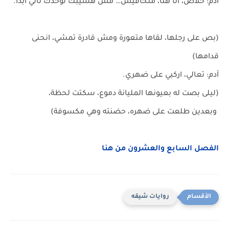
آدم: خلاص، أنا هنا، متخافيش… مش هسيبك لوحدك تاني أبدًا.
(بص على رجلها، لقاها متعورة ومش قادرة تمشي، انحنى
قدامها)
آدم: تعالي، اركبي على ضهري.
(ليلى بصت له بعيونها المليانة دموع، سكتت لحظة،
وبعدين طلعت على ضهره، حضنته وهي مكسوفة)
الفصل السابع والعشرون من هنا
روايات شيقه