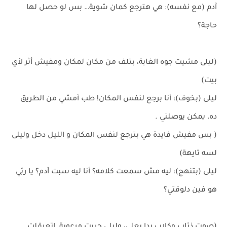
آدم (مع نفسه): هي هترجع كمان شوية… بس لو حصل لها
حاجة؟
(ليلى مشيت جوه الغابة، بتلف من مكان لمكان ومفيش أثر لأي
بيت)
ليلى (بخوف): أنا برجع لنفس المكان! طب أمشي من الطريق
ده، يمكن يوصلني .
( بس مفيش فايدة هي بترجع لنفس المكان و الليل دخل وليلى
لسه تايهة)
ليلى (بتنهج): ليه مش سمعت كلامه؟ أنا ليه سبت آدم؟ يا ربّي
هو فين دلوقتي؟