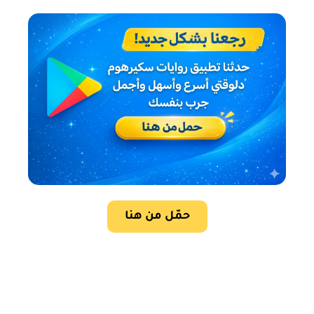
حمّل من هنا