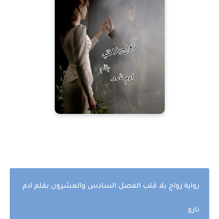
رواية زواج بلا قلب الفصل السادس والعشرون بقلم ادم
نارو