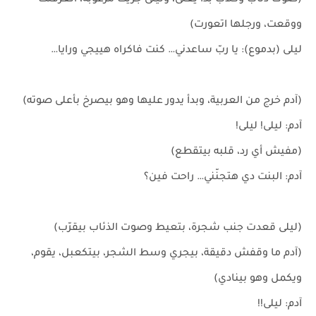
(صوت ذئاب وكلاب بدا يعلى، وليلى جريت مرعوبة، اتعرقلت
ووقعت، ورجلها اتعورت)
ليلى (بدموع): يا ربّ ساعدني… كنت فاكراه هييجي ورايا…
(آدم خرج من العربية، وبدأ يدور عليها وهو بيصرخ بأعلى صوته)
آدم: ليلى! ليلى!
(مفيش أي رد، قلبه بيتقطع)
آدم: البنت دي هتجنّني… راحت فين؟
(ليلى قعدت جنب شجرة، بتعيط وصوت الذئاب بيقرّب)
(آدم ما وقفش دقيقة، بيجري وسط الشجر، بيتكعبل، يقوم،
ويكمل وهو بينادي)
آدم: ليلى!!