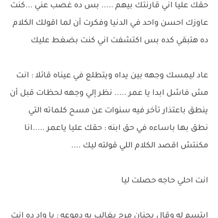
حقك عليا اني قارنتك بيهم ..... بس ده غصب عني ...كنت
عاوزك احسن واحد في الدنيا وفكرت أن لما اقولك الكلام
ده هتبقي كده بس اكتشفت اني كنت بضغط عليك
عاد ليمسك وجهه بين يداه ويتطلع في عيناه قائلا : انت
مش فاشل ابدا يا عمر ..... نظر إلي وجهه لحظات قبل أن
ينطق باعتذار تأخر فيه سنوات عن مسح كلماته التي
نطق بها باساءه في حق ابنه : حقك عليا ياعمر .....انا
مكنتش اقصد الكلام اللي قولته ليك ....
انت احلي حاجه حصلت ليا
ابتسم له وقال بحنان مرح يغالب به دموعه : يا واد ده انت