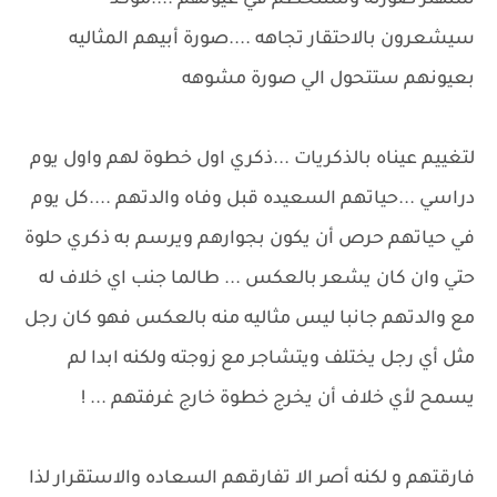
ستهتز صورته وستتحطم في عيونهم ....مؤكد
سيشعرون بالاحتقار تجاهه ....صورة أبيهم المثاليه
بعيونهم ستتحول الي صورة مشوهه
لتغييم عيناه بالذكريات ...ذكري اول خطوة لهم واول يوم
دراسي ...حياتهم السعيده قبل وفاه والدتهم ....كل يوم
في حياتهم حرص أن يكون بجوارهم ويرسم به ذكري حلوة
حتي وان كان يشعر بالعكس ... طالما جنب اي خلاف له
مع والدتهم جانبا ليس مثاليه منه بالعكس فهو كان رجل
مثل أي رجل يختلف ويتشاجر مع زوجته ولكنه ابدا لم
يسمح لأي خلاف أن يخرج خطوة خارج غرفتهم ... !
فارقتهم و لكنه أصر الا تفارقهم السعاده والاستقرار لذا