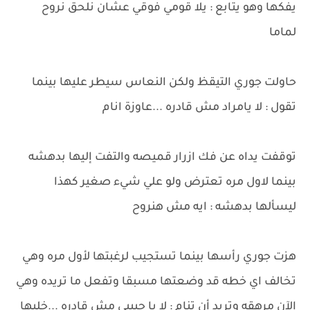
يفكها وهو يتابع : يلا قومي فوقي عشان نلحق نروح
لماما
حاولت جوري التيقظ ولكن النعاس سيطر عليها بينما
تقول : لا يامراد مش قادره ...عاوزة انام
توقفت يداه عن فك ازرار قميصه والتفت إليها بدهشه
بينما لاول مره تعترض ولو علي شيء صغير كهذا
ليسألها بدهشه : ايه مش هنروح
هزت جوري رأسها بينما تستجيب لرغبتها لأول مره وهي
تخالف اي خطه قد وضعتها مسبقا وتفعل ما تريده وهي
الآن مرهقه وتريد أن تنام : لا يا حبيبي مش قادره ...خليها