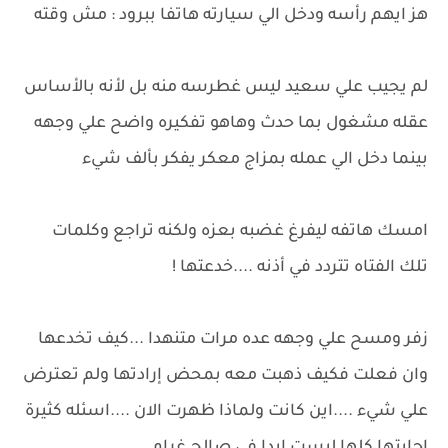
هز ايهم رأسه ودخل الي سيارته هاتفا ببرود : مش وقته
لم يجيب علي سعيد ليس غطرسه منه بل لأنه بالأساس
عقله مشغول بما حدث وهاهو تفكيره واضح علي وجهه
بينما دخل الي عمله بمزاج معكر يفكر بألف شيء
امسك هاتفه ليفرغ غضبه بعزه ولكنه تراجع وكلمات
تلك الفتاه تتردد في أذنه ....خدعتها !
زفر ومسح علي وجهه عده مرات متنهدا ...كيف تخدعها
وان فعلت فكيف ذهبت معه بمحض إرادتها ولم تعترض
علي شيء ....اين كانت ولماذا ظهرت الان ....اسئله كثيرة