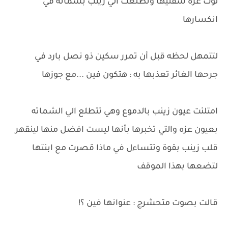
لوت عزه شفتيها وتطلعت الي زينب بشماته في
انكسارها
لتتمهل لحظه قبل أن تمرر سكين ذو نصل بارد في
جرحها الغائر تعذبها به : هتكون فين ...مع جوزها
امتلئت عيون زينب بالدموع وهي تتطلع الي الشماته
بعيون عزه والتي تخبرها بأنها ليست افضل منها لينقهر
قلب زينب بقوة وتتساءل في ماذا قصرت مع ابنتها
لتضعها بهذا الموقف
قالت بصوت متحشرج : عنوانها فين ؟!