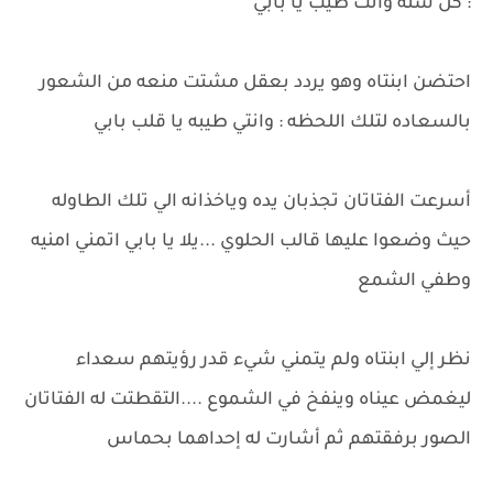
: كل سنه وانت طيب يا بابي
احتضن ابنتاه وهو يردد بعقل مشتت منعه من الشعور
بالسعاده لتلك اللحظه : وانتي طيبه يا قلب بابي
أسرعت الفتاتان تجذبان يده وياخذانه الي تلك الطاوله
حيث وضعوا عليها قالب الحلوي ...يلا يا بابي اتمني امنيه
وطفي الشمع
نظر إلي ابنتاه ولم يتمني شيء قدر رؤيتهم سعداء
ليغمض عيناه وينفخ في الشموع ....التقطتت له الفتاتان
الصور برفقتهم ثم أشارت له إحداهما بحماس