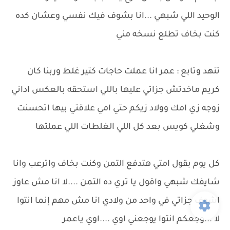
الوحيد اللي شبهي ...انا بشوف فيك نفسي وعشان كده
كنت بخاف تطلع نسخه مني
تنهد وتابع : عمر انا عملت حاجات كتير غلط وربنا كان
كريم ماخدتش جزاتي عليها باللي استحقه بالعكس اداني
زوجه زي امك وولاد زيكم حتي امي علاقتي بيها اتحسنت
وشغلي كويس بعد كل اللي الغلطات اللي عملتها
كل يوم بقول امتي هتدفع التمن وكنت بخاف واترعب وانا
شايفك شبهي واقول يا تري ده التمن ....لا انا مش عاوز
اشوف جزاتي في واحد من ولادي انا مش مهم إنما انتوا
لا ...وجعكم انتوا يوجعني اوي ....اوي ياعمر