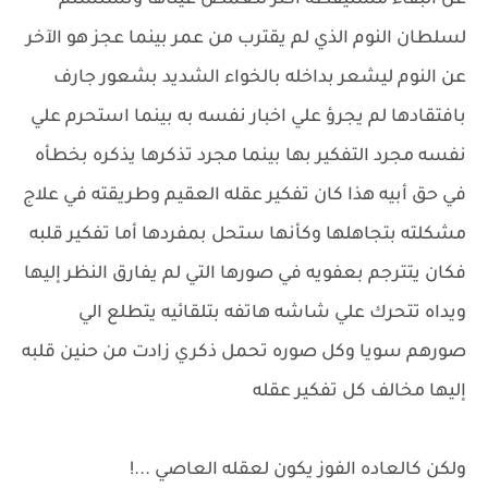
عن البقاء مستيقظه أكثر لتغمض عيناها وتستسلم
لسلطان النوم الذي لم يقترب من عمر بينما عجز هو الآخر
عن النوم ليشعر بداخله بالخواء الشديد بشعور جارف
بافتقادها لم يجرؤ علي اخبار نفسه به بينما استحرم علي
نفسه مجرد التفكير بها بينما مجرد تذكرها يذكره بخطأه
في حق أبيه هذا كان تفكير عقله العقيم وطريقته في علاج
مشكلته بتجاهلها وكأنها ستحل بمفردها أما تفكير قلبه
فكان يتترجم بعفويه في صورها التي لم يفارق النظر إليها
ويداه تتحرك علي شاشه هاتفه بتلقائيه يتطلع الي
صورهم سويا وكل صوره تحمل ذكري زادت من حنين قلبه
إليها مخالف كل تفكير عقله
ولكن كالعاده الفوز يكون لعقله العاصي ...!