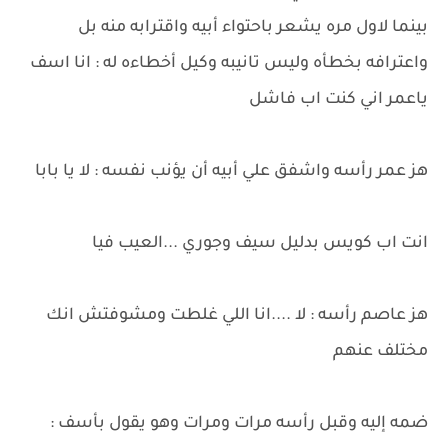
بينما لاول مره يشعر باحتواء أبيه واقترابه منه بل
واعترافه بخطأه وليس تانيبه وكيل أخطاءه له : انا اسف
ياعمر اني كنت اب فاشل
هز عمر رأسه واشفق علي أبيه أن يؤنب نفسه : لا يا بابا
انت اب كويس بدليل سيف وجوري ...العيب فيا
هز عاصم رأسه : لا ....انا اللي غلطت ومشوفتش انك
مختلف عنهم
ضمه إليه وقبل رأسه مرات ومرات وهو يقول بأسف :