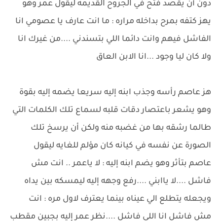
دون أن يقصد فتح في الجروح القديمه ليقول عمر وهو
يهز كتفه بمرح بداخله مراره : ما انت عارف يا عصومي انا
الفاشل فيهم وانت دائما اللي بتسندني ....من غيرك انا
ولا كان ليا وجود ...انا الابن العاق
هز عاصم رأسه وجذب ابنه إليه سريعا يضمه إليه بقوة
وهو يشعر باعتصار دقات قلبه لسماع تلك الكلمات التي
طالما رشقه بها من غضبه منه ولكن أن يرسخ تلك
الصورة عن نفسه في كيانه كان مؤلم للغايه ليقول
عاصم بتأثر وهو يضم ابنه إليه : لا ياعمر .. انت مش
فاشل ....لا ياابني ....رفع وجهه إليه ليمسكه بين يداه
ويجعله يتطلع الي عيناه بينما يعترف لاول مره : انت
مش فاشل انا اللي فاشل ....نظر عمر إليه بجبين مقطب