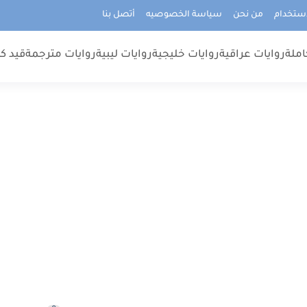
استخدام
من نحن
سياسة الخصوصيه
أتصل بنا
املة
روايات عراقية
روايات خليجية
روايات ليبية
روايات مترجمة
قيد كت