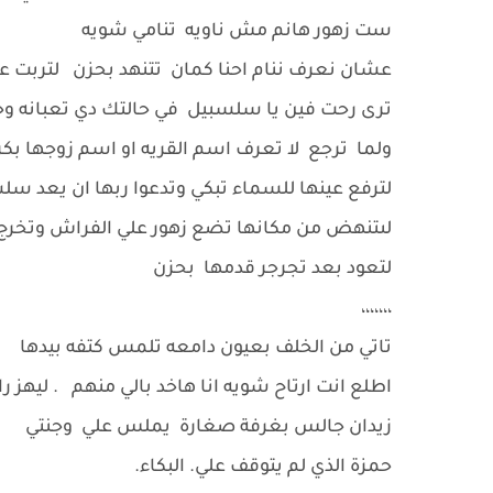
ست زهور هانم مش ناويه تنامي شويه
عشان نعرف ننام احنا كمان تتنهد بحزن لتربت عل
ترى رحت فين يا سلسبيل في حالتك دي تعبا
ولما ترجع لا تعرف اسم القريه او اسم زوجها بكر 
لترفع عينها للسماء تبكي وتدعوا ربها ان يعد س
لىتنهض من مكانها تضع زهور علي الفراش وتخرج
لتعود بعد تجرجر قدمها بحزن
،،،،،،،
تاتي من الخلف بعيون دامعه تلمس كتفه بيدها
اطلع انت ارتاح شويه انا هاخد بالي منهم . ليهز ر
زيدان جالس بغرفة صغارة يملس علي وجنتي
حمزة الذي لم يتوقف علي. البكاء.