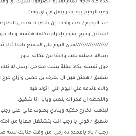
كده كله حاجه تمام تقدروا تصرفوا الشيك اي وقت
وعبدالرحيم بيه يقدر ينقل في اي وقت.
عبد الرحيم / هب واقفا إن شاءلله هننقل النهاردة
استاذن وخرج يقوم بإجراء مكلمه هاتفيه وعاد مرة
//////////////////مري اليوم علي الجميع باحداث ل
رساله جعلته يهب واقفا من مكانه يدور
حول نفسه يكاد عقلة يشت منه من ارسل له تلك 
شفيق / هجنن مين ال يعرف بل حصل وازاي خرج الشوا
والاه لاندمه علي اليوم اللي اتولد فيه
واللحظه ال فكر انه يلعب ويايا انا شفيق.
ليذهب لخارج مكتبه وينادي بصوت عالي علي رجب الغ
شفيق / قولي يا رجب انت بتشتغل معايا من امته.
رجب / ياه ياعمده ده زمن من وقت جنابك لسه ص