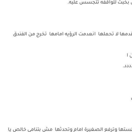
 بخبث للواقفه تتجسس عليه.
ها لا تحملها انعدمت الرؤيه امامها تخرج من الفندق
 ا
ددد.
س
ستها وترفع الصغيرة امام وتحدثها مش بتنامي خالص يا