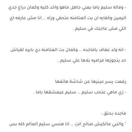
- وماله سليم ياما يعني جاهل ماهو واخد كليه وكمان دراع جدي
اليمين وكفايه ان بت العتامنه عتحفي وراه .. انا مش عارفه اي
اللي مش عاجبك في سليم .
- انه ولد عفاف ياماجده .. وكمان بت العتامنه دي بايره لقياش
حد يتجوزها فراميه بلاها علي سليم .
رفعت يسر عينيها عن شاشة هاتفها
- زي ماهي عتحب سليم .. سليم عيعشقها ياما .
ماجده بحنق :
" والنبي مالكيش صالح انتِ .. انا هنسي سليم العالم كله بس