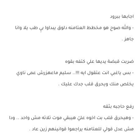
اجابها ببرود
- والله صوح هو مخطط العتامنه دلوق يبداوا بيِ طب يلا وانا
جاهز .
ضربت قبضة يديها علي كتفه بقوه
- بس ياغبي انت عتقول ايه !!!.. سليم ماعهزرش عمى ناوي
يخلص منك ويحرق قلب جدك عليك .
رفع حاجبه بثقه
- وهيحرق قلب بت اخوه عليّ هيبقي موت تلاته مش واحد .. ودا
مش عدل قولي للعتامنه يراجعوا قوانينهم زين عاد .