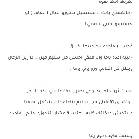
نهرتها امها بقوة
- ماتهمدي يابت .. مستحيل تتجوزوا عيال ( عفاف ) لو
هتعنسوا جنبي لا يعني لا .
قطبت ( ماجده ) حاجبيها بضيق
- لييه اكده ياما وانا هلقي احسن من سليم فين .. دا زين الرجال
وبطل كل افلامي ورواياتي ياما .
عقدت ثريا حاجبيها وهي تضرب بكفها علي الكف الاخر
- وتقدري تقوليلي سي سليم بتاعك دا عيشتغل ايه منا
مربتكيش ودخلتك كليه الهندسة عشان تتجوزي فلاح ياماجده .
جلست ماجده بجوارها