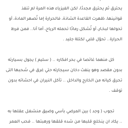
يحترق ثم يحترق مجددًا، لكن الفيزياء هذه المرة لم تنفذ
قوانينها، ظهرت القاعدة الشاذة، فالحرارة إما تُصهر المادة، أو
تحولها لبخـار، أو تُشكل رمادًا تحمله الرياح، أما أنا.. فمن فرط
الحرارة.. تحوّل قلبي لكتلة جليد .
كل منهما غائصا في بحر افكاره .. ( سليم ) يجول بسيارته
بدون مقصد وهو ينفث دخان سيجارته حتي غرق في سُحبها التى
تحرق كيانه من الخارج والداخل .. تأكل النيران في احشائه بدون
توقف .
تجوب ( وجد ) بين المرضي بآسي وضيق منشغل عقلها به
.. يكاد ان ينخلع قلبها من شده قلقها ورهبتها .. فحب العمر