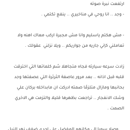
ارتفعت نبرة صوته
- وجد .. انا روحي في مناخيري .. ينفع تكتمي .
- مش هكتم ياسليم وانا مش مجبرة اركب معاك اهنه ولا
تعاملني كإني جاريه من جواريكم .. ويلا نزلني عقولك .
زادت سرعه سيارته فجاه متجاهلا سُم كلماتها التي اخترقت
قلبه قبل اذانه .. بعد مرور عاصفة الثرثرة التي عصفتها وجد
بحانبها ومازال متلزمًا صمته ادركت ان مابداخله بركان علي
وشك الانفجار .. تراجعت بظهرها قليلا والتزمت هي الاخري
الصمت .
وصلا سويا الي مكانهم المفضل علي احدي ضفف نهر النيل