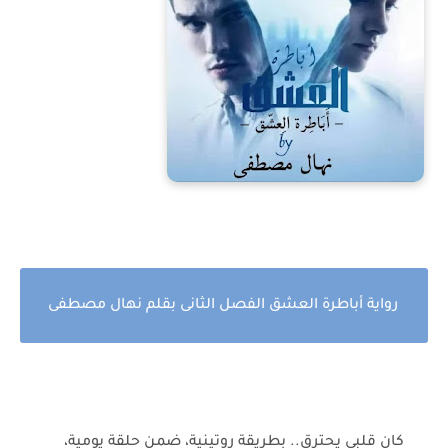
رواية أباطرة العشق الفصل الثانى بقلم نهال مصطفى
كان قلبي يحترق.. بطريقة روتينية، ضمن حلقة يومية،