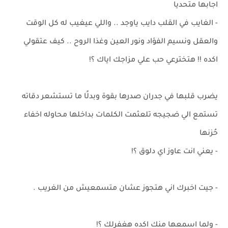
اجابها متحديا
- الغايب في القلب دايب ياوجد .. واللي عيغيب له كل الوقت
والعقل ونسيم الفؤاد ونور العين وغذا الروح .. كيف عتقولي
اكده !! هتخترعي حب علي مزاجك اياك ؟!
يضرب قلبها في جدران صدرها بقوة وبدلًا ما تستشعر دقاته
تستمع الي ضجيجه تلعثمت الكلمات بداخلها محاوله اخفاء
حُزنها
- يعني انت عاوز اي دلوق ؟!
- جيت اخبرك اني هتجوز عشان متسمعيش من الغريب .
- ولما اسمعها منك اكده هغفرلك ؟!