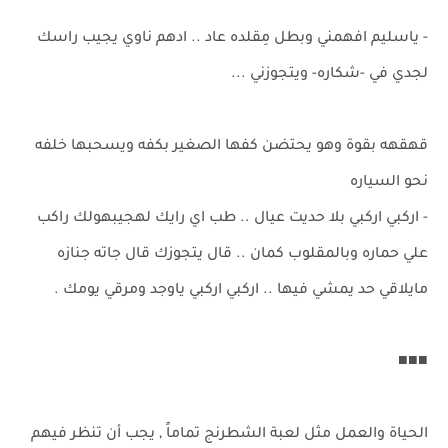
- ياسليم افهمني وبطل مِقلده عاد .. ادهم ناوي يجيب راسك
لجدي في -شكاره- ويتجوزني ...
قهقهه بقوة وهو يحتضن كفها الصغير بكفه ويسحبها خلفه
نحو السياره
- اركبي اركبي بلا حديت عيال .. طب اي رايك لهجيبهولك راكب
علي حماره وبالمقلوب كمان .. قال يتجوزك قال جاته جنازه
مايلاقي حد يمشي فيها .. اركبي اركبي ياوجد ومرقي يومك .
■■■
الحياة والعمل مثل لعبة الشطرنج تماماً , يجب أن تنظر فيهم