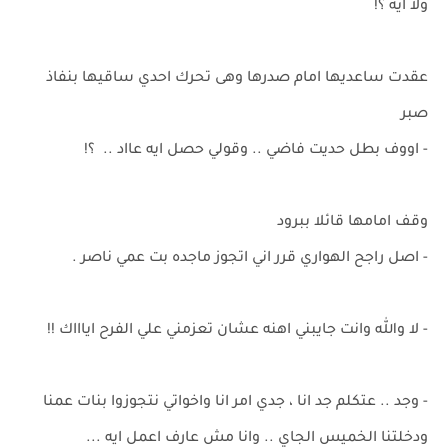
ولا ايه ؟!
عقدت ساعديها امام صدرها وهى تحرك احدي ساقيها بنفاذ
صبر
- اووف بطل حديت فاضي .. وقولي حصل ايه عااد .. ؟!
وقف امامها قائلا ببرود
- اصل راجح الهواري قرر اني اتجوز ماجده بت عمي ناصر .
- لا والله وانت جايبني اهنه عشان تعزمني علي الفرح اياااك !!
- وجد .. عتكلم جد انا ، جدي امر انا واخواتي نتجوزوا بنات عمنا
ودخلتنا الخميس الجاي .. وانا مش عارف اعمل ايه ...