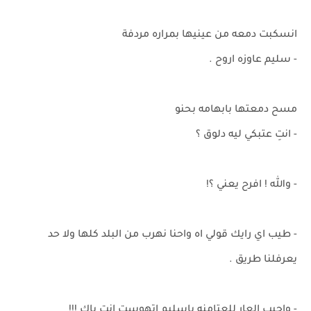
انسكبت دمعه من عينيها بمراره مردفة
- سليم عاوزه اروح .
مسح دمعتها بابهامه بحنو
- انتِ عتبكي ليه دلوق ؟
- والله ! افرح يعني ؟!
- طيب اي رايك قولي اه واحنا نهرب من البلد كلها ولا حد
يعرفلنا طريق .
- واجيب العار للعتامنه ياسليم اتهوست انت ياك !!!