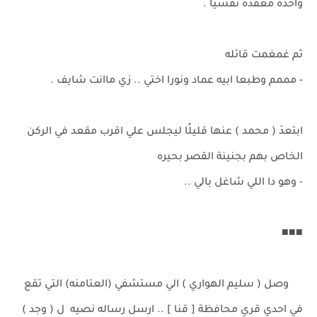
واحده معقدة نفسيًا .
ثم غمغمت قائله
- مممم وطبعا ابيه عماد ونورا اختي .. زي ماانت شايف .
ابتعدَ ( محمد ) عنها قليلًا ليجلس علي اقرب مقعد في الركن
الخاص بهم بجنينة القصر بحيره
- وهو دا اللي شاغل بالي ..
■■■
وصل ( سليم الهواري ) الي مستشفي (العتامنه) التي تقع
في احدي قري محافظة [ قنا ] .. ارسل رساله نصيه ل ( وجد )