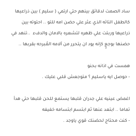
ساد الصمت لدقائق بينهم حتي ارتمي ( سليم ) بين ذراعيها
كالطفل التائه الذي عثر علي حضن امه للتو .. احتوته بين
ذراعيها وربتت علي ظهره لتشعره بالامان والدفء ..تنهد في
حضنها بوجعٍ كإنه يود ان يتحرر من آلامه المُبرحه بقربها ..
همست في اذانه بحنو
- حوصل ايه ياسليم ؟ متوجعش قلبي عليك .
اغمض عينيه علي جدران قلبها يستمع للحن قلبها حتي هدأ
تماما .. ابتعد عنها ثم ابتسم ابتسامه خفيفه
- كنت محتاج لحضنك قوي ياوجد .