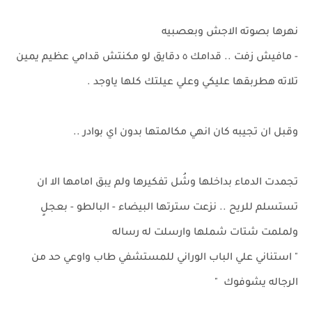
نهرها بصوته الاجش وبعصبيه
- مافيش زفت .. قدامك ٥ دقايق لو مكنتش قدامي عظيم يمين
تلاته هطربقها عليكي وعلي عيلتك كلها ياوجد .
وقبل ان تجيبه كان انهي مكالمتها بدون اي بوادر ..
تجمدت الدماء بداخلها وشُل تفكيرها ولم يبق امامها الا ان
تستسلم للريح .. نزعت سترتها البيضاء - البالطو - بعجلٍ
ولملمت شتات شملها وارسلت له رساله
" استناني علي الباب الوراني للمستشفي طاب واوعي حد من
الرجاله يشوفوك "