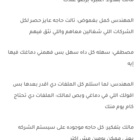
مالك بهدوء: اعتبره برضو عندك
المهندس كمل بغموض: تالت حاجه عايز حصر لكل
الشركات اللي شغالين معاهم واللي نثق فيهم
مصطفي: سهله كل داه سهل بس فهمني دماغك فيها
إيه
المهندس: لما استلم كل الملفات دي اقدر بعدها بس
اقولك اللي في دماغي وبص لمالك: الملفات دي تحتاج
كام يوم منك
مالك بتفكير: كل حاجه موجوده على سيستم الشركه
يعني ممكن يومين مش اكتر