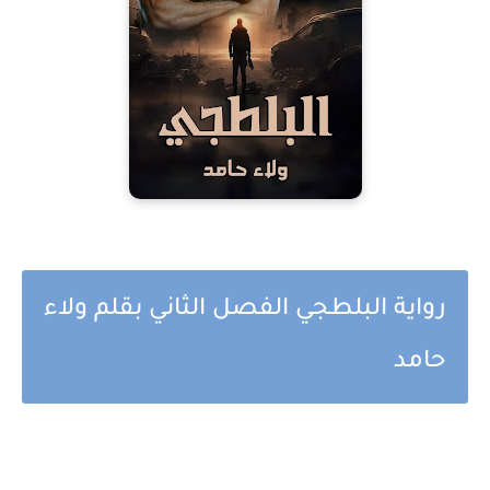
رواية البلطجي الفصل الثاني بقلم ولاء
حامد