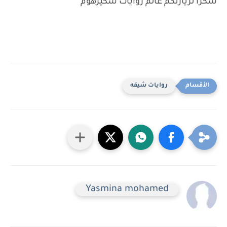
شكرا لزيارتكم عالم روايات سكيرهوم
روايات شيقه
Yasmina mohamed