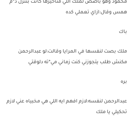
محمود وهو باصص لملك اللي مناخيرها كانت بتنزل د*م
همس وقال:ازاي تعملي كده
باك
ملك بصت لنفسها في المرايا وقالت:لو عبدالرحمن
مكنش طلب يتجوزني كنت زماني مي*ته دلوقتي
بره
عبدالرحمن لنفسه:لازم افهم ايه اللي هي مخبياه عني لازم
تحكيلي يا ملك