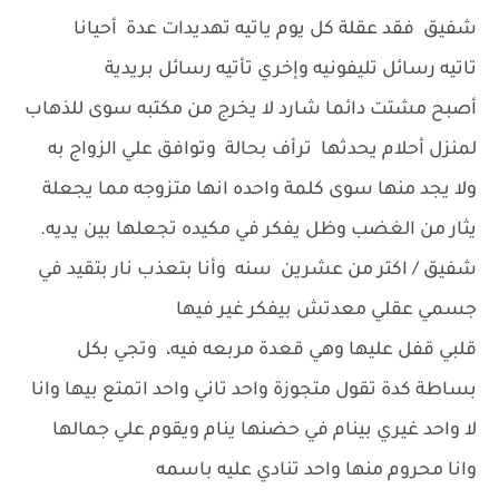
شفيق فقد عقلة كل يوم ياتيه تهديدات عدة أحيانا
تاتيه رسائل تليفونيه وإخري تأتيه رسائل بريدية
أصبح مشتت دائما شارد لا يخرج من مكتبه سوى للذهاب
لمنزل أحلام يحدثها ترأف بحالة وتوافق علي الزواج به
ولا يجد منها سوى كلمة واحده انها متزوجه مما يجعلة
يثار من الغضب وظل يفكر في مكيده تجعلها بين يديه.
شفيق / اكتر من عشرين سنه وأنا بتعذب نار بتقيد في
جسمي عقلي معدتش بيفكر غير فيها
قلبي قفل عليها وهي قعدة مربعه فيه، وتجي بكل
بساطة كدة تقول متجوزة واحد تاني واحد اتمتع بيها وانا
لا واحد غيري بينام في حضنها ينام ويقوم علي جمالها
وانا محروم منها واحد تنادي عليه باسمه