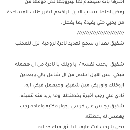
اخبرها بانه سيتقدم لها ليتزوجها لكن خوفها من
رفض اهلها بسبب الدين اراقهم ليقرر طلب المساعدة
من يحيي حتي يفيدة بما يفعل.
///////////////////////////
شفيق بعد ان سمع تهديد نادرة لروحية نزل للمكتب
شفيق يحدث نفسه / يا ويلك يا نادرة من ال هعمله
فيكي بس الاول اخلص من ال شاغل بالي وبعدين
اروقلك واوريكي مين شفيق. وهيعمل فيكي ايه.
نادي علي رجب أخبرة بخطتطه وما يريد منه تنفيذه.
شفيق يجلس علي كرسي بجوار مكتبه وامامه رجب
يهمس له بخطتته.
بص يا رجب انت عارف انا بثق فيك كد ايه