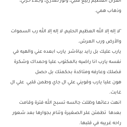
القرآن العظيم ربيع قلبي، ونور صدري، وجلاء حزني،
وذهاب همي.
"لا إله إلا الله العظيم الحليم، لا إله إلا الله رب السموات
والأرض ورب العرش.
يارب عليك بل رايد بياةشر يارب ابعده عني والهيه في
نفسه يارب انا راضيه بالمكتوب عليا وحمداك وشكرة
فضلك وعارفه ومتاكدة بحكمتك بل حصل
هون عليا يارب وقويني علي ال جاي وطمن قلبي علي ال
غابت.
انهت دعائها وظلت جالسه تسبح الله فترة وقامت
بعدها تطمئن علر الصغيرة وتنام بجوارها بعد شعور
راحه غريبه في قلبها.