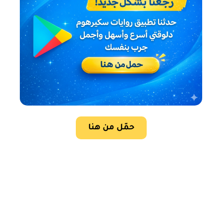
حمّل من هنا