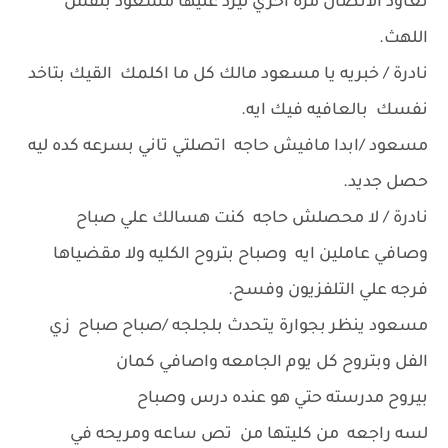
تعاود الاتصال مرة اخري ليرد عليها مسعود بنفس
اللهث.
نادرة / خبريه يا مسعود مالك كل ما اكلمك القيك بتاخد
نفسك بالعافيه فيك ايه.
مسعود /ابدا مافيش حاجه اتصلتي تاني بسرعه كده ليه
حصل جديد.
نادرة / لا محصلش حاجه كنت هسالك علي صباح
وصافي عاملين ايه وصباح بتروح الكليه ولا مقضياها
فرجه علي التلفزيون وفسح.
مسعود ينظر بجوارة يتحدث بلجلجه /صباح صباح زي
الفل وبتروح كل يوم الجامعه واصافي كمان
بيروح مدرسته حتي هو عنده درس وصباح
لسه راجعه من كليتها من تص ساعه ومريحه في