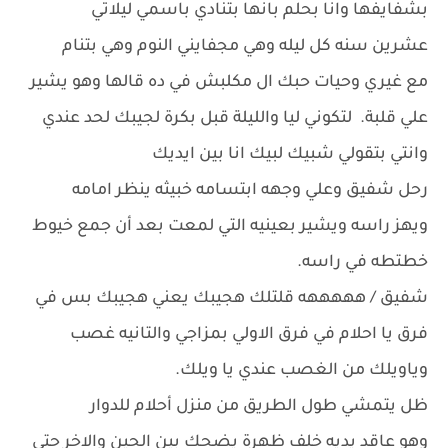
بشفايفها وانا بحلم بانها بتنادي باسمي ليلاتي
عشرين سنه كل ليله وهي مجفايني النوم وهي بتنام
مع غيري وحيات حبك ال مكلبش في ده قالها وهو يشير
علي قلبة. لتكوني ليا والليلة قبل بكرة لجيبك لحد عندي
وانتي بتقولي شبيك لبيك انا بين ايديك
رحل شفيق وعلي وجهه ابتسامه خبيثه ينظر امامه
ويهز راسه ويشير بعينيه التي لمعت بعد أن جمع خيوط
خطتطه في راسه.
شفيق / هههههه قلتلك هجيبك يعني هجيبك بس في
فرق يا احلام في فرق الاولي بمزاجي والتانيه غصب
وياويلك من الغصب عندي يا ويلك.
ظل يتمشي طول الطريق من منزل أحلام للدوار
وهو عاقد يديه خلف ظهرة يضحك بين الحين والاخر حتي