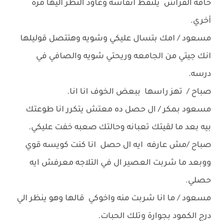
حافه الفراش يلتقط انفاسه وعاود النظر اليها مرة
أخري.
مسعود / امك بتسال عليكي وشويه وهتتصل قوليلها
انك جيتي من الجامعه وريحتي شويه والصافي في
درسه.
صباح / تهز راسها ببعض الخوف انا انا.
مسعود بمكر / ال حصل ده معتش يتكرر انا طوعتك
بيه بعد ما لقيتك تعبانه وحالتك صعبه خفت عليكي.
صباح /مش عارفه ايه ال حصل انا كنت كويسه قوي
ووبعد ما شربت العصير ال في التلاجه معرفش ايه
حصلي.
مسعود / ما انا شربت منه واخوكي قالها وهو ينظر الي
درج الكمود بجوارة وتلك الحبات.