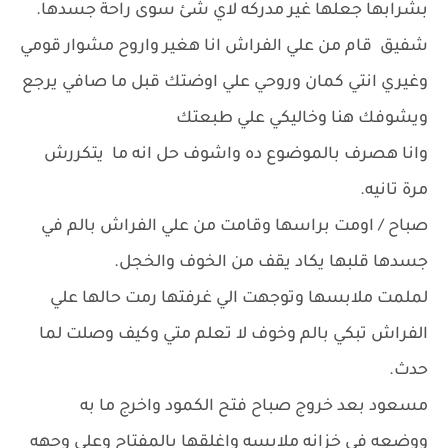
بشرابها جعلها غير مدركه لاي شئ سوى راحة جسدها.
شفيق قام من علي الفراش انا هغير واروح مشوار قومي
وغيري انتي كمان وروحي علي اوضتك قبل ما صافي يرجع
ويشوفك هنا وخاليكي علي طبعتك
وانا هصرف بالموضوع ده واشوف حل انه ما يتكررش
مرة تانيه.
صباح / اومت براسها وقامت من علي الفراش بالم في
جسدها قلبها يكاد يقف من الخوف والخجل.
لملمت ملابسها وتوجهت الي غرفتها رمت حالها علي
الفراش تبكي بالم وخوف لا تعلم متي وكيف وصلت لما
حدث.
مسعود بعد خروج صباح فتح الكمود واخرج ما به
ووضعه في خزانه ملابسه واغلقها بالمفتاح وعلي وجهه