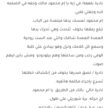
نادرة بلهفه/ في إيه يا إم محمود مالك وجفه في الضلمه
كده وجفتي قلبي.
إم محمود تمسك يدها مبتعدة عن الباب.
تبلع رمقها بخوف تتحدث وهي تحرك يدها
العمدة العمدة شافك وانتي عند الست روحية
وسمع كل كلامك ونزل وهو بينادي علي كلبة
الوفي رجب ومن ساعتها وهم بيتودودو ومش باين ليهم
صوت.
نادرة / تصق صدرها بخوف من إنكشاف خطتها
تسرع بإجراء مكلمه هاتفيه.
نادرة خالي بالك من الطريق يا ام محمود
اي حركه برة شوريلي علي طول.
بعد عدة مرات اتاها الصوت بالاجابه.