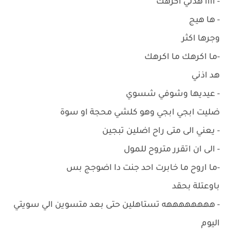
- اااا هدني اكرهك
- ها هيج
وجرها اكثر
-ما اكرهك ما اكرهك
هد اذني
- عيديها وشوفي شسوي
ضليت ابجي ابجي وهو كلشي محجة او سوة
- يعني الى متى راح اضلين تبجين
- الى ان اتقرر متروح للمول
-ما اروح ما خابرت احد جنت دا اضوجج بس
باوعتلة بحقد
- ههههههههه تستاهلين حتى بعد متسوين الي سويتي
اليوم