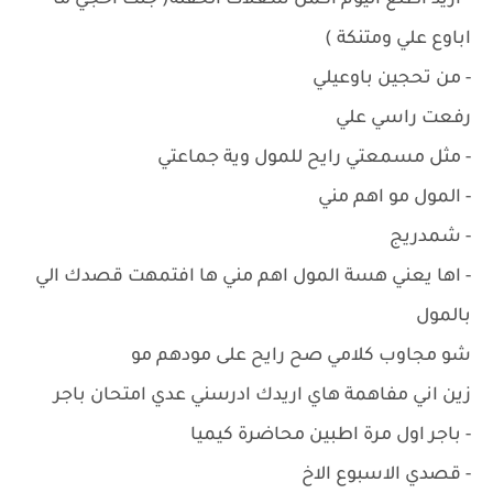
- اريد اطلع اليوم اكمل شغلات الحفلة( جنت احجي ما
اباوع علي ومتنكة )
- من تحجين باوعيلي
رفعت راسي علي
- مثل مسمعتي رايح للمول وية جماعتي
- المول مو اهم مني
- شمدريج
- اها يعني هسة المول اهم مني ها افتمهت قصدك الي
بالمول
شو مجاوب كلامي صح رايح على مودهم مو
زين اني مفاهمة هاي اريدك ادرسني عدي امتحان باجر
- باجر اول مرة اطبين محاضرة كيميا
- قصدي الاسبوع الاخ