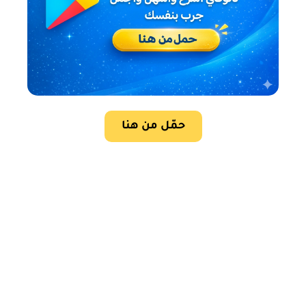
حمّل من هنا