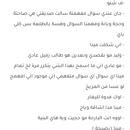
-ف شنو
- جان عندي سوال مفهمتة سالت صديقتي هي صاحتة
وحجة ويانة وفهمنا السوال وهسة بالطلعة بس كلي
باي
- اني شكلت مينا
- وليد مو بقصدي وبعدين هو طالب زميل عادي
- مو عادي اني ما اسمح بهذا الشي يتكرر مرة لخ تمام
مينا اي سوال اي سوال متفهمي اني موجود اني افهمج
لو عسا من المريخ
- اوك فدوة لليغار
- مينا مدا اشاقة وياج
- اووه انت البارحة مو حجيت وية هاي البنية
- مينا (بصيحة )