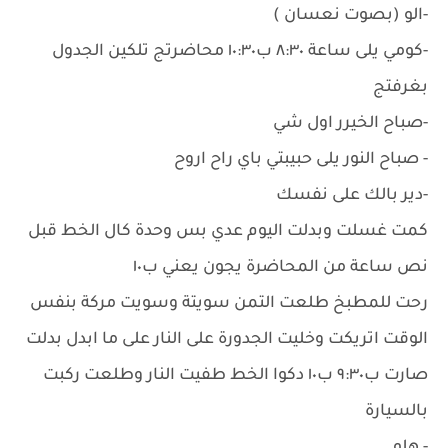
-الو (بصوت نعسان )
-كومي يلى ساعة ٨:٣٠ ب١٠:٣٠ محاضرتج تلكين الجدول
بغرفتج
-صباح الخيرر اول شي
- صباح النور يلى حبيبتي باي راح اروح
-دير بالك على نفسك
كمت غسلت وبدلت اليوم عدي بس وحدة كال الخط قبل
نص ساعة من المحاضرة يجون يعني ب١٠
رحت للمطبخ طلعت التمن سويتة وسويت مركة بنفس
الوقت اتريكت وخليت الجدورة على النار على ما ابدل بدلت
صارت ب٩:٣٠ ب١٠ دكوا الخط طفيت النار وطلعت ركبت
بالسيارة