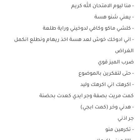
- منا ليوم الامتحان الله كريم
- يعني شنو هسة
- كلشي ماكو وكافي لدوخيني وراية طلعة
- اني ادوخك خوش لعد هسة اخذ ريهام ونطلع انكمل
الغراض
ضرب الميز قوي
- حتى لتفكرين بالموضوع
- اكرهك اني اكرهك وليد
كمت مريت بصفة وجر ايدي كعدت بحضنة
- هدني وخر (كمت ابجي)
جر اذني
- تكرهين منو