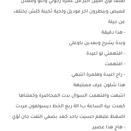
طبعا لؤي امبين اكبر من عمرة رجولي وحلو ومعدل
قميص وبنطرون اخر موديل ولحية ثخينة كلش يختلف
عن جيلة
- هذا دقيقة
وبدة يشرح وبعدين باوعلي
- افتهمتي لو اعيدة
- افتهمت
- راح اعيدة وهلمرة انتبهي
هذا شلون عرف ممنتبهة
انتبهت وافتهمت السوال بدت المحاضرة وكملناها
كعدت برة الساعة ب١ الة ربع الخط ديسولفون مردت
اضغط عليهم حسيت باحد كعد بصفي التفت جان لؤي
- هاج هذا عصير