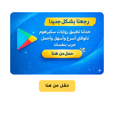
حمّل من هنا