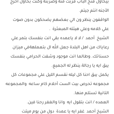
بيحاول فتح الباب قربت منه وضربته وكنت بحاول اخرج
الأجنه انتم جيتم.
الواقفون ينظر ون الي بعضهم يضحكون بدون صوت
علي كلامه وعلي هيئته المبعثرة .
الشيخ أحمد / لا لا ياعمده بقي انت بنفسك بتمر علي
رعاياك من اهل البلدة جعل الله ال بتعملهةفي ميزان
حسناتك. وطالما انت موجود وشفت الحرامي بنفسك
يبق ايه يا رجالة.ينظر له الجميع.
يكمل يبق احنا كل ليله نقسم الليل علي مجموعات كل
مجموعه تحرص بيت الست أحلام كام ساعه والمجموعه
التانية تستلم منها.
العمده / انت بتقول ايه وانا والغفر رحنا فين.
الشيخ أحمد غفر ايه يا عمدة دول من يوم ميتت