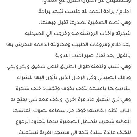
ومتقلقيش من الحرارة هتنزل مع العلاج.
احلام / براحة الحمد لله جلست تتنهد براحة.
وهي تضم الصغيرة لصدرها تقبل جبهتها.
شكرته واخذت الروشته منه وخرجت الي الصيدليه
بعد كلام ومروغات الطبيب ومحاولته الدائمه التحرش بها
بالقول بعد نفاذ صبر اخذت الادوية
وهي تسب وتلعنه طوال الطريق تلعن شفيق وبكر ويحي
وذالك الصيدلي وكل الرجال الذين يأتون اليها للشراء
يلترسونها باعينهم لتقف بخوف وتختبء خلف شجرة
وهي تري شفيق عاد مرة إخري ويقف معه شي يفتح به
الباب تكتم انفاسها خوفا من سماعه لصوت انفاسها
العاليه شعرت بتململ الصغيرة بيدها لتعاود الرجوع
للخلف عائدة للبلدة تتجه الي مسجد القرية تستغيث