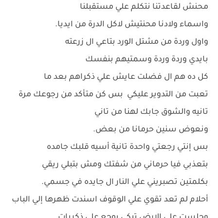
محنش لقاعدتنا نتكلم علي مستقبلنا
واسماء ولادنا محنتيش لاكل الدرة من ايديا.
واول وردة من مشتل الورد بتاعي ال زرعته
بايدي وردة وردة وسمتيهم بنفسك
كل ده هم ال فضلت عايش علي ذكراهم بعد ما
تعبت من التدوير عليكي بس كن متأكد من رجوعك مرة
تانيه والشوق جابك لهنا من تاني
ونعوض سنين حرمانا من بعض.
بس إنتي رجعتي واحدة تانية أسيه قلبك جامده
بتعذبي فيا حرماني من شفتك ومش بتبلي ريقي
بكلمتين تصبريني علي النار ال جايده في جسمي.
أحلام لم تعد تقوي علي الوقوف اسندت ظهرها إلي الباب
وجلست علي الارض تبكي بوجع علي ذكريات