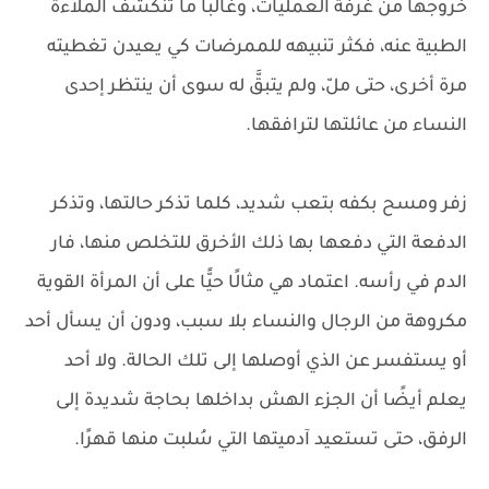
خروجها من غرفة العمليات، وغالبًا ما تنكشف الملاءة
الطبية عنه، فكثر تنبيهه للممرضات كي يعيدن تغطيته
مرة أخرى، حتى ملّ، ولم يتبقَّ له سوى أن ينتظر إحدى
النساء من عائلتها لترافقها.
زفر ومسح بكفه بتعب شديد، كلما تذكر حالتها، وتذكر
الدفعة التي دفعها بها ذلك الأخرق للتخلص منها، فار
الدم في رأسه. اعتماد هي مثالًا حيًّا على أن المرأة القوية
مكروهة من الرجال والنساء بلا سبب، ودون أن يسأل أحد
أو يستفسر عن الذي أوصلها إلى تلك الحالة. ولا أحد
يعلم أيضًا أن الجزء الهش بداخلها بحاجة شديدة إلى
الرفق، حتى تستعيد آدميتها التي سُلبت منها قهرًا.