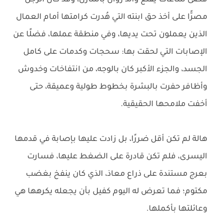
قضى ساعات يقنع والد روان بالتنازل، وقد كان الرجل
مصرًّا على أخذ حق ابنته التي هُدرت كرامتها أمام العمال
الذين يعملون تحت يديها، وفي منطقة عملها، فضلًا عن
الإصابات التي لحقت بها: سحجات وكدمات على كامل
الجسد، والجزء الأكبر كان بالوجه، من انتفاخات وخدوش
وأظافر حفرت بالبشرة بخطوط طولية وعميقة، حتى
أخفت ملامحها الحقيقية.
هالة لم تكن أقل ضررًا، بل زادت عليها بإصابة في قدمها
اليسرى، فلم تكن قادرة على الضغط عليها، فسارت
بعرج مستندة على ذراع معاذ، الذي كان ينفخ بغضب
مكتوم؛ فما تعرض له اليوم كفيل بأن يجعله يكرهها هي
وعائلتها بأكملها.