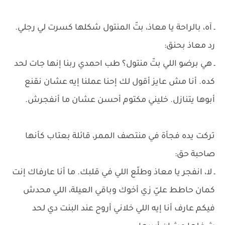
ـ آه، بالراحة يا معاذ، بتّ المنتول شكلها كسرت لي رجلي.
رد معاذ بحنق:
ـ هي برضو اللي بتّ منتول؟ طب احمدي ربنا إنها جات لحد
كده. أنا مش عايز أقول لك إحنا عملنا إيه عشان نقنع
أبوها يتنازل. خليني مكتوم أحسن عشان ما أنفجرش.
تركت يده فجأة في منتصف الممر، قائلة بعتاب كأنها
صاحبة حق:
ـ لا، انفجر يا معاذ وطلّع اللي في قلبك. ما أنا عارفاك إنت
كمان حاطط عليّ زي أخوك وباقي العيلة، اللي محدش
فيكم عارف أنا إيه اللي خلاني أروح عند البنت دي لحد