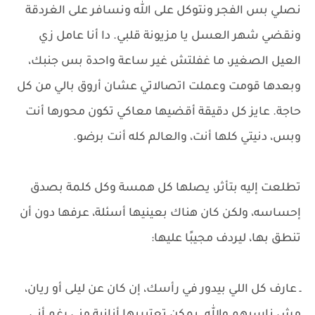
نصلي بس الفجر ونتوكل على الله ونسافر على الغردقة
ونقضي شهر العسل يا مزيونة قلبي. دا أنا عامل زي
العيل الصغير، ما غفلتش غير ساعة واحدة بس جنبك،
وبعدها قومت وعملت اتصالاتي عشان أروق بالي من كل
حاجة. عايز كل دقيقة أقضيها معاكي تكون محورها أنت
وبس، دنيتي كلها أنت، والعالم كله أنت برضو.
تطلعت إليه بتأثر، يصلها كل همسة وكل كلمة بصدق
إحساسه، ولكن كان هناك بعينيها أسئلة، عرفها دون أن
تنطق بها، ليردف مجيبًا عليها:
ـ عارف كل اللي بيدور في رأسك، إن كان عن ليلى أو ريان،