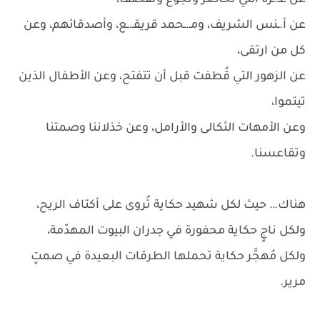
عن غـ.ـزّة التي تُحاصر وتُجَوَّع وتُقصف،
عن أ.ـنس الشريف، ومـ.ـحمد قريقـ.ـع، وأصدقائهم، وعن
كل من ارتقى،
عن الزهور التي قُطفت قبل أن تتفتح، وعن الأطفال الذين
تيتموا،
وعن الأمهات الثكالى والأرامل، وعن خذلاننا وصمتنا
وتقاعسنا.
هناك… حيث لكل شهيد حكاية تُروى على أكتاف الريح،
ولكل ناجٍ حكاية محفورة في جدران البيوت المهدّمة،
ولكل مُهجَّر حكاية تحملها الطرقات البعيدة في صمتٍ
مرير.