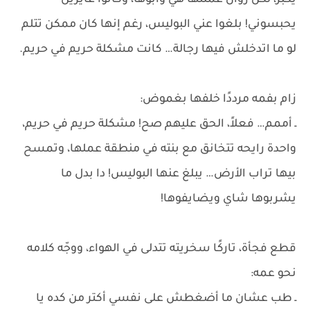
يكبر، لكن روان عملتها هي وأبوها، وكانوا عايزين
يحبسوني! بلغوا عني البوليس، رغم إنها كان ممكن تتلم
لو ما اتدخلش فيها رجالة… كانت مشكلة حريم في حريم.
زام بفمه مرددًا خلفها بغموض:
ـ أممم… فعلاً، الحق عليهم صح! مشكلة حريم في حريم،
واحدة رايحه تتخانق مع بنته في منطقة عملها، وتمسح
بيها تراب الأرض… يبلغ عنها البوليس! دا بدل ما
يشربوها شاي ويضايفوها!
قطع فجأة، تاركًا سخريته تتدلى في الهواء، ووجّه كلامه
نحو عمه:
ـ طب عشان ما أضغطش على نفسي أكتر من كده يا