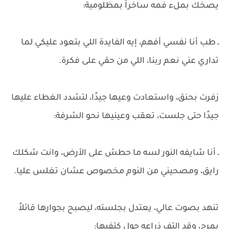
يصخك بملء فمه ساخراً بمظلومية:
ـ طب أنا نفسي أفهم، إيه الفايدة اللي بتعود عليكي لما
تداري عني نعم ربنا، اللي من حقي على فكرة.
زفرت بحنق، واستعادت وعيها جيدًا، لتشدد الغطاء عليها
جيدًا حتى جلست، تعقب وعينيها نحو الشرفة:
ـ أنا شايفه النور لسه ما حطش على الأرض، وانت شكلك
رايق، ومصحيني من النوم مخصوص عشان تغلس عليا.
تنهد بصوت عالي، يعتدل بجلسته، ليصبح بجوارها قائلاً
بمرح، وقد التف ذراعه حول كتفيها: