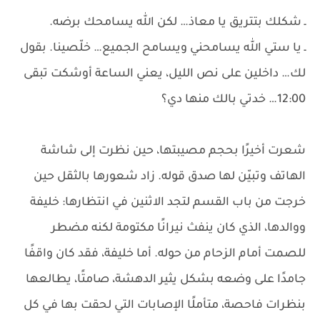
ـ شكلك بتتريق يا معاذ… لكن الله يسامحك برضه.
ـ يا ستي الله يسامحني ويسامح الجميع… خلّصينا. بقول
لك… داخلين على نص الليل، يعني الساعة أوشكت تبقى
12:00… خدتي بالك منها دي؟
شعرت أخيرًا بحجم مصيبتها، حين نظرت إلى شاشة
الهاتف وتبيّن لها صدق قوله. زاد شعورها بالثقل حين
خرجت من باب القسم لتجد الاثنين في انتظارها: خليفة
ووالدها، الذي كان ينفث نيرانًا مكتومة لكنه مضطر
للصمت أمام الزحام من حوله. أما خليفة، فقد كان واقفًا
جامدًا على وضعه بشكل يثير الدهشة، صامتًا، يطالعها
بنظرات فاحصة، متأملًا الإصابات التي لحقت بها في كل