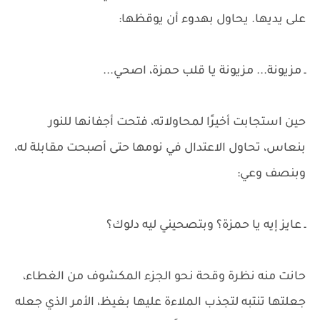
على يديها. يحاول بهدوء أن يوقظها:
ـ مزيونة... مزيونة يا قلب حمزة، اصحي...
حين استجابت أخيرًا لمحاولاته، فتحت أجفانها للنور
بنعاس، تحاول الاعتدال في نومها حتى أصبحت مقابلة له،
وبنصف وعي:
ـ عايز إيه يا حمزة؟ وبتصحيني ليه دلوك؟
حانت منه نظرة وقحة نحو الجزء المكشوف من الغطاء،
جعلتها تنتبه لتجذب الملاءة عليها بغيظ، الأمر الذي جعله