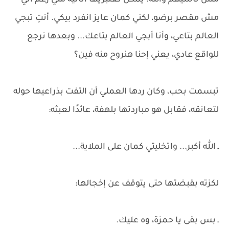
مش ناسيهم والله. يمكن تعتبريها أنانية مني رغم أني
مش مقصر برضو، لكني كمان عايز انفرد بيكي. أنتِ تبجي
العالم بتاعي، وأنا أبجي العالم بتاعك... وبعدها نرجع
للواقع عادي، يعني إحنا هنروح منه فين؟
تبسمت بحب، وكان ردها العملي أن التفت بذراعيها حوله
لتعانقه، فقابل هو مباردتها بلهفة، عائدًا لعبثه:
ـ الله أكبر... واتخليتي كمان على الملاية...
لكزته بقبضتها حتى يتوقف عن إخجالها:
ـ بس بقى يا حمزة، وه عليك.