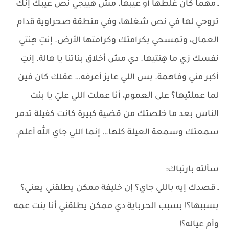
ـ مهما كان غلطها أو عيبها، مش هييجي نص عيبك إنك
تروحي لها في نص شغلها، وفي منطقة صحراوية قدام
العمال، وتمسحي بكرامتك وكرامتها الأرض. إنتِ هِنتي
نفسك زي ما هِنتيها. دي مش أخلاق بناتنا يا هالة. إنتِ
أكبر مني وفاهمة. بس اللي عايز أعرفه… عقلك كان فين
لما عملتيها؟ على العموم، أنا عملت اللي عليّ يا بنت
الناس بعد ما خلصتك من قضية كبيرة كانت كفيلة تدمر
سمعتك وسمعة العيلة كلها… إنما اللي جاي الله أعلم.
سألته بارتباك:
ـ قصدك إيه باللي جاي؟ إن خليفة ممكن يطلقني يعني؟
بسببها؟! بسبب الحرباية دي ممكن يطلقني أنا بنت عمه
وأم عياله؟!