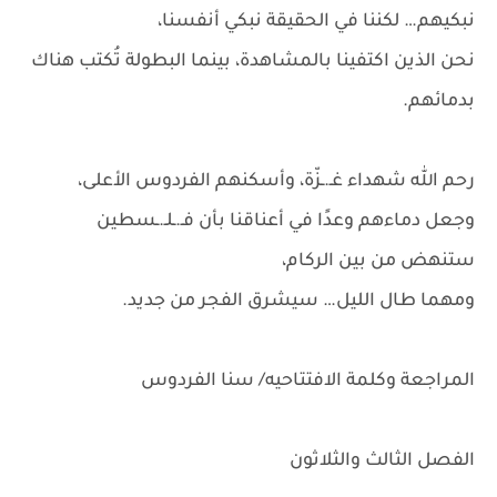
نبكيهم… لكننا في الحقيقة نبكي أنفسنا،
نحن الذين اكتفينا بالمشاهدة، بينما البطولة تُكتب هناك
بدمائهم.
رحم الله شهداء غـ.ـزّة، وأسكنهم الفردوس الأعلى،
وجعل دماءهم وعدًا في أعناقنا بأن فـ.ـلـ.ـسطين
ستنهض من بين الركام،
ومهما طال الليل… سيشرق الفجر من جديد.
المراجعة وكلمة الافتتاحيه/ سنا الفردوس
الفصل الثالث والثلاثون