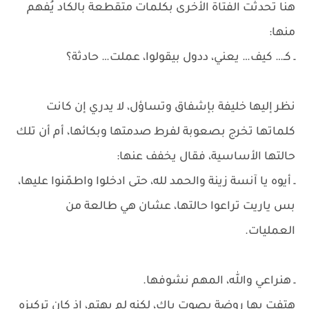
هنا تحدثت الفتاة الأخرى بكلمات متقطعة بالكاد يُفهم
منها:
ـ كـ… كيف… يعني، ددول بيقولوا، عملت… حادثة؟
نظر إليها خليفة بإشفاق وتساؤل، لا يدري إن كانت
كلماتها تخرج بصعوبة لفرط صدمتها وبكائها، أم أن تلك
حالتها الأساسية، فقال يخفف عنها:
ـ أيوه يا آنسة زينة والحمد لله، حتى ادخلوا واطمّنوا عليها،
بس ياريت تراعوا حالتها، عشان هي طالعة من
العمليات.
ـ هنراعي والله، المهم نشوفها.
هتفت بها روضة بصوت باكٍ، لكنه لم يهتم، إذ كان تركيزه