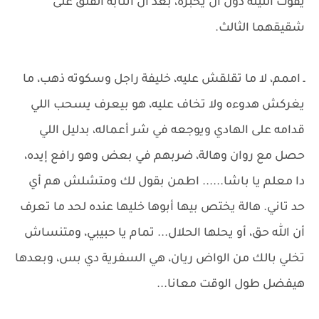
يفوت الليلة دون أن يخبره، بعد أن انتابه القلق على
شقيقهما الثالث.
ـ اممم، لا ما تقلقش عليه، خليفة راجل وسكوته ذهب، ما
يغركش هدوءه ولا تخاف عليه، هو بيعرف يسحب اللي
قدامه على الهادي ويوجعه في شر أعماله، بدليل اللي
حصل مع روان وهالة، ضربهم في بعض وهو رافع إيده،
دا معلم يا باشا...... اطمن بقول لك ومتشلش هم أي
حد تاني. هالة يختص بيها أبوها خليها عنده لحد ما تعرف
أن الله حق، أو يحلها الحلال... تمام يا حبيبي، ومتنساش
تخلي بالك من الواض ريان، هي السفرية دي بس، وبعدها
هيفضل طول الوقت معانا...