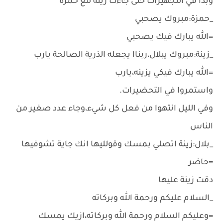
وبدأ في التجهيزات حتى جاءت زينة مع حمزة
_حمزة:مبروك يصحبي
=الله يبارك فيك يصحبي
_زينة:مبروك يبلال،ربناا يجعله الذرية الصالحة يارب
=الله يبارك فيكي يزينه،يارب
واستمروا في التحضيرات.
وفي الليل انتهوا من فعل كل شيء،وجاء عدد صغير من
الناس
_بلال:زينة اتصلي بمسك وقولليها انك جاية تشوفيها
=حاضر
دقت زينة عليها
_السلام عليكم ورحمة الله وبركاته
=وعليكم السلام ورحمة الله وبركاته،ازيك يمسك