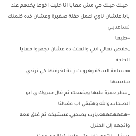
_حيلك حيلك هي مش معايا انا خليت اخوها يخدهم عند
بابا،علشان ناوي اعمل حفلة صغيرة وعشان كده كلمتك
تساعديني
=طبعا
_خلاص تعالي انتي والغتت ده عشان تجهزوا معايا
الحاجه
=مسافة السكة وهرولت زينة لغرفتها كي ترتدي
ملابسها
_ينظر حمزة عليها ويضحك ثم قال:مبروك ي ابو
الصحاب،والله وهتبقي اب عقبالنا
=هههههههه،يارب يصحبي،مستنيكم ثم غلق معه
واتجهه إلىٰ المنزل