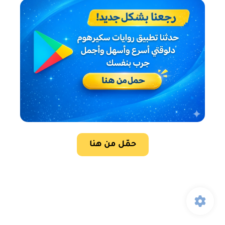
حمّل من هنا