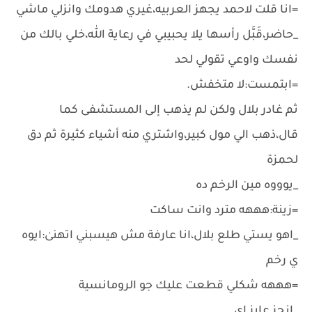
=انا قلت لاحمد يجهز العربيه،غيري هدومك وانزلي ماشي
_حاضر،قَبَّل رأسها يلا يحبيبي في رعاية الله،خلي بالك من
نفسك واوعي تقولي لحد
=ابتمست:لا متخفش.
ثم غادر بلال ولكن لم يذهب إلى المستشفى كما
قال،ذهب الي مول كبير،واشتري منه أشياء كثيرة ثم دق
لحمزة
_يوووه مين الرخم ده
=زينة:هههه مترد وانت ساكت
_اهو يستي طلع بلال،انا عارفة مش هيسبني اتهنىٰ:ايوه
ي رخم
=هههه شكلي قطعت عليك جو الرومانسية
_انجز عايز اي