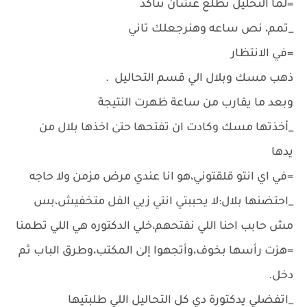
=لما التحليل تطلع عشان نتأكد
_تمم، نص ساعه وهنرجعلك تاني
=في الانتظار
ذهب مسك وبلال الي قسم التحاليل .
وبعد ما يقارب من ساعة ظهرت النتيجة
_أخذتها مسك وكادت ان تفتحها حتىٰ اخذها بلال من
يدها
=في اي انتو قلقتوني،هو انا عندي مرض مزمن ولا حاجه
_احتضنها بلال:لا يحببتي انتي زيي الفل متخفيش،بس
مش حابب احنا اللي نفتحهم،خلي الدكتوره هي اللي تطمنا
=هزت رأسها بخوف،وأتجهوا إلىٰ المكتب،وطرق الباب ثم
دخل.
_اتفضلي يدكتورة دي كل التحاليل اللي طلبتيها