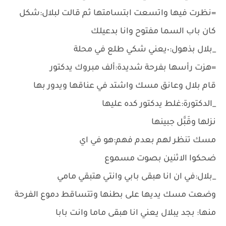
=نظرت فيها واتسعت ابتسامتها ثم قالت لبلال:شكل
كان باب السما مفتوح وانا بدعيلك
_بلال بذهول:٠يعني شكي طلع في محلة
=هزت رأسها بفرحة شديدة:ألف مبروك يدكتور
قام بلال وعانق مسك واشتد في عناقها ويدور بها
_الدكتورة:غلط يدكتور كده عليها
نزلها وقَبَّل جبينها
مسك تنظر لهم بعدم فهم:هو في اي
ضحكوا الاثنين بصوت مسموع
_بلال:في ان انا هبقى بابي وانتي هتبقي مامي
وضعت مسك يديها على بطنها وتتساقط دموع الفرحة
منها: بجد يبلال يعني انا هبقى ماما وانت بابا