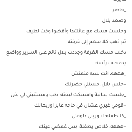
_حاضر
وصعد بلال
وجلست مسك مع عائلتها وأقضوا وقت لطيف
ثم ذهب كلا منهم إلى غرفته
دخلت مسك الغرفة وجددت بلال نائم علىٰ السرير وواضع
يده خلف رأسه
_هههه، انت لسه منمتش
=جلس بلال: مستني حضرتك
_جلست بجانبة وامسكت ليحته: طب ومستنيني لي بقى
=قومي غيري عشان في حاجه عايز اوريهالك
_كالطفلة: لا وريني دلوقتي
=هههه، خلاص يطفلة، بس غمضي عينك