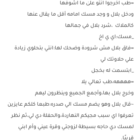
=طب اخرجوا انتو علىٰ ما اشوفها
ودخل بلال و وجد مسك امامه أقل ما يقال عنها
كالملاك ،شرد بلال في جمالها
_مسك:اي ي اخ
=فاق بلال مش شرودة وضحك لها:انتي بتحلوي زيادة
علي حلاوتك لي
_ابتسمت له بخجل
=ههههه،طب تعالي يلا
وخرج بلال بها،وأجمع الجميع وينظرون ليهم
~قال بلال وهو يضم مسك الي صدره:طبعا كلكم عايزين
تعرفوا اي سبب مجيكم النهاردة،والحفلة دي لي،ثم نظر
لمسك دي حاجه بسيطة لزوجتي وقرة عيني وأم ابني
قريبًا.