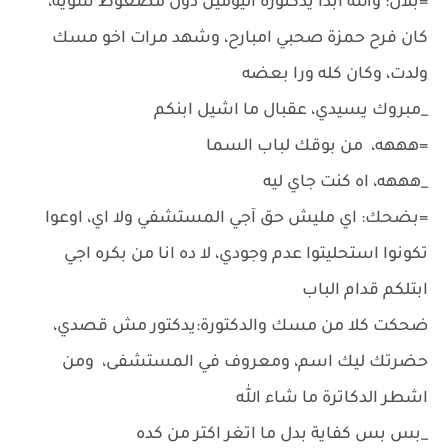
=بلال: والله ابدا يدكتورة اليومين دول مضغوط شويه،
كان فرح حمزة صحبي امبارح، وشهد مرات اخو مسك
ولدت، وكان كله ورا بعضه
_مبروك يسيدي، عقبال ما اشيل ابنكم
=هههه، من بوقك لباب السما
_هههه، اه كنت جاي ليه
=بضحك: اي مليش حق آجي المستشفي ولا اي، اوعوا
تكونوا استحليتوا عدم وجودي، لا ده انا من بكره اجي
ابتلكم قدام الباب
ضحكت كلا من مسك والدكتورة:يدكتور مش قصدي،
حضرتك ليك اسم، ومعروف في المستشفى، ومن
اشطر الدكاترة ما شاء الله
_بس بس كفاية بدل ما اتغر اكتر من كده