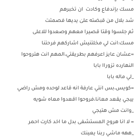
مسك بإندفاع وكادت ان تخبرهم
شد بلال من قبضته علىٰ يديها فصمتت
ثم جلسوا وقتا قصيرا معهم وصعدوا للاعلى
مسك:انت لي مخلتنيش اشاركهم فرحتنا
=عشان عايز اعرفهم بطريقتي،المهم انت هتروحوا
النهارده تزوراا بابا
_لي ماله بابا
=كويس،بس انتي عارفة انه قاعد لوحده ومش راضي
ييجي يقعد معانا،فروحوا اقعدوا معاه شويه
_وانت مش هتيجي
= لا انا هروح المستشفى بدل ما اخد كارت احمر
_ههه ماشي ربنا يعينك