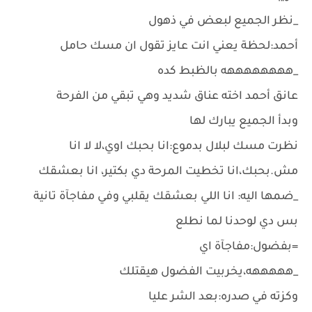
_نظر الجميع لبعض في ذهول
أحمد:لحظة يعني انت عايز تقول ان مسك حامل
_ههههههههه بالظبط كده
عانق أحمد اخته عناق شديد وهي تبقي من الفرحة
وبدأ الجميع يبارك لها
نظرت مسك لبلال بدموع:انا بحبك اوي،لا لا انا
مش.بحبك،انا تخطيت المرحة دي بكتير، انا بعشقك
_ضمها اليه: انا اللي بعشقك يقلبي وفي مفاجآة تانية
بس دي لوحدنا لما نطلع
=بفضول:مفاجآة اي
_هههههه،يخربيت الفضول هيقتلك
وكزته في صدره:بعد الشر عليا