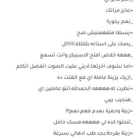
=عايز مراتك
_نعم يخويا!
=يسطا متفهمنيش صح
_يصك على اسنانه:بللللللااااااال
_هههه خلاص افتح الاسبيكر وانت تسمع
=اما نشوف اخرتها،اديني عليت الصوت اتفضل اتكلم
_ازيك يزينة عاملة اي مع الغتت ده
=نظرت له:ههههه الحمدلله،انتو عاملين اي
_هنجيب بيبي
=زينة وحمزة بعدم فهم:نعم!!!
_تنحتوا كده لي ههههه،مسك حامل
=زينة بفرحة:بجد طب ادهالي بسرعة