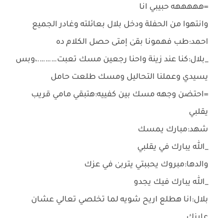
=هههههه حبيبي انا
وانتهوا من الحفلة ودخل بلال بعائلته وغادر الجميع
احمد:طب فهمونا بقىٰ إمتى حصل الكلام ده
_بلال:كنا عند زينة واحنا رجعين مسك تعبت……….،وبس
يسيدي وعملنا التحاليل ومسك طلعت حامل
=احتضن وجهه مسك بين كفييه:هتبقي مامي قريب
يقلبي
شهد:مبارك يمسك
_الله يبارك في يقلبي
والدها:مبروك يحببتي يتربىٰ في عزك
_الله يبارك فيك يجدو
بلال:انا هطلع اريح شويه لما تخلصي تعالي عشان
عايزك