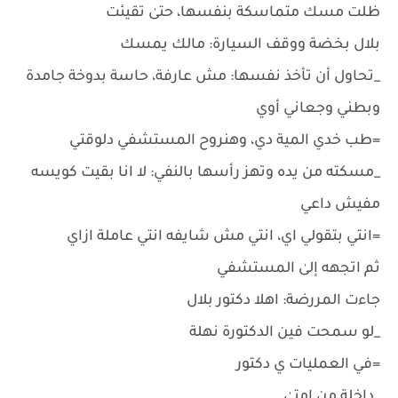
ظلت مسك متماسكة بنفسها، حتىٰ تقيئت
بلال بخضة ووقف السيارة: مالك يمسك
_تحاول أن تأخذ نفسها: مش عارفة، حاسة بدوخة جامدة
وبطني وجعاني أوي
=طب خدي المية دي، وهنروح المستشفي دلوقتي
_مسكته من يده وتهز رأسها بالنفي: لا انا بقيت كويسه
مفيش داعي
=انتي بتقولي اي، انتي مش شايفه انتي عاملة ازاي
ثم اتجهه إلىٰ المستشفي
جاءت المررضة: اهلا دكتور بلال
_لو سمحت فين الدكتورة نهلة
=في العمليات ي دكتور
_داخلة من إمتىٰ