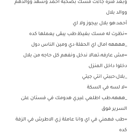
وبعد فترة جاءت مسك بصحبة أحمد وشهد ووالدهم
ووالد بلال
أحمد:هو بلال بيجوز ولا اي
=نظرت له مسك بغيظ:طب يبقى يعملها كده
_ههههه امال اي الحفلة دي ومين الناس دول
=مش عارفه،تعالا ندخل ونفهم كل حاجه من بلال
دخلوا داخل المنزل
_بلال:حببتي انتي جيتي
=لا لسه في السكة
_هههه،طب اطلعي غيري هدومك في فستان علىٰ
السرير فوق
=طب فهمني في اي وانا عاملة زي الاطرش في الزفة
كده