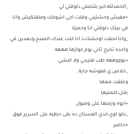
_الحمدلله،خير بتتصلي دلوقتي لي
=مفيش وحشتيني وقلت اجي اشوفك وملقتكيش وانا
في بيتك دلوقتي انا وحمزة
_وانا لحقت اوحشك،دَ انا كنت عندك الصبح،وبعدين في
واحده تخرج تاني يوم جوازها هههه
=يوووههه طب هتيجي ولا امشي
_خلاص ي قفوشه جاية.
وغلقت معها
بلال:كلمتيها
=ايوه وزمنها علىٰ وصول
_حلو اوي،خدي الفستان ده بقى حطيه علىٰ السرير فوق
=حاضر