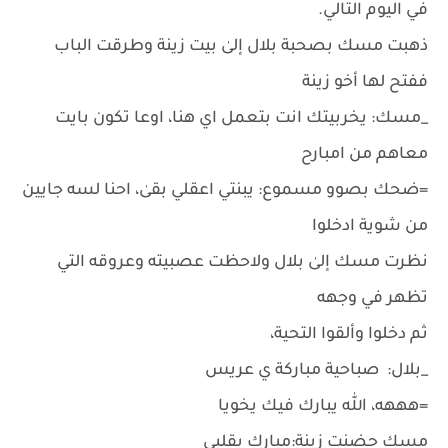
في اليوم التالي.
ذهبت مسك بصحبة بلال إلىٰ بيت زينة وطرقت الباب
ففتح لها أخو زينة
_مسك: يخربيتك انت بتعمل اي هنا، اوعا تكون بايت
معاهم من امبارح
=ضحك بصوو مسموع: يبنتي اعقلي بقىٰ، احنا لسه جايين
من شوية ادخلوا
نظرت مسك إلىٰ بلال ولاحظت عصبيته وعروقه التي
تظهر في وجهه
ثم دخلوا وألقوا التحية،
_بلال: صباحية مباركة ي عريس
=هههه، الله يبارك فيك يخويا
مسك حضنت زينة:مبارك يقلبي