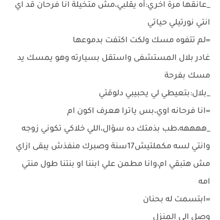
_عانقها مرة اخري:آه يقلبي،مش متخيلة انا فرحان قد اي
انتي نورتيلي حياتي
=لم تتفوه مسك ولكت اكتفت بدموعها
غادر بلال المستشفى واستقل بسيارته وهو يمسك يد
مسك بفرحة
_بلال:بتعيطي لي يحبيبي دلوقتي
=انا فرحانه اوي،بس ياترا هعرف اكون ام
_ههههه،طب بذمتك ده سؤال،اللي خلاكي تكوني زوجه
وانتي لسه مكملتيش17سنة وصبرك منفذش يبقى ازاي
مش هتبقي ام،وانا مطمن علي ابننا او بنتنا طول منتي
امه
=ابتسمت له بحنان
وصل الي المنزل