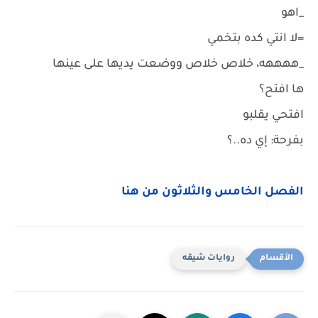
_اهو
=لا انتي كده بتخمي
_ههههه، خلاص خلاص ووضعت يديها على عينها
ها افتح؟
افتحي يقلبو
بفرحة: إي ده..؟
الفصل الخامس والثلاثون من هنا
روايات شيقه