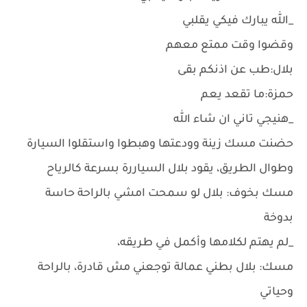
_الله يبارك فيكي يقلبي
وقضوا وقت ممتع معهم
بلال:طب عن اذنكم بقى
حمزة:ما تقعد يعم
_هنيجي تاني ان شاء الله
حضنت مسك زينة وودعتها وهبطوا واستقلوا السيارة
وطوال الطريق، يقود بلال السياررة بسرعة كالرياح
مسك بخوف: بلال لو سمحت امشي بالراحة حاسة
بدوخة
_لم يهتم لكلامها وأكمل في طريقه،
مسك: بلال بطني عمالة توجعني مش قادرة، بالراحة
وحياتي