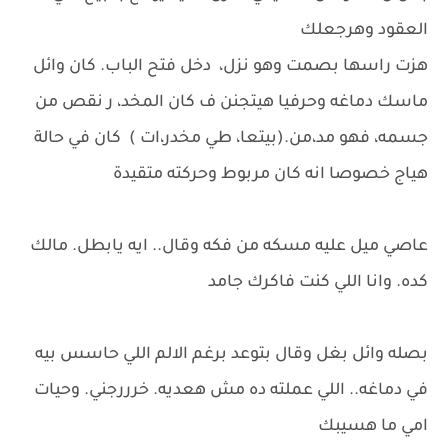
العقود وهرجعلك
هزت راسها بصمت وهو نزل، دخل فتح الباب. كان وائل
ماسك دماغه وحرفيا هيتجنن ف كان المخد، ر نقص من
جسمه، فهو مد،من.(بيتعا، طي مخدر،ات ) كان في حالة
هياج خصوصا انه كان مربوط وحركته متقيدة
عاصي ميل عليه مسكه من فكه وقال.. ايه يابطل. مالك
كده. وانا اللي كنت فاكرك جامد
بصله وائل بغل وقال بتوعد برغم الالم اللي حاسس بيه
في دماغه.. اللي عملته ده مش هعديه. خرررجني. وحيات
امي ما هسيبك