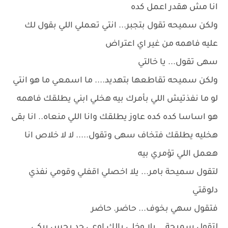
انا مش هقدر اعمل كده
ولكن سميحه تقول بتجبر... انتي تعملي اللي بقول لك
عليه فاهمه من غير اي اعتراض
سهى تقول... يا خالتي
ولكن سميحه تقاطعها بتهديد.... ما اسمعي ما هو انتي
لو ما نفذتيش اللي بأمرك بيه هخلي ابني يطلقك فاهمه
هو اساسا كده كده عاوز يطلقك وانا اللي منعاه.. انا بقى
هخليه يطلقك فتخاف سهى وتقول..... لا لا خلاص انا
هعمل اللي تؤمري بيه
لتقول سميحة بامر... يلا اخصلي اقفلي وقومي نفذي
دلوقتي
فتقول سهي بخوف... حاضر. حاضر
لتقول سميحة... يلا وخلي بالك اوعي حد يحس بيكي