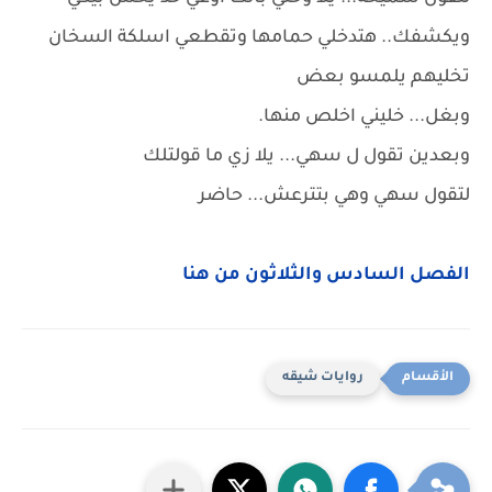
ويكشفك.. هتدخلي حمامها وتقطعي اسلكة السخان
تخليهم يلمسو بعض
وبغل... خليني اخلص منها.
وبعدين تقول ل سهي... يلا زي ما قولتلك
لتقول سهي وهي بتترعش... حاضر
الفصل السادس والثلاثون من هنا
روايات شيقه