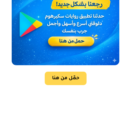
حمّل من هنا