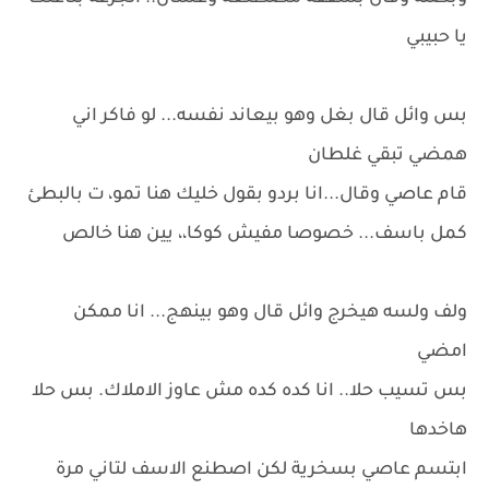
يا حبيبي
بس وائل قال بغل وهو بيعاند نفسه... لو فاكر اني
همضي تبقي غلطان
قام عاصي وقال...انا بردو بقول خليك هنا تمو، ت بالبطئ
كمل باسف... خصوصا مفيش كوكا،، يين هنا خالص
ولف ولسه هيخرج وائل قال وهو بينهج... انا ممكن
امضي
بس تسيب حلا.. انا كده كده مش عاوز الاملاك. بس حلا
هاخدها
ابتسم عاصي بسخرية لكن اصطنع الاسف لتاني مرة