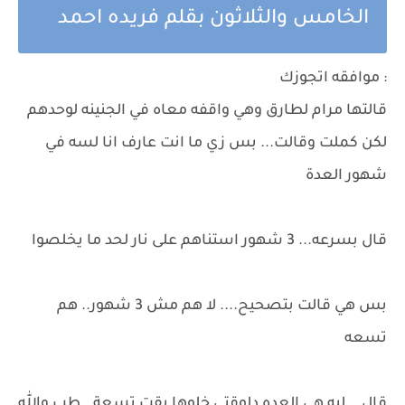
الخامس والثلاثون بقلم فريده احمد
: موافقه اتجوزك
قالتها مرام لطارق وهي واقفه معاه في الجنينه لوحدهم
لكن كملت وقالت... بس زي ما انت عارف انا لسه في
شهور العدة
قال بسرعه... 3 شهور استناهم على نار لحد ما يخلصوا
بس هي قالت بتصحيح.... لا هم مش 3 شهور.. هم
تسعه
قال .. ليه هي العده دلوقتي خلوها بقت تسعة.. طب والله