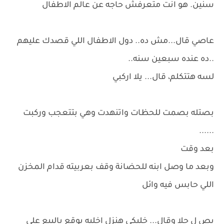
سنين. هو انت متعرفش حاجه عن عالم الاطفال
عاصي قال...مش ده.. دول الاطفال اللي قصدك عليهم
..ده عنده سبعين سنه..
لسه هتتكلم، قال... يلا اركبي
بصتله بصمت للحظات واتنهدت وهي بتتعجب وركبت
......
بعد وقت
وبعد ما وصل ابنه للحضانة وقف بعربيته قدام المخزن
اللي حابس فيه وائل
بص ل حلا وقال... خليكي هنزل اخليه يوقع بالبيع علي