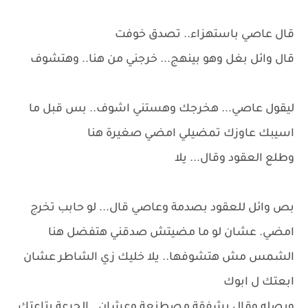
قال عاصي باستهزاء.. تصدق خوفت
قال وائل بغل وهو بينهج... خرجني من هنا.. وهتشوف
ليقول عاصي... هخرجك وهستني اشوف.. بس قبل ما
اسيبك عاوزك تمضيلي امضي صغيرة هنا
وطلع العقود وقال... يلا
بص وائل للعقود بصدمة وعاصي قال... لو حابب تخرج
امضي. عشان لو ما مضيتش صدقني هتفضل هنا
الشمس مش هتشوفها.. يلا خليك زي الشاطر عشان
ابعتك ل ابوك
وبصله وقال بشفقة مصطنعة وعشان.. الجرعة بتاعتك