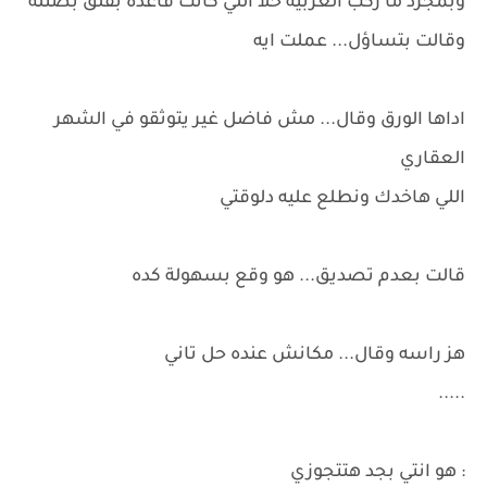
وبمجرد ما ركب العربية حلا اللي كانت قاعدة بقلق بصتله
وقالت بتساؤل... عملت ايه
اداها الورق وقال... مش فاضل غير يتوثقو في الشهر
العقاري
اللي هاخدك ونطلع عليه دلوقتي
قالت بعدم تصديق... هو وقع بسهولة كده
هز راسه وقال... مكانش عنده حل تاني
.....
: هو انتي بجد هتتجوزي