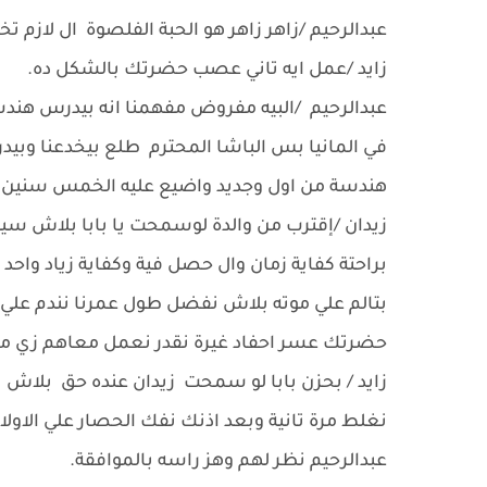
عبدالرحيم /زاهر زاهر هو الحبة الفلصوة ال لازم ت
زايد /عمل ايه تاني عصب حضرتك بالشكل ده.
عبدالرحيم /البيه مفروض مفهمنا انه بيدرس هند
في المانيا بس الباشا المحترم طلع بيخدعنا وب
هندسة من اول وجديد واضيع عليه الخمس سنين ا
زيدان /إقترب من والدة لوسمحت يا بابا بلاش سي
براحتة كفاية زمان وال حصل فية وكفاية زياد واحد
بتالم علي موته بلاش نفضل طول عمرنا نندم علي 
حضرتك عسر احفاد غيرة نقدر نعمل معاهم زي ما
زايد / بحزن بابا لو سمحت زيدان عنده حق بلاش
نغلط مرة تانية وبعد اذنك نفك الحصار علي الاول
عبدالرحيم نظر لهم وهز راسه بالموافقة.