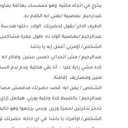
يخرج في اتجاه مكتبه وهو مممسك بهاتفة يعاو
عبدارحيم بعصبية /يعني ايه الكلام ده.
الطرف الاخر /بقول لحضرتك الولاد دخلوا هندسة م
عبدالرحيم /بعصبية الولد ده طول عمرة مشاكس بي
الشخص/ أؤمرني أعمل إيه يا باشا.
عبدالرحيم / مش اتحداني خمس سنين وفاكر انه
كده مشي راية عليا ، أنا بقي هخلية يندم ندم ا
منين ومصاريف إقامتة.
الشخص / يعن ايه قصد حضرتك مدفعش مصاريف 
عبدالرحيم / بالضبط كدة وخلية يورني هيكمل إزاي
تحجز تذكرتين لحمزة وزين وبس يرجعوا وهو خالية 
الشخص/ اوأمرك يا باشا في اي حاجه حضرتك تؤمر