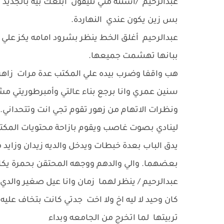
عبدالرحيم /استنه مني تليفون ابلغك بيه بالجديد
بس زين يكون عندي النهاردة.
عبدالرحيم أغلق الخط ينظر بشرود امامه يكز ع
ببانها تهشمت جميعها.
هب واقفا وضرب بيده علي المكتب عدة مرات زاهر 
سنين عمري وانا برجع بناء عالتي وأمبرطوريتي م
ونظرات الاتهام من زهور تقوم تجي انت وتتحداني.
لينادي بصوت غاصب ويقوم بازاحة محتويات المكت
يدق الباب بعدة خبطات ويدخل والديه زيدان وزاي
بعضهما. والي والدهم ووجهه المحتقن بحمرة يك
عبدالرحيم / ينظر لهما زمان وانا عيل صغير والد
كان وحيد لا ليه اخ ولا اخت جدتي كانت بتخاف علي
تربيتها لما اتخرج من الجامعه وبداء