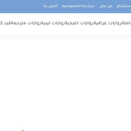
استخدام
من نحن
سياسة الخصوصيه
أتصل بنا
املة
روايات عراقية
روايات خليجية
روايات ليبية
روايات مترجمة
قيد كت