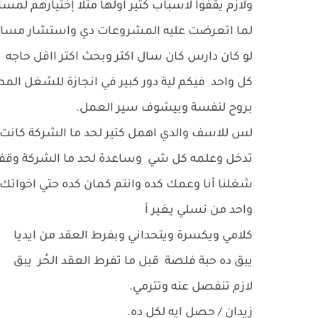
ولازم يقفوا لاسباب كتير اولها مثلا إختيارهم 
لما اتعرضت عليه المشروعات دي واستشار مساعدي
لو كان دارس كان سال اكتر وبحث اكتر ااقل حاجه
كل واحد فيكم لية دور كبير في انجازة للشغل ا
بروح لنفسة وبيشوف سير العمل.
لس للاسف والدي اهمل كتير لحد ما الشركة كان
تدخل وعلمه كل شي وساعدة لحد ما الشركة وقفت
شغلنا أنا وعمك كده وانتم كمان كده حتي اخواتك
واحد من نسلي يغير أ
كلامي ويكسرة ويتحداني وبفرط العقد من ايديا
يبق ده حبة فلصة قبل ما تفرط العقد الحُر يبق
لازم تنفصل عنه وتترمي.
زيدان / حصل ايه لكل ده.