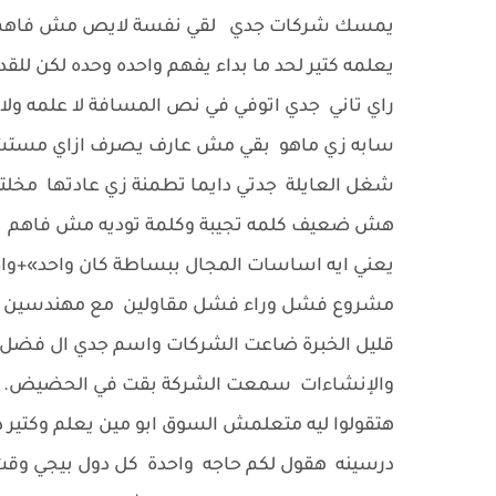
يمسك شركات جدي لقي نفسة لايص مش فاهم 
يعلمه كتير لحد ما بداء يفهم واحده وحده لكن للقد
راي تاني جدي اتوفي في نص المسافة لا علمه ولا
سابه زي ماهو بقي مش عارف يصرف ازاي مستشار
شغل العايلة جدتي دايما تطمنة زي عادتها مخ
هش ضعيف كلمه تجيبة وكلمة توديه مش فاهم
يعني ايه اساسات المجال ببساطة كان واحد»+وا
مشروع فشل وراء فشل مقاولين مع مهندسين مع 
قليل الخبرة ضاعت الشركات واسم جدي ال فضل س
والإنشاءات سمعت الشركة بقت في الحضيض.
هتقولوا ليه متعلمش السوق ابو مين يعلم وكتير
درسينه هقول لكم حاجه واحدة كل دول بيجي وق