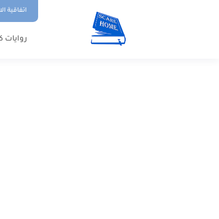
اتفاقية ال
روايات ك