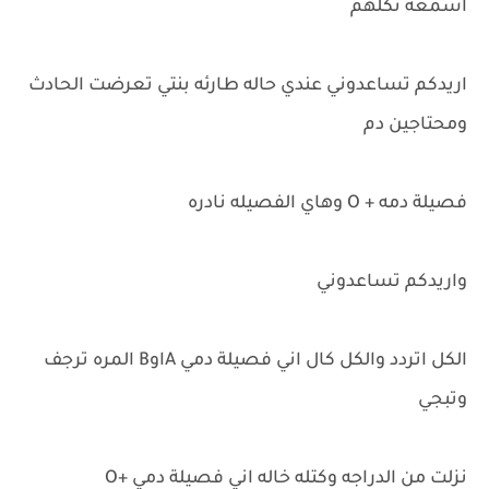
اسمعه تكلهم
اريدكم تساعدوني عندي حاله طارئه بنتي تعرضت الحادث
ومحتاجين دم
فصيلة دمه + O وهاي الفصيله نادره
واريدكم تساعدوني
الكل اتردد والكل كال اني فصيلة دمي AاوB المره ترجف
وتبجي
نزلت من الدراجه وكتله خاله اني فصيلة دمي +O