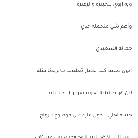
ويه ابوي بلجبيره والزغيره
وأهم شي متحمله جدي
جمانه السعيدي
ابوي صمم كلنا نكمل تعليمنا مايريدنا مثله
لان هو خطيه لايعرف يقرا ولا يكتب ابد
هسه اهلي يلحون عليه على موضوع الزواج
بس اني رافض اريد ازوج وحدي بيت مستقل