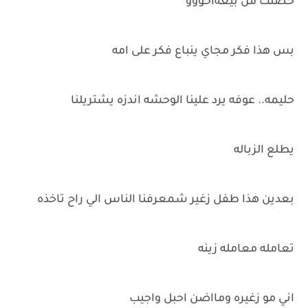
حصلت من بيعةاخووو
بس هذا فكر مجاي ينباع فكر على امه
حليمه.. عوفه يرد علينا الوحشه اندزه يشتريلنا
يطلع الزباله
بعدين هذا طفل زغير شمعرفنا الناس الي راح تاخذه
تعامله معامله زينه
اني مو زغيره ومااضن احبل واجيب