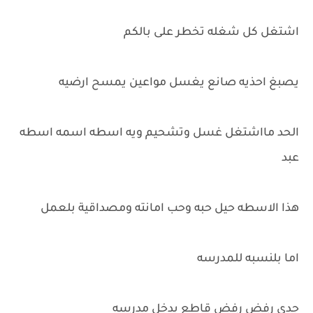
اشتغل كل شغله تخطر على بالكم
يصبغ احذيه صانع يغسل مواعين يمسح ارضيه
الحد مااشتغل غسل وتشحيم ويه اسطه اسمه اسطه
عبد
هذا الاسطه حيل حبه وحب امانته ومصداقية بلعمل
اما بلنسبه للمدرسه
جدي رفض رفض قاطع يدخل مدرسه