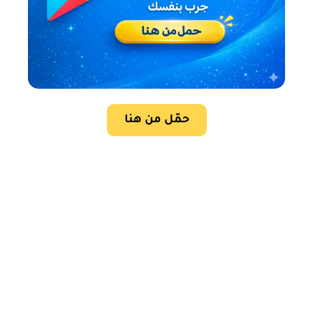
حمّل من هنا