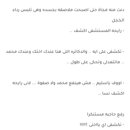
دنت منه فجاة حتى اصبحت ملاصقه بجسده وهى تلبس رداء
الخجل
- رايحه المستشفى اكشف ..
- تكشفى على ايه .. والدكاتره اللى هنا عندك اختك وعندك محمد
.. ماتتعدلى وتحكى على طول ..
- اووف ياسليم .. مش هينفع محمد ولا صفوة ... لانى رايحه
اكشف نسا ..
رفع حاجبه مستنكرا
- تكشفى اي يااختى ؟!!!!!