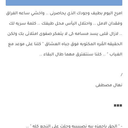
امرح اليوم بطيف وجودك الذي يحاصرنى .. واخشي ساعه الفراق
وفقدان الامل .. واحتلال اليأس محل طيفك .. كلمة سريه لك
.. لازال قلبى يسد مسامه كى لا يتعكر صفوى امتلائى بك ولكن
الحقيقه المُره المكتوبه فوق جباه العشاق " كلنا على موعد مع
الغياب " .. كلنا سنتفترق مهما طال البقاء ..
/
نهال مصطفى
■■■
- " الحق ياحمزه بيه نصيييبه وحلت على النجع كله " ..