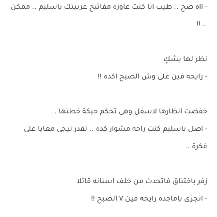
- ااه صح .. طيب انا كنت عاوزه مفاتيح عربيتك ياسليم .. ممكن
.. !!
نظر لها بشكٍ
- رايحه فين على وش الصبح اكده !!
خفضت انظارها لاسفل وهى تحكم حبكة خطتها ..
- اصل ياسليم كنت راحه مشوار كده .. تقدر تيجى معايا على
فكرة ..
زفر باختناق فاتحدث من خلف اسنانه قائلا
- انجزى ياماجده رايحه فين ٧ الصبح !!