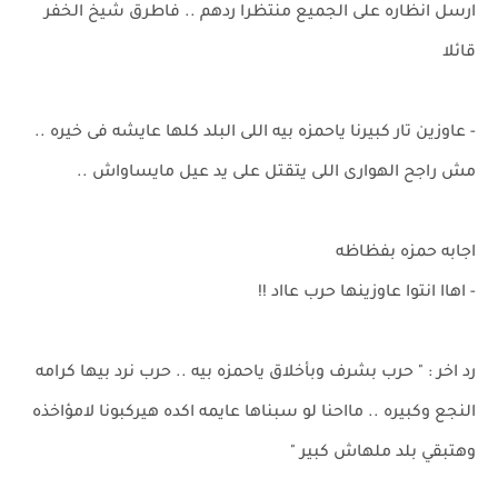
ارسل انظاره على الجميع منتظرا ردهم .. فاطرق شيخ الخفر
قائلا
- عاوزين تار كبيرنا ياحمزه بيه اللى البلد كلها عايشه فى خيره ..
مش راجح الهوارى اللى يتقتل على يد عيل مايساواش ..
اجابه حمزه بفظاظه
- اهاا انتوا عاوزينها حرب عااد !!
رد اخر : " حرب بشرف وبأخلاق ياحمزه بيه .. حرب نرد بيها كرامه
النجع وكبيره .. مااحنا لو سبناها عايمه اكده هيركبونا لامؤاخذه
وهتبقي بلد ملهاش كبير "