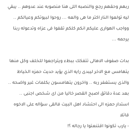
ربهم وحقهم رجع والنصبه اللى هنا منصوبه عند عدوهم .. يبقي
ليه تولعوا النار اكتر ما هى والعه ... روحوا لبيوتكم وعيالكم ..
وواجب الهوارى عليكم انكم كلكم تقفوا فى عزاه وتدعوله ربنا
يرحمه ...
بدات صفوف الاهالى تتفكك ببطء ويتراجعوا للخلف وكل منها
يتهامس مع الاخر ليبدى رايه الذي يؤيد حديث حمزه الخياط
والذى يستغفر ربه .. واخرون يتهامسون بكلمات غير واضحه ..
بعد عدة دقائق اصبح القصر خاليا من اى شخص اجنبى ..
استدار حمزه الى احتشاد اهل البيت فالقى سؤاله على الاخوه
قائلا
- يارب تكونوا اقتنعتوا يا رجاله ؟!