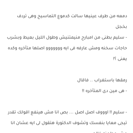
دمعه من طرف عينيها سالت كدموع التماسيح وهى تردف
بخجل
- سليم بطنى من امبارح منيمتنيش وطول الليل بعيط وبشرب
حاجات سخنه ومش عارفه فى ايه ووووووو اصلها متأخره وكده
يعنى ؟!
رمقها باستغراب .. فاقال
- هى مين دى المتأخره !!
- سليم !! اوووف اصل اصل ... بص انا مش هينفع اقولك تقدر
تيجى معايا بنفسك وتشوف الدكتورة هتقول لى ايه عشان انا