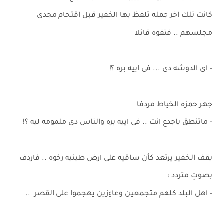
كانت تلك اخر جمله تلفظ بها الخفير قبل اقتحام مجدى
مجلسهم .. فتفوه قائلا
- اى الدوشه دى ... فى اييه بره ؟!
جهر حمزه الخياط مردفا
- ماتنطق ياجدع انت .. فى اييه بره والناس دى ملمومه ليه ؟!
يقف الخفير يرتعد كأن ساقيه على ارض طينيه رخوه .. فاردف
بصوتٍ متردد :
- اهل البلد كلهم متجمعين وعاوزين يهجموا على القصر ..