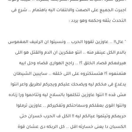
اخترق حمزه الخياط صفوفهم المترابطه بمفرده .. هيبته وقوته
اجبرت الجميع على الصمت والالتفات اليه باهتمام .. شرع فى
التحدث بثقه وحكمه وهو يردد :
" عال!! .. عاوزين تقووا الحرب .. ونسيتوا ان الرغيف المغموس
بالدم الكل عينفر منه .. انتو مفكرين ان الدم والقتل هو اللى
هيرفعكم قصاد الخلق ؟! .. راجح الهوارى قضاه وحل اييه
هتمنعوه ؟! هتستكتروه على اللى خلقه .. سايبين الشيطان
يدغدغ فى مخكم ليه ويضحك عليكم ويجركم لطريق واعر انتوا
مش قده !! انتوا عاوزين تتكلموا بالسلاح ليه وتتاحموا ورا زناده
وانتوا اقوى بعقلكم وسماحتكم وتفكيركم .. عاوزين ترملوا
حريمكم وتيتموا عيالكم ليه !! الكل ف الحرب خسران حتى
الكسبان دا يعنى خسارته اقل .. كل الربكه دى عشان قوة