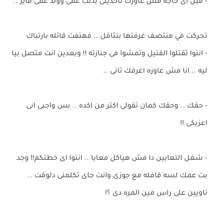
- قبل اى حاجه مش عاوزك تاخدينى بذنب عمى وولد عمى فايز ..
تحركت في منتصف غرفتها بتثاقل .. فهتفت قائله بارتباك
- انتوا تقتلوا القتيل وتمشوا فى جنازته !! وبعدين انت متصل بيا
ليه .. انا مش عاوزه اعرفك تانى ..
- حقك .. وحقك كمان تقولى اكتر من اكده .. بس واجبى انى
اعزيكى !!
- شغل التعابين دا مش هياكل معايا .. انتوا اى خطتكم!! وجد
بت عمك لسه قافله مع جوزى وانت جاى تكلمنى دلوقت ..
ناويين على راس مين المره دى ؟!