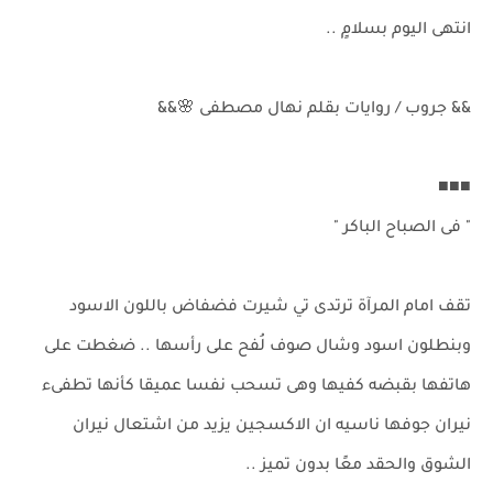
انتهى اليوم بسلامٍ ..
&& جروب / روايات بقلم نهال مصطفى 🌸&&
■■■
" فى الصباح الباكر "
تقف امام المرآة ترتدى تي شيرت فضفاض باللون الاسود
وبنطلون اسود وشال صوف لُفح على رأسها .. ضغطت على
هاتفها بقبضه كفيها وهى تسحب نفسا عميقا كأنها تطفىء
نيران جوفها ناسيه ان الاكسجين يزيد من اشتعال نيران
الشوق والحقد معًا بدون تميز ..