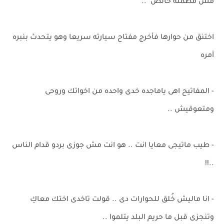
مش مطمنه خالص ..
اختنق من حوارها فأخرج مفتاح سيارته سريعا وهو يتحدث بنبره
آمره
- المفاتيح اهى ياماجده خدى واحده من اخواتك وروحى
ومتعوقيش ..
- طيب ماتيجى معايا انت .. هو انت مش جوزى بردو قدام الناس
..!!
- انا ماليش خُلق للحوارات دى .. قولت تاخدى اختك معاكِ
وتنجزى قبل ما حريم البلد يتلموا ..