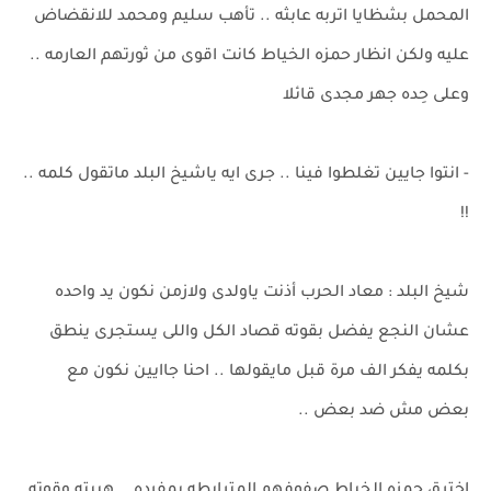
المحمل بشظايا اتربه عابثه .. تأهب سليم ومحمد للانقضاض
عليه ولكن انظار حمزه الخياط كانت اقوى من ثورتهم العارمه ..
وعلى حِده جهر مجدى قائلا
- انتوا جايين تغلطوا فينا .. جرى ايه ياشيخ البلد ماتقول كلمه ..
!!
شيخ البلد : معاد الحرب أذنت ياولدى ولازمن نكون يد واحده
عشان النجع يفضل بقوته قصاد الكل واللى يستجرى ينطق
بكلمه يفكر الف مرة قبل مايقولها .. احنا جاايين نكون مع
بعض مش ضد بعض ..