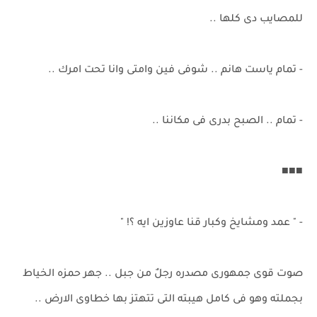
للمصايب دى كلها ..
- تمام ياست هانم .. شوفى فين وامتى وانا تحت امرك ..
- تمام .. الصبح بدرى فى مكاننا ..
■■■
- " عمد ومشايخ وكبار قنا عاوزين ايه ؟! "
صوت قوى جمهورى مصدره رجلٌ من جبل .. جهر حمزه الخياط
بجملته وهو فى كامل هيبته التى تتهتز بها خطاوى الارض ..