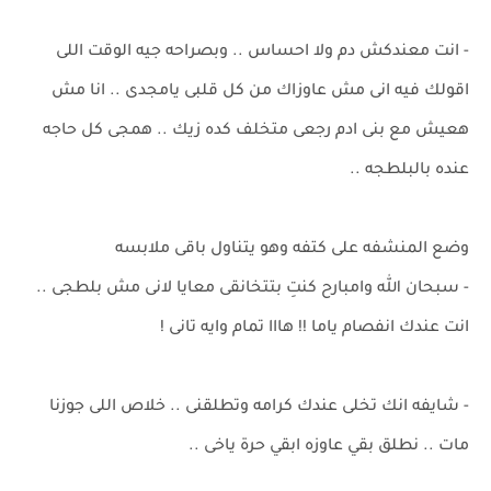
- انت معندكش دم ولا احساس .. وبصراحه جيه الوقت اللى
اقولك فيه انى مش عاوزاك من كل قلبى يامجدى .. انا مش
هعيش مع بنى ادم رجعى متخلف كده زيك .. همجى كل حاجه
عنده بالبلطجه ..
وضع المنشفه على كتفه وهو يتناول باقى ملابسه
- سبحان الله وامبارح كنتِ بتتخانقى معايا لانى مش بلطجى ..
انت عندك انفصام ياما !! هااا تمام وايه تانى !
- شايفه انك تخلى عندك كرامه وتطلقنى .. خلاص اللى جوزنا
مات .. نطلق بقي عاوزه ابقي حرة ياخى ..