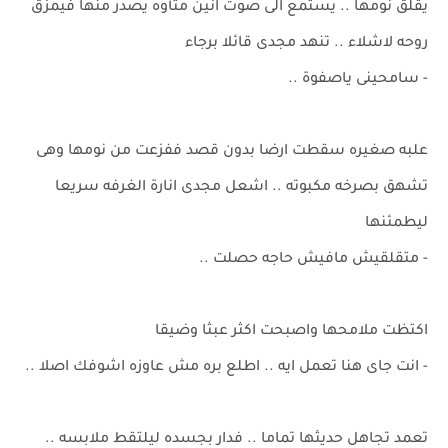
يقلق نومها .. يستمع الى صوت انين متأوه يصدر منها فيمزق
روحه لاشلاء .. تنهد مجدى قائلا برجاء
- سامحينى ياصفوة ..
علبه صغيره سقطت ارضا بدون قصد ففزعت من نومها وهى
تشهق بصرخه مكبوته .. اشعل مجدى انارة الغرفه سريعا
ليطمئنها
- متقلقيش مافيش حاجه حصلت ..
اكتظت ملامحها واصبحت اكثر عبثا وضيقا
- انت جاى هنا تعمل ايه .. اطلع بره مش عاوزه اشوفك اصلا ..
تعمد تجاهل حديثها تماما .. فدار بجسده ليلتقط ملابسه ..