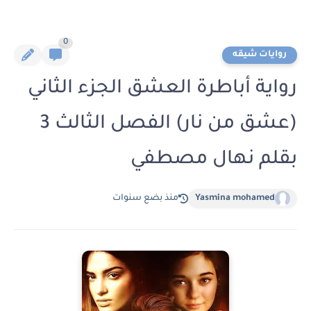
0
روايات شيقه
رواية أباطرة العشق الجزء الثاني
(عشق من نار) الفصل الثالث 3
بقلم نهال مصطفي
Yasmina mohamed
منذ بضع سنوات