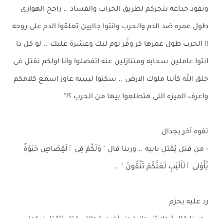
ونفوذ خداعه بتجركم لطريق الخراب والفساد .. راجح الهوارى
طول عمره ضد الدم والحرب وانتوا جاايين تعلقوا الدم على روحه
!! الحرب طول عمرها كر وفّر يوم ليك وعشرة عليك .. لو كل دا
انتوا عاملين سحابه ومتنازلين عنه اتفضلوا وانا اولكم نقتل فى
خلق الله كأننا ملوك الارض .. سكتوا لييييه عاوز اسمع كلامكم
واعرف الميزه اللى هتطلعوا بيها من الحرب ؟!"
تفوه آخر بجدال
- من قتل يُقتل يابيه .. وربنا قال " وَلَكُمْ فِى ٱلْقِصَاصِ حَيَوٰةٌ
يَٰٓأُوْلِى ٱلْأَلْبَٰبِ لَعَلَّكُمْ تَتَّقُونَ " ..
رد عليه بحزم