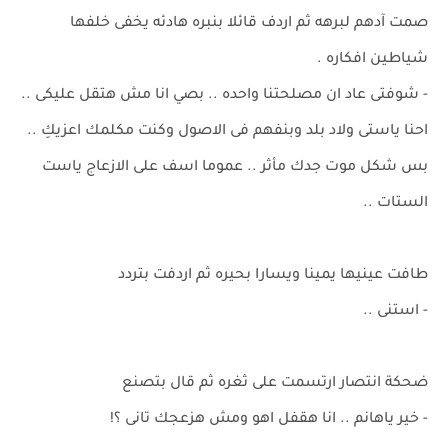
صمت آدهم لبرهه ثم اردف قائلا بنبره هادئه يخفى خلفها
شياطين افكاره .
- شوفتى عاد ان مصلحتنا واحده .. بصي انا مش هتقل عليكى ..
احنا ياستى ولاد بلد وبنفهم فى الاصول وكنت مكلمك اعزيكِ ..
بس شكل موت جدك مأثر .. عموما اسف على الازعاج ياست
الستات ..
طافت عينيها يمينا ويسارا بحيره ثم اردفت بتردد
- استنى ..
ضحكة انتصار ارتسمت على ثغره ثم قال بتصنع
- خير ياهانم .. انا هقفل اهو ومش هزعجك تانى ؟!