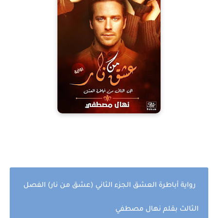
رواية أباطرة العشق الجزء الثاني (عشق من نار) الفصل
الثالث بقلم نهال مصطفي