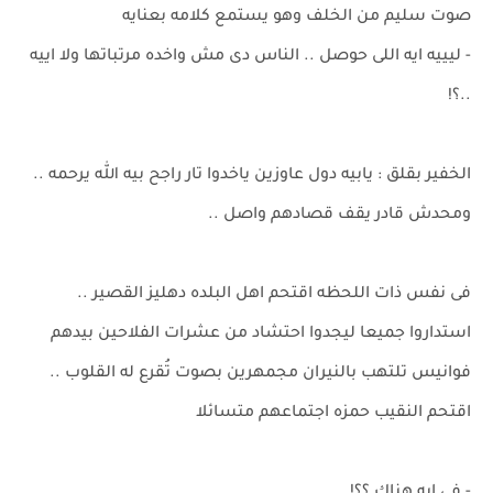
صوت سليم من الخلف وهو يستمع كلامه بعنايه
- ليييه ايه اللى حوصل .. الناس دى مش واخده مرتباتها ولا اييه
..؟!
الخفير بقلق : يابيه دول عاوزين ياخدوا تار راجح بيه الله يرحمه ..
ومحدش قادر يقف قصادهم واصل ..
فى نفس ذات اللحظه اقتحم اهل البلده دهليز القصير ..
استداروا جميعا ليجدوا احتشاد من عشرات الفلاحين بيدهم
فوانيس تلتهب بالنيران مجمهرين بصوت تُقرع له القلوب ..
اقتحم النقيب حمزه اجتماعهم متسائلا