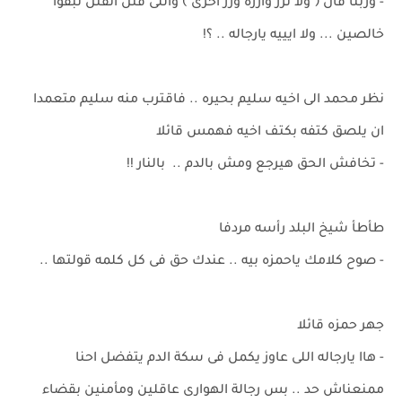
- وربنا قال ﴿ ولا تزر وازرة وزر أخرى ﴾ واللى قتل اتقتل نبقوا
خالصين ... ولا ايييه يارجاله .. ؟!
نظر محمد الى اخيه سليم بحيره .. فاقترب منه سليم متعمدا
ان يلصق كتفه بكتف اخيه فهمس قائلا
- تخافش الحق هيرجع ومش بالدم .. بالنار !!
طأطأ شيخ البلد رأسه مردفا
- صوح كلامك ياحمزه بيه .. عندك حق فى كل كلمه قولتها ..
جهر حمزه قائلا
- هاا يارجاله اللى عاوز يكمل فى سكة الدم يتفضل احنا
ممنعناش حد .. بس رجالة الهوارى عاقلين ومأمنين بقضاء