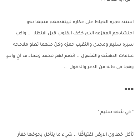
- فى ايه هناك ؟؟!
استند حمزه الخياط على عكازه لييتقدمهم متجها نحو
احتشادهم المفزعه الذي خكف القلوب قبل الانظار .. واكب
سيره سليم ومجدى والنقيب حمزه وكلٌ منهما تعلو ملامحه
علامات الدهشه والفضول .. انضم لهم محمد وعماد ف آنٍ واحدٍ
وهما فى حالة من الذعر والذهول ..
■■■
" في شقة سليم "
تأكل خطاوى الارض اغتياظًا .. شيء ما يتأكل بجوفها كفأر