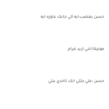
حسن بغضب:ايه الي جابك عاوزه ايه
مونيكا:انني اريد غرام
حسن :علي جثتي انك تاخدي بنتي