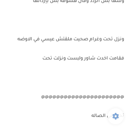
وشها بس اتردد وقال هشوفه بس بإرداتها
ونزل تحت وغرام صحيت ملقتش عيسي في الاوضه
فقامت اخدت شاور ولبست ونزلت تحت
@@@@@@@@@@@@@@@@@@@@@@
تحت في الصاله