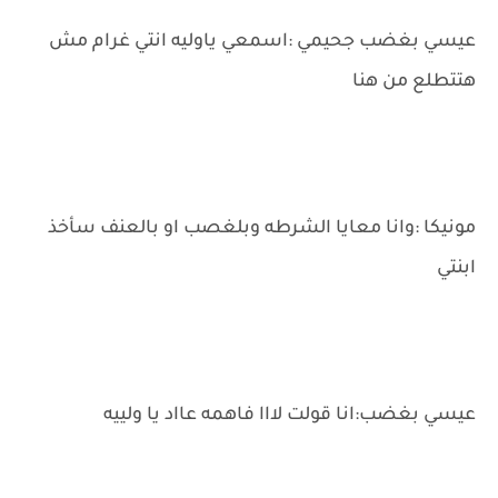
عيسي بغضب جحيمي :اسمعي ياوليه انتي غرام مش
هتتطلع من هنا
مونيكا :وانا معايا الشرطه وبلغصب او بالعنف سأخذ
ابنتي
عيسي بغضب:انا قولت لااا فاهمه عااد يا ولييه