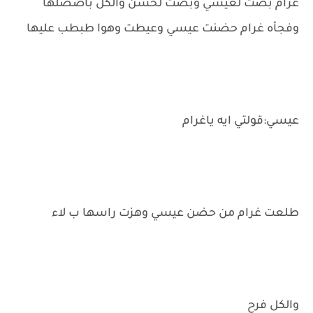
غرام بصت لعيسي وبصت لحسن والكل باصصلها
وفجأه غرام حضنت عيسي وعيطت وهوا طبطب عليها
عيسي:قولتي ايه ياغرام
طلعت غرام من حضن عيسي وهزت راسها ب لاء
والكل فرح