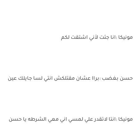
مونيكا :انا جئت لأني اشتقت لكم
حسن بغضب :براا عشان مقتلكش انتي لسا جايلك عين
مونيكا :انتا لاتقدر علي لمسي اني معي الشرطه يا حسن