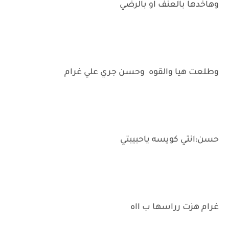
وهاخدها بالعنف او بالرضي
وطلعت هيا والقوه وحسن جري علي غرام
حسن:انتي كويسه ياحبيبتي
غرام هزت رراسها ب ااه