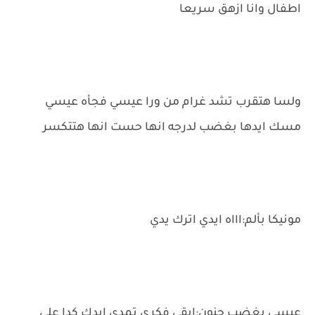
اطفال وانا ازهق سريعا
ولسا هتقرب تشد غرام من ورا عيسي فجأه عيسي
مسك ايدها بغضب لدرجه انها حست انها هتتكسر
مونيكا بألم:اااه ايدي اترك يدي
عيسي بغضب جنون:ابقي فكري تمدي ايدك كدا علي