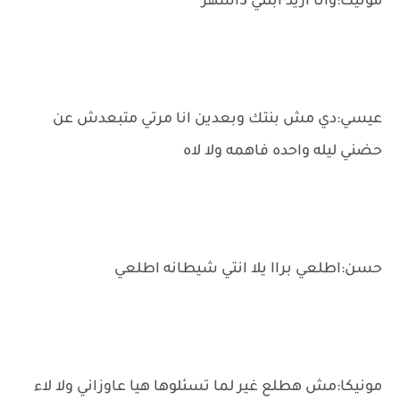
مونيكا:وانا اريد ابنتي 3اشهر
عيسي:دي مش بنتك وبعدين انا مرتي متبعدش عن
حضني ليله واحده فاهمه ولا لاه
حسن:اطلعي براا يلا انتي شيطانه اطلعي
مونيكا:مش هطلع غير لما تسئلوها هيا عاوزاني ولا لاء