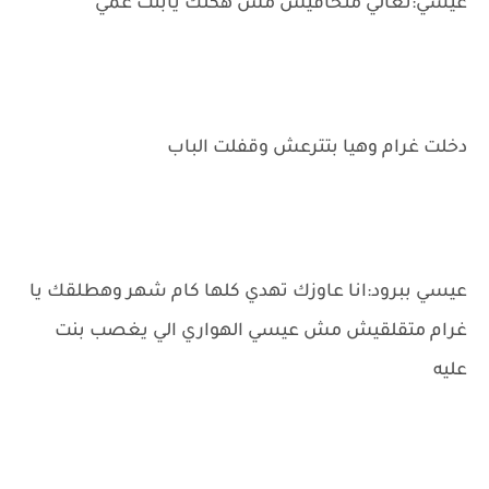
عيسي:تعالي متخافيش مش هكلك يابنت عمي
دخلت غرام وهيا بتترعش وقفلت الباب
عيسي ببرود:انا عاوزك تهدي كلها كام شهر وهطلقك يا
غرام متقلقيش مش عيسي الهواري الي يغصب بنت
عليه