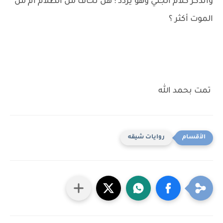
واتذكر كلام الجني وهو يردد : هل تخاف من الظلام أم من
الموت أكثر ؟
تمت بحمد الله
روايات شيقه