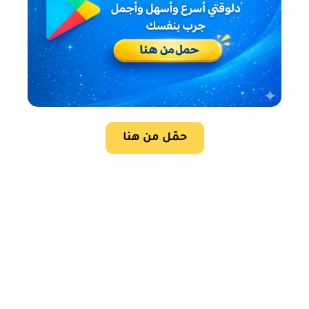
حمّل من هنا