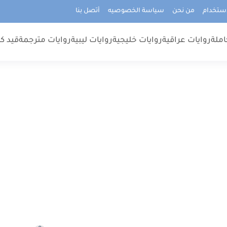
استخدام
من نحن
سياسة الخصوصيه
أتصل بنا
املة
روايات عراقية
روايات خليجية
روايات ليبية
روايات مترجمة
قيد كت