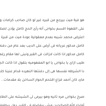
هو فية ميت بيرجع من قبره غير لو كان صاحب كرامات وول
على القهوة اقسم بخواجى أنه رأى الحج كامل يؤذن لصلاة
اعترض محمد شيبه بعدم معقولية عودة ميت من قبرة وان 
كامل مدكور عريانه فى أرض على الديب بعد عام من دفنه،
كامل مدكور اذا كانت لازالت فى القبر ونبنى لها مقام رغم
طيب ازاى يا بخواجى يا ابو المفهوميه بتقول اذا كانت ال
دا الشرطه نفسها هى إلى دفنتها النهرده قدام عنينا كل
مارد كان أحمد فزاع اقتحم الحوار الساخن بلا مقدمات..
صرخ بخواجى مره تانيه وهو بيرمى لى الشيشه على الطا
أولياء الله الصالحين مش بيفضلو فى القبر، دول بيطوفو 