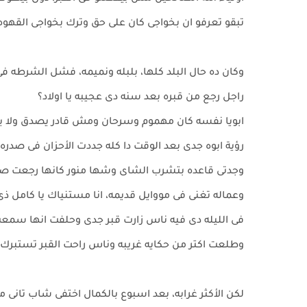
تبقو تعرفو ان بخواجى كان على حق وترك بخواجى القهوه
وكان ده حال البلد كلها، بلبله ونميمه، فشل الشرطه فى
راجل رجع من قبره بعد سنه دى عجيبه يا اولاد؟
ابويا نفسه كان مهموم وسرحان ومش قادر يصدق ولا ي
رؤية ابوه جدى بعد الوقت دا كله جددت الأحزان فى صدره
وجدتى قاعده بتشرب الشاى وشها منور كانها رجعت ص
وعماله تغنى فى مووايل قديمه، انا مستنياك يا كامل ذى
فى الليله دى فيه ناس زارت قبر جدى وحلفت انها سمعت
وطلعت اكتر من حكايه غريبه وناس راحت القبر تستبرك 
لكن الأكثر غرابه، بعد اسبوع بالكمال اختفى شاب تانى م