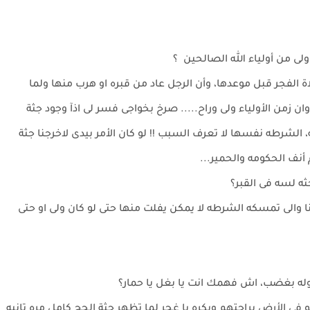
ى من أولياء الله الصالحين ؟
 الفجر قبل موعدها، وأن الرجل عاد من قبره او هرب منها ولما
زمن الأولياء ولى وراح..... صرخ بخواجى فسر لى اذآ وجود جثة
 الشرطه نفسها لا تعرف السبب !! لو كان الأمر بيدى لاخرجنا جثة
 أنف الحكومه والحمير...
جثه لسه فى القبر؟
نا والى تمسكه الشرطه لا يمكن يفلت منها حتى لو كان ولى او حتى
وله بغضب، اش فهمك انت يا بغل يا حمار؟
فى الأرض براحتهم وبكره يا غجر لما تظهر جثة الحج كامل مره تانيه